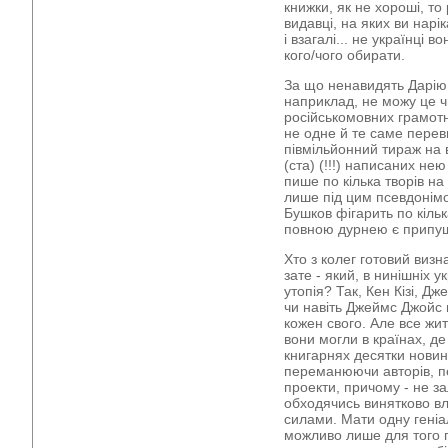
книжки, як не хороші, то р
видавці, на яких ви нарік
і взагалі... не українці в
кого/чого обирати.
За що ненавидять Дарію
наприклад, не можу це ч
російськомовних грамотн
не одне й те саме перев
півмільйонний тираж на в
(ста) (!!!) написаних не
пише по кілька творів на
лише під цим псевдонім
Бушков фігарить по кільк
повною дурнею є припущ
Хто з колег готовий визн
зате - який, в нинішніх 
утопія? Так, Кен Кізі, 
чи навіть Джеймс Джойс 
кожен свого. Але все жи
вони могли в країнах, д
книгарнях десятки новин
переманюючи авторів, п
проекти, причому - не з
обходячись винятково 
силами. Мати одну геніал
можливо лише для того п