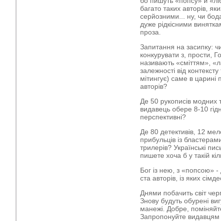
бо пишуть «попсу» й «лі
багато таких авторів, як
серйозними... ну, чи бод
дуже рідкісними винятка
проза.
Запитання на засипку: чи
конкурувати з, прости, Г
називають «сміттям», «
залежності від контексту 
мітингує) саме в царині 
авторів?
Де 50 рукописів модних т
видавець обере 8-10 гідн
перспективні?
Де 80 детективів, 12 ме
прибульців із бластерами
трилерів? Українські пи
пишете хоча б у такій кіл
Бог із нею, з «попсою» -
ста авторів, із яких сімд
Днями побачить світ чер
Знову будуть обурені виг
манежі. Добре, поміняйте
Запропонуйте видавцям 