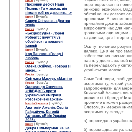
| Буквоїд
Проза
перетворилося на повноц
Прозовий дебют Надії
Позняк «Ти ж знаєш, він
ринкової економіки. Вид
ніколи тобі не дзвонить…»
обігові кошти дозволяют
| Буквоїд
Книги
проектами. А письменник
Сащук Світлана. «Дратва
принаймні досить забез
тиші»
викроювати час для напи
| Буквоїд
Поезія
грошовими одиницями - н
«Безрозсудна» Лорен
та джинси, це з Інтернет
Робертс: почуття vs
обов’язок та повалені
імперії
Ось тут починаю розуміт
| Буквоїд
Книги
далеко. Це я не про зам
Ігор Павлюк. «Голод і
забезпечених письменникі
любов»
навіть у досить великій к
| Буквоїд
Поезія
та перекладають у світах,
Олена Осійчук. «Говори зі
українською мовою.
мною…»
| Буквоїд
Поезія
Саме їхні твори, любі др
Світлана Марчук. «Магніт»
| Буквоїд
асортименту, котрий укра
Поезія
Олександр Скрипник.
запропонувати для мереж
«НКВД/КГБ проти
Книжковий Альянс» вона
української еміграції.
розкине сіті бренд «Чита
Розсекречені архіви»
проникне в кожен райце
| Буквоїд
Історія/Культура
Словом, як мережу книга
Анатолій Амелін, Сергій
асортименту складе:
Гайдайчук, Євгеній
Астахов. «Візія України
2035»
а) перевидана українськ
| Буквоїд
Книги
Дебра Сільверман. «Я не
б) перекладна актуальн