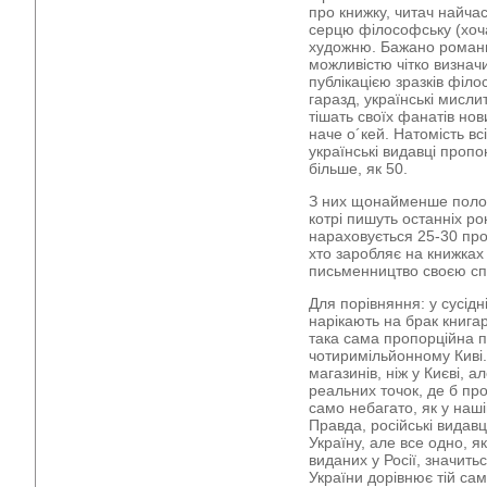
про книжку, читач найчас
серцю філософську (хоча
художню. Бажано романи.
можливістю чітко визначи
публікацією зразків філо
гаразд, українські мисли
тішать своїх фанатів но
наче о´кей. Натомість вс
українські видавці пропо
більше, як 50.
З них щонайменше полов
котрі пишуть останніх рок
нараховується 25-30 про
хто заробляє на книжках 
письменництво своєю с
Для порівняння: у сусідн
нарікають на брак книгар
така сама пропорційна пр
чотиримільйонному Киві.
магазинів, ніж у Києві, а
реальних точок, де б про
само небагато, як у наші
Правда, російські видавц
Україну, але все одно, я
виданих у Росії, значить
України дорівнює тій сам