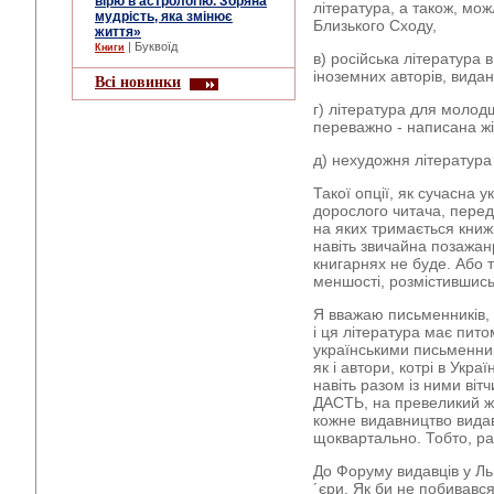
вірю в астрологію. Зоряна
література, а також, можл
мудрість, яка змінює
Близького Сходу,
життя»
| Буквоїд
Книги
в) російська література 
іноземних авторів, видані
Всі новинки
г) література для молод
переважно - написана жі
д) нехудожня література 
Такої опції, як сучасна 
дорослого читача, переду
на яких тримається книжк
навіть звичайна позажан
книгарнях не буде. Або 
меншості, розмістившись
Я вважаю письменників, к
і ця література має пито
українськими письменник
як і автори, котрі в Укра
навіть разом із ними ві
ДАСТЬ, на превеликий жал
кожне видавництво вида
щоквартально. Тобто, раз
До Форуму видавців у Ль
´єри. Як би не побивавс