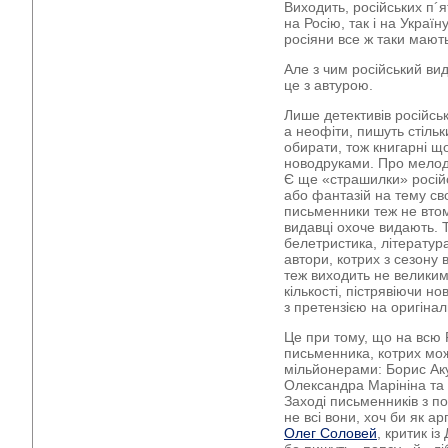
Виходить, російських п´я
на Росію, так і на Україн
росіяни все ж таки мают
Але з чим російський ви
це з автурою.
Лише детективів російськ
а неофіти, пишуть стільк
обирати, тож книгарні 
новодруками. Про мелод
Є ще «страшилки» російс
або фантазій на тему свої
письменники теж не втом
видавці охоче видають. Т
белетристика, література
автори, котрих з сезону 
теж виходить не великим
кількості, пістрявіючи н
з претензією на оригінал
Це при тому, що на всю 
письменника, котрих мо
мільйонерами: Борис Ак
Олександра Марініна та 
Заході письменників з п
не всі вони, хоч би як а
Олег Соловей
, критик і