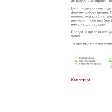
де видавнича справа - бі
Бути письменником - це 
фізичну роботу щодня. 
політик, мов краб на гал
десятки, і після них (нас
нема на що нарікати.
Правда, є ще така специф
читач.
Та про нього - у наступні
коментувати
роздрукувати
повідомити друга
Коментарі