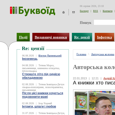
06 серпня 2026, 23:18
Експорт
|
RSS
|
Контакти
|
Пошук
Події
Видавничі новинки
Re: цензії
Інфотека
Re: цензії
Головна
\
Авторська колонка
06.08.2026
|
Віктор Палинський
Іноземець
Авторська кол
04.08.2026
|
Тетяна Мороз,
письменниця, книжкова оглядачка,
бібліотекарка
Строкате літо під однією
обкладинкою
22.01.2013
|
12:21
|
Андрій К
А книжки хто пис
02.08.2026
|
Тетяна Іваніцька-Дячун
лікарка-психіатриня, психотерапевтка,
письменниця
Після цієї книжки хочеться
подзвонити мамі
02.08.2026
|
Ігор Чорний
Інтриги, шпаги і любов
31.07.2026
|
Тетяна Іваніцька-Дячун,