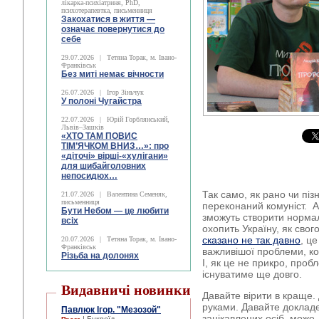
лікарка-психіатриня, PhD,
психотерапевтка, письменниця
Закохатися в життя —
означає повернутися до
себе
29.07.2026
|
Тетяна Торак, м. Івано-
Франківськ
Без миті немає вічности
26.07.2026
|
Ігор Зіньчук
У полоні Чугайстра
22.07.2026
|
Юрій Горблянський,
Львів–Зашків
«ХТО ТАМ ПОВИС
ТІМ’ЯЧКОМ ВНИЗ…»: про
«діточі» вірші-«хулігани»
для шибайголовних
непосидюх…
Так само, як рано чи піз
21.07.2026
|
Валентина Семеняк,
письменниця
переконаний комуніст. А
Бути Небом ― це любити
зможуть створити норма
всіх
охопить Україну, як свог
сказано не так давно
, ц
20.07.2026
|
Тетяна Торак, м. Івано-
Франківськ
важливішої проблеми, кот
Різьба на долонях
І, як це не прикро, проб
існуватиме ще довго.
Видавничі новинки
Давайте вірити в краще.
руками. Давайте докладем
Павлюк Ігор. "Мезозой"
зацікавлених осіб, може,