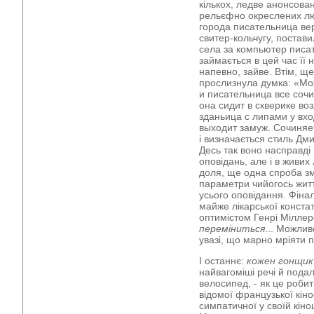
кількох, ледве анонсова
рельєфно окреслених лю
города писательница вер
свитер-кольчугу, постав
села за компьютер писат
займається в цей час її 
напевно, зайве. Втім, ще
прослизнула думка: «Мож
и писательница все соч
она сидит в скверике воз
зданьица с липами у вхо
выходит замуж. Сочиняет
і визначається стиль Дми
Десь так воно насправді 
оповідань, але і в живи
доля, ще одна спроба зм
параметри чийогось житт
усього оповідання. Фінал
майже лікарської констат
оптимістом Генрі Мілле
переміниться
... Можлив
увазі, що марно мріяти 
І останнє:
кожен гонщик
найвагоміші речі й пода
велосипед, - як це робит
відомої французької кін
симпатичної у своїй кіно