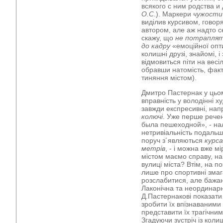
всякого с ним родства и 
О.С
.). Маркери
чужости
виділив курсивом, говор
автором, але аж надто с
скажу, що
не потрапля
до кадру
«емоційної опти
колишні друзі, знайомі, і
відмовиться піти на вес
обравши натомість, факт
тиняння містом).
Дмитро Пастернак у цьо
вправність у володінні х
завжди експресивні, нап
колючі
. Уже перше речен
была пешеходной», - на
нетривіальність подальш
поруч з´являються
курс
метрів
, - і можна вже м
містом маємо справу, нащ
вулиці міста? Втім, на п
лише про спортивні змаг
розслабитися, але бажан
Лаконічна та неординар
Д.Пастернакові показати 
зробити їх впізнаваними
представити їх трагічним
Згадуючи зустріч із кол