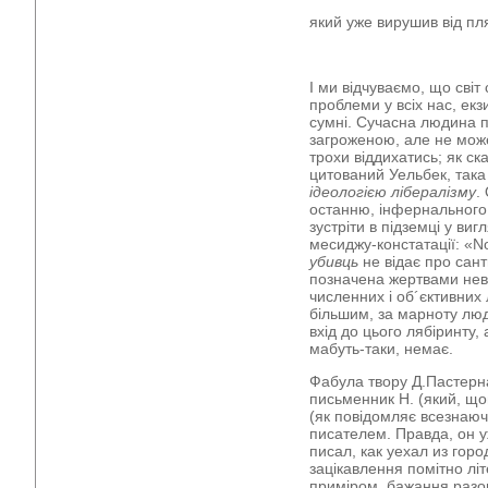
який уже вирушив від п
І ми відчуваємо, що світ
проблеми у всіх нас, екз
сумні. Сучасна людина 
загроженою, але не може
трохи віддихатись; як ск
цитований Уельбек, так
ідеологією лібералізму
.
останню, інфернального 
зустріти в підземці у виг
месиджу-констатації: «No
убивць
не відає про сант
позначена жертвами нев
численних і об´єктивних
більшим, за марноту лю
вхід до цього лябіринту, 
мабуть-таки, немає.
Фабула твору Д.Пастерна
письменник Н. (який, що
(як повідомляє всезнаю
писателем. Правда, он у
писал, как уехал из горо
зацікавлення помітно літ
приміром, бажання разом