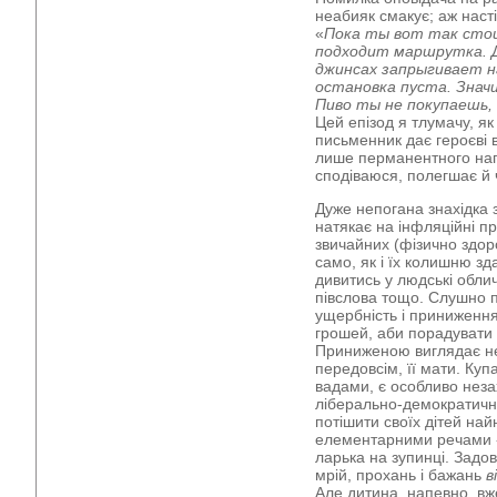
неабияк смакує; аж насті
«
Пока ты вот так стои
подходит маршрутка. Д
джинсах запрыгивает на
остановка пуста. Знач
Пиво ты не покупаешь,
Цей епізод я тлумачу, як
письменник дає героєві в
лише перманентного нап
сподіваюся, полегшає й 
Дуже непогана знахідка 
натякає на інфляційні п
звичайних (фізично здор
само, як і їх колишню зда
дивитись у людські облич
півслова тощо. Слушно 
ущербність і приниження
грошей, аби порадувати 
Приниженою виглядає не
передовсім, її мати. Ку
вадами, є особливо нез
ліберально-демократично
потішити своїх дітей на
елементарними речами - 
ларька на зупинці. Задо
мрій, прохань і бажань
в
Але дитина, напевно, вж