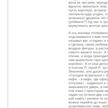
вона за три роки, впрод
відчутно змінилася; втім
пусть короткую, встречу 
смотрела куда угодно, то
колишньої дружини, які т
(упіймати?) під час їх зу
акумулюють
мотив чуж
А ось манера спілкування
подсаживался к вам поч
называл вас «старик» и
и Целана, своих любимых
воздухе фигуры, а раст
самого вашего носа». А о
спички, и когда приходи
ним вырастала гора щеп
коробок». А от інші детал
із поетом Л. герой Н. зус
Ляконічно, але досить 
«Сегодня встретился с Л
кафе, - в кафе, где офи
отпускает - надменно и 
закрывается дверь, а пив
пов´язані з простором ка
падає на останні два сл
хай навіть і умовна та с
можна перейти до іншої к
асортиментом пива, люб