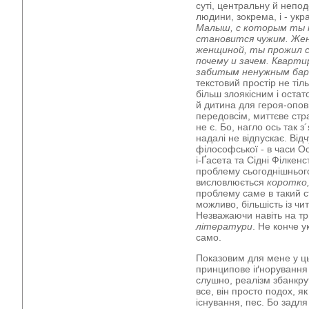
суті, центральну й непо
людини, зокрема, і - укра
Малыш, с которым ты т
становится чужим. Жен
женщиной, ты прожил с
почему и зачем. Кварт
забитым ненужным бар
текстовий простір не тіл
більш злоякісним і оста
й дитина для героя-опов
передовсім, миттєве стр
не є. Бо, нагло ось так з
надалі не відпускає. Ві
філософської - в часи 
і-Ґасета та Сідні Філкен
проблему сьогоднішньог
висловлюється
коротко,
проблему саме в такий с
можливо, більшість із чит
Незважаючи навіть на тр
літератури
. Не конче у
само.
Показовим для мене у ць
принципове іґнорування р
слушно, реалізм збанкру
все, він просто подох, 
існування, пес. Бо задля