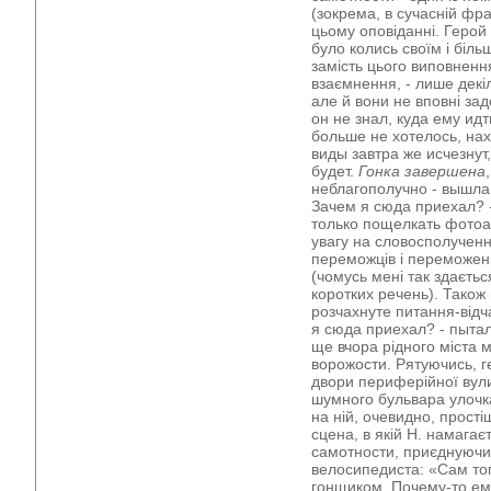
(зокрема, в сучасній фран
цьому оповіданні. Герой
було колись своїм і біль
замість цього виповненн
взаємнення, - лише декі
але й вони не вповні за
он не знал, куда ему ид
больше не хотелось, на
виды завтра же исчезнут,
будет.
Гонка завершена
неблагополучно - вышла
Зачем я сюда приехал? 
только пощелкать фотоа
увагу на словосполучен
переможців і переможен
(чомусь мені так здаєтьс
коротких речень). Також
розчахнуте питання-відч
я сюда приехал? - пытал
ще вчора рідного міста 
ворожости. Рятуючись, г
двори периферійної вули
шумного бульвара улочк
на ній, очевидно, прості
сцена, в якій Н. намагає
самотности, приєднуючи
велосипедиста: «Сам тог
гонщиком. Почему-то ем