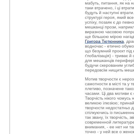
мабуть, питання, як на н
таки втрачено, і ці втрат
будуть й наступні втрати
структурі героя, який вс
успіху, позаяк є до певн
мешканці прози, наприкл
виразною часовою поправ
ще більшою мірою нагаду
Григора Тютюнника
, дра
водночас - етично обумо
що безумний проєкт під 
ґлобалізація) - триває й
для мешканців периферій
будучи скерованим углиб,
передовсім нищить мешк
Мотив творчости є нероз
самотности в місті та у т
плетиво, позначене так
часами. Ці два мотиви є
Творчість нікого чомусь 
великою ілюзією; принай
творчости недостатньо д
спілкуючись із письменн
так звану, їх творчість, з
современной литературе
внимания, - ее нет ни т
точно - у ней все о жен