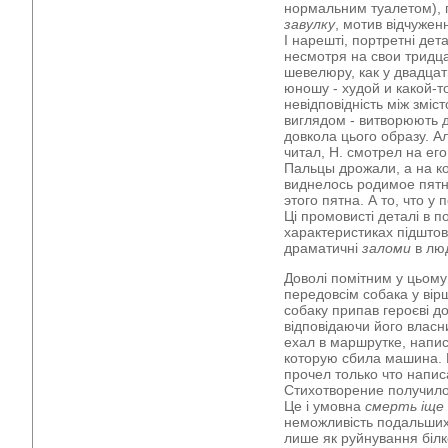
нормальним туалетом),
завулку
, мотив відчужен
І нарешті, портретні дета
несмотря на свои тридц
шевелюру, как у двадцат
юношу - худой и какой-
невідповідність між зміс
виглядом - витворюють 
довкола цього образу. А
читал, Н. смотрел на ег
Пальцы дрожали, а на к
виднелось родимое пятн
этого пятна. А то, что у
Ці промовисті деталі в п
характеристиках підштов
драматичні
заломи
в люд
Доволі помітним у цьому
передовсім собака у вірш
собаку припав героєві до
відповідаючи його власн
ехал в маршрутке, напис
которую сбила машина. 
прочел только что напи
Стихотворение получило
Це і умовна
смерть іще
неможливість подальших 
лише як руйнування білк