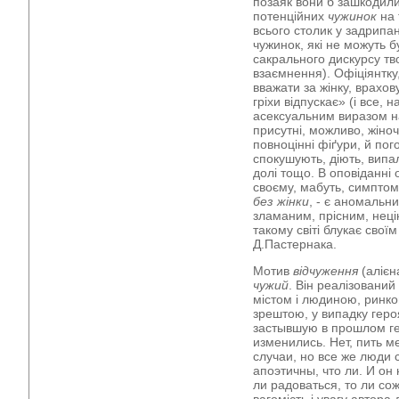
позаяк вони б зашкодили 
потенційних
чужинок
на 
всього столик у задрипан
чужинок, які не можуть б
сакрального дискурсу тво
взаємнення). Офіціянтку,
вважати за жінку, врахову
гріхи відпускає» (і все,
асексуальним виразом на
присутні, можливо, жіночі
повноцінні фіґури, й погот
спокушують, діють, вип
долі тощо. В оповіданні 
своєму, мабуть, симптома
без жінки
, - є аномальн
зламаним, прісним, неці
такому світі блукає свої
Д.Пастернака.
Мотив
відчуження
(алієн
чужий
. Він реалізований
містом і людиною, ринк
зрештою, у випадку героя
застывшую в прошлом г
изменились. Нет, пить м
случаи, но все же люди 
апоэтичны, что ли. И он 
ли радоваться, то ли сож