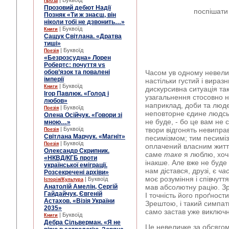
| Буквоїд
Проза
Прозовий дебют Надії
поспішати 
Позняк «Ти ж знаєш, він
ніколи тобі не дзвонить…»
| Буквоїд
Книги
Сащук Світлана. «Дратва
тиші»
| Буквоїд
Поезія
«Безрозсудна» Лорен
Робертс: почуття vs
обов’язок та повалені
Часом ув одному невелич
імперії
настільки густий і вираз
| Буквоїд
Книги
дискурсивна ситуація та
Ігор Павлюк. «Голод і
узагальнення стосовно н
любов»
наприклад, доби та люде
| Буквоїд
Поезія
неповторне єдине людськ
Олена Осійчук. «Говори зі
не буде, - бо це вам не 
мною…»
| Буквоїд
твори відгонять невипра
Поезія
Світлана Марчук. «Магніт»
песимізмом; тим песимі
| Буквоїд
Поезія
оплачений власним житт
Олександр Скрипник.
саме
таке
я люблю, хоч
«НКВД/КГБ проти
інакше. Але вже не буде 
української еміграції.
нам дістався, друзі, є
ча
Розсекречені архіви»
моє розуміння і співчутт
| Буквоїд
Історія/Культура
Анатолій Амелін, Сергій
мав абсолютну рацію. З
Гайдайчук, Євгеній
І точність його проґнос
Астахов. «Візія України
Зрештою, і такий симпат
2035»
само застав уже виключ
| Буквоїд
Книги
Дебра Сільверман. «Я не
Це невеличке за обсяго