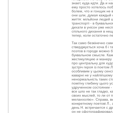
знает, куда идти. Да и 
ему просто хотелось поб
болем, что и гонщик не 
они шли, думая каждый о
життя: мільйони людей 
транспорті - в буквально
дихати в унісон уже нес
спільного дихання в нещо
тепер, коли остаточно пе
Так само безкінечно само
стверджується хоча б і
поэтов в городе можно б
буквальном смысле. Ка
жестикуляцию и манеру 
про центральну для худ
зустріч героя із поетом Л
особливим у цьому сенс
каварні не у найліпшому 
ненормальність таких ст
помітну глибину цього у
удрученном состоянии - 
все шло не так гладко, ка
своих мыслей, то ли от 
меланхолію». Справа, ви
конкретному поетові Л.,
день Н. встречается с д
он не сфотографировал, 