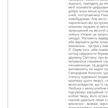
журнал), приїздить до м
меті познімати цифрови
добре знані міські куточк
очей, поступаючись ґла
новобудовам. Але місто 
паралельно він зустрічає
кількома людьми зі свого
запрошений на весілля д
чомусь іґнорує це запро
шкодує. Натомість відвід
аби вирішити долю літер
взаємнень - зустріч у ка
Л. Окрім того, ніби поміж
потоці свідомости блук
дружину Світлану, про ри
купувалося
справжнє
сал
письменницю. Ці додатко
виповнюють не надто гу
Своєрідним бонусом, що 
статусу художньої родзин
кратеру
цього твору), с
велосипедистів, що їх ге
Людина з велосипедом
н
підсумовує емоційний с
кодою
твору, його остан
героєві удається лише з
виключно - мовчки, чере
факультативну, екзистен