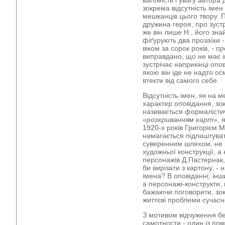
вагомість і увагу автора
зокрема відсутність імен
мешканців цього твору. 
дружина героя, про зустр
же він лише Н., його знай
фіґурують два прозаїки -
віком за сорок років, -
пр
виправдано, що не має і
зустрічає наприкінці опо
якою він іде не надто о
втекти від самого себе.
Відсутність імен, як на 
характер оповідання, зо
називається формаліст
«
розкриванням карт
», 
1920-х років Григорієм 
намагається підлаштува
суверенним шляхом, не 
художньої конструкції, а
персонажів Д.Пастернак,
би вирізати з картону, - 
імена? В оповіданні, ін
а персонажі-конструкти,
бажаючи поговорити, зок
життєві проблеми сучас
З мотивом відчуження б
самотности - один із пом