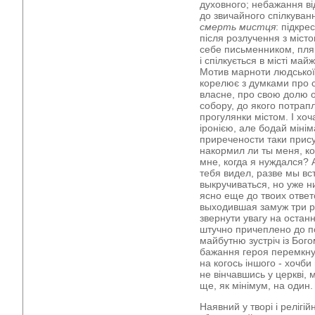
духовного; небажання ві
до звичайного спілкуванн
смерть мистця
: підкре
після розлучення з місто
себе письменником, пля
і спілкується в місті ма
Мотив марноти людської 
корелює з думками про с
власне, про свою долю о
собору, до якого потрапл
прогулянки містом. І хоч
іронією, але бодай мінім
приречености таки прису
накормил ли ты меня, ко
мне, когда я нуждался? А
тебя видел, разве мы вс
выкручиваться, но уже н
ясно еще до твоих ответ
выходившая замуж три ра
звернути увагу на остан
штучно причеплено до п
майбутню зустріч із Бог
бажання героя перемкнут
на когось іншого - хочб
не вінчавшись у церкві,
ще, як мінімум, на один.
Наявний у творі і релігі