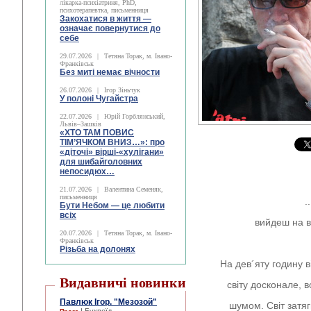
лікарка-психіатриня, PhD,
психотерапевтка, письменниця
Закохатися в життя —
означає повернутися до
себе
29.07.2026
|
Тетяна Торак, м. Івано-
Франківськ
Без миті немає вічности
26.07.2026
|
Ігор Зіньчук
У полоні Чугайстра
22.07.2026
|
Юрій Горблянський,
Львів–Зашків
«ХТО ТАМ ПОВИС
ТІМ’ЯЧКОМ ВНИЗ…»: про
«діточі» вірші-«хулігани»
для шибайголовних
непосидюх…
21.07.2026
|
Валентина Семеняк,
письменниця
.
Бути Небом ― це любити
всіх
вийдеш на в
20.07.2026
|
Тетяна Торак, м. Івано-
Франківськ
Різьба на долонях
На дев´яту годину 
Видавничі новинки
світу досконале, 
Павлюк Ігор. "Мезозой"
шумом. Світ затяг