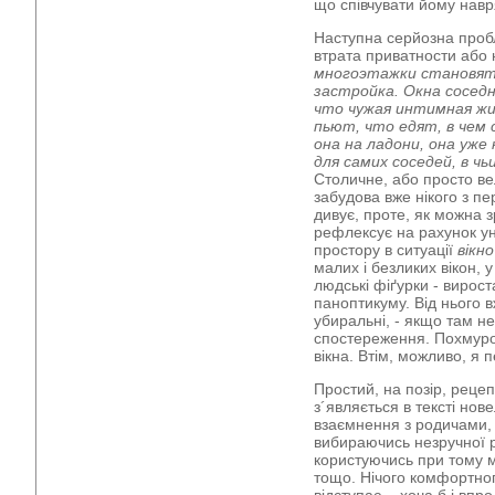
що співчувати йому навр
Наступна серйозна проб
втрата приватности або н
многоэтажки становятс
застройка. Окна сосед
что чужая интимная жиз
пьют, что едят, в чем
она на ладони, она уже 
для самих соседей, в ч
Столичне, або просто ве
забудова вже нікого з п
дивує, проте, як можна 
рефлексує на рахунок у
простору в ситуації
вікно
малих і безликих вікон, 
людські фіґурки - вирос
паноптикуму. Від нього в
убиральні, - якщо там не
спостереження. Похмуро 
вікна. Втім, можливо, я 
Простий, на позір, реце
з´являється в тексті но
взаємнення з родичами, 
вибираючись незручної р
користуючись при тому 
тощо. Нічого комфортног