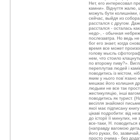
Нет, его интересовал пр
камни». Відчуття жалю, щ
можуть бути колишніми, 
сейчас, выйдя из собора
расстался с другом. Даж
расстался - осталась как
недо-, - обычная небреж
послезавтра. Но ведь не 
бог его знает, когда снов
время все может произой
голову мысль сфотограф
нем, что стоило клацнут
по второму пиву?». Вигл
переплутав людей і камі
поводитись із містом, ніб
яким у нього пов´язано н
мешкає його колишня дру
людьми не все так просто;
жестикуляцію, інші вагом
поводитись як турист. (Н
весілля знайомої письмен
якої має підписану книг
цікаві подробити: від не
до історії її минулих, не
все-таки, Н. поводиться 
(направду вагомою дета
його руках, бо, зазвичай
просто очима - без дода