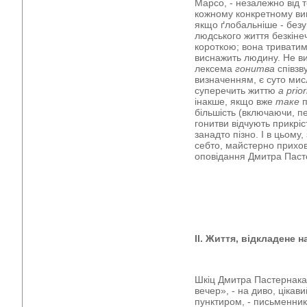
Марсо, - незалежно від т
кожному конкретному ви
якщо ґлобальніше - без
людського життя безкіне
короткою; вона триватим
виснажить людину. Не ви
лексема
гонитва
співзв
визначенням, є суто ми
суперечить життю
a
prior
інакше, якщо вже
таке
п
більшість (включаючи, пе
гонитви відчують прикріс
занадто пізно. І в цьому
себто, майстерно прихо
оповідання Дмитра Паст
ІІ. Життя, відкладене н
Шкіц Дмитра Пастернака
вечер», - на диво, цікави
пунктиром, - письменни