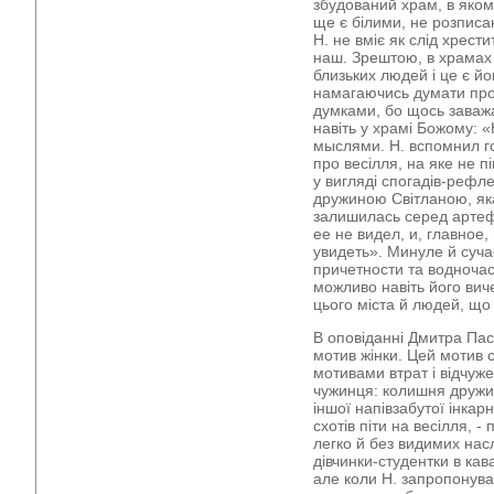
збудований храм, в яком
ще є білими, не розпис
Н. не вміє як слід хрест
наш. Зрештою, в храмах 
близьких людей і це є йо
намагаючись думати про 
думками, бо щось заважа
навіть у храмі Божому: 
мыслями. Н. вспомнил го
про весілля, на яке не п
у вигляді спогадів-рефле
дружиною Світланою, яка,
залишилась серед артеф
ее не видел, и, главное
увидеть». Минуле й суча
причетности та водночас
можливо навіть його вич
цього міста й людей, що
В оповіданні Дмитра Па
мотив жінки. Цей мотив с
мотивами втрат і відчуж
чужинця: колишня дружи
іншої напівзабутої інкар
схотів піти на весілля, -
легко й без видимих нас
дівчинки-студентки в кава
але коли Н. запропонував