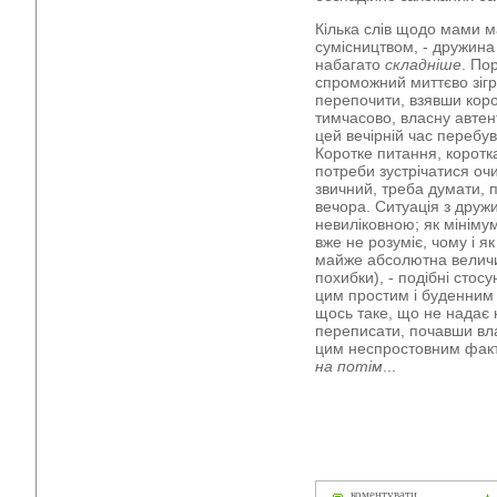
Кілька слів щодо мами м
сумісництвом, - дружина 
набагато
складніше
. По
спроможний миттєво зігр
перепочити, взявши коро
тимчасово, власну автент
цей вечірній час перебув
Коротке питання, коротка
потреби зустрічатися очи
звичний, треба думати, 
вечора. Ситуація з дру
невиліковною; як мінімум
вже не розуміє, чому і як
майже абсолютна величин
похибки), - подібні стос
цим простим і буденним 
щось таке, що не надає
переписати, почавши вла
цим неспростовним фак
на потім
...
коментувати