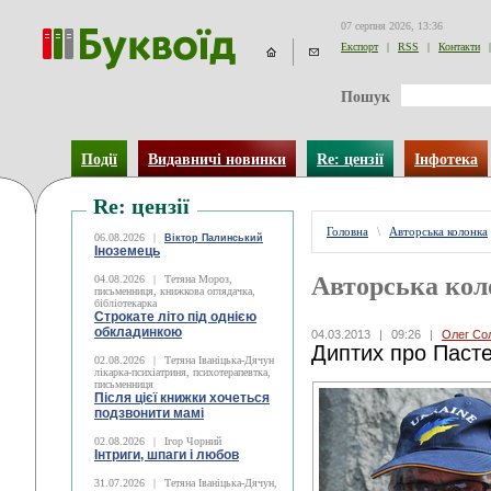
07 серпня 2026, 13:36
Експорт
|
RSS
|
Контакти
|
Пошук
Події
Видавничі новинки
Re: цензії
Інфотека
Re: цензії
Головна
\
Авторська колонка
06.08.2026
|
Віктор Палинський
Іноземець
Авторська кол
04.08.2026
|
Тетяна Мороз,
письменниця, книжкова оглядачка,
бібліотекарка
Строкате літо під однією
обкладинкою
04.03.2013
|
09:26
|
Олег Со
Диптих про Паст
02.08.2026
|
Тетяна Іваніцька-Дячун
лікарка-психіатриня, психотерапевтка,
письменниця
Після цієї книжки хочеться
подзвонити мамі
02.08.2026
|
Ігор Чорний
Інтриги, шпаги і любов
31.07.2026
|
Тетяна Іваніцька-Дячун,