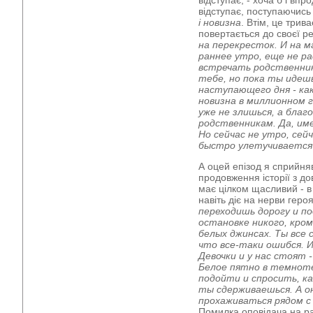
відступає, - хоча б і впр
відступає, поступаючис
і новизна
. Втім, це трив
повертається до своєї р
на перекресток. И на 
раннее утро, еще не ра
встречать родственник
тебе, но пока ты идеш
наступающего дня - ка
новизна в миллионном 
уже не злишься, а бла
родственникам. Да, име
Но сейчас не утро, сей
быстро улетучивается
А оцей епізод я сприйня
продовження історії з д
має цілком щасливий - в 
навіть діє на нерви героя
переходишь дорогу и п
остановке никого, кром
белых джинсах. Ты все 
что все-таки ошибся. И
Девочки и у нас стоят 
Белое пятно в темнот
подойти и спросить, ка
ты сдерживаешься. А о
прохаживаться рядом с
Помилка оповідача на р