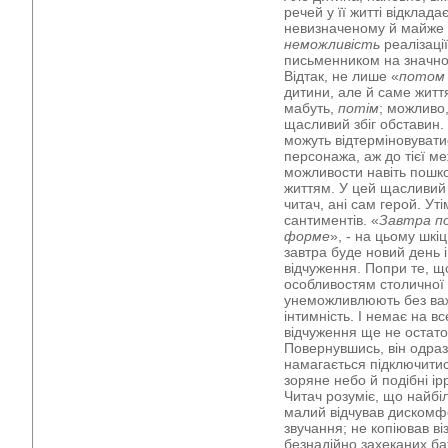
речей у її житті відклад
невизначеному й майже
неможливість
реалізаці
письменником на значно 
Відтак, не лише «
потом 
дитини, але й саме життя
мабуть,
потім
; можливо
щасливий збіг обставин.
можуть відтерміновувати
персонажа, аж до тієї ме
можливости навіть пошк
життям. У цей щасливий з
читач, ані сам герой. Уті
сантиментів. «
Завтра по
форме
», - на цьому шкі
завтра буде новий день і
відчуження. Попри те, що
особливостям столичної 
унеможливлюють без ва
інтимність. І немає на вс
відчуження ще не остато
Повернувшись, він одраз
намагається підключитис
зоряне небо й подібні ір
Читач розуміє, що найбіл
малий відчував дискомф
звучання; не копіював ві
безнадійно захеканих бат