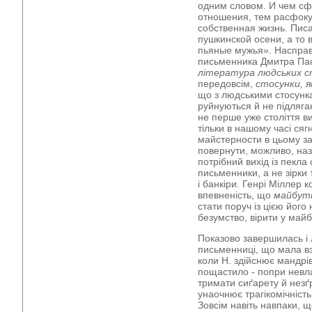
одним словом. И чем сф
отношения, тем расфок
собственная жизнь. Писа
пушкинской осени, а то 
пьяные мужья». Насправд
письменника Дмитра Пас
література людських с
передовсім,
стосунки, я
що з людськими стосунк
руйнуються й не підляга
не перше уже століття в
тільки в нашому часі сяг
майстерности в цьому за
повернути, можливо, наза
потрібний вихід із пекла
письменники, а не зірки 
і банкіри. Генрі Міллер к
впевненість, що
майбут
стати поруч із цією його 
безумство, вірити у ма
Показово завершилась і л
письменниці, що мала вз
коли Н. здійснює мандрів
пощастило - попри невл
тримати сиґарету й незґ
унаочнює трагікомічність 
Зовсім навіть навпаки, щ