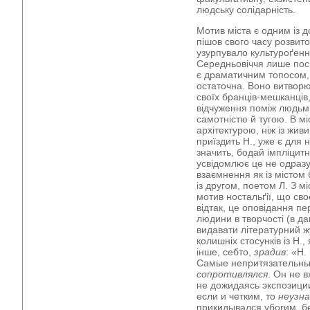
людську солідарність.
Мотив міста є одним із д
пішов свого часу розвиток
узурпувало культуроґенну
Середньовіччя лише пос
є драматичним топосом, 
остаточна. Воно витворю
своїх бранців-мешканців
відчуження поміж людьми
самотністю й тугою. В мі
архітектурою, ніж із жив
приїздить Н., уже є для 
значить, бодай імпліцитн
усвідомлює це не одразу
взаємнення як із містом 
із другом, поетом Л. З 
мотив ностальґії, що сво
відтак, це оповідання пе
людини в творчості (в д
видавати літературний ж
колишніх стосунків із Н.
інше, себто,
зрадив
: «Н
Самые непритязательные
сопротивлялся
. Он не 
не дожидаясь экспозици
если и четким, то
неузн
прикидывался убогим, бе