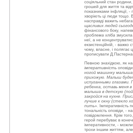
соціяльний стан родини,
грошей для життя та відп
показниками інфляції, - 
хворіють ці люди тощо.
насправді важить небага
щасливих людей сьогод
фінансового боку, напев
проблема хліба
змусила 
неї, а не концентруватис
екзистенційній, - важко с
чому, власне, і полягає 
прописувати Д.Пастерна
Певною знахідкою, як н
імперативність
оповіди 
ногой машинку малыша,
прихожую. Малыш буде
испуганными глазами. П
ребенка, оставь меня в
малыша в детскую (пой
закройся на кухне. Прис
лучше к окну (стекло х
пить
». Імперативність 
тональність оповіди, - на
повідомлення. Крім того,
герой перебуває в конечн
імперативности, - можлив
трохи іншим життям, але