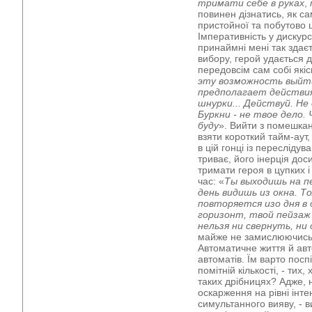
тримати себе в руках
,
повинен дізнатись, як са
пристойної та побутово 
Імперативність у дискурс
принаймні мені так здає
вибору, герой удається 
передовсім сам собі якісь
эту возможность выйти
предполагает действия
шнурки... Действуй. Не
Буркни - не твое дело. 
буду
». Вийти з помешкан
взяти короткий тайм-аут
в цій гонці із пересліду
триває, його інерція до
тримати героя в цупких 
час: «
Ты выходишь на п
день видишь из окна. Т
повторяется изо дня в д
горизонт, твой пейзаж 
нельзя ни свернуть, н
майже не замислюючись н
Автоматичне життя й ав
автоматів. Їм варто поспі
помітній кількості, - тих,
таких дрібницях? Адже, н
оскарження на рівні інте
симультанного вияву, - 