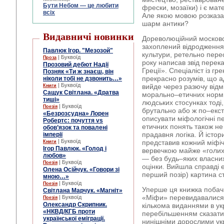
Бути Небом ― це любити
фрески, мозаїки) і є ма
всіх
Але якою мовою розказат
шарм антики?
Видавничі новинки
Дореволюційний московс
захоплений відродження
Павлюк Ігор. "Мезозой"
культури, ретельно пере
| Буквоїд
Проза
року написав звід перек
Прозовий дебют Надії
Греції». Спеціаліст із гр
Позняк «Ти ж знаєш, він
прекрасно розумів, що а
ніколи тобі не дзвонить…»
| Буквоїд
вийде через разючу відмі
Книги
Сащук Світлана. «Дратва
морально–етичних норм:
тиші»
людських стосунках тоді
| Буквоїд
Поезія
брутально або ж по–екстр
«Безрозсудна» Лорен
описувати міфологічні п
Робертс: почуття vs
етичних понять також не 
обов’язок та повалені
прадавня логіка. Й істор
імперії
| Буквоїд
представив кожний міфі
Книги
Ігор Павлюк. «Голод і
вервечкою майже «голих ф
любов»
— без будь–яких власних
| Буквоїд
Поезія
оцінки. Вийшла справді 
Олена Осійчук. «Говори зі
перший позір) картина с
мною…»
| Буквоїд
Поезія
Уперше ця книжка побачил
Світлана Марчук. «Магніт»
«Міфи» перевидавалися в
| Буквоїд
Поезія
Олександр Скрипник.
кількома виданнями в ук
«НКВД/КГБ проти
перебільшенням сказати, 
української еміграції.
нинішніми дорослими укр