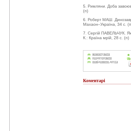
5. Римляни. Доба завоюв
(п)
6. Роберт МАШ. Динозав
Махаон–Україна, 34 с. (п
7. Сергій ПАВЕЛЬЧУК. Як
К.: Країна мрій, 28 с. (п)
коментувати
роздрукувати
повідомити друга
Коментарі