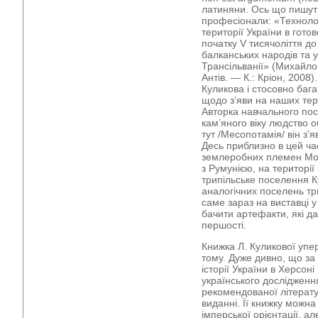
латиняни. Ось що пишуть
професіонали: «Технолог
території України в готов
початку V тисячоліття до 
балканських народів та 
Трансільванії» (Михайло 
Антів. — К.: Кріон, 2008
Куликова і стосовно бага
щодо з’яви на наших тер
Авторка навчального пос
кам’яного віку людство 
тут /Месопотамія/ він з’я
Десь приблизно в цей час
землеробних племен Мол
з Румунією, на територі
трипільське поселення К
аналогічних поселень три
саме зараз на виставці
бачити артефакти, які д
першості.
Книжка Л. Куликової упе
тому. Дуже дивно, що за
історії України в Херсон
українського дослідження
рекомендованої літерат
виданні. Її книжку можн
імперської орієнтації, а