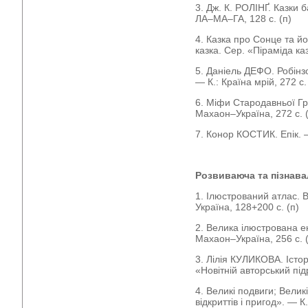
3. Дж. К. РОЛІНҐ. Казки
ЛА–МА–ГА, 128 с. (п)
4. Казка про Сонце та йо
казка. Сер. «Піраміда каз
5. Даніель ДЕФО. Робінз
— К.: Країна мрій, 272 с. 
6. Міфи Стародавньої Гре
Махаон–Україна, 272 с. 
7. Конор КОСТИК. Епік. —
Розвиваюча та пізнава
1. Ілюстрований атлас. 
Україна, 128+200 с. (п)
2. Велика ілюстрована е
Махаон–Україна, 256 с. 
3. Лілія КУЛИКОВА. Істор
«Новітній авторський під
4. Великі подвиги; Велик
відкриттів і пригод». — 