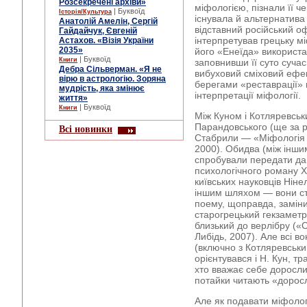
Розсекречені архіви»
міфологією, пізнали її ч
| Буквоїд
Історія/Культура
існувала й альтернатива 
Анатолій Амелін, Сергій
відставний російський о
Гайдайчук, Євгеній
інтерпретував грецьку мі
Астахов. «Візія України
2035»
його «Енеїда» використ
| Буквоїд
Книги
заповнивши її суто сучас
Дебра Сільверман. «Я не
вибуховий сміховий ефек
вірю в астрологію. Зоряна
берегами «реставрації» 
мудрість, яка змінює
інтерпретації міфології.
життя»
| Буквоїд
Книги
Між Куном і Котляревськ
Парандовського (ще за р
Всі новинки
Стабрили — «Міфологія 
2000). Обидва (між іншим
спробували передати да
психологічного роману Х
київських науковців Нін
іншим шляхом — вони ст
поему, щоправда, заміни
старогрецький гекзаметр
близький до верлібру («С
Либідь, 2007). Але всі 
(включно з Котляревськи
орієнтувався і Н. Кун, т
хто вважає себе доросли
потайки читають «доросл
Але як подавати міфоло