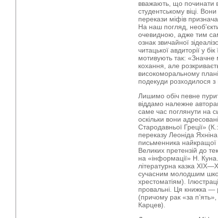
вважають, що починати 
студентському віці. Вони
перекази міфів призна
На наш погляд, необ’єкти
очевидною, адже тим са
ознак звичайної зідеалі
читацької авдиторії у бік
мотивують так: «Значне 
кохання, але розкриваєт
високоморальному плані 
подекуди розходилося з 
Лишимо обіч певне пурит
віддамо належне авторам:
саме час поглянути на сь
оскільки вони адресовані
Стародавньої Греції» (
переказу Леоніда Яхніна
письменника найкращої п
Великих претензій до тек
на «інформації» Н. Куна
літературна казка ХІХ—ХХ
сучасним молодшим шко
хрестоматіям). Ілюстрації
провальні. Ця книжка — 
(причому рак «за п’ять»,
Карцев).