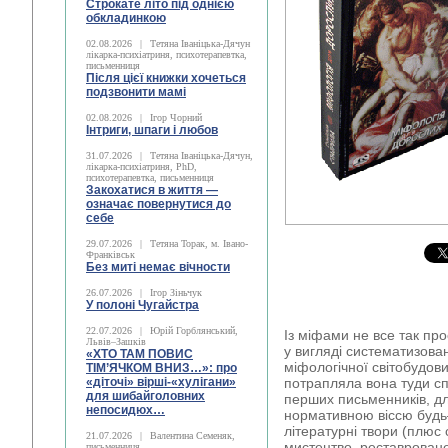
Строкате літо під однією
обкладинкою
02.08.2026
|
Тетяна Іваніцька-Дячун
лікарка-психіатриня, психотерапевтка,
письменниця
Після цієї книжки хочеться
подзвонити мамі
02.08.2026
|
Ігор Чорний
Інтриги, шпаги і любов
31.07.2026
|
Тетяна Іваніцька-Дячун,
лікарка-психіатриня, PhD,
психотерапевтка, письменниця
Закохатися в життя —
означає повернутися до
себе
29.07.2026
|
Тетяна Торак, м. Івано-
Франківськ
Без миті немає вічности
26.07.2026
|
Ігор Зіньчук
У полоні Чугайстра
22.07.2026
|
Юрій Горблянський,
Із міфами не все так про
Львів–Зашків
у вигляді систематизован
«ХТО ТАМ ПОВИС
міфологічної світобудови
ТІМ’ЯЧКОМ ВНИЗ…»: про
«діточі» вірші-«хулігани»
потрапляла вона туди спо
для шибайголовних
перших письменників, дл
непосидюх…
нормативною віссю будь–я
літературні твори (плюс
21.07.2026
|
Валентина Семеняк,
мистецтво, реставрован
письменниця