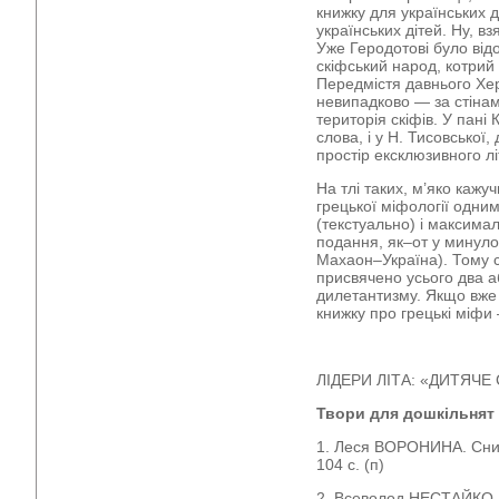
книжку для українських д
українських дітей. Ну, в
Уже Геродотові було від
скіфський народ, котрий 
Передмістя давнього Хе
невипадково — за стінам
територія скіфів. У пані 
слова, і у Н. Тисовської,
простір ексклюзивного л
На тлі таких, м’яко кажу
грецької міфології одни
(текстуально) і максима
подання, як–от у минуло
Махаон–Україна). Тому с
присвячено усього два а
дилетантизму. Якщо вже 
книжку про грецькі міфи
ЛІДЕРИ ЛІТА: «ДИТЯЧЕ
Твори для дошкільнят
1. Леся ВОРОНИНА. Сни 
104 с. (п)
2. Всеволод НЕСТАЙКО. 