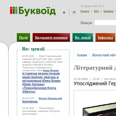
10 серпня 2026, 07:47
Експорт
|
RSS
|
Контакти
|
Пошук
Події
Видавничі новинки
Re: цензії
Інфотека
Re: цензії
Головна
\
Літературний дай
08.08.2026
|
Юрій Горблянський,
кандидат філологічних наук, доцент
кафедри української літератури імені
академіка Михайла Возняка
Літературний 
Львівського національного
університету імені
Івана Франка
Історична реконструкція
націєтворчих змагань в
12.09.2009
|
13:18
|
Костянт
ретроромані Юрка Вовка
Упосліджений Ге
(Юрія Зилюка)
«Передбачення Курта
Зіберта»
06.08.2026
|
Віктор Палинський
Іноземець
04.08.2026
|
Тетяна Мороз,
письменниця, книжкова оглядачка,
бібліотекарка