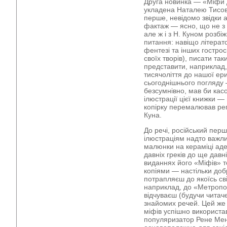
Друга новинка — «Міфи Да
укладена Наталею Тисовс
перше, невідомо звідки 
фактаж — ясно, що не з
але ж і з Н. Куном розбі
питання: навіщо літерат
фентезі та інших гостро
своїх творів), писати та
представити, наприклад
тисячоліття до нашої ери
сьогоднішнього погляду —
безсумнівно, мав би касо
ілюстрації цієї книжки —
копірку перемалював репр
Куна.
До речі, російський пер
ілюстраціям надто важли
малюнки на кераміці ад
давніх греків до ще давн
виданнях його «Міфів» 
копіями — настільки доб
потрапляєш до якоїсь св
наприклад, до «Метроп
відчуваєш (будучи читач
знайомих речей. Цей же
міфів успішно використа
популяризатор Рене Мен