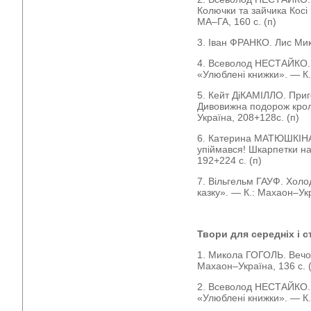
Колючки та зайчика Кос
МА–ГА, 160 с. (п)
3. Іван ФРАНКО. Лис Мики
4. Всеволод НЕСТАЙКО. 
«Улюблені книжки». — К.:
5. Кейт ДіКАМІЛЛО. При
Дивовижна подорож крол
Україна, 208+128с. (п)
6. Катерина МАТЮШКІНА
упіймався! Шкарпетки на
192+224 с. (п)
7. Вільгельм ГАУФ. Холо
казку». — К.: Махаон–Укр
Твори для середніх і 
1. Микола ГОГОЛЬ. Вечор
Махаон–Україна, 136 с. 
2. Всеволод НЕСТАЙКО. 
«Улюблені книжки». — К.: