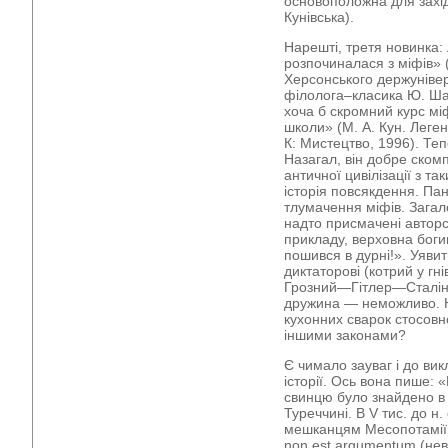
основоположна для захід
Кунівська).
Нарешті, третя новинка: 
розпочиналася з міфів» (
Херсонського держунівер
філолога–класика Ю. Шан
хоча б скромний курс мі
школи» (М. А. Кун. Леген
К: Мистецтво, 1996). Те
Назагал, він добре ском
античної цивілізації з т
історія повсякдення. Пан
тлумачення міфів. Загал
надто присмачені автор
прикладу, верховна боги
пошився в дурні!». Уяви
диктаторові (котрий у гн
Грозний—Гітлер—Сталін р
дружина — неможливо. Н
кухонних сварок стосовно
іншими законами?
Є чимало зауваг і до ви
історії. Ось вона пише: 
свинцю було знайдено в п
Туреччині. В V тис. до н.
мешканцям Месопотамії —
non est argumentum (нев