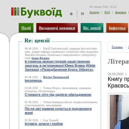
08 серпня 2026, 16:32
Експорт
|
RSS
|
Контакти
|
Події
Видавничі новинки
Re: цензії
Інфотека
Re: цензії
Головна
\
08.08.2026
|
Юрій Горблянський, кандидат філологічних
наук, доцент кафедри української літератури імені академіка
Михайла Возняка Львівського національного університету
імені
Івана Франка
Літера
Історична реконструкція націєтворчих
змагань в ретроромані Юрка Вовка (Юрія
Зилюка) «Передбачення Курта Зіберта»
28.09.2009
|
06.08.2026
|
Віктор Палинський
Книгу п
Іноземець
Краєвс
04.08.2026
|
Тетяна Мороз, письменниця, книжкова
оглядачка, бібліотекарка
Строкате літо під однією обкладинкою
02.08.2026
|
Тетяна Іваніцька-Дячун лікарка-психіатриня,
психотерапевтка, письменниця
Після цієї книжки хочеться подзвонити
мамі
02.08.2026
|
Ігор Чорний
Інтриги, шпаги і любов