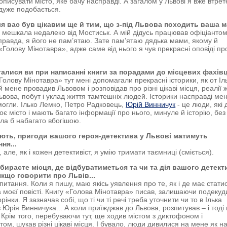
писувати місто, яке бачу насправді. А загалом у Львові я вже втрет
 дуже подобається.
ля вас був цікавим ще й тим, що з-під Львова походить ваша 
а мешкала недалеко від Мостиськ. А мій дідусь працював офіціантом
правда, я його не пам’ятаю. Зате пам’ятаю дядька мами, якому й
«Голову Мінотавра», адже саме від нього я чув прекрасні оповіді пр
талися ви при написанні книги за порадами до місцевих фахів
Голову Мінотавра» тут мені допомагали прекрасні історики, як от Іл
 мене провадив Львовом і розповідав про різні цікаві місця, реалії 
ьвова, побут і уклад життя тамтешніх людей. Історики насправді мен
огли. Ілько Лемко, Петро Радковець,
Юрій Винничук
- це люди, які
оє місто і мають багато інформації про нього, минуле й історію, без
ула б набагато вбогішою.
ють, пригоди вашого героя-детектива у Львові матимуть
ня...
але, як і кожен детективіст, я умію тримати таємниці (сміється).
бираєте місця, де відбуватиметься та чи та дія вашого детек
якщо говорити про Львів...
питання. Коли я пишу, маю якісь уявлення про те, як і де має стати
а моєї повісті. Книгу «Голова Мінотавра» писав, залишаючи подекуд
рінки. Я зазначав собі, що ті чи ті речі треба уточнити чи то в Ілька
в Юрія Винничука... А коли приїжджав до Львова, розпитував – і тоді
 Крім того, перебуваючи тут, ще ходив містом з диктофоном і
ом, шукав різні цікаві місця. І бувало, люди дивилися на мене як н