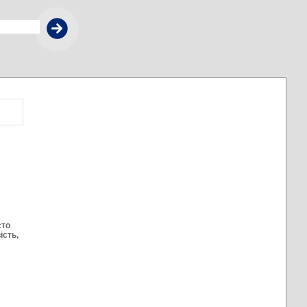
сто
ість,