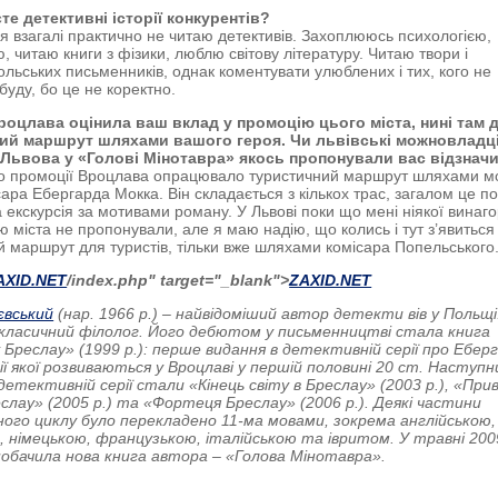
те детективні історії конкурентів?
з я взагалі практично не читаю детективів. Захоплююсь психологією,
, читаю книги з фізики, люблю світову літературу. Читаю твори і
ольських письменників, однак коментувати улюблених і тих, кого не
буду, бо це не коректно.
оцлава оцінила ваш вклад у промоцію цього міста, нині там д
ий маршрут шляхами вашого героя. Чи львівські можновладці
Львова у «Голові Мінотавра» якось пропонували вас відзнач
ро промоції Вроцлава опрацювало туристичний маршрут шляхами м
сара Ебергарда Мокка. Він складається з кількох трас, загалом це п
 екскурсія за мотивами роману. У Львові поки що мені ніякої винаг
ю міста не пропонували, але я маю надію, що колись і тут з’явиться
й маршрут для туристів, тільки вже шляхами комісара Попельського
AXID.NET
/index.php" target="_blank">
ZAXID.NET
євський
(нар. 1966 р.) – найвідоміший автор детекти
вів у Польщі
 класичний філолог. Його дебютом у письменництві стала книга
Бреслау» (1999 р.): перше видання в детективній серії про Ебер
ії якої розвиваються у Вроцлаві у першій половині 20 ст. Наступ
детективній серії стали «Кінець світу в Бреслау» (2003 р.), «При
еслау» (2005 р.) та «Фортеця Бреслау» (2006 р.). Деякі частини
ого циклу було перекладено 11-ма мовами, зокрема англійською,
, німецькою, французькою, італійською та івритом. У травні 200
побачила нова книга автора – «Голова Мінотавра».