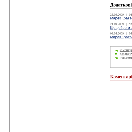
Додаткові
25.09.2009
|
08
Марек Краєвс
21.09.2009
|
13
Що доброго з
09.08.2009
|
08
Марек Краєв
коменту
роздрук
повідом
Коментар