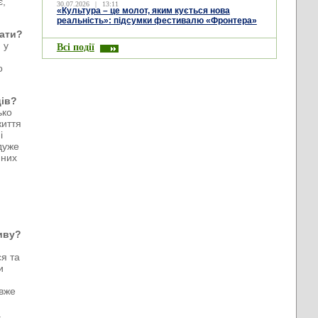
є,
30.07.2026
|
13:11
«Культура – це молот, яким кується нова
реальність»: підсумки фестивалю «Фронтера»
мати?
 у
Всі події
о
ців?
ько
життя
і
 дуже
 них
тиву?
ся та
и
 вже
а