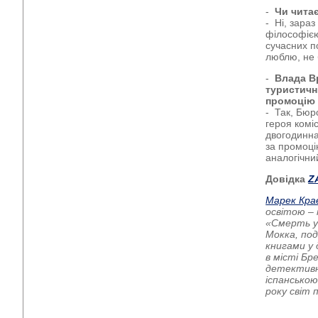
-
Чи читає
- Ні, зара
філософією
сучасних п
люблю, не 
-
Влада Вр
туристичн
промоцію 
- Так, Бю
героя комі
двогодинна
за промоці
аналогічни
Довідка
Z
Марек Кра
освітою –
«Смерть у 
Мокка, под
книгами у 
в місті Бр
детективн
іспанською
року світ 