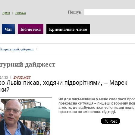
Пошук
Архів
|
Реклама
Чат
Бібліотека
Кримінальне чтиво
Літературний дайджест
\
турний дайджест
14:33
|
ZAXID.NET
ро Львів писав, ходячи підворітнями, – Марек
ький
Як для письменника у мене склалася про
прекрасна ситуація – пишеш історичну пов
а місто, де відбуваються усі описані події,
практично не змінилось відтоді.