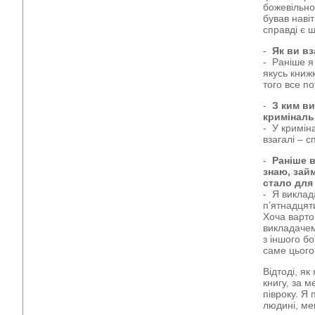
божевільног
бував наві
справді є 
-
Як ви вз
- Раніше я
якусь книжк
того все п
-
З ким в
криміналь
- У кримін
взагалі – 
-
Раніше в
знаю, зай
стало дл
- Я виклад
п’ятнадцяти
Хоча варто
викладачем
з іншого бо
саме цього
Відтоді, я
книгу, за 
півроку. Я 
людині, ме