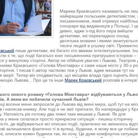
Марека Краєвського називають не ли
найкращим польським детективістом, 
письменником, який отримує найбільш
гонорари від видавництв у Польщі. І ц
дивно, адже з-під його пера вийшли
детективи, які перекладено понад
десятьма мовами і якими зачитуються
тисячі людей в усьому світі. Прикметн
євський
пише детективи, які багато хто вважає інтелектуальними. І
істю є те, що події багатьох книг письменника притрушені історією –
ся у минулому сторіччі. Автор не обійшов увагою і Львова. Театром 
книжки Краєвського «Голова Мінотавра» є саме наше місто у 30-х р
оріччя. І писав її автор частково теж у Львові, адже мешкав тут на
 мерії. Тепер він сподівається, що місцева влада гідно оцінить йог
омоцію Львова... Про це та інше
Марек Краєвський
розповів в інтерв
T
.
ашого нового роману «Голова Мінотавра» відбуваються у Льво
ків. А яким ви побачили сучасний Львів?
оці восени мене запросили до Львова від імені мера, щоб тут на місц
 і написав книжку. Але тоді я не зміг приїхати, бо напередодні у Кр
. Натомість рік потому два тижні таки мешкав у Львові. Як для
а у мене склалася просто прекрасна ситуація - пишеш історичну
місто, де відбуваються всі описані події, практично не змінилось відто
ові залишилися фактично ті ж вулиці, будинки, я можу все це побач
очі, описати кожен будинок так, як хочу. Це дуже комфортна ситуація