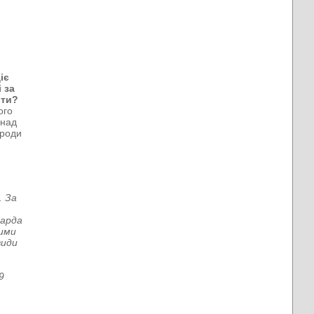
іє
 за
ити?
ого
онад
ороди
.
. За
гарда
ними
види
9