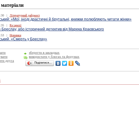
 матеріали
:30
|
Літературний дайджест
ький: «Мої, іноді драстичні й брутальні, книжки полюбляють читати жінки»
:35
|
Re:цензії
 Бреслау, або історичний детектив від Марека Краєвського
:53
|
Новинки
ський. «Смерть у Бреслау»
вати
зберегти в закладках
увати
використати у блогах та форумах
ити друга
Поділитися…
і