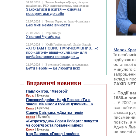
31.07.2026
|
Тетяна Іваніцька-Дячун, лікарка-
психіатриня, PhD, психотерапевтка, письменниця
Закохатися в життя — означає
повернутися до себе
29.07.2026
|
Тетяна Торак, м. Івано-Франківськ
Без миті немає вічности
26.07.2026
|
Ігор Зіньчук
У полоні Чугайстра
22.07.2026
|
Юрій Горблянський, Львів–Зашків
«ХТО ТАМ ПОВИС ТІМ’ЯЧКОМ ВНИЗ…»:
Марек Кра
про «діточі» вірші-«хулігани» для
їх особлив
шибайголовних непосидюх…
відбувають
останньої 
21.07.2026
|
Валентина Семеняк, письменниця
Бути Небом ― це любити всіх
минулого ст
запрошення
вклад у пр
Видавничі новинки
ZAXID
.
NE
Павлюк Ігор. "Мезозой"
-
Події в
| Буквоїд
Проза
1930-х ро
Прозовий дебют Надії Позняк «Ти ж
- У 2007 р
знаєш, він ніколи тобі не дзвонить…»
все побачив
| Буквоїд
Книги
зламав руку
Сащук Світлана. «Дратва тиші»
| Буквоїд
письменник
Поезія
«Безрозсудна» Лорен Робертс: почуття
повість, а 
vs обов’язок та повалені імперії
Адже у Льв
| Буквоїд
Книги
на власні 
Ігор Павлюк. «Голод і любов»