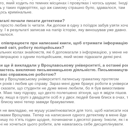
о, який ходить по темних місцинах і провулках і чогось шукає. Іноді
ть у таких підворіттях, що аж самому страшно було, здавалося, там
щось кримінальне.
агалі почали писати детективи?
 просто любив їх читати. Аж допоки в одну з поїздок забув узяти хоч
у. І в результаті записав на папір історію, яку виношував уже давно.
очалося.
и співпрацюєте при написанні книги, щоб отримати інформацію
ний світ, роботу поліцейських?
альних колах знайомств, які б допомагали з інформацією, у мене не
співпрацюю з одним поліцейським, який може підказати деякі речі.
и ще й викладали у Вроцлавському університеті, а останні ро
маєтесь виключно письменницькою діяльністю. Письменництв
я вас справжньою роботою?
ав у Вроцлавському університеті латинську граматику протягом
 років і любив цю справу. Зараз мені дуже бракує роботи в універси
 сказати, що студенти не дуже мене любили, бо я був вимогливим
. Маю таку підозру, що дехто полегшено зітхнув, що я звідти пішов.
ку, якщо в групі з двадцяти осіб я у двох людей бачив блиск в очах, 
 блиску мені тепер завжди бракуватиме.
к я не викладаю, не мушу усамітнюватися для того, щоб написати но
межами Вроцлава. Тепер на написання одного детективу в мене йде
пишу по п’ять годин щодня, починаючи з десятої ранку. Інколи, як і 
ні не хочеться цього робити, але намагаюсь себе дисциплінувати.