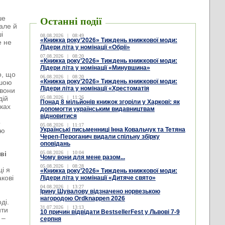
ше
Останні події
але й
і
08.08.2026
|
08:49
«Книжка року’2026» Тиждень книжкової моди:
е не
Лідери літа у номінації «Обрії»
07.08.2026
|
08:20
«Книжка року’2026» Тиждень книжкової моди:
Лідери літа у номінації «Минувшина»
о, що
06.08.2026
|
08:20
«Книжка року’2026» Тиждень книжкової моди:
ншою
Лідери літа у номінації «Хрестоматія
 вони
дій
05.08.2026
|
11:26
Понад 8 мільйонів книжок згоріли у Харкові: як
оках
допомогти українським видавництвам
відновитися
о
05.08.2026
|
11:17
Українські письменниці Інна Ковальчук та Тетяна
’ю
Череп-Пероганич видали спільну збірку
оповідань
ві
05.08.2026
|
10:04
Чому вони для мене разом...
05.08.2026
|
08:28
і я
«Книжка року’2026» Тиждень книжкової моди:
акові
Лідери літа у номінації «Дитяче свято»
04.08.2026
|
13:27
Ірину Шувалову відзначено норвезькою
нагородою Ordknappen 2026
ді.
31.07.2026
|
13:13
ити
10 причин відвідати BestsellerFest у Львові 7-9
 –
серпня