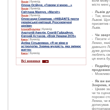
коли можу о
| Буквоїд
Поезія
місто мені
Олена Осійчук. «Говори зі мною…»
| Буквоїд
Поезія
-
Львів д
Світлана Марчук. «Магніт»
| Буквоїд
- Так, вон
Поезія
Олександр Скрипник. «НКВД/КГБ проти
Львові. Що
української еміграції. Розсекречені
присвятив 
архіви»
Львів.
| Буквоїд
Історія/Культура
Анатолій Амелін, Сергій Гайдайчук,
-
Чи звер
Євгеній Астахов. «Візія України 2035»
- Писати «
| Буквоїд
Книги
Лемко, який
Дебра Сільверман. «Я не вірю в
астрологію. Зоряна мудрість, яка змінює
давнього Л
життя»
дуже допом
| Буквоїд
Книги
люблять св
ця книга б
Всі новинки
-
Подейку
продовжен
- Можливо, 
-
Як ви ви
Зокрема, 
- Цікаве за
чи та сцен
порожні сто
Лемка, чи 
дописував.
фотоапарат