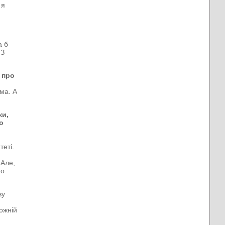
 я
а б
 З
 про
ма. А
ки,
о
теті.
 Але,
то
ву
кожній