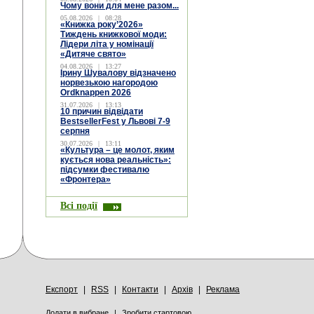
Чому вони для мене разом...
05.08.2026
|
08:28
«Книжка року’2026»
Тиждень книжкової моди:
Лідери літа у номінації
«Дитяче свято»
04.08.2026
|
13:27
Ірину Шувалову відзначено
норвезькою нагородою
Ordknappen 2026
31.07.2026
|
13:13
10 причин відвідати
BestsellerFest у Львові 7-9
серпня
30.07.2026
|
13:11
«Культура – це молот, яким
кується нова реальність»:
підсумки фестивалю
«Фронтера»
Всі події
Експорт
|
RSS
|
Контакти
|
Архів
|
Реклама
Додати в вибране
|
Зробити стартовою