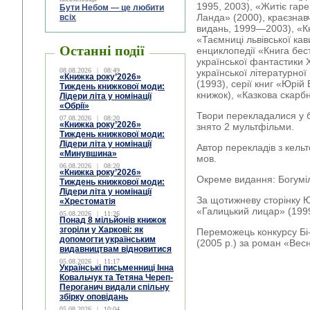
1995, 2003), «Житіє гар
Бути Небом ― це любити
Ланда» (2000), краєзнав
всіх
видань, 1999—2003), «Кн
«Таємниці львівської кав
Останні події
енциклопедії «Книга бес
української фантастики Х
08.08.2026
|
08:49
української літературної 
«Книжка року’2026»
(1993), серії книг «Юрій
Тиждень книжкової моди:
книжок), «Казкова скарбн
Лідери літа у номінації
«Обрії»
Твори перекладалися у ба
07.08.2026
|
08:20
«Книжка року’2026»
знято 2 мультфільми.
Тиждень книжкової моди:
Лідери літа у номінації
Автор перекладів з кельт
«Минувшина»
мов.
06.08.2026
|
08:20
«Книжка року’2026»
Окреме видання: Богуміл
Тиждень книжкової моди:
Лідери літа у номінації
За щотижневу сторінку 
«Хрестоматія
«Галицький лицар» (1999
05.08.2026
|
11:26
Понад 8 мільйонів книжок
згоріли у Харкові: як
Переможець конкурсу Бі-
допомогти українським
(2005 р.) за роман «Весня
видавництвам відновитися
05.08.2026
|
11:17
Українські письменниці Інна
Ковальчук та Тетяна Череп-
Пероганич видали спільну
збірку оповідань
05.08.2026
|
10:04