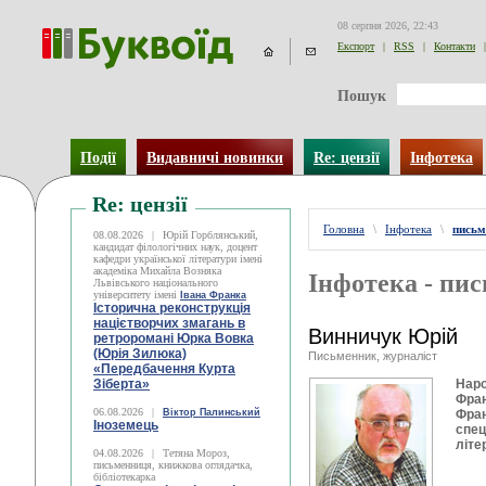
08 серпня 2026, 22:43
Експорт
|
RSS
|
Контакти
|
Пошук
Події
Видавничі новинки
Re: цензії
Інфотека
Re: цензії
Головна
\
Інфотека
\
письм
08.08.2026
|
Юрій Горблянський,
кандидат філологічних наук, доцент
кафедри української літератури імені
академіка Михайла Возняка
Інфотека - пи
Львівського національного
університету імені
Івана Франка
Історична реконструкція
націєтворчих змагань в
Винничук Юрій
ретроромані Юрка Вовка
(Юрія Зилюка)
Письменник, журналіст
«Передбачення Курта
Зіберта»
Наро
Фран
06.08.2026
|
Віктор Палинський
Фран
Іноземець
спец
літе
04.08.2026
|
Тетяна Мороз,
письменниця, книжкова оглядачка,
бібліотекарка