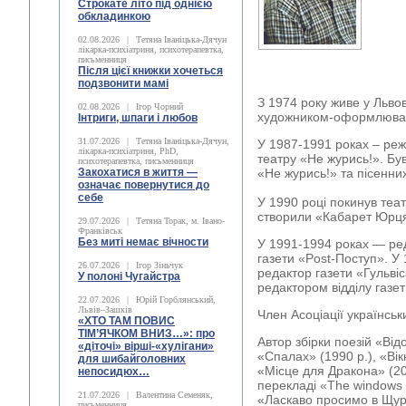
Строкате літо під однією
обкладинкою
02.08.2026
|
Тетяна Іваніцька-Дячун
лікарка-психіатриня, психотерапевтка,
письменниця
Після цієї книжки хочеться
подзвонити мамі
З 1974 року живе у Льво
02.08.2026
|
Ігор Чорний
художником-оформлюва
Інтриги, шпаги і любов
31.07.2026
|
Тетяна Іваніцька-Дячун,
У 1987-1991 роках – реж
лікарка-психіатриня, PhD,
театру «Не журись!». Бу
психотерапевтка, письменниця
Закохатися в життя —
«Не журись!» та пісенних
означає повернутися до
себе
У 1990 році покинув теа
створили «Кабарет Юрця
29.07.2026
|
Тетяна Торак, м. Івано-
Франківськ
Без миті немає вічности
У 1991-1994 роках — ред
газети «Post-Поступ». У
26.07.2026
|
Ігор Зіньчук
редактор газети «Гульв
У полоні Чугайстра
редактором відділу газе
22.07.2026
|
Юрій Горблянський,
Львів–Зашків
Член Асоціації українськ
«ХТО ТАМ ПОВИС
ТІМ’ЯЧКОМ ВНИЗ…»: про
Автор збірки поезій «Від
«діточі» вірші-«хулігани»
«Спалах» (1990 р.), «Вік
для шибайголовних
«Місце для Дракона» (20
непосидюх…
перекладі «The windows o
21.07.2026
|
Валентина Семеняк,
«Ласкаво просимо в Щуро
письменниця