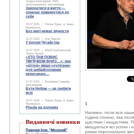
лікарка-психіатриня, PhD,
психотерапевтка, письменниця
Закохатися в життя —
означає повернутися до
себе
29.07.2026
|
Тетяна Торак, м. Івано-
Франківськ
Без миті немає вічности
26.07.2026
|
Ігор Зіньчук
У полоні Чугайстра
22.07.2026
|
Юрій Горблянський,
Львів–Зашків
«ХТО ТАМ ПОВИС
ТІМ’ЯЧКОМ ВНИЗ…»: про
«діточі» вірші-«хулігани»
для шибайголовних
непосидюх…
21.07.2026
|
Валентина Семеняк,
письменниця
Бути Небом ― це любити
всіх
20.07.2026
|
Тетяна Торак, м. Івано-
1
Франківськ
Різьба на долонях
Напевно, після всіх наш
година спокою, яка післ
Видавничі новинки
щастями і нещастями. П
вміщуються всі успіхи і н
Павлюк Ігор. "Мезозой"
рамки персональних житт