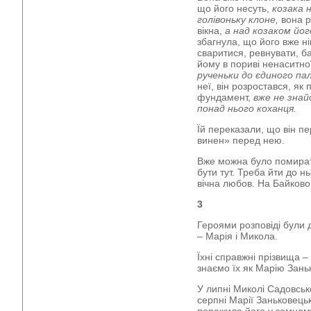
що його несуть,
козака н
голівоньку клоне,
вона р
вікна,
а над козаком його
збагнула, що його вже ні
сваритися, ревнувати, ба
йому в пориві ненаситної
рученьки до єдиного па
неї, він розростався, як
фундамент,
вже не зна
понад нього коханця.
Їй переказали, що він п
винен» перед нею.
Вже можна було помирати.
бути тут. Треба йти до нь
вічна любов. На Байково
3
Героями розповіді були 
– Марія і Микола.
Їхні справжні прізвища –
знаємо їх як Марію Зань
У липні Миколі Садовськ
серпні Марії Заньковець