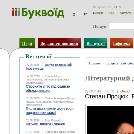
08 серпня 2026, 04:39
Експорт
|
RSS
|
Контакти
|
Пошук
Події
Видавничі новинки
Re: цензії
Інфотека
Re: цензії
Головна
\
Літературний дай
06.08.2026
|
Віктор Палинський
Іноземець
Літературний 
04.08.2026
|
Тетяна Мороз,
письменниця, книжкова оглядачка,
бібліотекарка
Строкате літо під однією
обкладинкою
27.08.2019
|
15:11
|
Opinion
Степан Процюк. 
02.08.2026
|
Тетяна Іваніцька-Дячун
лікарка-психіатриня, психотерапевтка,
письменниця
Після цієї книжки хочеться
подзвонити мамі
02.08.2026
|
Ігор Чорний
Інтриги, шпаги і любов
31.07.2026
|
Тетяна Іваніцька-Дячун,