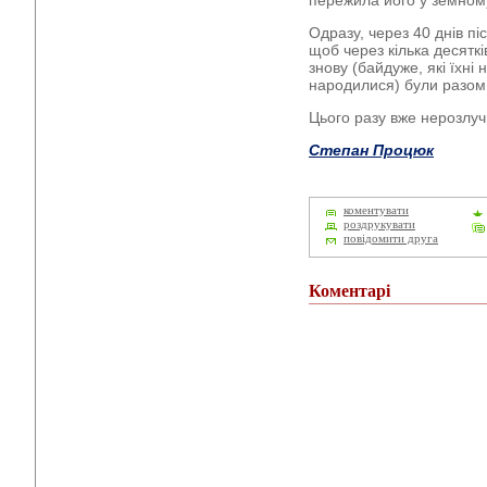
пережила його у земному 
Одразу, через 40 днів післ
щоб через кілька десятк
знову (байдуже, які їхні н
народилися) були разом
Цього разу вже нерозлу
Степан Процюк
коментувати
роздрукувати
повідомити друга
Коментарі