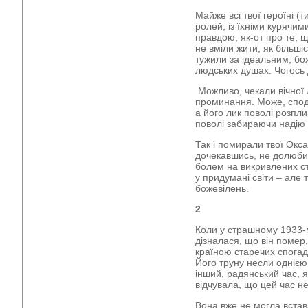
Майже всі твої героїні (
ролей, із їхніми курячим
правдою, як-от про те, щ
не вміли жити, як більшіс
тужили за ідеальним, бо
людських душах. Чогось 
Можливо, чекали вічної 
проминання. Може, споді
а його лик поволі розпли
поволі забираючи надію
Так і помирали твої Окс
дочекавшись, не долюби
болем на викривлених с
у придумані світи – але 
божевілень.
2
Коли у страшному 1933-м
дізналася, що він помер,
країною старечих спогаді
Його труну несли однією
інший, радянський час, 
відчувала, що цей час 
Вона вже не могла встав