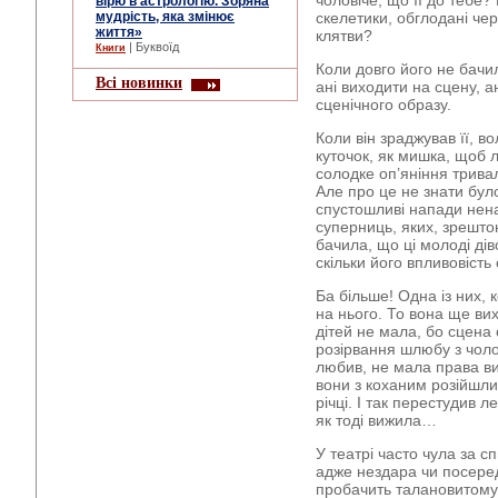
чоловіче, що її до тебе
вірю в астрологію. Зоряна
мудрість, яка змінює
скелетики, обглодані черв
життя»
клятви?
| Буквоїд
Книги
Коли довго його не бачи
Всі новинки
ані виходити на сцену, ан
сценічного образу.
Коли він зраджував її, во
куточок, як мишка, щоб л
солодке оп’яніння тривал
Але про це не знати бул
спустошливі напади нена
суперниць, яких, зрешто
бачила, що ці молоді дів
скільки його впливовість
Ба більше! Одна із них, 
на нього. То вона ще ви
дітей не мала, бо сцена 
розірвання шлюбу з чоло
любив, не мала права ви
вони з коханим розійшли
річці. І так перестудив 
як тоді вижила…
У театрі часто чула за с
адже нездара чи посеред
пробачить талановитому 