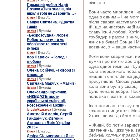
| Буквоїд
Проза
вічністю.
Прозовий дебют Надії
Позняк «Ти ж знаєш, він
Вони часто мирилися і ч
ніколи тобі не дзвонить…»
одне з одним – і не мог
| Буквоїд
Книги
після сварки наступало 
Сащук Світлана. «Дратва
тиші»
їй, що на чистому небі а
| Буквоїд
Поезія
славу їхній любові. Хоті
«Безрозсудна» Лорен
трубадурів разом із ним,
Робертс: почуття vs
яких не буває! Сонце і М
обов’язок та повалені
воєдино, я – ваша части
імперії
| Буквоїд
Книги
Коли вони сварилися, не
Ігор Павлюк. «Голод і
думки про петлю або отр
любов»
| Буквоїд
одна одної темніша і бу
Поезія
Олена Осійчук. «Говори зі
коли вперше його побачил
мною…»
нищив її сили. Він же до
| Буквоїд
Поезія
присутністю. Своєю усмі
Світлана Марчук. «Магніт»
коли вони були у сварці,
| Буквоїд
Поезія
було неначе добре. Посм
Олександр Скрипник.
чоловіка її життя, її кох
«НКВД/КГБ проти
української еміграції.
Розсекречені архіви»
Іван-покиван, лялькун-оп
| Буквоїд
Історія/Культура
коханого нищителя. Може
Анатолій Амелін, Сергій
Хтось шепче до його міз
Гайдайчук, Євгеній
Астахов. «Візія України
– Живи, бо потім зариют
2035»
святенника, і джигуна,
з
| Буквоїд
Книги
бедный холмик травой
Дебра Сільверман. «Я не