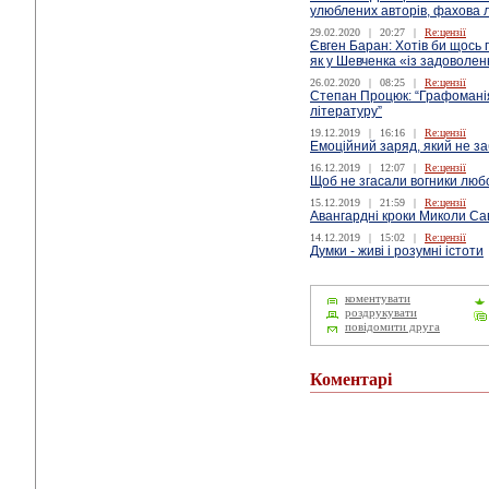
улюблених авторів, фахова 
29.02.2020
|
20:27
|
Re:цензії
Євген Баран: Хотів би щось
як у Шевченка «із задоволен
26.02.2020
|
08:25
|
Re:цензії
Степан Процюк: “Графомані
літературу”
19.12.2019
|
16:16
|
Re:цензії
Емоційний заряд, який не за
16.12.2019
|
12:07
|
Re:цензії
Щоб не згасали вогники люб
15.12.2019
|
21:59
|
Re:цензії
Авангардні кроки Миколи Сав
14.12.2019
|
15:02
|
Re:цензії
Думки - живі і розумні істоти
коментувати
роздрукувати
повідомити друга
Коментарі