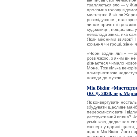
він писав свої неймовірні
трапляється зло — у Жив
проломив голову відомо
мистецтва й жінок Жеро
розслідування, стає зроз
чином причетні троє жі
художниця, нещаслива у 
немолода жінка, яка са
Який між ними зв’язок? 
кохання чи гроші, жінки 
«Чорні водяні лілії» — 
розв’язкою, з яким ви не
дізнаєтеся чимало нового
Моне. Тож кілька вечорі
альтернативою недоступ
походи до музею.
Мік Вікінг
«Мистецтво
(
КСД
, 2020, пер. Мар
Як конвертувати носталь
збудувати щасливе майб
переосмислювати і відпус
деструктивний вплив? Чо
усмішкою, додає нам сил
експерт у царині щастя,
щастя Мік Вікінг. Його п
власного досвіду, а вис