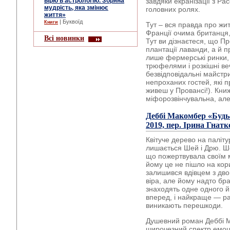
вірю в астрологію. Зоряна
завдяки екранізації з Ра
мудрість, яка змінює
головних ролях.
життя»
| Буквоїд
Книги
Тут – вся правда про жи
Франції очима британця,
Всі новинки
Тут ви дізнаєтеся, що Пр
плантації лаванди, а й 
лише фермерські ринки,
трюфелями і розкішні ве
безвідповідальні майстр
непроханих гостей, які п
живеш у Провансі!). Кни
міфорозвінчувальна, але
Деббі Макомбер
«Будь
2019, пер. Ірина Гнатк
Квітуче дерево на паліту
лишається Шей і Дрю. Ш
що пожертвувала своїм ма
йому це не пішло на кор
залишився вдівцем з двом
віра, але йому надто бра
знаходять одне одного й
вперед, і найкраще — ра
виникають перешкоди.
Душевний роман Деббі М
широчезний спектр емоц