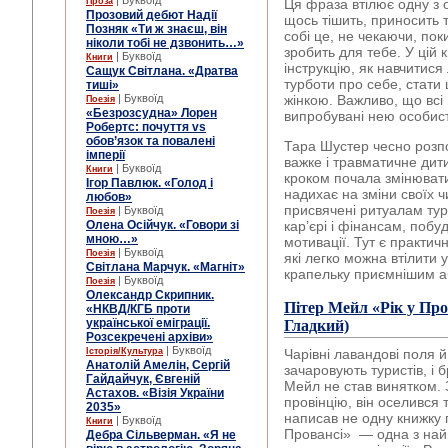
| Буквоїд
Проза
Ця фраза втілює одну з 
Прозовий дебют Надії
щось тішить, приносить то
Позняк «Ти ж знаєш, він
собі це, не чекаючи, пок
ніколи тобі не дзвонить…»
зробить для тебе. У цій 
| Буквоїд
Книги
інструкцію, як навчитис
Сащук Світлана. «Дратва
турботи про себе, стат
тиші»
| Буквоїд
жінкою. Важливо, що всі
Поезія
«Безрозсудна» Лорен
випробувані нею особис
Робертс: почуття vs
обов’язок та повалені
Тара Шустер чесно розпо
імперії
важке і травматичне дити
| Буквоїд
Книги
кроком почала змінювати
Ігор Павлюк. «Голод і
надихає на зміни своїх ч
любов»
присвячені ритуалам тур
| Буквоїд
Поезія
Олена Осійчук. «Говори зі
кар’єрі і фінансам, побуд
мною…»
мотивації. Тут є практичн
| Буквоїд
Поезія
які легко можна втілити 
Світлана Марчук. «Магніт»
крапельку приємнішим а
| Буквоїд
Поезія
Олександр Скрипник.
Пітер Мейл
«Рік у Про
«НКВД/КГБ проти
української еміграції.
Гладкий)
Розсекречені архіви»
| Буквоїд
Історія/Культура
Чарівні лавандові поля 
Анатолій Амелін, Сергій
зачаровують туристів, і
Гайдайчук, Євгеній
Мейл не став винятком.
Астахов. «Візія України
провінцію, він оселився 
2035»
написав не одну книжку 
| Буквоїд
Книги
Провансі» — одна з найв
Дебра Сільверман. «Я не