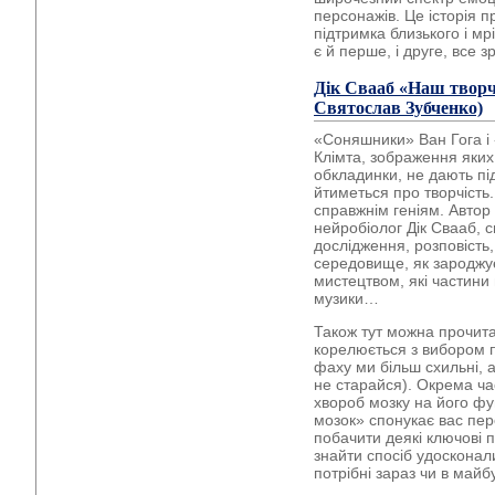
персонажів. Це історія п
підтримка близького і мр
є й перше, і друге, все 
Дік Свааб
«Наш творч
Святослав Зубченко)
«Соняшники» Ван Гога і
Клімта, зображення яких
обкладинки, не дають під
йтиметься про творчість.
справжнім геніям. Автор
нейробіолог Дік Свааб, 
дослідження, розповість,
середовище, як зароджує
мистецтвом, які частини
музики…
Також тут можна прочита
корелюється з вибором п
фаху ми більш схильні, а
не старайся). Окрема ч
хвороб мозку на його ф
мозок» спонукає вас пере
побачити деякі ключові по
знайти спосіб удосконали
потрібні зараз чи в майб