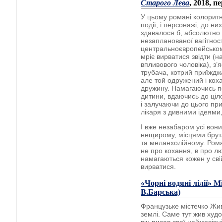
Старого Лева
, 2018, п
У цьому романі колоритне
події, і персонажі, до ни
здавалося б, абсолютно
незапланованої вагітност
центральноєвропейськом
мріє вирватися звідти (
впливового чоловіка), з’я
трубача, котрий приїжджа
але той одружений і коха
дружину. Намагаючись п
дитини, вдаючись до ціл
і залучаючи до цього пр
лікаря з дивними ідеями
І вже незабаром усі вон
нещирому, місцями бру
та меланхолійному. Ром
не про кохання, в про лю
намагаються кожен у свій
вирватися.
«Чорні водяні лілії» М
В.Барська)
Французьке містечко Жи
землі. Саме тут жив худо