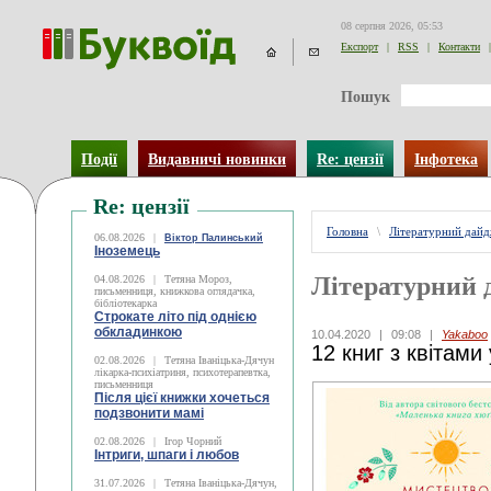
08 серпня 2026, 05:53
Експорт
|
RSS
|
Контакти
|
Пошук
Події
Видавничі новинки
Re: цензії
Інфотека
Re: цензії
Головна
\
Літературний дай
06.08.2026
|
Віктор Палинський
Іноземець
Літературний 
04.08.2026
|
Тетяна Мороз,
письменниця, книжкова оглядачка,
бібліотекарка
Строкате літо під однією
обкладинкою
10.04.2020
|
09:08
|
Yakaboo
12 книг з квітами
02.08.2026
|
Тетяна Іваніцька-Дячун
лікарка-психіатриня, психотерапевтка,
письменниця
Після цієї книжки хочеться
подзвонити мамі
02.08.2026
|
Ігор Чорний
Інтриги, шпаги і любов
31.07.2026
|
Тетяна Іваніцька-Дячун,