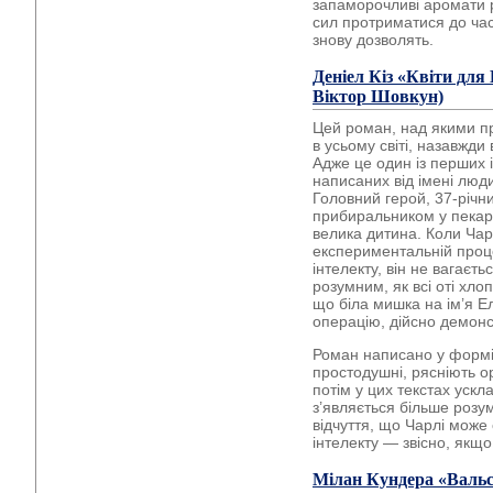
запаморочливі аромати р
сил протриматися до часу
знову дозволять.
Деніел Кіз
«Квіти для
Віктор Шовкун)
Цей роман, над якими пр
в усьому світі, назавжди
Адже це один із перших і
написаних від імені люд
Головний герой, 37-річн
прибиральником у пекарн
велика дитина. Коли Чар
експериментальній проце
інтелекту, він не вагаєт
розумним, як всі оті хло
що біла мишка на ім’я Е
операцію, дійсно демонс
Роман написано у формі 
простодушні, рясніють 
потім у цих текстах ускла
з’являється більше розум
відчуття, що Чарлі може
інтелекту — звісно, якщ
Мілан Кундера
«Вальс