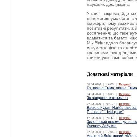
наукових досліджень.
У книзі, зокрема, йдеться
допомогою усіх органів ч
маркери; чому важливо з
позитивні результати, а 
досягнення; що таке аутс
вдаватися та багато інш
Мік Вікінг вдало баланс
аргументацією та сторіт
красивими ілюстраціями 
книжки уже саме собою 
Додаткові матеріали
06.04.2020
|
14:00
|
Re:цензії
Ех, панно Еммо, панно Емм
04.04.2020
|
16:05
|
Re:цензії
За завданням гетьмана
27.03.2020
|
09:17
|
Re:цензії
Василь Кузан: Найбільше за
П’янкової “Чужі гріхи”
17.03.2020
|
20:42
|
Re:цензії
Зеленський рекомендує на к
Оксаниу Забужко
02.03.2020
|
12:06
|
Re:цензії
Анатолій Дністровий. «Моя 