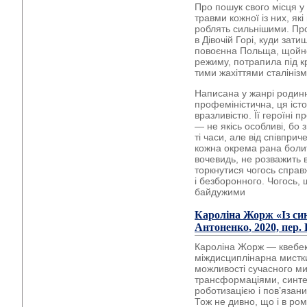
Про пошук свого місця у 
травми кожної із них, як
роблять сильнішими. Про
в Дівочій Горі, куди зат
повоєнна Польща, щойно
режиму, потрапила під к
тими жахіттями сталінізм
Написана у жанрі родинн
профеміністична, ця істо
вразливістю. Її героїні 
— не якісь особливі, бо 
ті часи, але від співприч
кожна окрема рана боли
вочевидь, не розважить 
торкнутися чогось справ
і безборонного. Чогось,
байдужими
Кароліна Жорж
«Із с
Антоненко
, 2020, пер
Кароліна Жорж — квебек
міждисциплінарна мистки
можливості сучасного ми
трансформаціями, синте
роботизацією і пов’язан
Тож не дивно, що і в рома