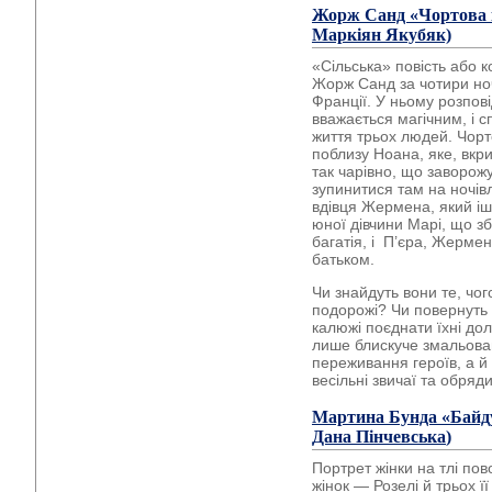
Жорж Санд «Чортова к
Маркіян Якубяк)
«Сільська» повість або 
Жорж Санд за чотири ноч
Франції. У ньому розпові
вважається магічним, і 
життя трьох людей. Чор
поблизу Ноана, яке, вкр
так чарівно, що заворож
зупинитися там на ночів
вдівця Жермена, який іш
юної дівчини Марі, що з
багатія, і П’єра, Жерме
батьком.
Чи знайдуть вони те, чог
подорожі? Чи повернуть
калюжі поєднати їхні дол
лише блискуче змальова
переживання героїв, а й 
весільні звичаї та обряди
Мартина Бунда
«Байду
Дана Пінчевська
)
Портрет жінки на тлі пов
жінок — Розелі й трьох ї