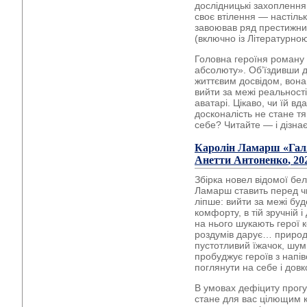
дослідницькі захоплення
своє втілення — настіль
завоював ряд престижни
(включно із Літературно
Головна героїня роману
абсолюту». Об’їздивши д
життєвим досвідом, вона 
вийти за межі реальност
аватарі. Цікаво, чи їй в
досконалість не стане т
себе? Читайте — і дізнає
Каролін Ламарш
«Гал
Анетти Антоненко
, 20
Збірка новел відомої бел
Ламарш ставить перед ч
ліпше: вийти за межі буд
комфорту, в тій зручній і
на нього шукають герої к
роздумів дарує… природа
пустотливий їжачок, шум
пробуджує героїв з напі
поглянути на себе і довк
В умовах дефіциту прогул
стане для вас цілющим к