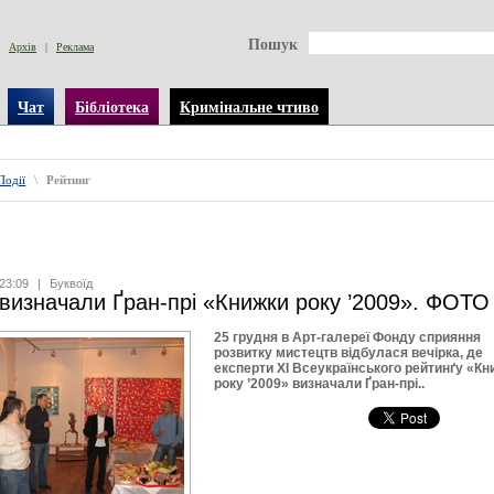
Пошук
Архів
|
Реклама
Чат
Бібліотека
Кримінальне чтиво
Події
\
Рейтинг
23:09
|
Буквоїд
 визначали Ґран-прі «Книжки року ’2009». ФОТО
25 грудня в Арт-галереї Фонду сприяння
розвитку мистецтв відбулася вечірка, де
експерти XІ Всеукраїнського рейтинґу «Кн
року ’2009» визначали Ґран-прі..