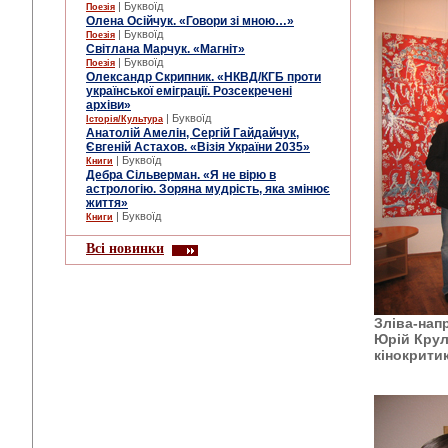
| Буквоїд
Поезія
Олена Осійчук. «Говори зі мною…»
| Буквоїд
Поезія
Світлана Марчук. «Магніт»
| Буквоїд
Поезія
Олександр Скрипник. «НКВД/КГБ проти
української еміграції. Розсекречені
архіви»
| Буквоїд
Історія/Культура
Анатолій Амелін, Сергій Гайдайчук,
Євгеній Астахов. «Візія України 2035»
| Буквоїд
Книги
Дебра Сільверман. «Я не вірю в
астрологію. Зоряна мудрість, яка змінює
життя»
| Буквоїд
Книги
Всі новинки
Зліва-нап
Юрій Крул
кінокрити