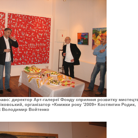
раво: директор Арт-галереї Фонду сприяння розвитку мистецт
іковський, організатор «Книжки року ’2009» Костянтин Родик,
к Володимир Войтенко