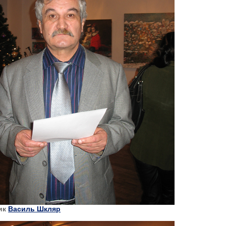
ик
Василь Шкляр