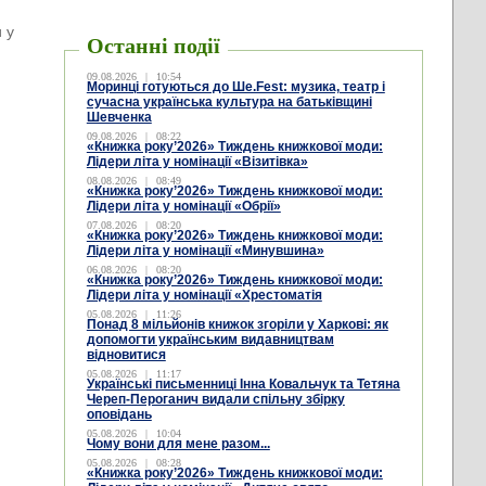
 у
Останні події
09.08.2026
|
10:54
Моринці готуються до Ше.Fest: музика, театр і
сучасна українська культура на батьківщині
Шевченка
09.08.2026
|
08:22
«Книжка року’2026» Тиждень книжкової моди:
Лідери літа у номінації «Візитівка»
08.08.2026
|
08:49
«Книжка року’2026» Тиждень книжкової моди:
Лідери літа у номінації «Обрії»
07.08.2026
|
08:20
«Книжка року’2026» Тиждень книжкової моди:
Лідери літа у номінації «Минувшина»
06.08.2026
|
08:20
«Книжка року’2026» Тиждень книжкової моди:
Лідери літа у номінації «Хрестоматія
05.08.2026
|
11:26
Понад 8 мільйонів книжок згоріли у Харкові: як
допомогти українським видавництвам
відновитися
05.08.2026
|
11:17
Українські письменниці Інна Ковальчук та Тетяна
Череп-Пероганич видали спільну збірку
оповідань
05.08.2026
|
10:04
Чому вони для мене разом...
05.08.2026
|
08:28
«Книжка року’2026» Тиждень книжкової моди: