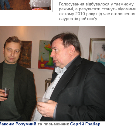
Голосування відбувалося у таємному
режимі, а результати стануть відомими
лютому 2010 року під час оголошення
лауреатів рейтинґу.
Максим Розумний
та письменник
Сергій Грабар