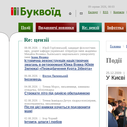
09 серпня 2026, 08:03
Експорт
|
RSS
|
Контакти
|
Події
Видавничі новинки
Re: цензії
Інфотека
Re: цензії
Головна
\
08.08.2026
|
Юрій Горблянський, кандидат філологічних
наук, доцент кафедри української літератури імені академіка
Михайла Возняка Львівського національного університету
імені
Івана Франка
Події
Історична реконструкція націєтворчих
змагань в ретроромані Юрка Вовка (Юрія
Зилюка) «Передбачення Курта Зіберта»
25.12.2009
|
06.08.2026
|
Віктор Палинський
У Києві
Іноземець
04.08.2026
|
Тетяна Мороз, письменниця, книжкова
оглядачка, бібліотекарка
Строкате літо під однією обкладинкою
02.08.2026
|
Тетяна Іваніцька-Дячун лікарка-психіатриня,
психотерапевтка, письменниця
Після цієї книжки хочеться подзвонити
мамі
02.08.2026
|
Ігор Чорний
Інтриги, шпаги і любов