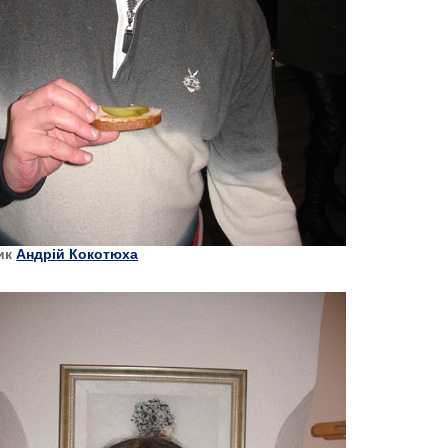
ик
Андрій Кокотюха