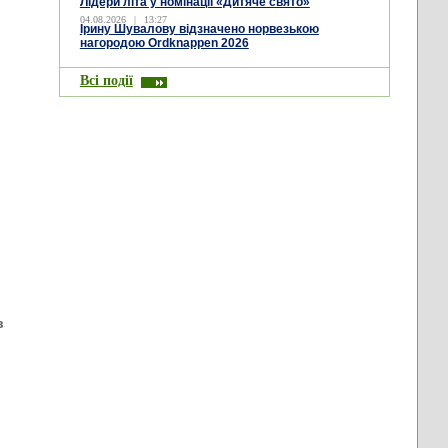
Лідери літа у номінації «Дитяче свято»
04.08.2026
|
13:27
Ірину Шувалову відзначено норвезькою
нагородою Ordknappen 2026
Всі події
в