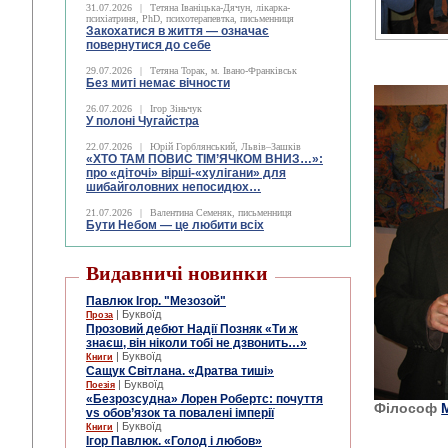
31.07.2026
|
Тетяна Іваніцька-Дячун, лікарка-
психіатриня, PhD, психотерапевтка, письменниця
Закохатися в життя — означає
повернутися до себе
29.07.2026
|
Тетяна Торак, м. Івано-Франківськ
Без миті немає вічности
26.07.2026
|
Ігор Зіньчук
У полоні Чугайстра
22.07.2026
|
Юрій Горблянський, Львів–Зашків
«ХТО ТАМ ПОВИС ТІМ’ЯЧКОМ ВНИЗ…»:
про «діточі» вірші-«хулігани» для
шибайголовних непосидюх…
21.07.2026
|
Валентина Семеняк, письменниця
Бути Небом ― це любити всіх
Видавничі новинки
Павлюк Ігор. "Мезозой"
| Буквоїд
Проза
Прозовий дебют Надії Позняк «Ти ж
знаєш, він ніколи тобі не дзвонить…»
| Буквоїд
Книги
Сащук Світлана. «Дратва тиші»
| Буквоїд
Поезія
«Безрозсудна» Лорен Робертс: почуття
Філософ
vs обов’язок та повалені імперії
| Буквоїд
Книги
Ігор Павлюк. «Голод і любов»