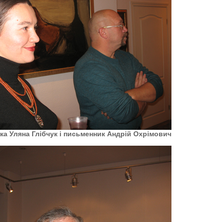
ка Уляна Глібчук і письменник Андрій Охрімович