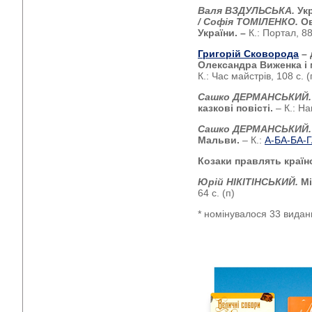
Валя ВЗДУЛЬСЬКА.
Ук
/ Софія ТОМІЛЕНКО.
Ов
України. –
К.: Портал, 88
Григорій Сковорода
– 
Олександра Виженка і 
К.: Час майстрів, 108 с. (
Сашко ДЕРМАНСЬКИЙ
казкові повісті.
– К.: Н
Сашко ДЕРМАНСЬКИЙ
Мальви.
– К.:
А-БА-БА-
Козаки правлять краї
Юрій НІКІТІНСЬКИЙ.
Мі
64 с. (п)
* номінувалося 33 видан