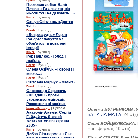
| Буквоїд
Проза
Прозовий дебют Надії
Позняк «Ти ж знаєш, він
ніколи тобі не дзвонить…»
| Буквоїд
Книги
Сащук Світлана. «Дратва
тиші»
| Буквоїд
Поезія
«Безрозсудна» Лорен
Робертс: почуття vs
обов’язок та повалені
імперії
| Буквоїд
Книги
Ігор Павлюк. «Голод і
любов»
| Буквоїд
Поезія
Олена Осійчук. «Говори зі
мною…»
| Буквоїд
Поезія
Світлана Марчук. «Магніт»
| Буквоїд
Поезія
Олександр Скрипник.
«НКВД/КГБ проти
української еміграції.
Розсекречені архіви»
| Буквоїд
Історія/Культура
Оленка БУГРЕНКОВА.
Анатолій Амелін, Сергій
БА-ГА-ЛА-МА-ГА
, 24 с.(к)
Гайдайчук, Євгеній
Астахов. «Візія України
Саша ВОЙЦЕХІВСЬКА.
2035»
Наш формат, 40 с.(п)
| Буквоїд
Книги
Дебра Сільверман. «Я не
Ліна ЖУТАУТЕ.
Кіка-Мік