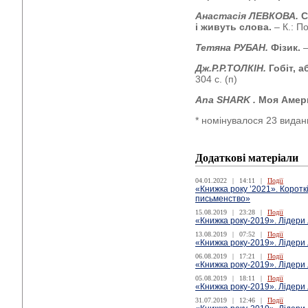
Анастасія ЛЕВКОВА.
С
і живуть слова.
– К.: П
Тетяна РУБАН.
Фізик.
–
Дж.Р.Р.ТОЛКІН.
Гобіт, а
304 с. (п)
Ana
SHARK
.
Моя Амер
* номінувалося 23 видан
Додаткові матеріали
04.01.2022
|
14:11
|
Події
«Книжка року ’2021». Короткі
письменство»
15.08.2019
|
23:28
|
Події
«Книжка року-2019». Лідери
13.08.2019
|
07:52
|
Події
«Книжка року-2019». Лідери л
06.08.2019
|
17:21
|
Події
«Книжка року-2019». Лідери
05.08.2019
|
18:11
|
Події
«Книжка року-2019». Лідери 
31.07.2019
|
12:46
|
Події