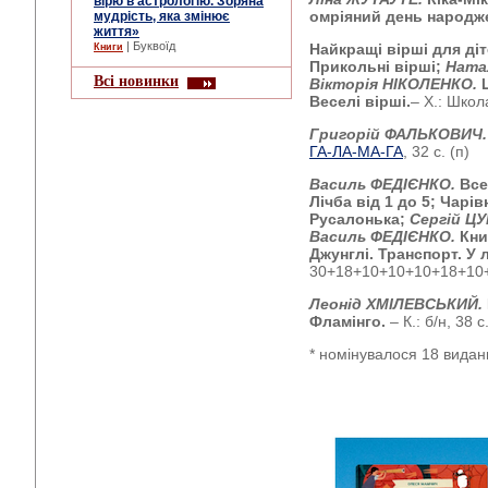
вірю в астрологію. Зоряна
омріяний день народж
мудрість, яка змінює
життя»
| Буквоїд
Найкращі вірші для ді
Книги
Прикольні вірші;
Ната
Всі новинки
Вікторія НІКОЛЕНКО.
Веселі вірші.
– Х.: Школ
Григорій ФАЛЬКОВИЧ
ГА-ЛА-МА-ГА
, 32 с. (п)
Василь ФЕДІЄНКО.
Все
Лічба від 1 до 5; Чарі
Русалонька;
Сергій Ц
Василь ФЕДІЄНКО.
Кни
Джунглі. Транспорт. У 
30+18+10+10+10+18+10+1
Леонід ХМІЛЕВСЬКИЙ.
Фламінго.
– К.: б/н, 38 с.
* номінувалося 18 видан