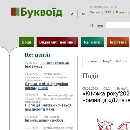
07 серпня 2026, 07:42
Експорт
|
RSS
|
Контакти
|
Пошук
Події
Видавничі новинки
Re: цензії
Інфотека
Re: цензії
Головна
\
Події
\
Рейтинг
06.08.2026
|
Віктор Палинський
Іноземець
Події
04.08.2026
|
Тетяна Мороз,
письменниця, книжкова оглядачка,
бібліотекарка
Строкате літо під однією
обкладинкою
05.01.2022
|
09:24
|
Буквоїд
«Книжка року’2021
02.08.2026
|
Тетяна Іваніцька-Дячун
лікарка-психіатриня, психотерапевтка,
номінації «Дитяч
письменниця
Після цієї книжки хочеться
подзвонити мамі
02.08.2026
|
Ігор Чорний
Інтриги, шпаги і любов
31.07.2026
|
Тетяна Іваніцька-Дячун,