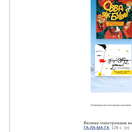
Велика ілюстрована кн
ГА-ЛА-МА-ГА
, 128 с. (п)