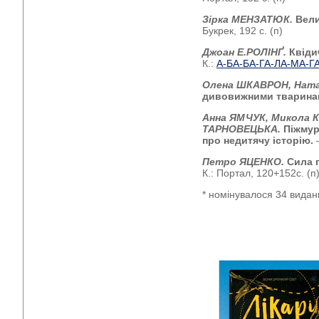
Зірка МЕНЗАТЮК.
Вели
Букрек, 192 с. (п)
Джоан Е.РОЛІНҐ.
Квіди
К.:
А-БА-БА-ГА-ЛА-МА-Г
Олена ШКАВРОН, Нат
дивовижними тварина
Анна ЯМЧУК, Микола К
ТАРНОВЕЦЬКА.
Піжмур
про недитячу історію.
Петро ЯЦЕНКО.
Сила 
К.: Портал, 120+152с. (п
* номінувалося 34 видан