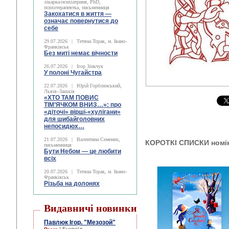
лікарка-психіатриня, PhD,
психотерапевтка, письменниця
Закохатися в життя —
означає повернутися до
себе
29.07.2026
|
Тетяна Торак, м. Івано-
Франківськ
Без миті немає вічности
26.07.2026
|
Ігор Зіньчук
У полоні Чугайстра
22.07.2026
|
Юрій Горблянський,
Львів–Зашків
«ХТО ТАМ ПОВИС
ТІМ’ЯЧКОМ ВНИЗ…»: про
«діточі» вірші-«хулігани»
для шибайголовних
непосидюх…
21.07.2026
|
Валентина Семеняк,
КОРОТКІ СПИСКИ
номі
письменниця
Бути Небом ― це любити
всіх
20.07.2026
|
Тетяна Торак, м. Івано-
Франківськ
Різьба на долонях
Видавничі новинки
Павлюк Ігор. "Мезозой"