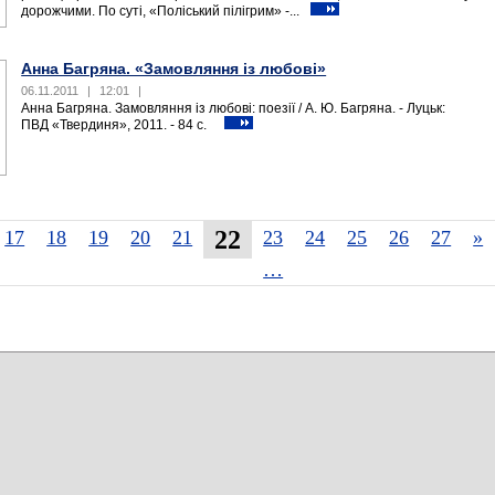
дорожчими. По суті, «Поліський пілігрим» -...
Анна Багряна. «Замовляння із любові»
06.11.2011
|
12:01
|
Анна Багряна. Замовляння із любові: поезії / А. Ю. Багряна. - Луцьк:
ПВД «Твердиня», 2011. - 84 с.
22
17
18
19
20
21
23
24
25
26
27
»
…