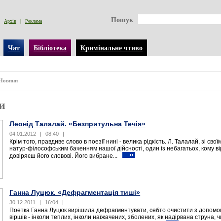
Пошук
Архів
|
Реклама
Чат
Бібліотека
Кримінальне чтиво
Новини
и
Леонід Талалай. «Безпритульна Течія»
04.01.2012
|
08:40
|
Крім того, правдиве слово в поезії нині - велика рідкість. Л. Талалай, зі свої
натур-філософським баченням нашої дійсності, один із небагатьох, кому ві
довіряєш його словові. Його вибране...
Ганна Луцюк. «Дефрагментація тиші»
30.12.2011
|
16:04
|
Поетка Ганна Луцюк вирішила дефрагментувати, себто очистити з допомо
віршів - інколи теплих, інколи наїжачених, зболених, як надірвана струна, ч