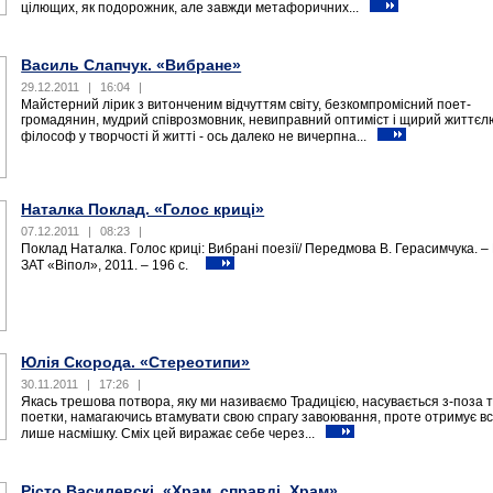
цілющих, як подорожник, але завжди метафоричних...
Василь Слапчук. «Вибране»
29.12.2011
|
16:04
|
Майстерний лірик з витонченим відчуттям світу, безкомпромісний поет-
громадянин, мудрий співрозмовник, невиправний оптиміст і щирий життєл
філософ у творчості й житті - ось далеко не вичерпна...
Наталка Поклад. «Голос криці»
07.12.2011
|
08:23
|
Поклад Наталка. Голос криці: Вибрані поезії/ Передмова В. Герасимчука. – 
ЗАТ «Віпол», 2011. – 196 с.
Юлія Скорода. «Cтереотипи»
30.11.2011
|
17:26
|
Якась трешова потвора, яку ми називаємо Традицією, насувається з-поза т
поетки, намагаючись втамувати свою спрагу завоювання, проте отримує вс
лише насмішку. Сміх цей виражає себе через...
Рісто Василевскі. «Храм, справді, Храм»