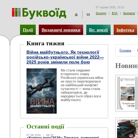
07 серпня 2026, 10:51
Експорт
|
RSS
|
Контакти
|
Події
Видавничі новинки
Re: цензії
Інфотека
Книга тижня
Головна
\
Війна майбутнього. Як технології
російсько-української війни 2022—
2025 років змінили поле бою
Новин
Ми стали свідками
історичного зламу.
Російсько-українська війна
не просто перетворилася
на найбільший конфлікт
сучасності — вона стала
лабораторією, де
народжується образ воєн
майбутнього.
Останні події
07.08.2026
|
08:20