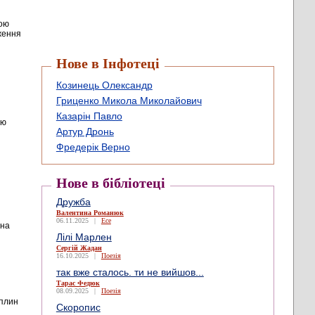
кою
дження
Нове в Інфотеці
Козинець Олександр
Гриценко Микола Миколайович
Казарін Павло
ою
Артур Дронь
Фредерік Верно
Нове в бібліотеці
Дружба
Валентина Романюк
а
06.11.2025
|
Есе
ана
Лілі Марлен
Сергій Жадан
16.10.2025
|
Поезія
так вже сталось. ти не вийшов...
Тарас Федюк
08.09.2025
|
Поезія
 плин
Скоропис