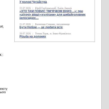
У полоні Чугайстра
22.07.2026
|
Юрій Горблянський, Львів–Зашків
«ХТО ТАМ ПОВИС ТІМ’ЯЧКОМ ВНИЗ…»: про
«діточі» вірші-«хулігани» для шибайголовних
непосидюх…
21.07.2026
|
Валентина Семеняк, письменниця
юб,
Бути Небом ― це любити всіх
20.07.2026
|
Тетяна Торак, м. Івано-Франківськ
Різьба на долонях
К.:
ексту
ього