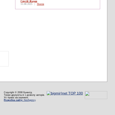
Сергій Жадан
15.08.2025
|
Поезія
Copyright © 2008 Буквоїд
Твори друкуються з дозволу авторів.
Усі права застережені.
Розробка сайту:
NetAgency
.