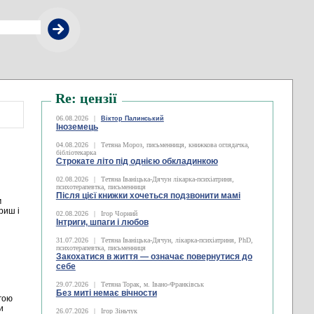
Re: цензії
06.08.2026
|
Віктор Палинський
Іноземець
04.08.2026
|
Тетяна Мороз, письменниця, книжкова оглядачка,
бібліотекарка
Строкате літо під однією обкладинкою
02.08.2026
|
Тетяна Іваніцька-Дячун лікарка-психіатриня,
психотерапевтка, письменниця
Після цієї книжки хочеться подзвонити мамі
м
риш і
02.08.2026
|
Ігор Чорний
Інтриги, шпаги і любов
31.07.2026
|
Тетяна Іваніцька-Дячун, лікарка-психіатриня, PhD,
психотерапевтка, письменниця
Закохатися в життя — означає повернутися до
себе
29.07.2026
|
Тетяна Торак, м. Івано-Франківськ
Без миті немає вічности
гою
и
26.07.2026
|
Ігор Зіньчук