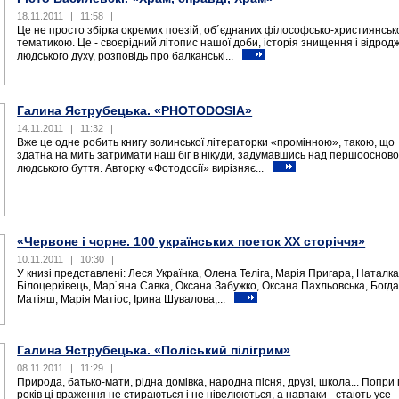
18.11.2011
|
11:58
|
Це не просто збірка окремих поезій, об´єднаних філософсько-християнсь
тематикою. Це - своєрідний літопис нашої доби, історія знищення і відро
людського духу, розповідь про балканські...
Галина Яструбецька. «PHOTODOSIA»
14.11.2011
|
11:32
|
Вже це одне робить книгу волинської літераторки «промінною», такою, що
здатна на мить затримати наш біг в нікуди, задумавшись над першооснов
людського буття. Авторку «Фотодосії» вирізняє...
«Червоне і чорне. 100 українських поеток ХХ сторіччя»
10.11.2011
|
10:30
|
У книзі представлені: Леся Українка, Олена Теліга, Марія Пригара, Наталк
Білоцерківець, Мар´яна Савка, Оксана Забужко, Оксана Пахльовська, Богд
Матіяш, Марія Матіос, Ірина Шувалова,...
Галина Яструбецька. «Поліський пілігрим»
08.11.2011
|
11:29
|
Природа, батько-мати, рідна домівка, народна пісня, друзі, школа... Попри
років ці враження не стираються і не нівелюються, а навпаки - стають усе