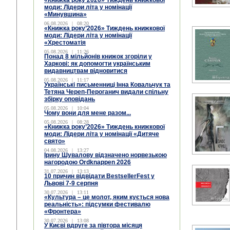
«Книжка року’2026» Тиждень книжкової
моди: Лідери літа у номінації
«Минувшина»
06.08.2026
|
08:20
«Книжка року’2026» Тиждень книжкової
моди: Лідери літа у номінації
«Хрестоматія
05.08.2026
|
11:26
Понад 8 мільйонів книжок згоріли у
Харкові: як допомогти українським
видавництвам відновитися
05.08.2026
|
11:17
Українські письменниці Інна Ковальчук та
Тетяна Череп-Пероганич видали спільну
збірку оповідань
05.08.2026
|
10:04
Чому вони для мене разом...
05.08.2026
|
08:28
«Книжка року’2026» Тиждень книжкової
моди: Лідери літа у номінації «Дитяче
свято»
04.08.2026
|
13:27
Ірину Шувалову відзначено норвезькою
нагородою Ordknappen 2026
31.07.2026
|
13:13
10 причин відвідати BestsellerFest у
Львові 7-9 серпня
30.07.2026
|
13:11
«Культура – це молот, яким кується нова
реальність»: підсумки фестивалю
«Фронтера»
30.07.2026
|
13:08
У Києві вдруге за півтора місяця