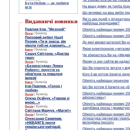
Чи збираєтесь Ви на «Київсь
Бути Небом ― це любити
На вашу думку, як треба бор
всіх
Що впливає на ваш вибір при
Які із цих подій у літератур
Видавничі новинки
найбільш значущими?
Павлюк Ігор. "Мезозой"
Оберіть найкращу книжку 200
| Буквоїд
Проза
Оберіть найкращу книжку 200
Прозовий дебют Надії
Позняк «Ти ж знаєш, він
До якої вікової категорії Ви
ніколи тобі не дзвонить…»
Якою електронною «читалко
| Буквоїд
Книги
Сащук Світлана. «Дратва
Чи збираєтесь Ви на «Медві
тиші»
Якому із цих сайтів ви нада
| Буквоїд
Поезія
«Безрозсудна» Лорен
Що Ви плануєте читати у від
Робертс: почуття vs
обов’язок та повалені
Кого б ви хотіли бачити лау
імперії
Оберіть найкращу рецензію
| Буквоїд
Книги
Ігор Павлюк. «Голод і
Що Ви хотіли б бачити на «Б
любов»
Оберіть найкращу книжку 200
| Буквоїд
Поезія
афористика»)
Олена Осійчук. «Говори зі
мною…»
Оберіть найкращу книжку 20
| Буквоїд
Поезія
зарубіжна проза / драматург
Світлана Марчук. «Магніт»
Оберіть найкращу книжку 20
| Буквоїд
Поезія
література (детектив / приг
Олександр Скрипник.
молодіжна проза)»
«НКВД/КГБ проти
української еміграції.
Оберіть найкращу книжку 20