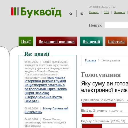
09 серпня 2026, 01:13
Експорт
|
RSS
|
Контакти
|
Пошук
Події
Видавничі новинки
Re: цензії
Інфотека
Re: цензії
Головна
\
Голосування
08.08.2026
|
Юрій Горблянський,
кандидат філологічних наук, доцент
кафедри української літератури імені
академіка Михайла Возняка
Голосування
Львівського національного
університету імені
Івана Франка
Історична реконструкція
Яку суму ви готов
націєтворчих змагань в
електронної книж
ретроромані Юрка Вовка
(Юрія Зилюка)
«Передбачення Курта
Принципово не читаю е-книги
Зіберта»
06.08.2026
|
Віктор Палинський
Від 1 до 3 гривень
(10.1%, 15)
Іноземець
04.08.2026
|
Тетяна Мороз,
Від 5 до 10 гривень
(17.6%, 26)
письменниця, книжкова оглядачка,
бібліотекарка