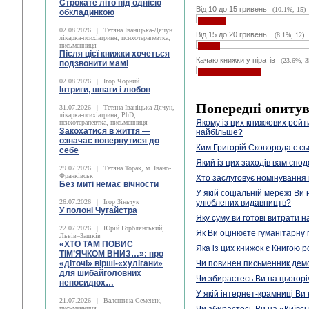
Строкате літо під однією
Від 10 до 15 гривень
(10.1%, 15)
обкладинкою
02.08.2026
|
Тетяна Іваніцька-Дячун
Від 15 до 20 гривень
(8.1%, 12)
лікарка-психіатриня, психотерапевтка,
письменниця
Після цієї книжки хочеться
Качаю книжки у піратів
(23.6%, 3
подзвонити мамі
02.08.2026
|
Ігор Чорний
Інтриги, шпаги і любов
Попередні опиту
31.07.2026
|
Тетяна Іваніцька-Дячун,
лікарка-психіатриня, PhD,
Якому із цих книжкових рейти
психотерапевтка, письменниця
Закохатися в життя —
найбільше?
означає повернутися до
Ким Григорій Сковорода є сь
себе
Який із цих заходів вам спо
29.07.2026
|
Тетяна Торак, м. Івано-
Франківськ
Хто заслуговує номінування
Без миті немає вічности
У якій соціальній мережі Ви
26.07.2026
|
Ігор Зіньчук
улюблених видавництв?
У полоні Чугайстра
Яку суму ви готові витрати 
22.07.2026
|
Юрій Горблянський,
Як Ви оцінюєте гуманітарну
Львів–Зашків
«ХТО ТАМ ПОВИС
Яка із цих книжок є Книгою р
ТІМ’ЯЧКОМ ВНИЗ…»: про
«діточі» вірші-«хулігани»
Чи повинен письменник демо
для шибайголовних
Чи збираєтесь Ви на цьогорі
непосидюх…
У якій інтернет-крамниці Ви
21.07.2026
|
Валентина Семеняк,
письменниця