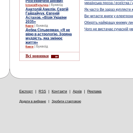
Розсекречені архіви»
українська проза / есеїстка /
| Буквоїд
Історія/Культура
Анатолій Амелін, Сергій
Як часто Ви зараз купляєте 
Гайдайчук, Євгеній
Ви читаєте книги у електрон
Астахов. «Візія України
2035»
Оберіть найкращу книжку л
| Буквоїд
Книги
Чого не вистачає сучасній ук
Дебра Сільверман. «Я не
вірю в астрологію. Зоряна
мудрість, яка змінює
життя»
| Буквоїд
Книги
Всі новинки
Експорт
|
RSS
|
Контакти
|
Архів
|
Реклама
Додати в вибране
|
Зробити стартовою