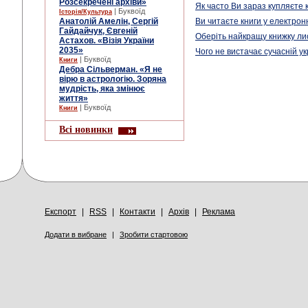
Розсекречені архіви»
Як часто Ви зараз купляєте 
| Буквоїд
Історія/Культура
Анатолій Амелін, Сергій
Ви читаєте книги у електрон
Гайдайчук, Євгеній
Оберіть найкращу книжку л
Астахов. «Візія України
2035»
Чого не вистачає сучасній ук
| Буквоїд
Книги
Дебра Сільверман. «Я не
вірю в астрологію. Зоряна
мудрість, яка змінює
життя»
| Буквоїд
Книги
Всі новинки
Експорт
|
RSS
|
Контакти
|
Архів
|
Реклама
Додати в вибране
|
Зробити стартовою