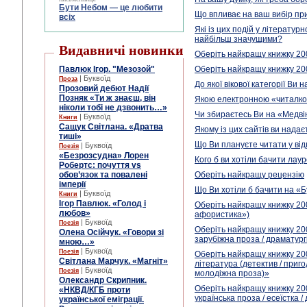
Бути Небом ― це любити
Що впливає на ваш вибір при
всіх
Які із цих подій у літератур
найбільш значущими?
Видавничі новинки
Оберіть найкращу книжку 200
Павлюк Ігор. "Мезозой"
Оберіть найкращу книжку 200
| Буквоїд
Проза
До якої вікової категорії Ви
Прозовий дебют Надії
Позняк «Ти ж знаєш, він
Якою електронною «читалко
ніколи тобі не дзвонить…»
Чи збираєтесь Ви на «Медві
| Буквоїд
Книги
Сащук Світлана. «Дратва
Якому із цих сайтів ви нада
тиші»
Що Ви плануєте читати у від
| Буквоїд
Поезія
«Безрозсудна» Лорен
Кого б ви хотіли бачити лау
Робертс: почуття vs
обов’язок та повалені
Оберіть найкращу рецензію
імперії
Що Ви хотіли б бачити на «Б
| Буквоїд
Книги
Ігор Павлюк. «Голод і
Оберіть найкращу книжку 200
любов»
афористика»)
| Буквоїд
Поезія
Оберіть найкращу книжку 20
Олена Осійчук. «Говори зі
зарубіжна проза / драматург
мною…»
| Буквоїд
Поезія
Оберіть найкращу книжку 20
Світлана Марчук. «Магніт»
література (детектив / приг
| Буквоїд
Поезія
молодіжна проза)»
Олександр Скрипник.
Оберіть найкращу книжку 20
«НКВД/КГБ проти
українська проза / есеїстка /
української еміграції.