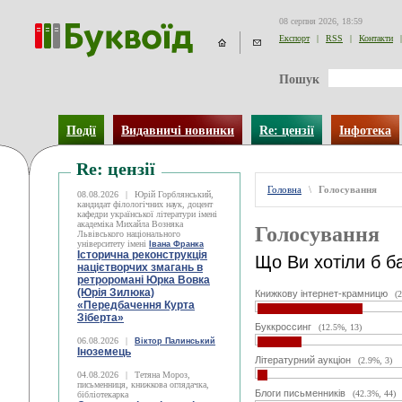
08 серпня 2026, 18:59
Експорт
|
RSS
|
Контакти
|
Пошук
Події
Видавничі новинки
Re: цензії
Інфотека
Re: цензії
Головна
\
Голосування
08.08.2026
|
Юрій Горблянський,
кандидат філологічних наук, доцент
кафедри української літератури імені
академіка Михайла Возняка
Голосування
Львівського національного
університету імені
Івана Франка
Історична реконструкція
Що Ви хотіли б б
націєтворчих змагань в
ретроромані Юрка Вовка
(Юрія Зилюка)
Книжкову інтернет-крамницю
(
«Передбачення Курта
Зіберта»
Буккроссинг
(12.5%, 13)
06.08.2026
|
Віктор Палинський
Іноземець
Літературний аукціон
(2.9%, 3)
04.08.2026
|
Тетяна Мороз,
письменниця, книжкова оглядачка,
Блоги письменників
(42.3%, 44)
бібліотекарка