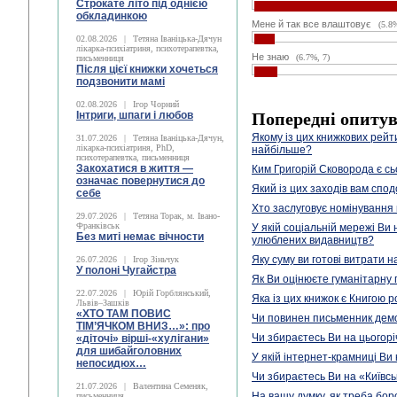
Строкате літо під однією
обкладинкою
Мене й так все влаштовує
(5.8
02.08.2026
|
Тетяна Іваніцька-Дячун
лікарка-психіатриня, психотерапевтка,
Не знаю
(6.7%, 7)
письменниця
Після цієї книжки хочеться
подзвонити мамі
02.08.2026
|
Ігор Чорний
Інтриги, шпаги і любов
Попередні опиту
Якому із цих книжкових рейти
31.07.2026
|
Тетяна Іваніцька-Дячун,
лікарка-психіатриня, PhD,
найбільше?
психотерапевтка, письменниця
Закохатися в життя —
Ким Григорій Сковорода є сь
означає повернутися до
Який із цих заходів вам спо
себе
Хто заслуговує номінування
29.07.2026
|
Тетяна Торак, м. Івано-
Франківськ
У якій соціальній мережі Ви
Без миті немає вічности
улюблених видавництв?
Яку суму ви готові витрати 
26.07.2026
|
Ігор Зіньчук
У полоні Чугайстра
Як Ви оцінюєте гуманітарну
22.07.2026
|
Юрій Горблянський,
Яка із цих книжок є Книгою р
Львів–Зашків
«ХТО ТАМ ПОВИС
Чи повинен письменник демо
ТІМ’ЯЧКОМ ВНИЗ…»: про
Чи збираєтесь Ви на цьогорі
«діточі» вірші-«хулігани»
для шибайголовних
У якій інтернет-крамниці Ви
непосидюх…
Чи збираєтесь Ви на «Київсь
21.07.2026
|
Валентина Семеняк,
На вашу думку, як треба бор
письменниця