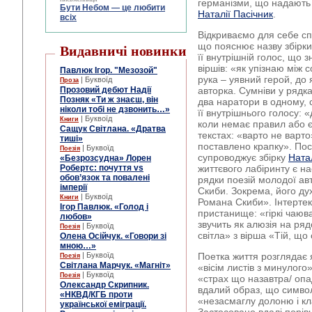
германізми, що надають
Бути Небом ― це любити
Наталії Пасічник
.
всіх
Відкриваємо для себе с
що пояснює назву збірки
Видавничі новинки
її внутрішній голос, що 
віршів: «як упізнаю між 
Павлюк Ігор. "Мезозой"
рука – уявний герой, до 
| Буквоїд
Проза
Прозовий дебют Надії
авторка. Сумніви у рядка
Позняк «Ти ж знаєш, він
два наратори в одному, 
ніколи тобі не дзвонить…»
її внутрішнього голосу: «
| Буквоїд
Книги
коли немає правил або є
Сащук Світлана. «Дратва
текстах: «варто не варто
тиші»
поставлено крапку». Пос
| Буквоїд
Поезія
супроводжує збірку
Натал
«Безрозсудна» Лорен
Робертс: почуття vs
життєвого лабіринту є н
обов’язок та повалені
рядки поезій молодої ав
імперії
Скиби. Зокрема, його д
| Буквоїд
Книги
Романа Скиби». Інтертек
Ігор Павлюк. «Голод і
пристанище: «гіркі чаюва
любов»
звучить як алюзія на ряд
| Буквоїд
Поезія
світла» з вірша «Тій, що
Олена Осійчук. «Говори зі
мною…»
| Буквоїд
Поетка життя розглядає 
Поезія
Світлана Марчук. «Магніт»
«вісім листів з минулого
| Буквоїд
Поезія
«страх що назавтра/ опа
Олександр Скрипник.
вдалий образ, що символ
«НКВД/КГБ проти
«незасмаглу долоню і кл
української еміграції.