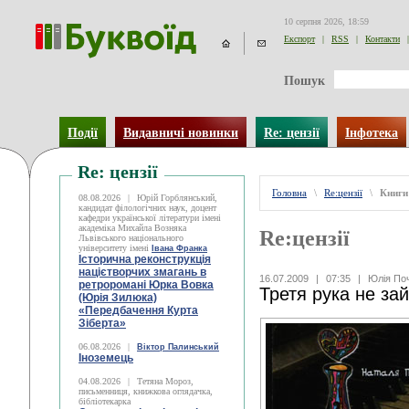
10 серпня 2026, 18:59
Експорт
|
RSS
|
Контакти
|
Пошук
Події
Видавничі новинки
Re: цензії
Інфотека
Re: цензії
Головна
\
Re:цензії
\
Книги
08.08.2026
|
Юрій Горблянський,
кандидат філологічних наук, доцент
кафедри української літератури імені
академіка Михайла Возняка
Re:цензії
Львівського національного
університету імені
Івана Франка
Історична реконструкція
націєтворчих змагань в
16.07.2009
|
07:35
|
Юлія Поч
ретроромані Юрка Вовка
Третя рука не зай
(Юрія Зилюка)
«Передбачення Курта
Зіберта»
06.08.2026
|
Віктор Палинський
Іноземець
04.08.2026
|
Тетяна Мороз,
письменниця, книжкова оглядачка,
бібліотекарка