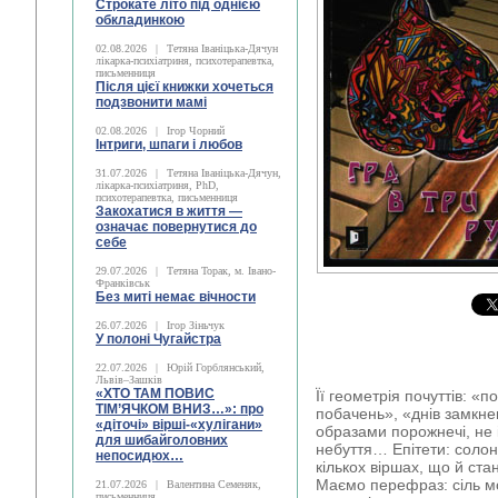
Строкате літо під однією
обкладинкою
02.08.2026
|
Тетяна Іваніцька-Дячун
лікарка-психіатриня, психотерапевтка,
письменниця
Після цієї книжки хочеться
подзвонити мамі
02.08.2026
|
Ігор Чорний
Інтриги, шпаги і любов
31.07.2026
|
Тетяна Іваніцька-Дячун,
лікарка-психіатриня, PhD,
психотерапевтка, письменниця
Закохатися в життя —
означає повернутися до
себе
29.07.2026
|
Тетяна Торак, м. Івано-
Франківськ
Без миті немає вічности
26.07.2026
|
Ігор Зіньчук
У полоні Чугайстра
22.07.2026
|
Юрій Горблянський,
Львів–Зашків
«ХТО ТАМ ПОВИС
Її геометрія почуттів: «
ТІМ’ЯЧКОМ ВНИЗ…»: про
побачень», «днів замкнен
«діточі» вірші-«хулігани»
образами порожнечі, не і
для шибайголовних
небуття… Епітети: солон
непосидюх…
кількох віршах, що й ст
Маємо перефраз: сіль м
21.07.2026
|
Валентина Семеняк,
письменниця