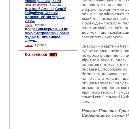
Застосовано вдалі порівн
Розсекречені архіви»
неначе каміння солоні», 
| Буквоїд
Історія/Культура
Анатолій Амелін, Сергій
зябра». Прохання «не ро
Гайдайчук, Євгеній
обіймів» розвінчується «
Астахов. «Візія України
«майже зникомі слова» і 
2035»
Подекуди «прожилки паль
| Буквоїд
Книги
солі» як відблиск «п’яної
Дебра Сільверман. «Я не
доріжок», що «комбінаці
вірю в астрологію. Зоряна
затерплих» виграють.
мудрість, яка змінює
життя»
| Буквоїд
Книги
Знаходимо картини безп
губах/ вириває лезо з тво
Всі новинки
помремо в один день і ц
ліризмом звучить рядок:
належиш нікому», коли т
писані на спорожнілому п
божевіллі, що «кисле на
папір літота кохання, що
обіцяв написати/ салют».
розмов телефонних іржа
ліричного героя. І чомус
самоті своєї самості і «з
кола».
Наталя Пасічник. Гра в 
Видавництво Сергія Па