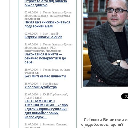
Строкате літо під однією
обкладинкою
02.08.2026
|
Тетяна Іваніцька-Дячун
лікарка-психіатриня, психотерапевтка,
письменниця
Після цієї книжки хочеться
подзвонити мамі
02.08.2026
|
Ігор Чорний
Інтриги, шпаги і любов
31.07.2026
|
Тетяна Іваніцька-Дячун,
лікарка-психіатриня, PhD,
психотерапевтка, письменниця
Закохатися в життя —
означає повернутися до
себе
29.07.2026
|
Тетяна Торак, м. Івано-
Франківськ
Без миті немає вічности
26.07.2026
|
Ігор Зіньчук
У полоні Чугайстра
22.07.2026
|
Юрій Горблянський,
Львів–Зашків
«ХТО ТАМ ПОВИС
ТІМ’ЯЧКОМ ВНИЗ…»: про
«діточі» вірші-«хулігани»
для шибайголовних
непосидюх…
-
Які книги Ви читали 
сподобалось, що ні?
21.07.2026
|
Валентина Семеняк,
письменниця