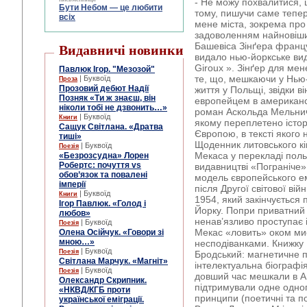
- Не можу похвалитися, 
Бути Небом ― це любити
тому, пишучи саме тепер
всіх
мене міста, зокрема про
задоволенням найновіший
Башевіса Зінґера францу
Видавничі новинки
видало нью-йоркське вид
Giroux ». Зінґер для мен
Павлюк Ігор. "Мезозой"
те, що, мешкаючи у Нью-
| Буквоїд
Проза
Прозовий дебют Надії
життя у Польщі, звідки в
Позняк «Ти ж знаєш, він
европейцем в американсь
ніколи тобі не дзвонить…»
роман Аскольда Мельнич
| Буквоїд
Книги
якому переплетено істор
Сащук Світлана. «Дратва
Європою, в тексті якого 
тиші»
Щоденник литовського к
| Буквоїд
Поезія
Мекаса у перекладі пол
«Безрозсудна» Лорен
Робертс: почуття vs
видавництві «Пограніче»
обов’язок та повалені
модель європейського е
імперії
після Другої світової ві
| Буквоїд
Книги
1954, який закінчується
Ігор Павлюк. «Голод і
Йорку. Попри приватний 
любов»
ненав’язливо проступає і
| Буквоїд
Поезія
Мекас «ловить» оком мис
Олена Осійчук. «Говори зі
мною…»
несподіванками. Книжку 
| Буквоїд
Поезія
Бродський: магнетичне 
Світлана Марчук. «Магніт»
інтелектуальна біографія
| Буквоїд
Поезія
довший час мешкали в Ам
Олександр Скрипник.
підтримували одне одног
«НКВД/КГБ проти
принципи (поетичні та п
української еміграції.