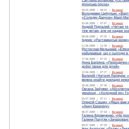
Світлана Вольнова: «Останн
японська проза»
30.05.2009
|
08:25
|
Re:цензії
Володимир Цибулько: «Варт
«Солодку Дарусю» Марії Ма
03.06.2009
|
07:07
|
Re:цензії
Андрій Підпалий: «Читаю те
теж читаю, але не надаю зн
08.06.2009
|
07:35
|
Re:цензії
Іздрик: «Растаманські казки»
11.06.2009
|
12:30
|
Re:цензії
Ростислав Мельників: «Ефіопі
найцікавіше, що є сьогодні в 
17.06.2009
|
07:32
|
Re:цензії
Анна Багряна: «Періодично 
добрі твори для дітей»
22.06.2009
|
07:27
|
Re:цензії
Валерій і Наталя Лапікури:
можна знайти докладні реком
30.06.2009
|
07:30
|
Re:цензії
Оксана Забужко: «Абсолютний
українця - «Холодний яр» Го
03.07.2009
|
07:11
|
Re:цензії
Олексій Сашин: «Якщо вам з
«Анну Кареніну»
06.07.2009
|
07:44
|
Re:цензії
Галина Вдовиченко: «Не проп
Галини Пагутяк «Зачаровані
09.07.2009
|
07:29
|
Re:цензії
Іван Андрусяк: «Раджу «Дек