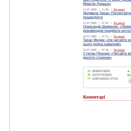
Миколи Лукаша»
13.07.2009
|
11:38
|
Re:цензії
Людмила Таран: Прочитайте
пошкодуєте
15.07.2009
|
07:41
|
Re:цензії
Олександр Шевченко: «Люби
рекомендую придбати антол
20.07.2009
|
07:31
|
Re:цензії
Тарас Федюк: «Не читайте рос
цього добра навалом!»
23.07.2009
|
07:44
|
Re:цензії
Степан Процюк: «Читайте вс
десяти сторінок»
коментувати
роздрукувати
повідомити друга
Коментарі