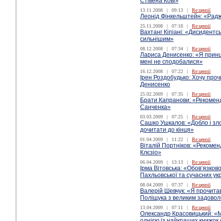
Стівена Кові»
13.11.2008
|
09:13
|
Re:цензії
Леонід Фінкельштейн: «Раджу
25.11.2008
|
07:18
|
Re:цензії
Вахтанг Кіпіані: «Дисидентс
сильнішим»
08.12.2008
|
07:34
|
Re:цензії
Лариса Денисенко: «Я принц
мені не сподобалися»
16.12.2008
|
07:22
|
Re:цензії
Ірен Роздобудько: Хочу пр
Денисенко
25.02.2009
|
07:35
|
Re:цензії
Брати Капранови: «Рекомен
Санченка»
03.03.2009
|
07:25
|
Re:цензії
Сашко Ушкалов: «Добло і зло»
дочитати до кінця»
01.04.2009
|
11:22
|
Re:цензії
Віталій Портніков: «Рекоме
Клєзіо»
06.04.2009
|
13:13
|
Re:цензії
Ірма Вітовська: «Обов’язков
Пахльовської та сучасних ук
08.04.2009
|
07:37
|
Re:цензії
Валерій Шевчук: «Я прочита
Поліщука з великим задово
13.04.2009
|
07:11
|
Re:цензії
Олександр Красовицький: «
однією із найкращих книжок 