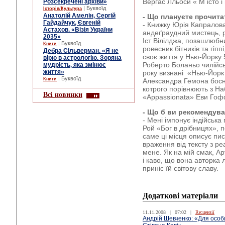
Вергас Лльоси « М істо і 
Розсекречені архіви»
| Буквоїд
Історія/Культура
Анатолій Амелін, Сергій
- Що плануєте прочита
Гайдайчук, Євгеній
- Книжку Юрія Капралов
Астахов. «Візія України
андеґраудний мистець, р
2035»
Іст Вілілджа, позашлюбн
| Буквоїд
Книги
ровесник бітників та гіпп
Дебра Сільверман. «Я не
своє життя у Нью-Йорку 
вірю в астрологію. Зоряна
Роберто Боланьо чилійсь
мудрість, яка змінює
життя»
року визнані «Нью-Йор
| Буквоїд
Книги
Александра Гемона босні
котрого порівнюють з Н
Всі новинки
«Appassionata» Еви Гофф
- Що б ви рекомендув
- Мені імпонує індійська
Рой «Бог в дрібницях», 
саме ці місця описує пи
враження від тексту з р
мене. Як на мій смак, Ар
і каво, що вона авторка
приніс їй світову славу.
Додаткові матеріали
11.11.2008
|
07:02
|
Re:цензії
Андрій Шевченко: «Для особ