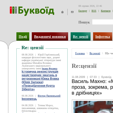
08 серпня 2026, 22:46
Експорт
|
RSS
|
Контакти
|
Пошук
Події
Видавничі новинки
Re: цензії
Інфотека
Re: цензії
Головна
\
Re:цензії
\
Що чи
08.08.2026
|
Юрій Горблянський,
кандидат філологічних наук, доцент
кафедри української літератури імені
академіка Михайла Возняка
Re:цензії
Львівського національного
університету імені
Івана Франка
Історична реконструкція
націєтворчих змагань в
11.08.2009
|
07:33
|
Буквоїд
ретроромані Юрка Вовка
Василь Махно: «М
(Юрія Зилюка)
«Передбачення Курта
проза, зокрема, 
Зіберта»
в дрібницях»
06.08.2026
|
Віктор Палинський
Іноземець
04.08.2026
|
Тетяна Мороз,
письменниця, книжкова оглядачка,
бібліотекарка