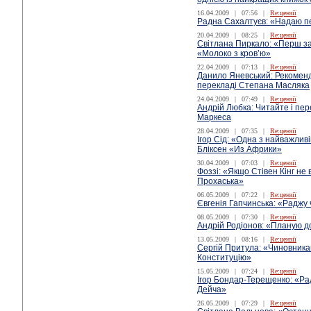
16.04.2009
|
07:56
|
Re:цензії
Радна Сахалтуєв: «Надаю пе
20.04.2009
|
08:25
|
Re:цензії
Світлана Пиркало: «Перш з
«Молоко з кров’ю»
22.04.2009
|
07:13
|
Re:цензії
Данило Яневський: Рекомен
перекладі Степана Масляка
24.04.2009
|
07:49
|
Re:цензії
Андрій Любка: Читайте і пер
Маркеса
28.04.2009
|
07:35
|
Re:цензії
Ігор Сід: «Одна з найважлив
Бліксен «Из Африки»
30.04.2009
|
07:03
|
Re:цензії
Фоззі: «Якщо Стівен Кінг не
Прохаська»
06.05.2009
|
07:22
|
Re:цензії
Євгенія Гапчинська: «Раджу 
08.05.2009
|
07:30
|
Re:цензії
Андрій Родіонов: «Планую д
13.05.2009
|
08:16
|
Re:цензії
Сергій Притула: «Чиновника
Конституцію»
15.05.2009
|
07:24
|
Re:цензії
Ігор Бондар-Терещенко: «Ра
Дейча»
26.05.2009
|
07:29
|
Re:цензії