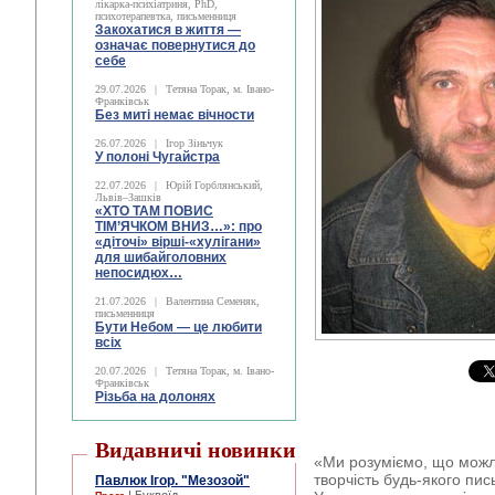
лікарка-психіатриня, PhD,
психотерапевтка, письменниця
Закохатися в життя —
означає повернутися до
себе
29.07.2026
|
Тетяна Торак, м. Івано-
Франківськ
Без миті немає вічности
26.07.2026
|
Ігор Зіньчук
У полоні Чугайстра
22.07.2026
|
Юрій Горблянський,
Львів–Зашків
«ХТО ТАМ ПОВИС
ТІМ’ЯЧКОМ ВНИЗ…»: про
«діточі» вірші-«хулігани»
для шибайголовних
непосидюх…
21.07.2026
|
Валентина Семеняк,
письменниця
Бути Небом ― це любити
всіх
20.07.2026
|
Тетяна Торак, м. Івано-
Франківськ
Різьба на долонях
Видавничі новинки
«Ми розуміємо, що можл
творчість будь-якого пис
Павлюк Ігор. "Мезозой"