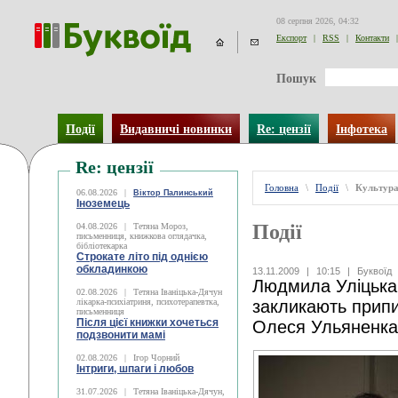
08 серпня 2026, 04:32
Експорт
|
RSS
|
Контакти
|
Пошук
Події
Видавничі новинки
Re: цензії
Інфотека
Re: цензії
Головна
\
Події
\
Культур
06.08.2026
|
Віктор Палинський
Іноземець
Події
04.08.2026
|
Тетяна Мороз,
письменниця, книжкова оглядачка,
бібліотекарка
Строкате літо під однією
обкладинкою
13.11.2009
|
10:15
|
Буквоїд
Людмила Уліцька 
02.08.2026
|
Тетяна Іваніцька-Дячун
лікарка-психіатриня, психотерапевтка,
закликають прип
письменниця
Після цієї книжки хочеться
Олеся Ульяненка
подзвонити мамі
02.08.2026
|
Ігор Чорний
Інтриги, шпаги і любов
31.07.2026
|
Тетяна Іваніцька-Дячун,