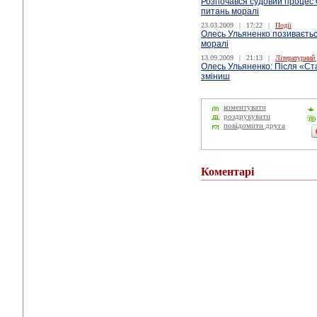
Розпочався судовий процес 
питань моралі
23.03.2009
|
17:22
|
Події
Олесь Ульяненко позивається
моралі
13.09.2009
|
21:13
|
Літературний
Олесь Ульяненко: Після «Ста
зміниш
коментувати
роздрукувати
повідомити друга
Коментарі