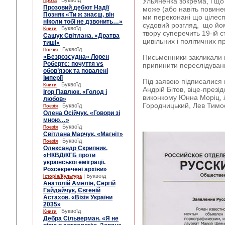
| Буквоїд
Ульяненка зокрема, і що 
Проза
Прозовий дебют Надії
може (або навіть повине
Позняк «Ти ж знаєш, він
ми переконані що цілес
ніколи тобі не дзвонить…»
судовий розгляд, що йо
| Буквоїд
Книги
твору суперечить 19-ій с
Сащук Світлана. «Дратва
цивільних і політичних п
тиші»
| Буквоїд
Поезія
«Безрозсудна» Лорен
Письменники закликали 
Робертс: почуття vs
припинити переслідува
обов’язок та повалені
імперії
Під заявою підписалися 
| Буквоїд
Книги
Андрій Бітов, віце-презі
Ігор Павлюк. «Голод і
виконкому Юнна Моріц, 
любов»
Городницький, Лев Тимо
| Буквоїд
Поезія
Олена Осійчук. «Говори зі
мною…»
| Буквоїд
Поезія
Світлана Марчук. «Магніт»
| Буквоїд
Поезія
Олександр Скрипник.
«НКВД/КГБ проти
української еміграції.
Розсекречені архіви»
| Буквоїд
Історія/Культура
Анатолій Амелін, Сергій
Гайдайчук, Євгеній
Астахов. «Візія України
2035»
| Буквоїд
Книги
Дебра Сільверман. «Я не