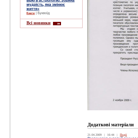
вірю в астрологію. Зоряна
мудрість, яка змінює
життя»
| Буквоїд
Книги
Всі новинки
Додаткові матеріали
21.04.2009
|
16:44
|
Події