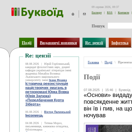
09 серпня 2026, 09:37
Експорт
|
RSS
|
Контакти
|
Пошук
Події
Видавничі новинки
Re: цензії
Інфотека
Re: цензії
Головна
\
Події
\
Презентац
08.08.2026
|
Юрій Горблянський,
кандидат філологічних наук, доцент
кафедри української літератури імені
академіка Михайла Возняка
Події
Львівського національного
університету імені
Івана Франка
Історична реконструкція
націєтворчих змагань в
07.08.2025
|
15:46
|
Буквоїд
ретроромані Юрка Вовка
«Основи» видаду
(Юрія Зилюка)
«Передбачення Курта
повсякденне жит
Зіберта»
він їв і пив, на щ
06.08.2026
|
Віктор Палинський
ночував
Іноземець
04.08.2026
|
Тетяна Мороз,
письменниця, книжкова оглядачка,
бібліотекарка