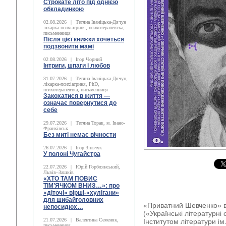
Строкате літо під однією
обкладинкою
02.08.2026
|
Тетяна Іваніцька-Дячун
лікарка-психіатриня, психотерапевтка,
письменниця
Після цієї книжки хочеться
подзвонити мамі
02.08.2026
|
Ігор Чорний
Інтриги, шпаги і любов
31.07.2026
|
Тетяна Іваніцька-Дячун,
лікарка-психіатриня, PhD,
психотерапевтка, письменниця
Закохатися в життя —
означає повернутися до
себе
29.07.2026
|
Тетяна Торак, м. Івано-
Франківськ
Без миті немає вічности
26.07.2026
|
Ігор Зіньчук
У полоні Чугайстра
22.07.2026
|
Юрій Горблянський,
Львів–Зашків
«ХТО ТАМ ПОВИС
ТІМ’ЯЧКОМ ВНИЗ…»: про
«діточі» вірші-«хулігани»
для шибайголовних
«Приватний Шевченко» в
непосидюх…
(«Українські літературні с
21.07.2026
|
Валентина Семеняк,
Інститутом літератури ім
письменниця