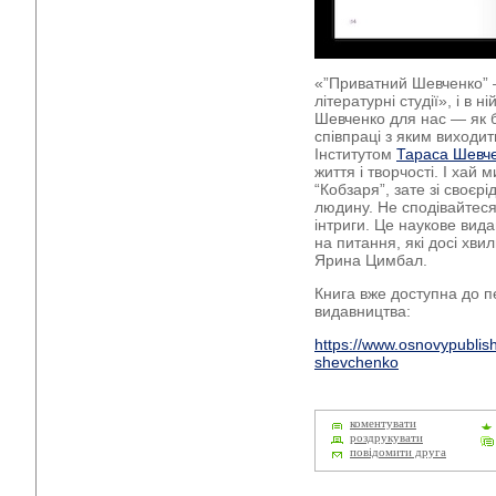
«”Приватний Шевченко” —
літературні студії», і в 
Шевченко для нас — як ба
співпраці з яким виходит
Інститутом
Тараса Шевч
життя і творчості. І хай
“Кобзаря”, зате зі своєр
людину. Не сподівайтеся 
інтриги. Це наукове виданн
на питання, які досі хви
Ярина Цимбал.
Книга вже доступна до п
видавництва:
https://www.osnovypublis
shevchenko
коментувати
роздрукувати
повідомити друга