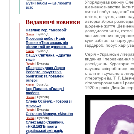
Упорядкував книжку Олек
Бути Небом ― це любити
шевченкознавства Інстит
всіх
життя і побут видатної л
пліток, ні чуток, лише н
Видавничі новинки
авторки збірки розповіда
щоденне життя Шевченка
Павлюк Ігор. "Мезозой"
доводилося жити, готелі 
| Буквоїд
Проза
час численних подорожей,
Прозовий дебют Надії
куди забігав на чарку дж
Позняк «Ти ж знаєш, він
гардероб, побут, харчуван
ніколи тобі не дзвонить…»
| Буквоїд
Книги
Серія «Українські літера
Сащук Світлана. «Дратва
видання і перевидання з
тиші»
досліджень. Кураторка 
| Буквоїд
Поезія
«Безрозсудна» Лорен
наукова співробітниця ві
Робертс: почуття vs
століття і сучасного літе
обов’язок та повалені
літератури ім. Т. Г. Шев
імперії
літературознавиця і ред
| Буквоїд
Книги
1920-х років. Дизайн сер
Ігор Павлюк. «Голод і
любов»
| Буквоїд
Поезія
Олена Осійчук. «Говори зі
мною…»
| Буквоїд
Поезія
Світлана Марчук. «Магніт»
| Буквоїд
Поезія
Олександр Скрипник.
«НКВД/КГБ проти
української еміграції.