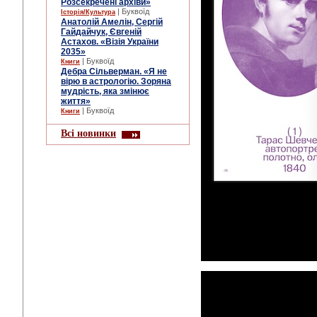
Розсекречені архіви»
| Буквоїд
Історія/Культура
Анатолій Амелін, Сергій
Гайдайчук, Євгеній
Астахов. «Візія України
2035»
| Буквоїд
Книги
Дебра Сільверман. «Я не
вірю в астрологію. Зоряна
мудрість, яка змінює
життя»
| Буквоїд
Книги
Всі новинки