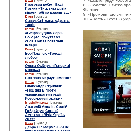
7. «Шовкопряд» Роберта
| Буквоїд
Проза
Прозовий дебют Надії
8. «Людство. Стисло про
Позняк «Ти ж знаєш, він
Філліпса
ніколи тобі не дзвонить…»
9. «Промови, що змінили
| Буквоїд
Книги
10. «Вогонь і кров» Джор
Сащук Світлана. «Дратва
тиші»
| Буквоїд
Поезія
«Безрозсудна» Лорен
Робертс: почуття vs
обов’язок та повалені
імперії
| Буквоїд
Книги
Ігор Павлюк. «Голод і
любов»
| Буквоїд
Поезія
Олена Осійчук. «Говори зі
мною…»
| Буквоїд
Поезія
Світлана Марчук. «Магніт»
| Буквоїд
Поезія
Олександр Скрипник.
«НКВД/КГБ проти
української еміграції.
Розсекречені архіви»
| Буквоїд
Історія/Культура
Анатолій Амелін, Сергій
Гайдайчук, Євгеній
Астахов. «Візія України
2035»
| Буквоїд
Книги
Дебра Сільверман. «Я не