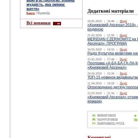
вірю в астрологію. Зоряна
мудрість, яка змінює
життя»
Додаткові матеріали
| Буквоїд
Книги
24.05.2019
|
16:40
|
Події
Всі новинки
«Книжковий Арсенал 2019» - 
родиною
21.05.2019
|
11:06
|
Події
MERIDIAN CZERNOWITZ на I
Арсенал». ПРОГРАМА
16.05.2019
|
14:10
|
Події
Радіо Культура мовитиме на
15.05.2019
|
17:48
|
Події
Програма «А-БА-БА-ГА-ЛА-М
«Книжковий Арсенал»
26.04.2019
|
15:20
|
Події
ТОП-15 новинок видавництва
11.04.2019
|
14:58
|
Події
Оприлюднено дитячу програ
12.03.2019
|
21:56
|
Події
«Книжковий Арсенал» отрим
ярмарку
коментувати
роздрукувати
повідомити друга
Коментарі