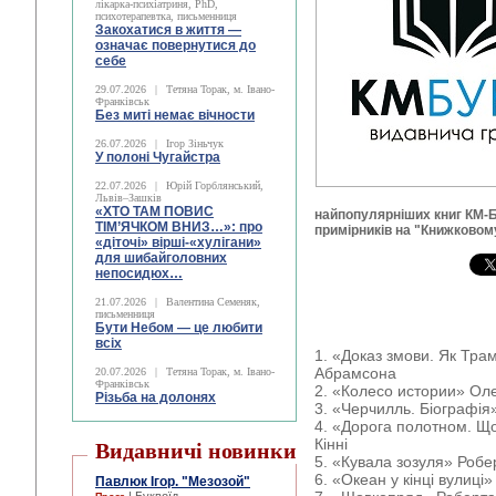
лікарка-психіатриня, PhD,
психотерапевтка, письменниця
Закохатися в життя —
означає повернутися до
себе
29.07.2026
|
Тетяна Торак, м. Івано-
Франківськ
Без миті немає вічности
26.07.2026
|
Ігор Зіньчук
У полоні Чугайстра
22.07.2026
|
Юрій Горблянський,
Львів–Зашків
«ХТО ТАМ ПОВИС
найпопулярніших книг КМ-Б
ТІМ’ЯЧКОМ ВНИЗ…»: про
примірників на "Книжковом
«діточі» вірші-«хулігани»
для шибайголовних
непосидюх…
21.07.2026
|
Валентина Семеняк,
письменниця
Бути Небом ― це любити
всіх
1. «Доказ змови. Як Тра
Абрамсона
20.07.2026
|
Тетяна Торак, м. Івано-
Франківськ
2. «Колесо истории» Ол
Різьба на долонях
3. «Черчилль. Біографія
4. «Дорога полотном. Щ
Кінні
Видавничі новинки
5. «Кувала зозуля» Роб
6. «Океан у кінці вулиці
Павлюк Ігор. "Мезозой"