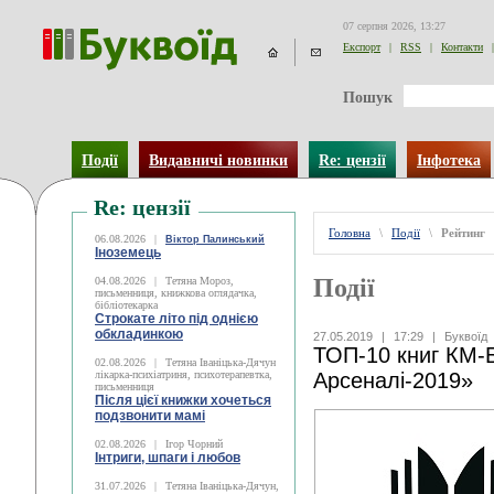
07 серпня 2026, 13:27
Експорт
|
RSS
|
Контакти
|
Пошук
Події
Видавничі новинки
Re: цензії
Інфотека
Re: цензії
Головна
\
Події
\
Рейтинг
06.08.2026
|
Віктор Палинський
Іноземець
Події
04.08.2026
|
Тетяна Мороз,
письменниця, книжкова оглядачка,
бібліотекарка
Строкате літо під однією
обкладинкою
27.05.2019
|
17:29
|
Буквоїд
ТОП-10 книг КМ-
02.08.2026
|
Тетяна Іваніцька-Дячун
лікарка-психіатриня, психотерапевтка,
Арсеналі-2019»
письменниця
Після цієї книжки хочеться
подзвонити мамі
02.08.2026
|
Ігор Чорний
Інтриги, шпаги і любов
31.07.2026
|
Тетяна Іваніцька-Дячун,