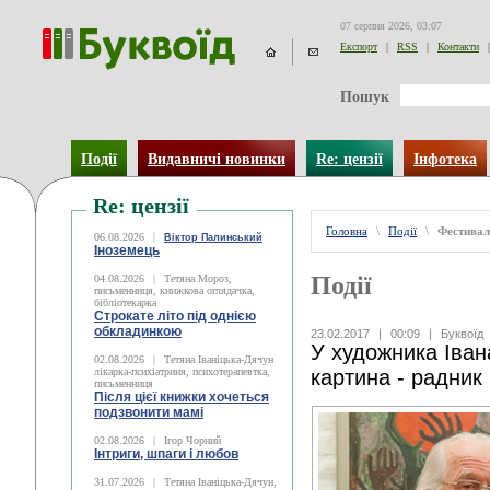
07 серпня 2026, 03:07
Експорт
|
RSS
|
Контакти
|
Пошук
Події
Видавничі новинки
Re: цензії
Інфотека
Re: цензії
Головна
\
Події
\
Фестивал
06.08.2026
|
Віктор Палинський
Іноземець
Події
04.08.2026
|
Тетяна Мороз,
письменниця, книжкова оглядачка,
бібліотекарка
Строкате літо під однією
обкладинкою
23.02.2017
|
00:09
|
Буквоїд
У художника Іван
02.08.2026
|
Тетяна Іваніцька-Дячун
лікарка-психіатриня, психотерапевтка,
картина - радни
письменниця
Після цієї книжки хочеться
подзвонити мамі
02.08.2026
|
Ігор Чорний
Інтриги, шпаги і любов
31.07.2026
|
Тетяна Іваніцька-Дячун,