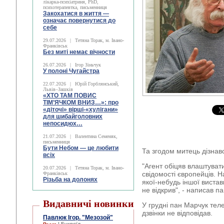
лікарка-психіатриня, PhD,
психотерапевтка, письменниця
Закохатися в життя —
означає повернутися до
себе
29.07.2026
|
Тетяна Торак, м. Івано-
Франківськ
Без миті немає вічности
26.07.2026
|
Ігор Зіньчук
У полоні Чугайстра
22.07.2026
|
Юрій Горблянський,
Львів–Зашків
«ХТО ТАМ ПОВИС
ТІМ’ЯЧКОМ ВНИЗ…»: про
«діточі» вірші-«хулігани»
для шибайголовних
непосидюх…
21.07.2026
|
Валентина Семеняк,
письменниця
Бути Небом ― це любити
Та згодом митець дізнав
всіх
"Агент обіцяв влаштуват
20.07.2026
|
Тетяна Торак, м. Івано-
свідомості європейців. На
Франківськ
Різьба на долонях
якої-небудь іншої вистав
не відкрив", - написав п
Видавничі новинки
У грудні пан Марчук тел
дзвінки не відповідав.
Павлюк Ігор. "Мезозой"