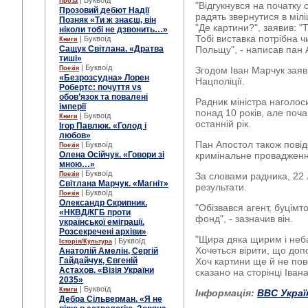
| Буквоїд
Проза
"Відгукнувся на початку 
Прозовий дебют Надії
радять звернутися в мілі
Позняк «Ти ж знаєш, він
"Де картини?", заявив: "Та
ніколи тобі не дзвонить…»
Тобі виставка потрібна ч
| Буквоїд
Книги
Сащук Світлана. «Дратва
Польщу", - написав пан 
тиші»
| Буквоїд
Поезія
Згодом Іван Марчук заяв
«Безрозсудна» Лорен
Нацполіції.
Робертс: почуття vs
обов’язок та повалені
Радник міністра наголос
імперії
понад 10 років, але поча
| Буквоїд
Книги
останній рік.
Ігор Павлюк. «Голод і
любов»
Пан Апостол також повід
| Буквоїд
Поезія
Олена Осійчук. «Говори зі
кримінальне провадженн
мною…»
| Буквоїд
Поезія
За словами радника, 22 
Світлана Марчук. «Магніт»
результати.
| Буквоїд
Поезія
Олександр Скрипник.
"Обізвався агент, буцім
«НКВД/КГБ проти
фонд", - зазначив він.
української еміграції.
Розсекречені архіви»
"Щира дяка щирим і не
| Буквоїд
Історія/Культура
Хочеться вірити, що доп
Анатолій Амелін, Сергій
Гайдайчук, Євгеній
Хоч картини ще й не пове
Астахов. «Візія України
сказано на сторінці Іван
2035»
| Буквоїд
Книги
Інформація:
ВВС Украї
Дебра Сільверман. «Я не