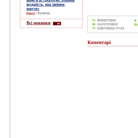
вірю в астрологію. Зоряна
мудрість, яка змінює
життя»
| Буквоїд
Книги
коментувати
Всі новинки
роздрукувати
повідомити друга
Коментарі