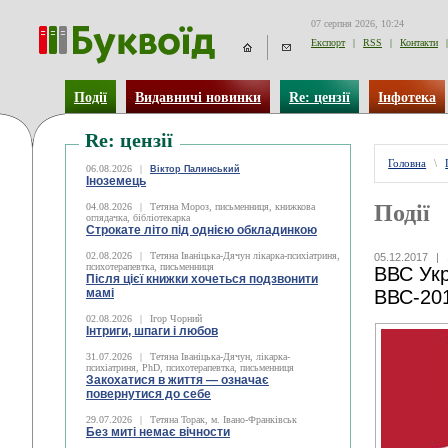
07 серпня 2026, 10:24
Експорт
|
RSS
|
Контакти
|
Події
Видавничі новинки
Re: цензії
Інфотека
Re: цензії
Головна
\
06.08.2026
|
Віктор Палинський
Іноземець
Події
04.08.2026
|
Тетяна Мороз, письменниця, книжкова
оглядачка, бібліотекарка
Строкате літо під однією обкладинкою
02.08.2026
|
Тетяна Іваніцька-Дячун лікарка-психіатриня,
05.12.2017
|
психотерапевтка, письменниця
ВВС Укр
Після цієї книжки хочеться подзвонити
мамі
ВВС-20
02.08.2026
|
Ігор Чорний
Інтриги, шпаги і любов
31.07.2026
|
Тетяна Іваніцька-Дячун, лікарка-
психіатриня, PhD, психотерапевтка, письменниця
Закохатися в життя — означає
повернутися до себе
29.07.2026
|
Тетяна Торак, м. Івано-Франківськ
Без миті немає вічности