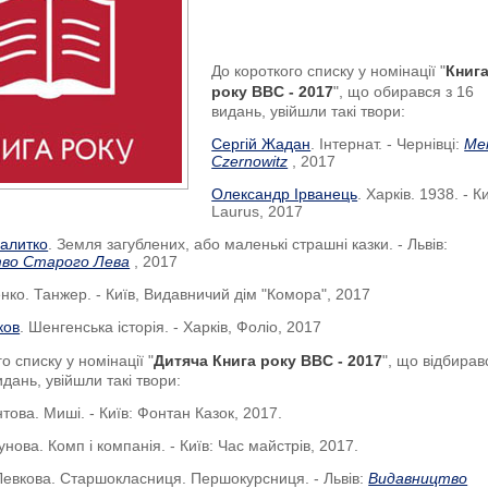
До короткого списку у номінації "
Книг
року BBC - 2017
", що обирався з 16
видань, увійшли такі твори:
Сергій Жадан
. Інтернат. - Чернівці:
Mer
Czernowitz
, 2017
Олександр Ірванець
. Харків. 1938. - Ки
Laurus, 2017
алитко
. Земля загублених, або маленькі страшні казки. - Львів:
во Старого Лева
, 2017
нко. Танжер. - Київ, Видавничий дім "Комора", 2017
ков
. Шенгенська історія. - Харків, Фоліо, 2017
о списку у номінації "
Дитяча Книга року BBC - 2017
", що відбирав
дань, увійшли такі твори:
това. Миші. - Київ: Фонтан Казок, 2017.
нова. Комп і компанія. - Київ: Час майстрів, 2017.
Левкова. Старшокласниця. Першокурсниця. - Львів:
Видавництво