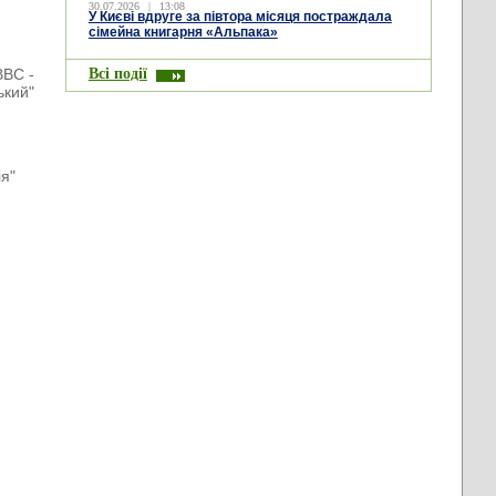
30.07.2026
|
13:08
У Києві вдруге за півтора місяця постраждала
сімейна книгарня «Альпака»
Всі події
BBC -
ький"
ія"