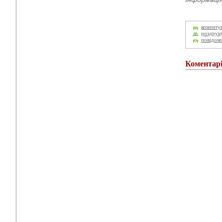
коменту
роздрук
повідом
Коментар