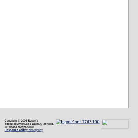
Copyright © 2008 Буквоїд
Твори друкуються з дозволу авторів.
Усі права застережені.
Розробка сайту:
NetAgency
.