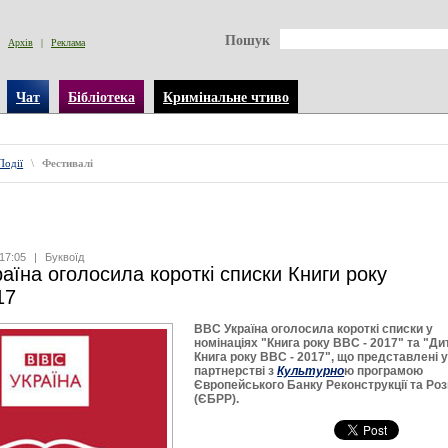
Пошук
Архів
|
Реклама
Чат
Бібліотека
Кримінальне чтиво
Події
\
Фестивалі
17:05
|
Буквоїд
аїна оголосила короткі списки Книги року
17
BBC Україна оголосила короткі списки у
номінаціях "Книга року BBC - 2017" та "Ди
Книга року BBC - 2017", що представлені 
партнерстві з
Культурно
ю програмою
Європейського Банку Реконструкції та Ро
(ЄБРР).