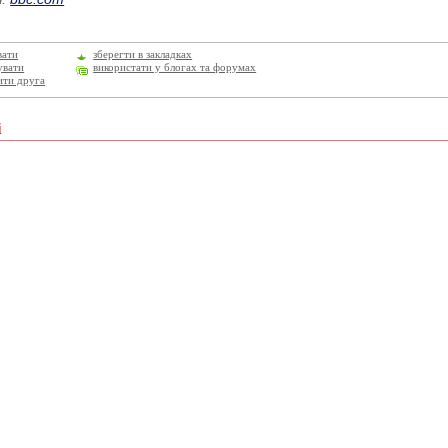
вати
зберегти в закладках
увати
використати у блогах та форумах
ити друга
і