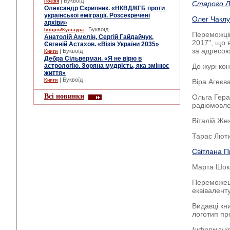
| Буквоїд
Поезія
Старого Л
Олександр Скрипник. «НКВД/КГБ проти
української еміграції. Розсекречені
Олег Чакл
архіви»
| Буквоїд
Історія/Культура
Переможців
Анатолій Амелін, Сергій Гайдайчук,
2017", що 
Євгеній Астахов. «Візія України 2035»
за адресою
| Буквоїд
Книги
Дебра Сільверман. «Я не вірю в
астрологію. Зоряна мудрість, яка змінює
До журі ко
життя»
| Буквоїд
Книги
Віра Агеєв
Всі новинки
Ольга Гера
радіомовл
Віталій Же
Тарас Лют
Світлана
П
Марта Шока
Переможець
еквівалент
Видавці кн
логотип пр
Інформаці