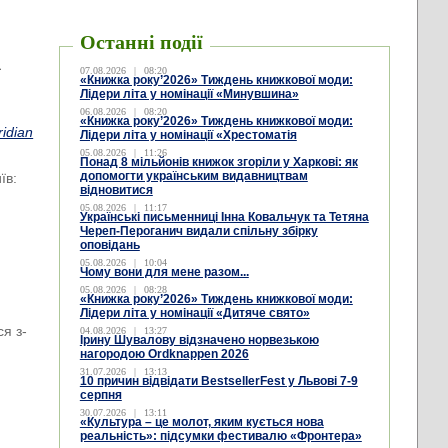
Останні події
а
07.08.2026
|
08:20
«Книжка року’2026» Тиждень книжкової моди:
Лідери літа у номінації «Минувшина»
06.08.2026
|
08:20
«Книжка року’2026» Тиждень книжкової моди:
idian
Лідери літа у номінації «Хрестоматія
05.08.2026
|
11:26
Понад 8 мільйонів книжок згоріли у Харкові: як
допомогти українським видавництвам
їв:
відновитися
05.08.2026
|
11:17
Українські письменниці Інна Ковальчук та Тетяна
Череп-Пероганич видали спільну збірку
оповідань
05.08.2026
|
10:04
Чому вони для мене разом...
05.08.2026
|
08:28
«Книжка року’2026» Тиждень книжкової моди:
Лідери літа у номінації «Дитяче свято»
ся з-
04.08.2026
|
13:27
Ірину Шувалову відзначено норвезькою
нагородою Ordknappen 2026
31.07.2026
|
13:13
10 причин відвідати BestsellerFest у Львові 7-9
серпня
30.07.2026
|
13:11
«Культура – це молот, яким кується нова
реальність»: підсумки фестивалю «Фронтера»