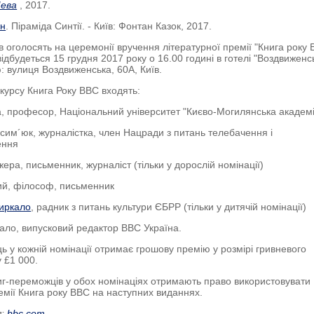
ева
, 2017.
ун
. Піраміда Синтії. - Київ: Фонтан Казок, 2017.
 оголосять на церемонії вручення літературної премії "Книга року 
відбудеться 15 грудня 2017 року о 16.00 годині в готелі "Воздвиженс
: вулиця Воздвиженська, 60А, Київ.
нкурсу Книга Року ВВС входять:
а, професор, Національний університет "Києво-Могилянська академ
сим´юк, журналістка, член Нацради з питань телебачення і
ення
жера, письменник, журналіст (тільки у дорослій номінації)
ий, філософ, письменник
иркало
, радник з питань культури ЄБРР (тільки у дитячій номінації)
ло, випусковий редактор ВВС Україна.
 у кожній номінації отримає грошову премію у розмірі гривневого
у £1 000.
иг-переможців у обох номінаціях отримають право використовувати
емії Книга року ВВС на наступних виданнях.
я:
bbc.com