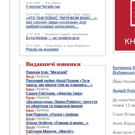
26.07.2026
|
Ігор Зіньчук
У полоні Чугайстра
22.07.2026
|
Юрій Горблянський, Львів–Зашків
«ХТО ТАМ ПОВИС ТІМ’ЯЧКОМ ВНИЗ…»:
про «діточі» вірші-«хулігани» для
шибайголовних непосидюх…
21.07.2026
|
Валентина Семеняк, письменниця
Бути Небом ― це любити всіх
20.07.2026
|
Тетяна Торак, м. Івано-Франківськ
Різьба на долонях
Видавничі новинки
Катерина К
Видавницт
Павлюк Ігор. "Мезозой"
| Буквоїд
Проза
Прозовий дебют Надії Позняк «Ти ж
Йван Козле
знаєш, він ніколи тобі не дзвонить…»
| Буквоїд
Книги
Андрій Кур
Сащук Світлана. «Дратва тиші»
| Буквоїд
Поезія
До коротког
«Безрозсудна» Лорен Робертс: почуття
поміж 12 ви
vs обов’язок та повалені імперії
| Буквоїд
Книги
Соня Атлан
Ігор Павлюк. «Голод і любов»
| Буквоїд
Поезія
Олена Осійчук. «Говори зі мною…»
Анна Коршу
| Буквоїд
Поезія
Світлана Марчук. «Магніт»
Анастасія 