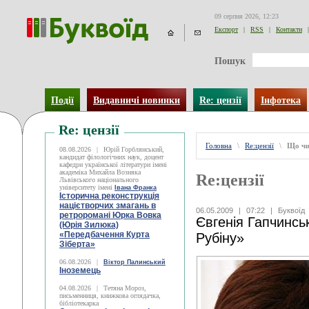
09 серпня 2026, 12:23
Експорт
|
RSS
|
Контакти
|
Пошук
Події
Видавничі новинки
Re: цензії
Інфотека
Re: цензії
Головна
\
Re:цензії
\
Що чи
08.08.2026
|
Юрій Горблянський,
кандидат філологічних наук, доцент
кафедри української літератури імені
академіка Михайла Возняка
Re:цензії
Львівського національного
університету імені
Івана Франка
Історична реконструкція
націєтворчих змагань в
06.05.2009
|
07:22
|
Буквоїд
ретроромані Юрка Вовка
Євгенія Гапчинсь
(Юрія Зилюка)
«Передбачення Курта
Рубіну»
Зіберта»
06.08.2026
|
Віктор Палинський
Іноземець
04.08.2026
|
Тетяна Мороз,
письменниця, книжкова оглядачка,
бібліотекарка