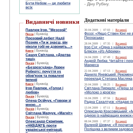
Бути Небом ― це любити
- Діну Рубіну.
всіх
Додаткові матеріали
Видавничі новинки
Павлюк Ігор. "Мезозой"
30.04.2009
|
07:03
|
Re:цензії
Фоззі: «Якщо Стівен Кінг не
| Буквоїд
Проза
Прохаська»
Прозовий дебют Надії
Позняк «Ти ж знаєш, він
28.04.2009
|
07:35
|
Re:цензії
ніколи тобі не дзвонить…»
Ігор Сід: «Одна з найважлив
| Буквоїд
Книги
Бліксен «Из Африки»
Сащук Світлана. «Дратва
24.04.2009
|
07:49
|
Re:цензії
тиші»
Андрій Любка: Читайте і пер
| Буквоїд
Поезія
Маркеса
«Безрозсудна» Лорен
22.04.2009
|
07:13
|
Re:цензії
Робертс: почуття vs
Данило Яневський: Рекомен
обов’язок та повалені
перекладі Степана Масляка
імперії
| Буквоїд
Книги
20.04.2009
|
08:25
|
Re:цензії
Ігор Павлюк. «Голод і
Світлана Пиркало: «Перш з
любов»
«Молоко з кров’ю»
| Буквоїд
Поезія
16.04.2009
|
07:56
|
Re:цензії
Олена Осійчук. «Говори зі
Радна Сахалтуєв: «Надаю пе
мною…»
13.04.2009
|
07:11
|
Re:цензії
| Буквоїд
Поезія
Олександр Красовицький: «
Світлана Марчук. «Магніт»
однією із найкращих книжок 
| Буквоїд
Поезія
Олександр Скрипник.
08.04.2009
|
07:37
|
Re:цензії
Валерій Шевчук: «Я прочита
«НКВД/КГБ проти
Поліщука з великим задово
української еміграції.