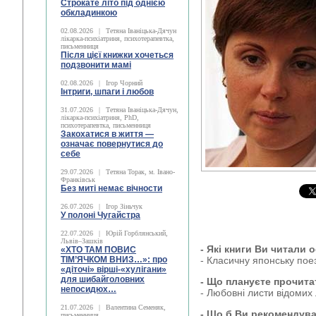
Строкате літо під однією
обкладинкою
02.08.2026
|
Тетяна Іваніцька-Дячун
лікарка-психіатриня, психотерапевтка,
письменниця
Після цієї книжки хочеться
подзвонити мамі
02.08.2026
|
Ігор Чорний
Інтриги, шпаги і любов
31.07.2026
|
Тетяна Іваніцька-Дячун,
лікарка-психіатриня, PhD,
психотерапевтка, письменниця
Закохатися в життя —
означає повернутися до
себе
29.07.2026
|
Тетяна Торак, м. Івано-
Франківськ
Без миті немає вічности
26.07.2026
|
Ігор Зіньчук
У полоні Чугайстра
22.07.2026
|
Юрій Горблянський,
Львів–Зашків
- Які книги Ви читали 
«ХТО ТАМ ПОВИС
ТІМ’ЯЧКОМ ВНИЗ…»: про
- Класичну японську пое
«діточі» вірші-«хулігани»
для шибайголовних
- Що плануєте прочита
непосидюх…
- Любовні листи відомих
21.07.2026
|
Валентина Семеняк,
- Що б Ви рекомендув
письменниця