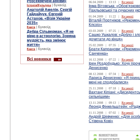
Розсекречені архіви»
06.04.2009
|
13:13
|
Re:цензії
| Буквоїд
Історія/Культура
Ірма Вітовська: «Обов’язков
Анатолій Амелін, Сергій
Пахльовської та сучасних ук
Гайдайчук, Євгеній
01.04.2009
|
11:22
|
Re:цензії
Астахов. «Візія України
Віталій Портніков: «Рекоме
2035»
Клєзіо»
| Буквоїд
Книги
03.03.2009
|
07:25
|
Re:цензії
Дебра Сільверман. «Я не
Сашко Ушкалов: «Добло і зло»
вірю в астрологію. Зоряна
дочитати до кінця»
мудрість, яка змінює
життя»
25.02.2009
|
07:35
|
Re:цензії
| Буквоїд
Брати Капранови: «Рекомен
Книги
Санченка»
Всі новинки
16.12.2008
|
07:22
|
Re:цензії
Ірен Роздобудько: Хочу пр
Денисенко
08.12.2008
|
07:34
|
Re:цензії
Лариса Денисенко: «Я принц
мені не сподобалися»
25.11.2008
|
07:18
|
Re:цензії
Вахтанг Кіпіані: «Дисидентс
сильнішим»
13.11.2008
|
09:13
|
Re:цензії
Леонід Фінкельштейн: «Раджу
11.11.2008
|
07:02
|
Re:цензії
Андрій Шевченко: «Для особ
Стівена Кові»
коментувати
роздрукувати