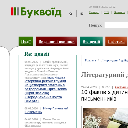
09 серпня 2026, 02:52
Експорт
|
RSS
|
Контакти
|
Пошук
Події
Видавничі новинки
Re: цензії
Інфотека
Re: цензії
Головна
\
Літературний дай
08.08.2026
|
Юрій Горблянський,
кандидат філологічних наук, доцент
кафедри української літератури імені
академіка Михайла Возняка
Літературний 
Львівського національного
університету імені
Івана Франка
Історична реконструкція
націєтворчих змагань в
24.04.2020
|
08:27
|
Видавни
ретроромані Юрка Вовка
10 фактів з дити
(Юрія Зилюка)
«Передбачення Курта
письменників
Зіберта»
06.08.2026
|
Віктор Палинський
Іноземець
04.08.2026
|
Тетяна Мороз,
письменниця, книжкова оглядачка,
бібліотекарка