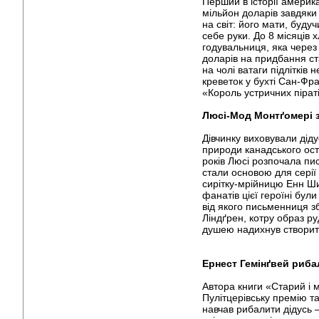
Перший в історії амери
мільйон доларів завдяки 
на світ: його мати, будуч
себе руки. До 8 місяців
годувальниця, яка через
доларів на придбання ста
на чолі ватаги підлітків
креветок у бухті Сан-Фр
«Король устричних піраті
Люсі-Мод Монтґомері з
Дівчинку виховували дід
природи канадського ост
років Люсі розпочала пи
стали основою для серії
сирітку-мрійницю Енн Ши
фанатів цієї героїні бул
від якого письменниця з
Ліндґрен, котру образ р
душею надихнув створит
Ернест Гемінґвей рибал
Автора книги «Старий і м
Пулітцерівську премію та
навчав рибалити дідусь –