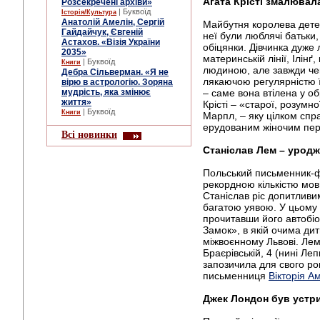
Агата Крісті змалювала
Розсекречені архіви»
| Буквоїд
Історія/Культура
Анатолій Амелін, Сергій
Майбутня королева дете
Гайдайчук, Євгеній
неї були люблячі батьки
Астахов. «Візія України
обіцянки. Дівчинка дуж
2035»
материнській лінії, Ілін
| Буквоїд
Книги
людиною, але завжди чекал
Дебра Сільверман. «Я не
лякаючою регулярністю ї
вірю в астрологію. Зоряна
мудрість, яка змінює
– саме вона втілена у об
життя»
Крісті – «старої, розумно
| Буквоїд
Книги
Марпл, – яку цілком сп
ерудованим жіночим перс
Всі новинки
Станіслав Лем – урод
Польський письменник-ф
рекордною кількістю мов, 
Станіслав ріс допитливи
багатою уявою. У цьому
прочитавши його автобіо
Замок», в якій очима ди
міжвоєнному Львові. Ле
Браєрівській, 4 (нині Леп
запозичила для свого ро
письменниця
Вікторія А
Джек Лондон був устр