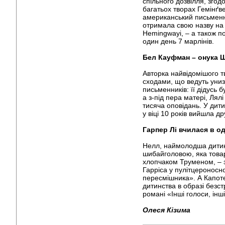
спільного дозвілля, зго
багатьох творах Гемінґве
американський письменн
отримала свою назву на 
Hemingwayi, – а також п
один день 7 марлінів.
Бел Кауфман – онука
Авторка найвідомішого т
сходами, що ведуть униз
письменників: її дідусь 
а з-під пера матері, Ля
тисяча оповідань. У дит
у віці 10 років вийшла д
Гарпер Лі вчилася в о
Нелл, наймолодша дитина
шибайголовою, яка това
хлопчаком Труменом, – з
Гарріса у пулітцероносн
пересмішника». А Капоте,
дитинства в образі безс
романі «Інші голоси, інші
Олеся Кізима