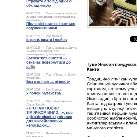
Строкате літо під однією
обкладинкою
02.08.2026
|
Тетяна Іваніцька-Дячун
лікарка-психіатриня, психотерапевтка,
письменниця
Після цієї книжки хочеться
подзвонити мамі
02.08.2026
|
Ігор Чорний
Інтриги, шпаги і любов
31.07.2026
|
Тетяна Іваніцька-Дячун,
лікарка-психіатриня, PhD,
психотерапевтка, письменниця
Закохатися в життя —
означає повернутися до
Туве Янссон придумала
себе
Канта
29.07.2026
|
Тетяна Торак, м. Івано-
Франківськ
Традиційно літні канікул
Без миті немає вічности
Стіни їхньої вуличної вб
картоном, на якому уся 
26.07.2026
|
Ігор Зіньчук
У полоні Чугайстра
«листування» та навіть 
Якось один з братів нап
22.07.2026
|
Юрій Горблянський,
Канта, під котрою Туве
Львів–Зашків
негарну істоту, яку тіль
«ХТО ТАМ ПОВИС
ТІМ’ЯЧКОМ ВНИЗ…»: про
так з’явився перший мум
«діточі» вірші-«хулігани»
особистою емблемою-під
для шибайголовних
антигітлерівськими плака
непосидюх…
минулого століття.
21.07.2026
|
Валентина Семеняк,
письменниця