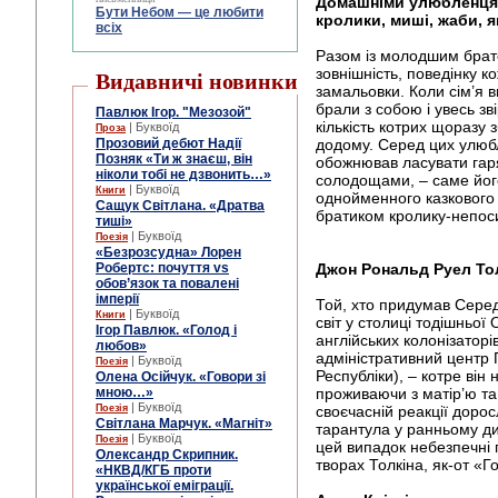
Домашніми улюбленцям
Бути Небом ― це любити
кролики, миші, жаби, я
всіх
Разом із молодшим брат
зовнішність, поведінку к
Видавничі новинки
замальовки. Коли сім’я в
брали з собою і увесь зв
Павлюк Ігор. "Мезозой"
кількість котрих щоразу
| Буквоїд
Проза
Прозовий дебют Надії
додому. Серед цих улюбл
Позняк «Ти ж знаєш, він
обожнював ласувати гар
ніколи тобі не дзвонить…»
солодощами, – саме його
| Буквоїд
Книги
однойменного казкового
Сащук Світлана. «Дратва
братиком кролику-непоси
тиші»
| Буквоїд
Поезія
«Безрозсудна» Лорен
Робертс: почуття vs
Джон Рональд Руел То
обов’язок та повалені
імперії
Той, хто придумав Серед
| Буквоїд
Книги
світ у столиці тодішньої
Ігор Павлюк. «Голод і
англійських колонізатор
любов»
адміністративний центр
| Буквоїд
Поезія
Республіки), – котре він
Олена Осійчук. «Говори зі
мною…»
проживаючи з матір’ю та
| Буквоїд
Поезія
своєчасній реакції дорос
Світлана Марчук. «Магніт»
тарантула у ранньому ди
| Буквоїд
Поезія
цей випадок небезпечні 
Олександр Скрипник.
творах Толкіна, як-от «Г
«НКВД/КГБ проти
української еміграції.