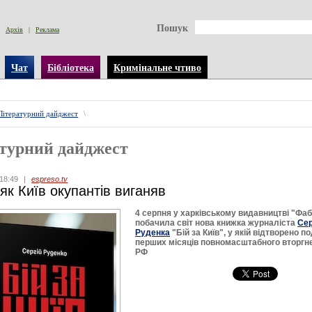
Пошук
Архів
|
Реклама
Чат
Бібліотека
Кримінальне чтиво
Літературний дайджест
\
турний дайджест
18:49
|
espreso.tv
 як Київ окупантів виганяв
4 серпня у харківському видавництві "Фа
побачила світ нова книжка журналіста
Сер
Руденка
"Бій за Київ", у якій відтворено по
перших місяців повномасштабного вторгн
РФ