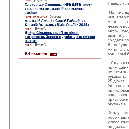
| Буквоїд
Поезія
Наведу кіль
Олександр Скрипник. «НКВД/КГБ проти
української еміграції. Розсекречені
"На початку
архіви»
| Буквоїд
бійців тер
Історія/Культура
Анатолій Амелін, Сергій Гайдайчук,
місто. Тіла
Євгеній Астахов. «Візія України 2035»
лежали пос
| Буквоїд
Книги
автівки тих
Дебра Сільверман. «Я не вірю в
розграбува
астрологію. Зоряна мудрість, яка змінює
солдатів с
життя»
Воно було 
| Буквоїд
Книги
жили та сп
Всі новинки
вони самі 
"У підвалі
приміщенні
путінської
руками та 
25 дівчат і 
Уповноваже
приголомшли
вона заваг
прив’язали
окупантів"
"Згадую іст
росіян ішла
у власному
не дозволял