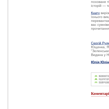
поховане ті
історій — т
Книгу
виріз
їхнього ви
перевантаж
вас сумнів
прочитання
Сергій Руд
Ющенка, Ян
"Зеленськи
Видана у Н
Юлія Юлін
коменту
роздрук
повідом
Коментар