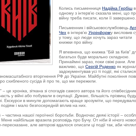
Колись письменниця
Надійка Гербіш
в
одному з інтерв’ю сказала мені, що п
війну треба писати, коли її завершено
Письменник і військовослужбовець
Ар
Чех
в інтерв’ю
Укрінформ
у висловив с
у тому, що люди хочуть зараз читати
книжки про війну.
Я впевнена, що книжка “Бій за Київ” д
багатьох буде морально складною.
Принаймні зараз, поки свіжі рани. Але
важливо, що
Сергій Руденко
як журнал
задокументував усі ті події, які сталис
вномасштабного вторгнення РФ до України. Майбутні покоління пов
про схибленого сусіда й про те, що ми пережили.
в" – це хроніка, зіткана зі спогадів самого автора та його співбесідник
часть у війні або побували в окупації. Думаю, більшість прізвищ буд
і. Екскурси в минуле допомагають краще зрозуміти, що передувал
 подіям і мало безпосередній вплив на них.
 – частина нашої героїчної боротьби. Водночас деякі історії – особ
 Мене найбільше вразила розповідь про Бучу. От ніби й нічого новог
е-пересказане, але авторові вдалося описати ці події так, аби чіпля