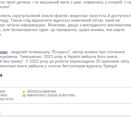
ло твоєї дитини, і ти змушений жити з цим, ховаючись у погребі. І т
исячі".
няють скрупульозний аналіз фактів і водночас простота й доступніс
кладу. Також слід відзначити відносно невеликий об’єм, який не
ує читача інформацією. Можливо, дещо з викладеного викликатиме
и, але беззаперечно одне: це прекрасна, щира книжка, яка варта
.
енко
- ведучий телеканалу "Еспресо", автор книжок про оточення
уковича, Тимошенко. 2021 року в Україні вийшла його книга
й без гриму". У 2022 році ця робота перекладено 25 країнами світу.
імеччині книга увійшла у список бестселерів журналу Spiegel.
а
вати
зберегти в закладках
увати
використати у блогах та форумах
ити друга
і