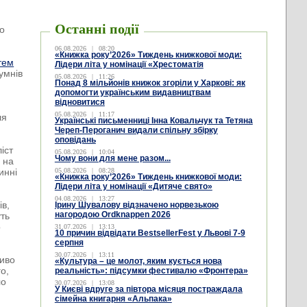
Останні події
ро
.
06.08.2026
|
08:20
«Книжка року’2026» Тиждень книжкової моди:
тем
Лідери літа у номінації «Хрестоматія
умнів
05.08.2026
|
11:26
Понад 8 мільйонів книжок згоріли у Харкові: як
допомогти українським видавництвам
відновитися
05.08.2026
|
11:17
ля
Українські письменниці Інна Ковальчук та Тетяна
Череп-Пероганич видали спільну збірку
оповідань
іст
05.08.2026
|
10:04
Чому вони для мене разом...
я на
инні
05.08.2026
|
08:28
«Книжка року’2026» Тиждень книжкової моди:
Лідери літа у номінації «Дитяче свято»
04.08.2026
|
13:27
ів,
Ірину Шувалову відзначено норвезькою
нагородою Ordknappen 2026
уть
о
31.07.2026
|
13:13
10 причин відвідати BestsellerFest у Львові 7-9
серпня
30.07.2026
|
13:11
ливо
«Культура – це молот, яким кується нова
о,
реальність»: підсумки фестивалю «Фронтера»
ло
30.07.2026
|
13:08
У Києві вдруге за півтора місяця постраждала
сімейна книгарня «Альпака»