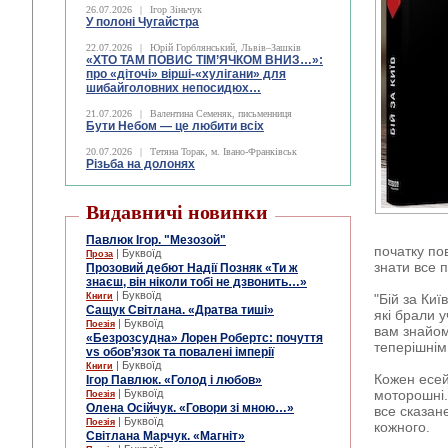
26.07.2026
|
Ігор Зіньчук
У полоні Чугайстра
22.07.2026
|
Юрій Горблянський, Львів–Зашків
«ХТО ТАМ ПОВИС ТІМ’ЯЧКОМ ВНИЗ…»:
про «діточі» вірші-«хулігани» для
шибайголовних непосидюх…
21.07.2026
|
Валентина Семеняк, письменниця
Бути Небом ― це любити всіх
20.07.2026
|
Тетяна Торак, м. Івано-Франківськ
Різьба на долонях
Видавничі новинки
Павлюк Ігор. "Мезозой"
початку по
| Буквоїд
Проза
знати все 
Прозовий дебют Надії Позняк «Ти ж
знаєш, він ніколи тобі не дзвонить…»
| Буквоїд
Книги
"Бій за Киї
Сащук Світлана. «Дратва тиші»
які брали у
| Буквоїд
Поезія
вам знайом
«Безрозсудна» Лорен Робертс: почуття
теперішнім
vs обов’язок та повалені імперії
| Буквоїд
Книги
Кожен есей
Ігор Павлюк. «Голод і любов»
| Буквоїд
моторошні.
Поезія
Олена Осійчук. «Говори зі мною…»
все сказан
| Буквоїд
Поезія
кожного.
Світлана Марчук. «Магніт»