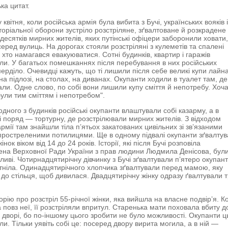
ка цитат.
 квітня, коли російська армія була вибита з Бучі, українських вояків 
иторіальної оборони зустріло розстріляне, зґвалтоване й розкрадене
 десятків мирних жителів, яких путінські офіцери заборонили ховати
еред вулиць. На дорогах стояли розстріляні з кулеметів та спалені
, хто намагався евакуюватися. Сотні будинків, квартир і гаражів
ли. У багатьох помешканнях після перебування в них російських
мерділо. Очевидці кажуть, що ті лишили після себе великі купи лайна
на підлозі, на столах, на диванах. Окупанти ходили в туалет там, де
али. Одне слово, по собі вони лишили купу сміття й непотребу. Хоч
були тим сміттям і непотребом".
 одного з будинків російські окупанти влаштували собі казарму, а в
 поряд — тортурну, де розстрілювали мирних жителів. З відходом
 армії там знайшли тіла п’ятьох закатованих цивільних зі зв’язаними
простреленими потилицями. Ще в одному підвалі окупанти зґвалту
жінок віком від 14 до 24 років. Історії, які після Бучі розповіла
на Верховної Ради України з прав людини Людмила Денісова, бул
ві. Чотирнадцятирічну дівчинку з Бучі зґвалтували п’ятеро окупанті
ітніла. Одинадцятирічного хлопчика зґвалтували перед мамою, яку
 до стільця, щоб дивилася. Двадцятирічну жінку одразу ґвалтували 
орію про розстріл 55-річної жінки, яка вийшла на власне подвір’я. 
 повз неї, її розстріляли впритул. Старенька мати поховала вбиту д
 дворі, бо по-іншому цього зробити не було можливості. Окупанти ц
и. Тільки уявіть собі це: посеред двору вирита могила, а в ній —