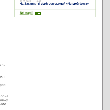
29.07.2026
|
10:07
На Закарпатті відбувся сьомий «Чендей-фест»
і
Всі події
,
.
а
вали
и
в, і
троє
Колона
оньку
ього