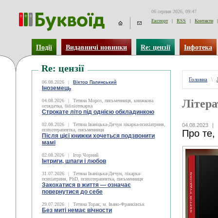
06 серпня 2026, 09:47
Експорт
|
RSS
|
Контакти
|
Події
Видавничі новинки
Re: цензії
Інфотека
Re: цензії
Головна
\
06.08.2026
|
Віктор Палинський
Іноземець
Літера
04.08.2026
|
Тетяна Мороз, письменниця, книжкова
оглядачка, бібліотекарка
Строкате літо під однією обкладинкою
02.08.2026
|
Тетяна Іваніцька-Дячун лікарка-психіатриня,
04.08.2023
|
психотерапевтка, письменниця
Про те,
Після цієї книжки хочеться подзвонити
мамі
02.08.2026
|
Ігор Чорний
Інтриги, шпаги і любов
31.07.2026
|
Тетяна Іваніцька-Дячун, лікарка-
психіатриня, PhD, психотерапевтка, письменниця
Закохатися в життя — означає
повернутися до себе
29.07.2026
|
Тетяна Торак, м. Івано-Франківськ
Без миті немає вічности