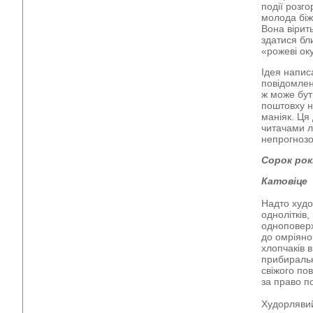
події розго
молода біж
Вона вірит
здатися бли
«рожеві ок
Ідея напис
повідомлен
ж може бут
поштовху н
маніяк. Ця
читачами л
непрогнозо
Сорок рок
Катовіце
Надто худо
однолітків
одноповерх
до омріяно
хлопчаків 
прибиральн
свіжого пов
за право по
Худорляви