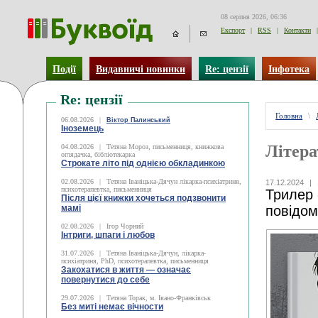
08 серпня 2026, 06:36
Експорт
|
RSS
|
Контакти
|
Події
Видавничі новинки
Re: цензії
Інфотека
Re: цензії
Головна
\
06.08.2026
|
Віктор Палинський
Іноземець
Літера
04.08.2026
|
Тетяна Мороз, письменниця, книжкова
оглядачка, бібліотекарка
Строкате літо під однією обкладинкою
02.08.2026
|
Тетяна Іваніцька-Дячун лікарка-психіатриня,
17.12.2024
|
психотерапевтка, письменниця
Трилер 
Після цієї книжки хочеться подзвонити
мамі
повідом
02.08.2026
|
Ігор Чорний
Інтриги, шпаги і любов
31.07.2026
|
Тетяна Іваніцька-Дячун, лікарка-
психіатриня, PhD, психотерапевтка, письменниця
Закохатися в життя — означає
повернутися до себе
29.07.2026
|
Тетяна Торак, м. Івано-Франківськ
Без миті немає вічности