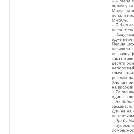
– Я тебе в
вгамовувал
Минувши кі
почали нес
Михаль.
– Я б на в
розповість
– Кому-ко
адже перей
Перша школ
називали «
незвичну ф
так і не зв
десяти рок
непорозумі
комуністич
рекомендац
Хлопці при
на високий 
– Та то ві
один із хл
–
Як добре,
засміявся.
Діти не на
на гарячом
– Що буде
– Будемо 
домовимос