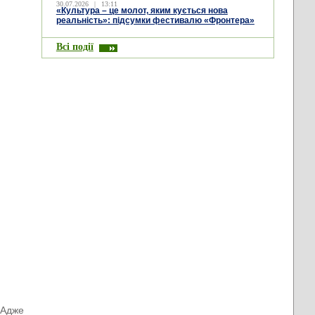
30.07.2026
|
13:11
«Культура – це молот, яким кується нова
реальність»: підсумки фестивалю «Фронтера»
Всі події
 Адже