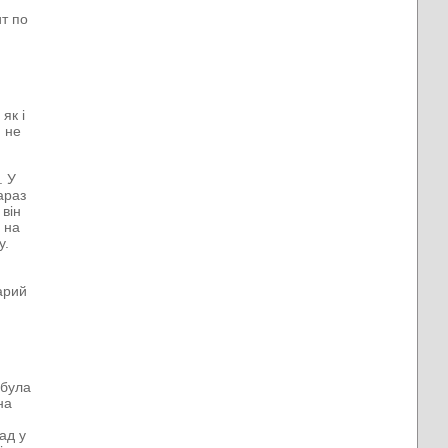
ит по
як і
 не
. У
араз
 він
 на
у.
тарий
 була
на
ад у