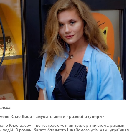
інька
мене Клас Баєр» змусить зняти «рожеві окуляри»
ене Клас Баєр» – це гостросюжетний трилер з кількома різкими
 подій. В романі багато близького і знайомого усім нам, українцям.