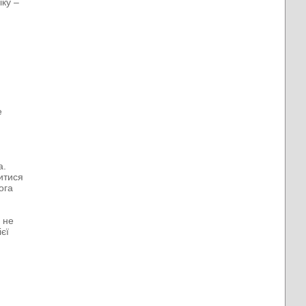
ку –
а
е
а.
итися
ога
 не
єї