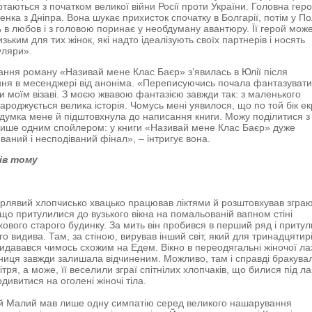
ртаються з початком великої війни Росії проти України. Головна геро
енка з Дніпра. Вона шукає прихисток спочатку в Болгарії, потім у По
ь в любов і з головою поринає у необдуману авантюру. Її герой мож
зьким для тих жінок, які надто ідеалізують своїх партнерів і носять
уляри».
ання роману «Називай мене Клас Баєр» з’явилась в Юлії після
ня в месенджері від аноніма. «Переписуючись почала фантазувати
и моїм візаві. З моєю жвавою фантазією завжди так: з маленького
ароджується велика історія. Чомусь мені уявилося, що по той бік е
 думка мене й підштовхнула до написання книги. Можу поділитися з
ише одним спойлером: у книги «Називай мене Клас Баєр» дуже
ваний і несподіваний фінал», – інтригує вона.
ів тому
рлявий хлопчисько хвацько працював ліктями й розштовхував згра
, що притулилися до вузького вікна на помальованій вапном стіні
ового старого будинку. За мить він пробився в перший ряд і приту
го видива. Там, за стіною, вирував інший світ, який для тринадцятир
видавався чимось схожим на Едем. Вікно в переодягальні жіночої ла
иця завжди залишала відчиненим. Можливо, там і справді бракува
ітря, а може, її веселили зграї спітнілих хлопчаків, що билися під л
дивитися на оголені жіночі тіла.
й Малий мав лише одну симпатію серед великого нашарування