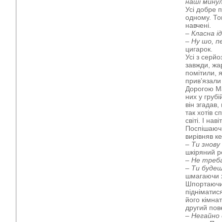
наші минулі
Усі добре 
одному. То
навчені.
– Класна ід
– Ну шо, 
цигарок.
Усі з серй
завжди, жа
помітили, я
прив’язали 
Дорогою Ма
них у груб
він згадав
так хотів 
світі. І н
Поспішаючи
вирівняв к
– Ти знову
шкіряний р
– Не треб
– Ти будеш
шмагаючи х
Шпортаючис
підніматис
його кімна
другий пов
– Негайно