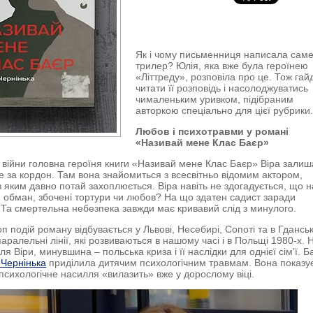
Як і чому письменниця написала сам
трилер? Юлія, яка вже була героїнею
«Літтреду», розповіла про це. Тож гай
читати її розповідь і насолоджуватись
чималеньким уривком, підібраним
авторкою спеціально для цієї рубрики
Любов і психотравми у романі
«Називай мене Клас Баєр»
 війни головна героїня книги «Називай мене Клас Баєр» Віра залиш
їде за кордон. Там вона знайомиться з всесвітньо відомим актором,
 яким давно потай захоплюється. Віра навіть не здогадується, що н
ь, обман, збочені тортури чи любов? На що здатен садист заради
Та смертельна небезпека завжди має кривавий слід з минулого.
п подій роману відбувається у Львові, Несебирі, Сопоті та в Гданськ
 паралельні лінії, які розвиваються в нашому часі і в Польщі 1980-х.
ля Віри, минувшина – польська криза і її наслідки для однієї сім’ї. Б
 Чернінька
приділила дитячим психологічним травмам. Вона показує
 психологічне насилля «вилазить» вже у дорослому віці.