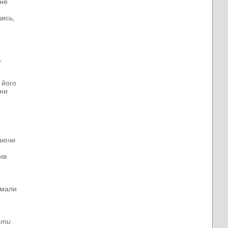
не
шись,
,
 його
яни
ї
жаючи
ив
ймали
ати