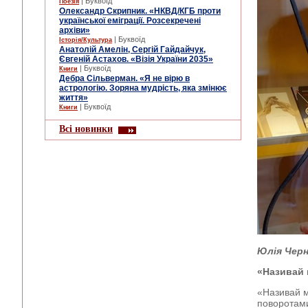
| Буквоїд
Поезія
Олександр Скрипник. «НКВД/КГБ проти
української еміграції. Розсекречені
архіви»
| Буквоїд
Історія/Культура
Анатолій Амелін, Сергій Гайдайчук,
Євгеній Астахов. «Візія України 2035»
| Буквоїд
Книги
Дебра Сільверман. «Я не вірю в
астрологію. Зоряна мудрість, яка змінює
життя»
| Буквоїд
Книги
Всі новинки
Юлія Черн
«Називай 
«Називай м
поворотами