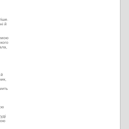
тіше.
ні й
самою
якого
ала,
о
 й
чик,
 мить
сю
уді
бою