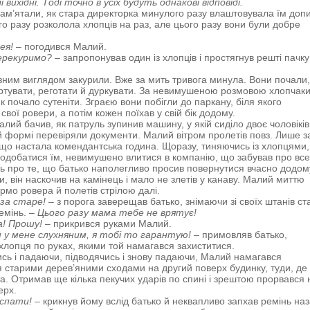
 вихідні. Тоді точно в усіх будуть однакові відповіді.
пам’ятали, як стара директорка минулого разу влаштовувала їм доп
го разу розколола хлопців на раз, але цього разу вони були добре
ея!
– погодився Малий.
перекуримо?
– запропонував один із хлопців і простягнув решті пачку
озним виглядом закурили. Вже за мить тривога минула. Вони почали, 
ртувати, реготати й дуркувати. За невимушеною розмовою хлопчаки
к почало сутеніти. Зграєю вони побігли до паркану, біля якого
свої ровери, а потім кожен поїхав у свій бік додому.
лий бачив, як патруль зупинив машину, у якій сиділо двоє чоловіків
ій формі перевіряли документи. Малий вітром пролетів повз. Лише з
, що настала комендантська година. Щоразу, тиняючись із хлопцями,
сподобатися їм, невимушено влитися в компанію, що забував про все
авіть про те, що батько наполегливо просив повернутися вчасно додом
, він наскочив на камінець і мало не злетів у канаву. Малий миттю
ермо ровера й полетів стрілою далі.
 за старе!
– з порога заверещав батько, знімаючи зі своїх штанів с
емінь. –
Цього разу мама тебе не врятує!
а! Прошу!
– прикрився руками Малий.
 у мене слухняним, я тобі то гарантую!
– примовляв батько,
лопця по руках, якими той намагався захиститися.
ь і падаючи, підводячись і знову падаючи, Малий намагався
я старими дерев’яними сходами на другий поверх будинку, туди, де
та. Отримав ще кілька пекучих ударів по спині і зрештою прорвався 
ерх.
 спати!
– крикнув йому вслід батько й неквапливо запхав ремінь наз