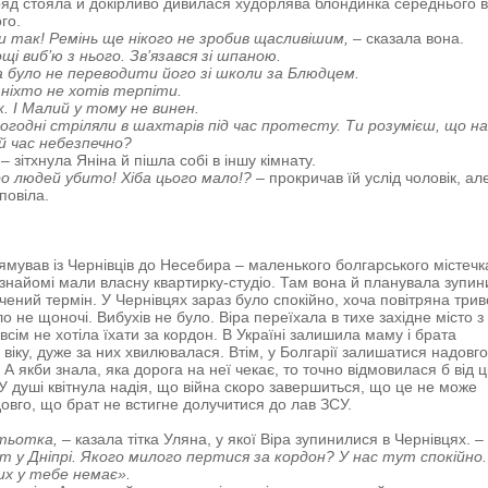
яд стояла й докірливо дивилася худорлява блондинка середнього ві
го.
 так! Ремінь ще нікого не зробив щасливішим,
– сказала вона.
ощі виб’ю з нього. Зв’язався зі шпаною.
 було не переводити його зі школи за Блюдцем.
ніхто не хотів терпіти.
. І Малий у тому не винен.
ьогодні стріляли в шахтарів під час протесту. Ти розумієш, що н
ей час небезпечно?
– зітхнула Яніна й пішла собі в іншу кімнату.
о людей убито! Хіба цього мало!?
– прокричав їй услід чоловік, ал
повіла.
ямував із Чернівців до Несебира – маленького болгарського містечк
 знайомі мали власну квартирку-студіо. Там вона й планувала зупин
чений термін. У Чернівцях зараз було спокійно, хоча повітряна трив
о не щоночі. Вибухів не було. Віра переїхала в тихе західне місто з
всім не хотіла їхати за кордон. В Україні залишила маму і брата
 віку, дуже за них хвилювалася. Втім, у Болгарії залишатися надовго
А якби знала, яка дорога на неї чекає, то точно відмовилася б від ці
У душі квітнула надія, що війна скоро завершиться, що це не може
довго, що брат не встигне долучитися до лав ЗСУ.
тьотка,
– казала тітка Уляна, у якої Віра зупинилися в Чернівцях.
–
т у Дніпрі. Якого милого пертися за кордон? У нас тут спокійно.
их у тебе немає».