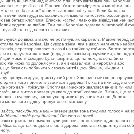
к, ніг та інших принад жіночого тіла. Його вчителька пані Кароліна
лася в місцевій лазні. Її перса п’ятого розміру стали магнітом, що
малого до блакитної стіни міської жіночої купелі. Коли Кароліна
, її величезні груди колихалися, як дзвони на костелі, охоронцем у
ював батько хлопчика. Власне, костел і лазню він відвідував найчас
алий ходити не любив. Там пані Кароліна одягала мішкоподібні сук
 гнучкий стан від ласого ока охочих.
иснувся до вікна й мало не розтанув, як карамель. Майже перед 
тояла пані Кароліна. Ця сувора жінка, яка в школі наганяла неаби
дітлахів, перетворювалася в лазні на грайливу кобилку. Багато регот
ся з подругами жартами (нерідко не зовсім зрозумілими, але надт
У цей момент складно було повірити, що на лекціях вона била
ою лінійкою по долонях учнів, які видавалися їй неробами або
, що бажають побачити у своєму житті щось більше, ніж дим із
 труб.
аду пролунав хруст, крик і гучний регіт. Хлопчина миттю повернувся
 один з його приятелів звалився з дерева. Гілка, на якій сидів хлоп
ла його ваги і тріснула. Споглядач масного звалився вниз із гучним
ва!», чим миттю привернув увагу до зграї хлопчаків. З вікна, що за
ло оазою вуаєризму, виглянула прикрита рушниками пані Дорота –
 з молочного відділу продуктового магазину.
 звідси, паскудники малі!
– заверещала вона грудним голосом на в
Майбутні злодії-рецидивісти! От хто ви такі!
чаків стрімголов помчала вулицею вниз, штовхаючи один одного в х
 Міхаль, що так невдало впав із дерева, відстав і ледь тягнув за со
ногу.