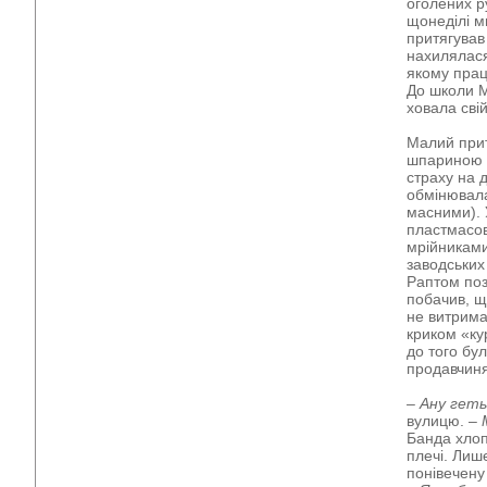
оголених ру
щонеділі ми
притягував 
нахилялася
якому прац
До школи М
ховала свій
Малий прит
шпариною с
страху на 
обмінювала
масними). 
пластмасов
мрійниками
заводських
Раптом поз
побачив, що
не витрима
криком «кур
до того бу
продавчиня
– Ану геть
вулицю. –
Банда хлоп
плечі. Лише
понівечену 