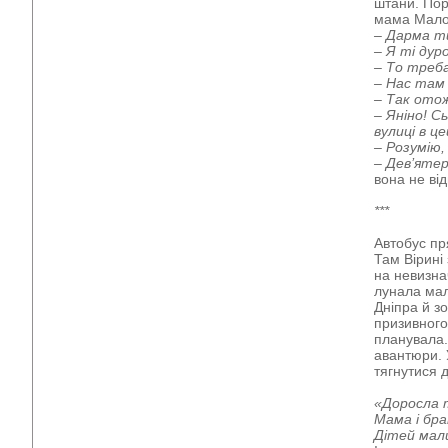
штани. Пор
мама Мало
– Дарма ти
– Я ті дур
– То треба
– Нас там 
– Так отож
– Яніно! С
вулиці в ц
– Розумію,
– Дев’ятер
вона не від
***
Автобус пр
Там Вірині
на невизна
лунала мал
Дніпра й зо
призивного
планувала. 
авантюри. 
тягнутися 
«Доросла 
Мама і бра
Дітей мал