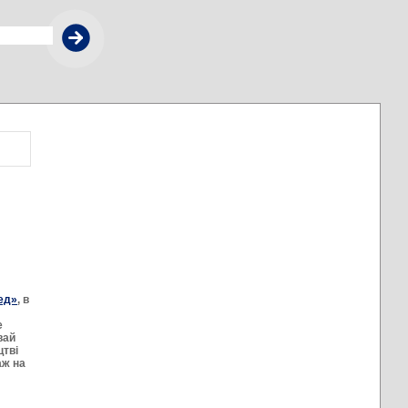
ед»
, в
и
е
вай
цтві
аж на