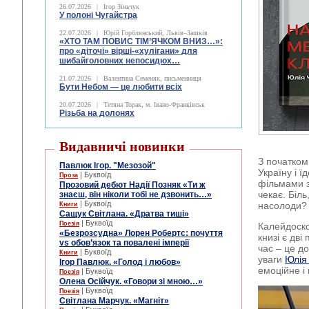
26.07.2026
|
Ігор Зіньчук
У полоні Чугайстра
22.07.2026
|
Юрій Горблянський, Львів–Зашків
«ХТО ТАМ ПОВИС ТІМ’ЯЧКОМ ВНИЗ…»:
про «діточі» вірші-«хулігани» для
шибайголовних непосидюх…
21.07.2026
|
Валентина Семеняк, письменниця
Бути Небом ― це любити всіх
20.07.2026
|
Тетяна Торак, м. Івано-Франківськ
Різьба на долонях
Видавничі новинки
З початком
Павлюк Ігор. "Мезозой"
Україну і 
| Буквоїд
Проза
фільмами з
Прозовий дебют Надії Позняк «Ти ж
чекає. Біл
знаєш, він ніколи тобі не дзвонить…»
| Буквоїд
насолоди? 
Книги
Сащук Світлана. «Дратва тиші»
| Буквоїд
Поезія
Калейдоско
«Безрозсудна» Лорен Робертс: почуття
книзі є дві
vs обов’язок та повалені імперії
час – це до
| Буквоїд
Книги
уваги
Юлія
Ігор Павлюк. «Голод і любов»
емоційне і
| Буквоїд
Поезія
Олена Осійчук. «Говори зі мною…»
| Буквоїд
Поезія
Світлана Марчук. «Магніт»