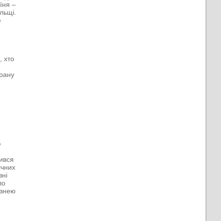
їня –
льщі.
е
, хто
крану
ю
лився
ічних
зні
ло
азнею