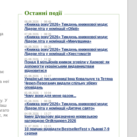
Останні події
08.08.2026
|
08:49
е
«Книжка року’2026» Тиждень книжкової моди:
Лідери літа у номінації «Обрії»
да
07.08.2026
|
08:20
«Книжка року’2026» Тиждень книжкової моди:
Лідери літа у номінації «Минувшина»
06.08.2026
|
08:20
.
«Книжка року’2026» Тиждень книжкової моди:
Лідери літа у номінації «Хрестоматія
05.08.2026
|
11:26
Понад 8 мільйонів книжок згоріли у Харкові: як
допомогти українським видавництвам
відновитися
ає
05.08.2026
|
11:17
Українські письменниці Інна Ковальчук та Тетяна
а неї
Череп-Пероганич видали спільну збірку
оповідань
05.08.2026
|
10:04
Чому вони для мене разом...
у. У
05.08.2026
|
08:28
«Книжка року’2026» Тиждень книжкової моди:
 Наш
Лідери літа у номінації «Дитяче свято»
агато
04.08.2026
|
13:27
, як
Ірину Шувалову відзначено норвезькою
нагородою Ordknappen 2026
31.07.2026
|
13:13
10 причин відвідати BestsellerFest у Львові 7-9
серпня