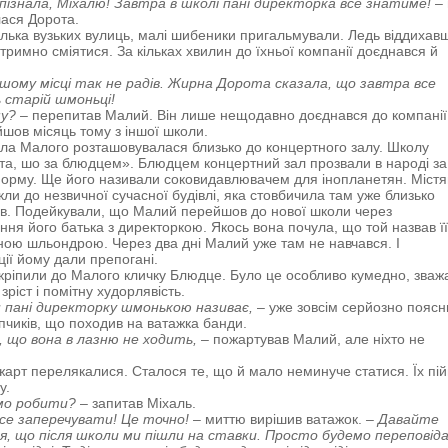
пізнала, Міхалю! Завтра в школі пані директорка все знатиме!
– 
ася Дорота.
лька вузьких вулиць, малі шибеники пригальмували. Ледь віддихав
тримно сміятися. За кільках хвилин до їхньої компанії доєднався й
ашому місці так не радів. Жирна Дорота сказала, що завтра все
 старій шмоньці!
му?
– перепитав Малий. Він лише нещодавно доєднався до компанії
шов місяць тому з іншої школи.
а Малого розташовувалася близько до концертного залу. Школу
та, шо за блюдцем». Блюдцем концертний зал прозвали в народі за
орму. Ще його називали соковидавлювачем для інопланетян. Міст
икли до незвичної сучасної будівлі, яка стовбичила там уже близько
ів. Подейкували, що Малий перейшов до нової школи через
ння його батька з директоркою. Якось вона почула, що той назвав ї
ною шльондрою. Через два дні Малий уже там не навчався. І
ії йому дали препогані.
кріпили до Малого кличку Блюдце. Було це особливо кумедно, зва
зріст і помітну худорлявість.
н пані директорку шмонькою називає,
– уже зовсім серйозно поясн
опчиків, що походив на ватажка банди.
 що вона в лазню не ходить,
– пожартував Малий, але ніхто не
 жарт перелякалися. Сталося те, що й мало неминуче статися. Їх пі
у.
мо робити?
– запитав Міхаль.
все заперечувати! Це точно!
– миттю вирішив ватажок.
– Давайте
я, що після школи ми пішли на ставки. Просто будемо переповід