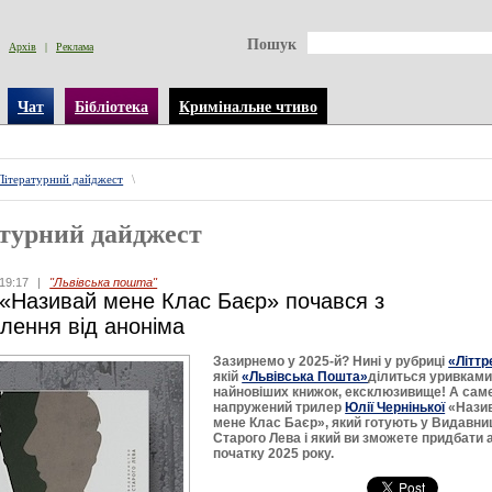
Пошук
Архів
|
Реклама
Чат
Бібліотека
Кримінальне чтиво
Літературний дайджест
\
турний дайджест
19:17
|
"Львівська пошта"
«Називай мене Клас Баєр» почався з
лення від аноніма
Зазирнемо у 2025-й? Нині у рубриці
«Літтр
якій
«Львівська Пошта»
ділиться уривкам
найновіших книжок, ексклюзивище! А сам
напружений трилер
Юлії Чернінької
«Нази
мене Клас Баєр», який готують у Видавни
Старого Лева і який ви зможете придбати 
початку 2025 року.