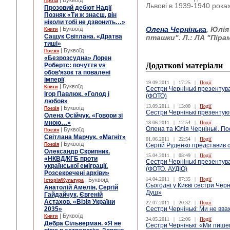
| Буквоїд
Проза
Львові в 1939-1940 роках 
Прозовий дебют Надії
Позняк «Ти ж знаєш, він
ніколи тобі не дзвонить…»
Олена Чернінька
, Юлія
| Буквоїд
Книги
Сащук Світлана. «Дратва
пташки". Л.: ЛА "Пірамі
тиші»
| Буквоїд
Поезія
«Безрозсудна» Лорен
Додаткові матеріали
Робертс: почуття vs
обов’язок та повалені
імперії
19.09.2011
|
17:25
|
Події
| Буквоїд
Книги
Сестри Чернінькі презентув
Ігор Павлюк. «Голод і
(ФОТО)
любов»
13.09.2011
|
13:00
|
Події
| Буквоїд
Поезія
Сестри Чернінькі презентуют
Олена Осійчук. «Говори зі
мною…»
18.06.2011
|
12:54
|
Події
Олена та Юлія Чернінькі. По
| Буквоїд
Поезія
Світлана Марчук. «Магніт»
01.06.2011
|
22:54
|
Події
| Буквоїд
Поезія
Сергій Руденко представив 
Олександр Скрипник.
15.04.2011
|
08:49
|
Події
«НКВД/КГБ проти
Сестри Чернінькі презенту
української еміграції.
(ФОТО, АУДІО)
Розсекречені архіви»
14.04.2011
|
07:35
|
Події
| Буквоїд
Історія/Культура
Сьогодні у Києві сестри Чер
Анатолій Амелін, Сергій
Душ»
Гайдайчук, Євгеній
Астахов. «Візія України
22.07.2011
|
20:32
|
Події
2035»
Сестри Чернінькі: Ми не вва
| Буквоїд
Книги
24.05.2011
|
12:06
|
Події
Дебра Сільверман. «Я не
Сестри Чернінькі: «Ми пише