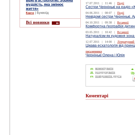
вірю в астрологію. Зоряна
17.07.2011
|
11:46
|
Події
мудрість, яка змінює
Сестри Чернінькі на радіо «
життя»
| Буквоїд
04.06.2011
|
08:07
|
Події
Книги
Невідомі сестри Чернінькі. А
Всі новинки
04.10.2011
|
09:38
|
Re:цензії
Комфортна ґеографія дитин
03.05.2011
|
10:42
|
Re:цензії
Натуралізм як художня зона
12.07.2011
|
14:00
|
Літературний
Цікава есхатологія від прин
письменники
Чернінькі Олена і Юлія
коментувати
роздрукувати
повідомити друга
Коментарі