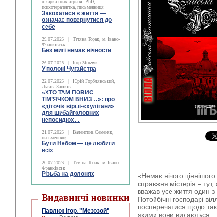
лікарка-психіатриня, PhD,
психотерапевтка, письменниця
Закохатися в життя —
означає повернутися до
себе
29.07.2026
|
Тетяна Торак, м. Івано-
Франківськ
Без миті немає вічности
26.07.2026
|
Ігор Зіньчук
У полоні Чугайстра
22.07.2026
|
Юрій Горблянський,
Львів–Зашків
«ХТО ТАМ ПОВИС
ТІМ’ЯЧКОМ ВНИЗ…»: про
«діточі» вірші-«хулігани»
для шибайголовних
непосидюх…
21.07.2026
|
Валентина Семеняк,
письменниця
Бути Небом ― це любити
всіх
20.07.2026
|
Тетяна Торак, м. Івано-
Франківськ
Різьба на долонях
«Немає нічого ціннішого 
справжня містерія – тут
вважав усе життя один з 
Видавничі новинки
Потойбічні господарі віл
посперечатися щодо таког
Павлюк Ігор. "Мезозой"
якими вони видаються… 