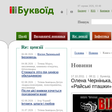
07 серпня 2026, 03:48
Експорт
|
RSS
|
Контакти
|
Пошук
Події
Видавничі новинки
Re: цензії
Інфотека
Re: цензії
Головна
\
Новини
\
Книга 
06.08.2026
|
Віктор Палинський
Іноземець
Новини
04.08.2026
|
Тетяна Мороз,
письменниця, книжкова оглядачка,
бібліотекарка
Строкате літо під однією
обкладинкою
17.10.2011
|
08:11
|
Буквоїд
Олена Чернінька,
02.08.2026
|
Тетяна Іваніцька-Дячун
лікарка-психіатриня, психотерапевтка,
«Райські пташки»
письменниця
Після цієї книжки хочеться
подзвонити мамі
02.08.2026
|
Ігор Чорний
Інтриги, шпаги і любов
31.07.2026
|
Тетяна Іваніцька-Дячун,