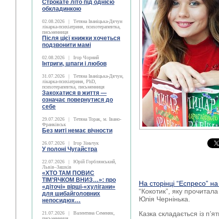
Строкате літо під однією
обкладинкою
02.08.2026
|
Тетяна Іваніцька-Дячун
лікарка-психіатриня, психотерапевтка,
письменниця
Після цієї книжки хочеться
подзвонити мамі
02.08.2026
|
Ігор Чорний
Інтриги, шпаги і любов
31.07.2026
|
Тетяна Іваніцька-Дячун,
лікарка-психіатриня, PhD,
психотерапевтка, письменниця
Закохатися в життя —
означає повернутися до
себе
29.07.2026
|
Тетяна Торак, м. Івано-
Франківськ
Без миті немає вічности
26.07.2026
|
Ігор Зіньчук
У полоні Чугайстра
22.07.2026
|
Юрій Горблянський,
Львів–Зашків
«ХТО ТАМ ПОВИС
ТІМ’ЯЧКОМ ВНИЗ…»: про
На сторінці “Еспресо” н
«діточі» вірші-«хулігани»
“Кокотик”, яку прочитал
для шибайголовних
Юлія Чернінька.
непосидюх…
Казка складається із п’ят
21.07.2026
|
Валентина Семеняк,
письменниця