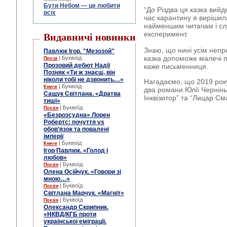
Бути Небом ― це любити
“До Різдва ця казка вийд
всіх
час карантину я вирішил
найменшим читачам і сл
експеримент.
Видавничі новинки
Знаю, що нині усім непр
Павлюк Ігор. "Мезозой"
казка допоможе малечі п
| Буквоїд
Проза
Прозовий дебют Надії
каже письменниця.
Позняк «Ти ж знаєш, він
ніколи тобі не дзвонить…»
Нагадаємо, що 2019 року
| Буквоїд
Книги
два романи Юлії Чернінь
Сащук Світлана. «Дратва
Інквізитор” та “Лицар С
тиші»
| Буквоїд
Поезія
«Безрозсудна» Лорен
Робертс: почуття vs
обов’язок та повалені
імперії
| Буквоїд
Книги
Ігор Павлюк. «Голод і
любов»
| Буквоїд
Поезія
Олена Осійчук. «Говори зі
мною…»
| Буквоїд
Поезія
Світлана Марчук. «Магніт»
| Буквоїд
Поезія
Олександр Скрипник.
«НКВД/КГБ проти
української еміграції.