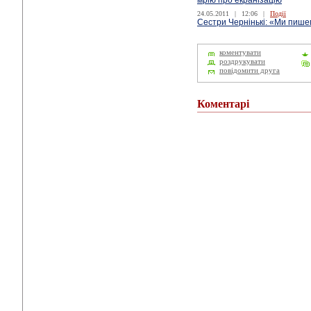
мрію про екранізацію
24.05.2011
|
12:06
|
Події
Сестри Чернінькі: «Ми пише
коментувати
роздрукувати
повідомити друга
Коментарі