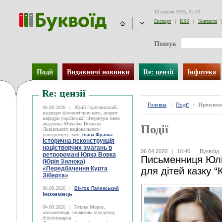
10 серпня 2026, 02:53
Експорт
|
RSS
|
Контакти
|
Пошук
Події
Видавничі новинки
Re: цензії
Інфотека
Re: цензії
Головна
\
Події
\
Презентац
08.08.2026
|
Юрій Горблянський,
кандидат філологічних наук, доцент
кафедри української літератури імені
академіка Михайла Возняка
Події
Львівського національного
університету імені
Івана Франка
Історична реконструкція
націєтворчих змагань в
06.04.2020
|
16:40
|
Буквоїд
ретроромані Юрка Вовка
Письменниця Юлі
(Юрія Зилюка)
«Передбачення Курта
для дітей казку “
Зіберта»
06.08.2026
|
Віктор Палинський
Іноземець
04.08.2026
|
Тетяна Мороз,
письменниця, книжкова оглядачка,
бібліотекарка