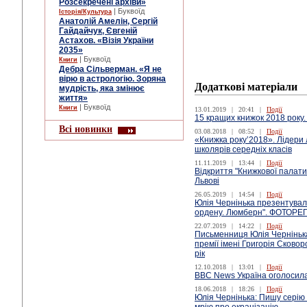
Розсекречені архіви»
| Буквоїд
Історія/Культура
Анатолій Амелін, Сергій
Гайдайчук, Євгеній
Астахов. «Візія України
2035»
| Буквоїд
Книги
Дебра Сільверман. «Я не
вірю в астрологію. Зоряна
Додаткові матеріали
мудрість, яка змінює
життя»
| Буквоїд
Книги
13.01.2019
|
20:41
|
Події
15 кращих книжок 2018 року.
Всі новинки
03.08.2018
|
08:52
|
Події
«Книжка року’2018». Лідери
школярів середніх класів
11.11.2019
|
13:44
|
Події
Відкриття "Книжкової палати"
Львові
26.05.2019
|
14:54
|
Події
Юлія Чернінька презентувал
ордену. Люмберн". ФОТОР
22.07.2019
|
14:22
|
Події
Письменниця Юлія Чернінька
премії імені Григорія Сково
рік
12.10.2018
|
13:01
|
Події
ВВС News Україна оголоcила
18.06.2018
|
18:26
|
Події
Юлія Чернінька: Пишу серію 