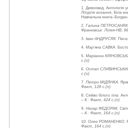
1. Дивоовид. Антологія ук
Літургія кохання; Біла кн
Навчальна книга–Богдан,
2.
Галина ПЕТРОСАНЯК
Франківськ: Лілея-НВ, 96
3.
Іван АНДРУСЯК.
Писа
4.
Мар‘яна САВКА.
Бост
5.
Маріанна КІЯНОВСЬК
с.(о)
6.
Остап СЛИВИНСЬКИ
с.(о)
7.
Петро МІДЯНКА.
Ярм
Факт, 128 с.(п)
8. Сяйво білого тіла: Ант
– К.: Факт, 424 с.(п)
9.
Назар ФЕДОРАК.
Світ
– К.: Факт, 164 с.(п)
10.
Олег РОМАНЕНКО.
Факт, 164 с.(п)