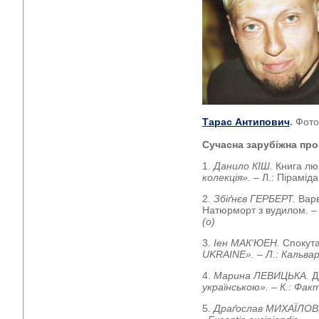
Тарас Антипович
.
Фото
Сучасна зарубіжна про
1.
Данило КІШ.
Книга люб
колекція». –
Л.: Піраміда
2.
Збіґнєв ГЕРБЕРТ.
Варв
Натюрморт з вудилом.
–
(о)
3.
Іен МАК‘ЮЕН.
Спокут
UKRAINE». – Л.: Кальварі
4.
Марина ЛЕВИЦЬКА.
Д
українською».
– К.: Факт
5.
Драґослав МИХАЇЛО