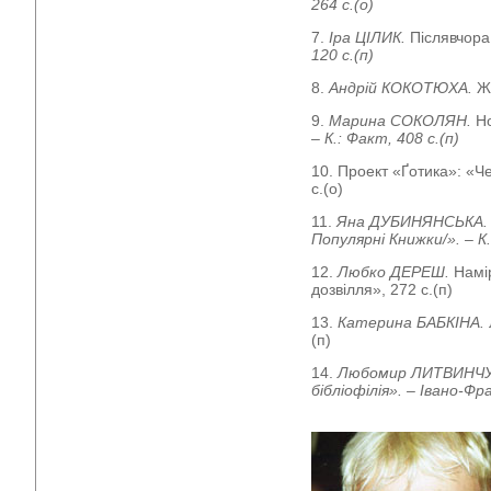
264 с.(о)
7.
Іра ЦІЛИК.
Післявчора
120 с.(п)
8.
Андрій КОКОТЮХА.
Жи
9.
Марина СОКОЛЯН.
Н
– К.: Факт, 408 с.(п)
10. Проект «Ґотика»: «Ч
с.(о)
11.
Яна ДУБИНЯНСЬКА
Популярні Книжки/». – К.
12.
Любко ДЕРЕШ.
Намі
дозвілля», 272 с.(п)
13.
Катерина БАБКІНА.
(п)
14.
Любомир ЛИТВИНЧ
бібліофілія». – Івано-Фра