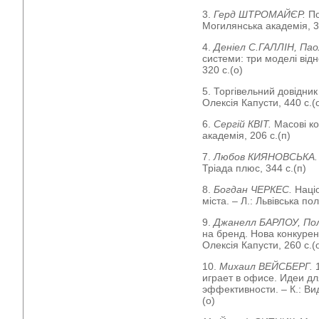
3.
Герд ШТРОМАЙЄР.
По
Могилянська академія, 3
4.
Деніел С.ГАЛЛІН, Па
системи: три моделі відн
320 с.(о)
5. Торгівельний довідни
Олексія Капусти, 440 с.(
6.
Сергій КВІТ.
Масові ко
академія, 206 с.(п)
7.
Любов КИЯНОВСЬКА
Тріада плюс, 344 с.(п)
8.
Богдан ЧЕРКЕС.
Націо
міста. – Л.: Львівська пол
9.
Джанелл БАРЛОУ, По
на бренд. Нова конкурен
Олексія Капусти, 260 с.(
10.
Михаил ВЕЙСБЕРГ.
играет в офисе. Идеи д
эффективности. – К.: Ви
(о)