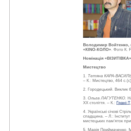
Володимир Войтенко,
«КІNО-КОЛО»
. Фото К. 
Номінація «ВІЗИТІВКА
Мистецтво
1.
Тетяна КАРА-ВАСИЛ
– К.: Мистецтво, 464 с.(с
2. Городецький. Виклик б
3.
Ольга ЛАГУТЕНКО.
На
ХХ століття. – К.:
Грані-Т
4. Українські січові Стрі
спадщина. – Л.: Інститут
мистецьких пам‘яток при
5. Марія Приймаченко. 