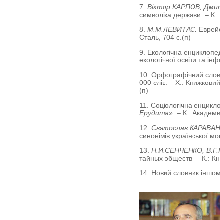
7.
Віктор КАРПОВ, Дм
символіка держави. – К.: 
8.
М.М.ЛЕВИТАС.
Еврейс
Сталь, 704 с.(п)
9. Екологічна енциклопеді
екологічної освіти та інф
10. Орфографічний словн
000 слів. – Х.: Книжкови
(п)
11. Соціологічна енцикл
Ерудита».
– К.: Академв
12.
Святослав КАРАВА
синонімів української мов
13.
Н.И.СЕНЧЕНКО, В.
тайных обществ. – К.: Кн
14. Новий словник іншомов