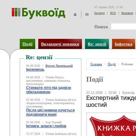
07 серпня 2026, 17:00
Експорт
|
RSS
|
Контакти
|
Пошук
Події
Видавничі новинки
Re: цензії
Інфотека
Re: цензії
Головна
\
Події
\
Рейтинг
06.08.2026
|
Віктор Палинський
Іноземець
Події
04.08.2026
|
Тетяна Мороз,
письменниця, книжкова оглядачка,
бібліотекарка
Строкате літо під однією
обкладинкою
22.12.2008
|
22:50
|
Буквоїд
Експертний тижде
02.08.2026
|
Тетяна Іваніцька-Дячун
лікарка-психіатриня, психотерапевтка,
шостий
письменниця
Після цієї книжки хочеться
подзвонити мамі
02.08.2026
|
Ігор Чорний
Інтриги, шпаги і любов
31.07.2026
|
Тетяна Іваніцька-Дячун,