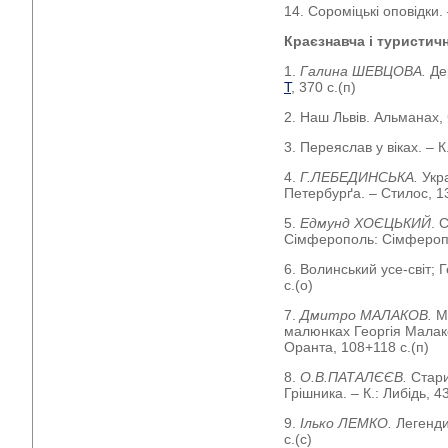
14. Сороміцькі оповідки.
Краєзнавча і туристич
1.
Галина ШЕВЦОВА.
Де
Т
, 370 с.(п)
2. Наш Львів. Альманах, ч
3. Переяслав у віках. – К.
4.
Г.ЛЕБЕДИНСЬКА.
Укр
Петербурґа. – Стилос, 13
5.
Едмунд ХОЄЦЬКИЙ
. 
Сімферополь: Сімферопол
6. Волинський усе-світ; Г
с.(о)
7.
Дмитро МАЛАКОВ.
М
малюнках Георгія Малако
Оранта, 108+118 с.(п)
8.
О.В.ПАТАЛЄЄВ.
Стари
Грішника. – К.: Либідь, 43
9.
Ілько ЛЕМКО.
Легенди
с.(с)