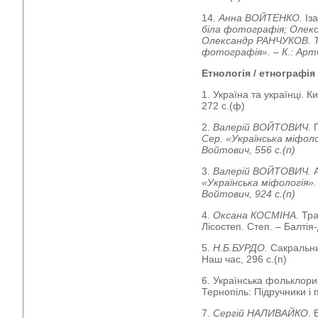
14.
Анна ВОЙТЕНКО.
Іза
біла фотографія;
Олекс
Олександр РАНЧУКОВ. Т
фотографія». – К.: Арт
Етнологія / етнографія
1. Україна та українці. 
272 с.(ф)
2.
Валерій ВОЙТОВИЧ.
Сер. «Українська міфоло
Войтович, 556 с.(п)
3.
Валерій ВОЙТОВИЧ.
«Українська міфологія».
Войтович, 924 с.(п)
4.
Оксана КОСМІНА.
Тра
Лісостеп. Степ. – Балтія-
5.
Н.Б.БУРДО.
Сакральний
Наш час, 296 с.(п)
6. Українська фольклори
Тернопіль: Підручники і п
7.
Сергій НАЛИВАЙКО
. 