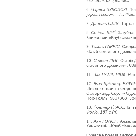
«Exceptis excipiendis». –
6.
Чарльз БУКОВСКІ.
По
українською».
– К.: Факт
7.
Даніель ОДІЯ.
Тартак.
8.
Стівен КІНҐ.
Загублена
Книжковий «Клуб сімейно
9.
Томас ГАРРІС.
Сходже
«Клуб сімейного дозвілля
10.
Стівен КІНҐ.
Острів 
сімейного дозвілля», 688
11.
Чак ПАЛАГНЮК.
Рент
12.
Жан-Крістоф РУФЕ
Швидше тікай та скоро 
Самарканд.
Сер. «Лаур
Пор-Рояль, 560+368+384 
13.
Ґюнтер ҐРАСС.
Кіт 
Фоліо, 187 с.(п)
14.
Анн ГОЛОН.
Анжелик
Книжковий «Клуб сімейно
Сучасна поезія / афор