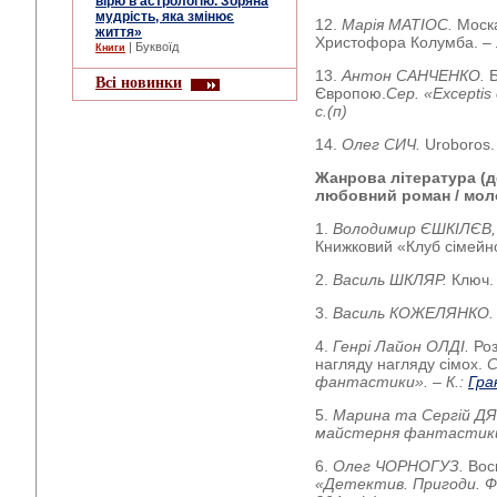
вірю в астрологію. Зоряна
мудрість, яка змінює
12.
Марія МАТІОС.
Моск
життя»
Христофора Колумба. – Л.
| Буквоїд
Книги
13.
Антон САНЧЕНКО.
Б
Всі новинки
Європою.
Сер. «Exceptis 
с.(п)
14.
Олег СИЧ.
Uroboros. 
Жанрова література (де
любовний роман / мол
1.
Володимир ЄШКІЛЄВ,
Книжковий «Клуб сімейно
2.
Василь ШКЛЯР.
Ключ. 
3.
Василь КОЖЕЛЯНКО
4.
Генрі Лайон ОЛДІ.
Роз
нагляду нагляду сімох.
С
фантастики». – К.:
Гра
5.
Марина та Сергій Д
майстерня фантастики»
6.
Олег ЧОРНОГУЗ.
Вос
«Детектив. Пригоди. Фа