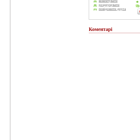
коментувати
роздрукувати
повідомити друга
Коментарі