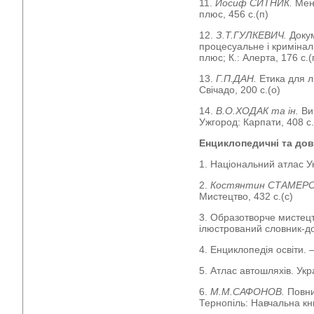
11.
Йосиф СИТНИК.
Мен
плюс, 456 с.(п)
12.
З.Т.ГУЛКЕВИЧ.
Докум
процесуальне і криміналі
плюс; К.: Алерта, 176 с.(
13.
Г.П.ДАН.
Етика для лі
Свічадо, 200 с.(о)
14.
В.О.ХОДАК та ін.
Ви
Ужгород: Карпати, 408 с.
Енциклопедичні та дов
1. Національний атлас Ук
2.
Костянтин СТАМЕР
Мистецтво, 432 с.(с)
3. Образотворче мистец
ілюстрований словник-дові
4. Енциклопедія освіти. –
5. Атлас автошляхів. Укра
6.
М.М.САФОНОВ.
Повни
Тернопіль: Навчальна кн