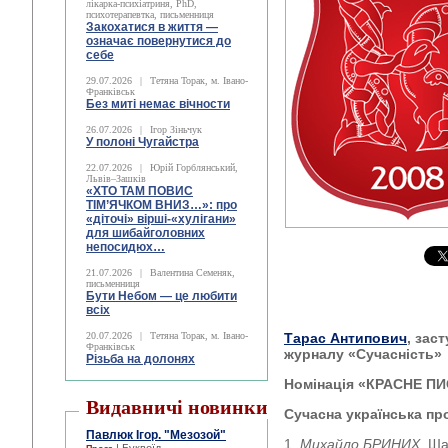
лікарка-психіатриня, PhD,
психотерапевтка, письменниця
Закохатися в життя —
означає повернутися до
себе
29.07.2026
|
Тетяна Торак, м. Івано-
Франківськ
Без миті немає вічности
26.07.2026
|
Ігор Зіньчук
У полоні Чугайстра
22.07.2026
|
Юрій Горблянський,
Львів–Зашків
«ХТО ТАМ ПОВИС
ТІМ’ЯЧКОМ ВНИЗ…»: про
«діточі» вірші-«хулігани»
для шибайголовних
непосидюх…
21.07.2026
|
Валентина Семеняк,
письменниця
Бути Небом ― це любити
всіх
20.07.2026
|
Тетяна Торак, м. Івано-
Тарас Антипович
, зас
Франківськ
журналу «Сучасність»
Різьба на долонях
Номінація «КРАСНЕ 
Видавничі новинки
Сучасна українська про
Павлюк Ігор. "Мезозой"
1.
Михайло БРИНИХ.
Ша