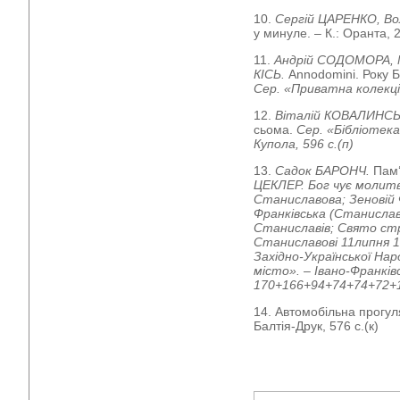
10.
Сергій ЦАРЕНКО, В
у минуле. – К.: Оранта, 2
11.
Андрій СОДОМОРА, 
КІСЬ.
Annodomini. Року Б
Сер. «Приватна колекція»
12.
Віталій КОВАЛИНС
сьома.
Сер. «Бібліотека
Купола, 596 с.(п)
13.
Садок БАРОНЧ.
Пам‘
ЦЕКЛЕР. Бог чує молит
Станиславова;
Зеновій 
Франківська (Станисла
Станиславів; Свято стрі
Станиславові 11липня 1
Західно-Української Нар
місто». – Івано-Франків
170+166+94+74+74+72+1
14. Автомобільна прогуля
Балтія-Друк, 576 с.(к)