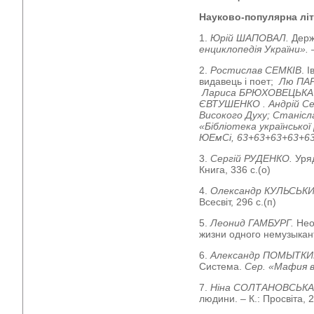
Науково-популярна літ
1.
Юрій ШАПОВАЛ.
Дер
енциклопедія України». –
2.
Ростислав СЕМКІВ
. 
видавець і поет;
Лю ПАР
Лариса БРЮХОВЕЦЬКА .
ЄВТУШЕНКО . Андрій Се
Високого Духу;
Станісл
«Бібліотека української
ЮЕмСі, 63+63+63+63+63 
3.
Сергій РУДЕНКО.
Уря
Книга, 336 с.(о)
4.
Олександр КУЛЬСЬК
Всесвіт, 296 с.(п)
5.
Леонид ГАМБУРГ.
Нео
жизни одного немузыканта
6.
Александр ПОМЫТКИ
Система.
Сер. «Мафия в 
7.
Ніна СОЛТАНОВСЬКА
людини. – К.: Просвіта, 2