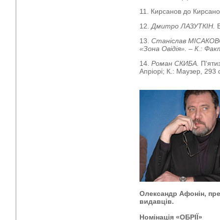
11. Кирсанов до Кирсанов
12.
Дмитро ЛАЗУТКІН.
13.
Станіслав МІСАКО
«Зона Овідія». – К.: Факт
14.
Роман СКИБА.
П‘ятиз
Апріорі; К.: Маузер, 293 с
Олександр Афонін, през
видавців.
Номінація «ОБРІЇ»