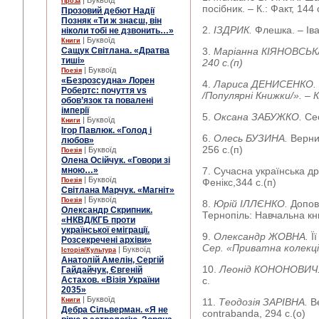
| Буквоїд
Проза
посібник. – К.: Факт, 144 
Прозовий дебют Надії
Позняк «Ти ж знаєш, він
2.
ІЗДРИК.
Флешка. – Іва
ніколи тобі не дзвонить…»
| Буквоїд
Книги
Сащук Світлана. «Дратва
3.
Маріанна КІЯНОВСЬК
тиші»
240 с.(п)
| Буквоїд
Поезія
«Безрозсудна» Лорен
4.
Лариса ДЕНИСЕНКО.
Робертс: почуття vs
/Популярні Книжки/». – К
обов’язок та повалені
імперії
5.
Оксана ЗАБУЖКО.
Се
| Буквоїд
Книги
Ігор Павлюк. «Голод і
6.
Олесь БУЗИНА.
Верни
любов»
256 с.(п)
| Буквоїд
Поезія
Олена Осійчук. «Говори зі
мною…»
7. Сучасна українська дра
| Буквоїд
Поезія
Фенікс,344 с.(п)
Світлана Марчук. «Магніт»
| Буквоїд
Поезія
8.
Юрій ІЛЛЄНКО.
Допові
Олександр Скрипник.
Тернопіль: Навчальна кн
«НКВД/КГБ проти
української еміграції.
9.
Олександр ЖОВНА.
Ї
Розсекречені архіви»
Сер. «Приватна колекці
| Буквоїд
Історія/Культура
Анатолій Амелін, Сергій
10.
Леонід КОНОНОВИЧ
Гайдайчук, Євгеній
Астахов. «Візія України
с.
2035»
| Буквоїд
Книги
11.
Теодозія ЗАРІВНА.
В
Дебра Сільверман. «Я не
contrabanda, 294 с.(о)