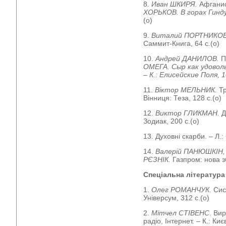
8.
Иван ШКИРЯ.
Афгани
ХОРЬКОВ. В горах Гинд
(о)
9.
Виталий ПОРТНИКО
Саммит-Книга, 64 с.(о)
10.
Андрей ДАНИЛОВ.
П
ОМЕГА. Сыр как удовол
– К.: Елисейские Поля, 1
11.
Віктор МЕЛЬНИК.
Тр
Вінниця: Теза, 128 с.(о)
12.
Виктор ГЛИКМАН.
Д
Зодиак, 200 с.(о)
13. Духовні скарби. – Л.:
14.
Валерій ПАНЮШКІН, 
РЄЗНІК.
Газпром: нова зб
Спеціальна література
1.
Олег РОМАНЧУК.
Сис
Універсум, 312 с.(о)
2.
Мітчел СТІВЕНС
. Ви
радіо, Інтернет. – К.: Ки