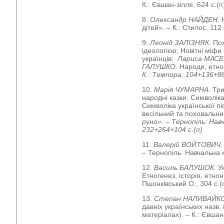
К.: Євшан-зілля, 624 с.(п
8.
Олександр НАЙДЕН.
дітей». – К.: Стилос, 112 
9.
Леонід ЗАЛІЗНЯК
. По
ідеологією; Новітні міф
українців;
Лариса МАС
ГАЛУШКО
. Народи, етно
К.: Темпора, 104+136+88
10.
Марія ЧУМАРНА.
Три
народні казки. Символік
Символіка української п
весільний та поховальни
руно». – Тернопіль: Нав
232+264+104 с.(п)
11.
Валерій ВОЙТОВИЧ
– Тернопіль: Навчальна к
12.
Василь БАЛУШОК.
У
Етногенез, історія, етно
Пшонківський О., 304 с.(
13.
Степан НАЛИВАЙК
давніх українських назв,
матеріалах). – К.: Євшан-