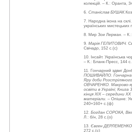
колекцій. – К.: Оранта, 3
6.
Станіслав БУШАК.
Коз
7. Народна ікона на склі.
українських мистецьких 
8. Мир Зои Лерман. – К.: 
9.
Марія ГЕЛИТОВИЧ.
С
Свічадо, 152 с.(с)
10. Інсайт. Українська ч
– К.: Бланк-Пресс, 144 с.
11. Гончарний здвиг Дон
ПОШИВАЙЛО. Гончарна в
Яру доби Розстріляного
ОВЧАРЕНКО. Макрово-яр
освіти в Україні; Книга
кінця ХІХ – середини Х
матеріали.
– Опішне: У
240+160+ с.(ф)
12.
Богдан СОРОКА, Ві
Л.: б/н, 28 с.(о)
13.
Євген ДЕРЛЕМЕНКО
272 с.(с)