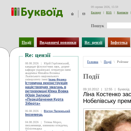
09 серпня 2026, 15:59
Експорт
|
RSS
|
Контакти
|
Пошук
Події
Видавничі новинки
Re: цензії
Інфотека
Re: цензії
Головна
\
Події
\
Рейтинг
08.08.2026
|
Юрій Горблянський,
кандидат філологічних наук, доцент
кафедри української літератури імені
академіка Михайла Возняка
Події
Львівського національного
університету імені
Івана Франка
Історична реконструкція
націєтворчих змагань в
09.10.2012
|
12:55
|
Буквоїд
ретроромані Юрка Вовка
Ліна Костенко за
(Юрія Зилюка)
«Передбачення Курта
Нобелівську прем
Зіберта»
06.08.2026
|
Віктор Палинський
Іноземець
04.08.2026
|
Тетяна Мороз,
письменниця, книжкова оглядачка,
бібліотекарка