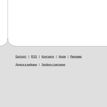
Експорт
|
RSS
|
Контакти
|
Архів
|
Реклама
Додати в вибране
|
Зробити стартовою