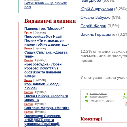
Іван Дзюба
(8,6%);
Бути Небом ― це любити
всіх
Юрій Андрухович
(5,2%);
Оксана Забужко
(5%);
Видавничі новинки
Сергій Жадан
(3,5%);
Павлюк Ігор. "Мезозой"
| Буквоїд
Проза
Василь Герасим
´юк (3,2
Прозовий дебют Надії
Позняк «Ти ж знаєш, він
ніколи тобі не дзвонить…»
| Буквоїд
Книги
12,2% опитаних вважають
Сащук Світлана. «Дратва
письменників не заслуго
тиші»
премії.
| Буквоїд
Поезія
«Безрозсудна» Лорен
Робертс: почуття vs
обов’язок та повалені
імперії
У опитуванні взяли участ
| Буквоїд
Книги
Ігор Павлюк. «Голод і
любов»
| Буквоїд
Поезія
коментувати
Олена Осійчук. «Говори зі
роздрукувати
мною…»
повідомити друга
| Буквоїд
Поезія
Світлана Марчук. «Магніт»
| Буквоїд
Поезія
Олександр Скрипник.
Коментарі
«НКВД/КГБ проти
української еміграції.