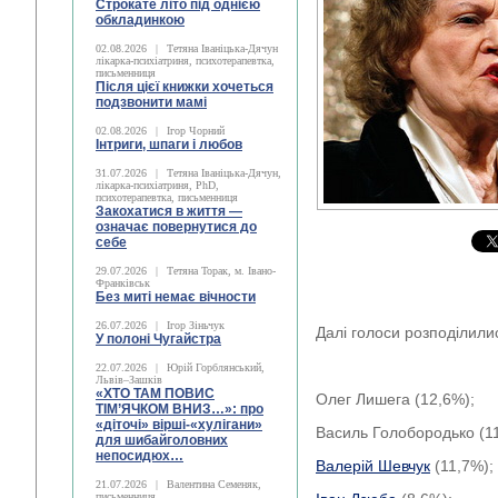
Строкате літо під однією
обкладинкою
02.08.2026
|
Тетяна Іваніцька-Дячун
лікарка-психіатриня, психотерапевтка,
письменниця
Після цієї книжки хочеться
подзвонити мамі
02.08.2026
|
Ігор Чорний
Інтриги, шпаги і любов
31.07.2026
|
Тетяна Іваніцька-Дячун,
лікарка-психіатриня, PhD,
психотерапевтка, письменниця
Закохатися в життя —
означає повернутися до
себе
29.07.2026
|
Тетяна Торак, м. Івано-
Франківськ
Без миті немає вічности
26.07.2026
|
Ігор Зіньчук
Далі голоси розподілилис
У полоні Чугайстра
22.07.2026
|
Юрій Горблянський,
Львів–Зашків
«ХТО ТАМ ПОВИС
Олег Лишега (12,6%);
ТІМ’ЯЧКОМ ВНИЗ…»: про
«діточі» вірші-«хулігани»
Василь Голобородько (11
для шибайголовних
непосидюх…
Валерій Шевчук
(11,7%);
21.07.2026
|
Валентина Семеняк,
письменниця