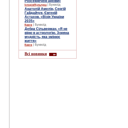
Розсекречені архіви»
| Буквоїд
Історія/Культура
Анатолій Амелін, Сергій
Гайдайчук, Євгеній
Астахов. «Візія України
2035»
| Буквоїд
Книги
Дебра Сільверман. «Я не
вірю в астрологію. Зоряна
мудрість, яка змінює
життя»
| Буквоїд
Книги
Всі новинки