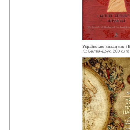
Українське козацтво і
К.: Балтія-Друк, 200 с.(п)