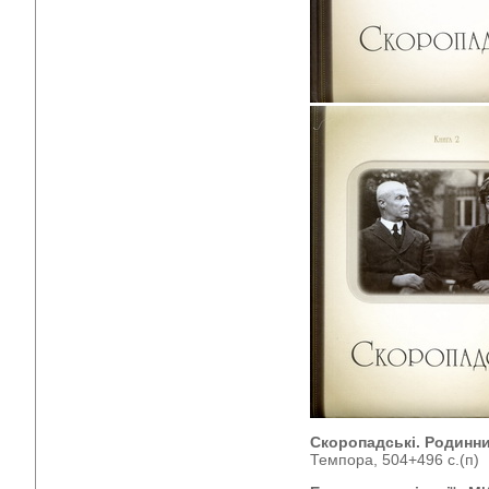
Скоропадські. Родинн
Темпора, 504+496 с.(п)