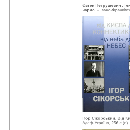
Євген Петрушевич
.
Іл
нарис.
– Івано-Франківсь
Ігор Сікорський. Від К
Адеф-Україна, 256 с.(п)