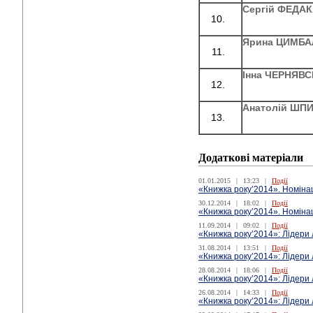
Сергій ФЕДА
Ярина ЦИМБА
Інна ЧЕРНЯВ
Анатолій ШП
Додаткові матеріали
01.01.2015
|
13:23
|
Події
«Книжка року’2014». Номінац
30.12.2014
|
18:02
|
Події
«Книжка року’2014». Номінац
11.09.2014
|
09:02
|
Події
«Книжка року’2014»: Лідери 
31.08.2014
|
13:51
|
Події
«Книжка року’2014»: Лідери
28.08.2014
|
18:06
|
Події
«Книжка року’2014»: Лідери 
26.08.2014
|
14:33
|
Події
«Книжка року’2014»: Лідери 