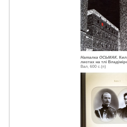
Наталка ОСЬМАК.
Кил
листах на тлі Владімі
Вал, 600 с.(п)