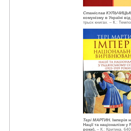
Станіслав КУЛЬЧИЦЬ
комунізму в Україні ві
трьох книгах. – К.: Темп
Тері МАРТИН.
Імперія 
Нації та націоналізм у
роки).
– К.: Критика, 640