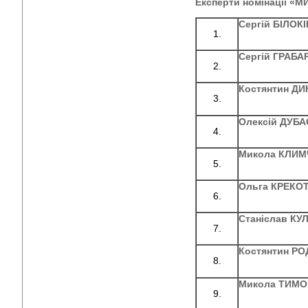
Експерти номінації 
Сергій БІЛОК
Сергій ГРАБА
Костянтин Д
Олексій ДУБА
Микола КЛИМ
Ольга КРЕКО
Станіслав К
Костянтин РО
Микола ТИМ