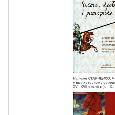
Наталя СТАРЧЕНКО
. 
у шляхетському серед
ХVI
–
ХVІI століття).
– К.: