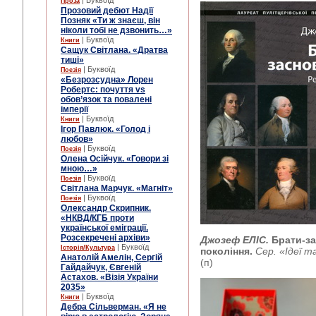
| Буквоїд
Проза
Прозовий дебют Надії
Позняк «Ти ж знаєш, він
ніколи тобі не дзвонить…»
| Буквоїд
Книги
Сащук Світлана. «Дратва
тиші»
| Буквоїд
Поезія
«Безрозсудна» Лорен
Робертс: почуття vs
обов’язок та повалені
імперії
| Буквоїд
Книги
Ігор Павлюк. «Голод і
любов»
| Буквоїд
Поезія
Олена Осійчук. «Говори зі
мною…»
| Буквоїд
Поезія
Світлана Марчук. «Магніт»
| Буквоїд
Поезія
Олександр Скрипник.
«НКВД/КГБ проти
української еміграції.
Розсекречені архіви»
Джозеф ЕЛІС.
Брати-з
| Буквоїд
Історія/Культура
покоління.
Сер. «Ідеї т
Анатолій Амелін, Сергій
(п)
Гайдайчук, Євгеній
Астахов. «Візія України
2035»
| Буквоїд
Книги
Дебра Сільверман. «Я не