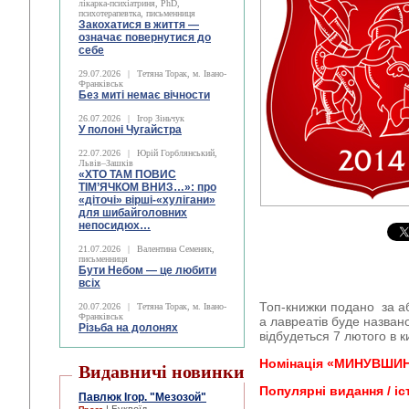
лікарка-психіатриня, PhD,
психотерапевтка, письменниця
Закохатися в життя —
означає повернутися до
себе
29.07.2026
|
Тетяна Торак, м. Івано-
Франківськ
Без миті немає вічности
26.07.2026
|
Ігор Зіньчук
У полоні Чугайстра
22.07.2026
|
Юрій Горблянський,
Львів–Зашків
«ХТО ТАМ ПОВИС
ТІМ’ЯЧКОМ ВНИЗ…»: про
«діточі» вірші-«хулігани»
для шибайголовних
непосидюх…
21.07.2026
|
Валентина Семеняк,
письменниця
Бути Небом ― це любити
всіх
Топ-книжки подано за аб
20.07.2026
|
Тетяна Торак, м. Івано-
Франківськ
а лавреатів буде названо
Різьба на долонях
відбудеться 7 лютого в к
Номінація «МИНУВШИ
Видавничі новинки
Популярні видання / і
Павлюк Ігор. "Мезозой"