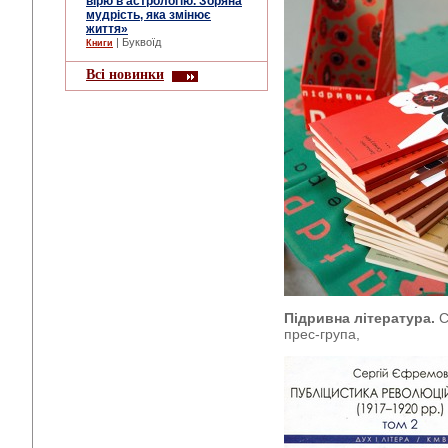
вірю в астрологію. Зоряна
мудрість, яка змінює
життя»
| Буквоїд
Книги
Всі новинки
Підривна література.
С
прес-група,