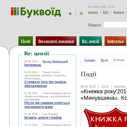
06 серпня 2026, 13:40
Експорт
|
RSS
|
Контакти
|
Пошук
Події
Видавничі новинки
Re: цензії
Інфотека
Re: цензії
Головна
\
Події
\
Рейтинг
06.08.2026
|
Віктор Палинський
Іноземець
Події
04.08.2026
|
Тетяна Мороз,
письменниця, книжкова оглядачка,
бібліотекарка
Строкате літо під однією
обкладинкою
02.01.2015
|
13:22
|
Буквоїд
«Книжка року’201
02.08.2026
|
Тетяна Іваніцька-Дячун
лікарка-психіатриня, психотерапевтка,
«Минувшина». Ко
письменниця
Після цієї книжки хочеться
подзвонити мамі
02.08.2026
|
Ігор Чорний
Інтриги, шпаги і любов
31.07.2026
|
Тетяна Іваніцька-Дячун,