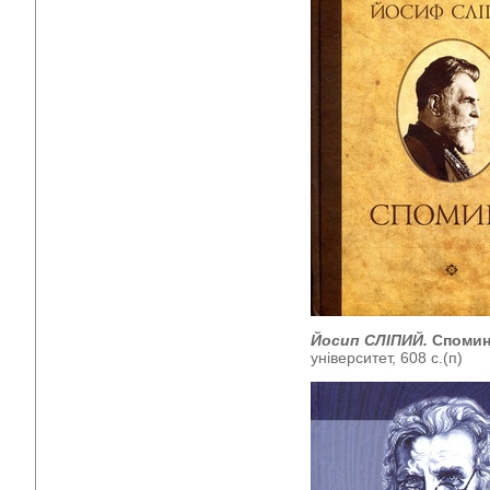
Йосип СЛІПИЙ.
Споми
університет, 608 с.(п)