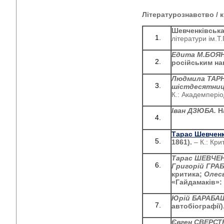
Літературознавство / 
Шевченківська 
літератури ім.Т
Едита М.БОЯ
російським на
Людмила ТАР
шістдесятницт
К.: Академперіо
Іван ДЗЮБА.
Н
Тарас Шевчен
1861).
– К.: Кри
Тарас ШЕВЧЕ
Григорій ГРА
критика;
Олес
«Гайдамаків»: 
Юрій БАРАБА
автобіографії)
Євген СВЕРС