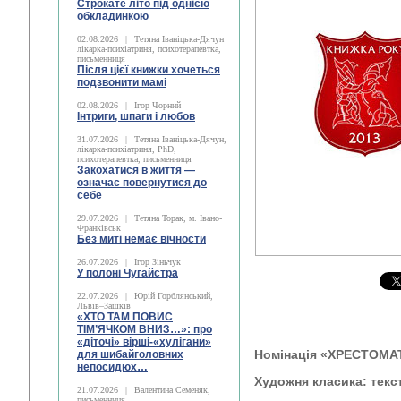
Строкате літо під однією
обкладинкою
02.08.2026
|
Тетяна Іваніцька-Дячун
лікарка-психіатриня, психотерапевтка,
письменниця
Після цієї книжки хочеться
подзвонити мамі
02.08.2026
|
Ігор Чорний
Інтриги, шпаги і любов
31.07.2026
|
Тетяна Іваніцька-Дячун,
лікарка-психіатриня, PhD,
психотерапевтка, письменниця
Закохатися в життя —
означає повернутися до
себе
29.07.2026
|
Тетяна Торак, м. Івано-
Франківськ
Без миті немає вічности
26.07.2026
|
Ігор Зіньчук
У полоні Чугайстра
22.07.2026
|
Юрій Горблянський,
Львів–Зашків
«ХТО ТАМ ПОВИС
ТІМ’ЯЧКОМ ВНИЗ…»: про
«діточі» вірші-«хулігани»
Номінація «ХРЕСТОМА
для шибайголовних
непосидюх…
Художня класика: текст
21.07.2026
|
Валентина Семеняк,
письменниця