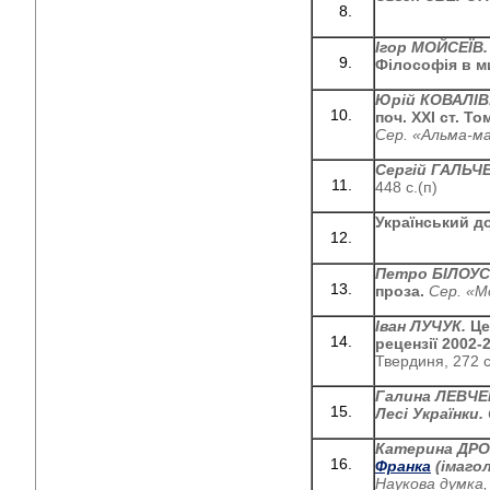
Ігор МО
ЙСЕЇВ
Філософія в м
Юрій КОВАЛІВ
поч. ХХІ ст. Т
Сер. «Альма-м
Сергій ГАЛЬЧ
448 с.(п)
Український д
Петро БІЛОУС
проза.
Сер. «М
Іван ЛУЧУК.
Це
рецензії 2002-
Твердиня, 272 с
Галина ЛЕВЧ
Лесі Українки.
Катерина ДР
Франка
(імагол
Наукова думка, 