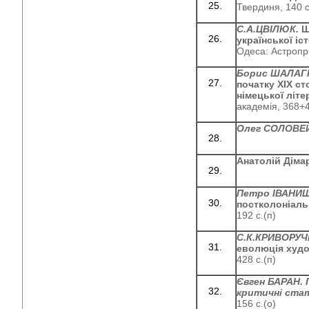
Твердиня, 140 с
С.А.ЦВІЛЮК.
Ш
української іс
Одеса: Астропри
Борис ШАЛАГ
початку ХІХ сто
німецької літ
академія, 368+4
Олег СОЛОВЕ
Анатолій Діма
Петро ІВАНИ
постколоніаль
192 с.(п)
С.К.КРИВОРУ
еволюція худо
428 с.(п)
Євген БАРАН.
критичні статт
156 с.(о)