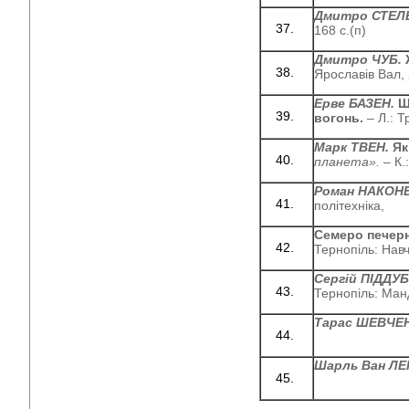
Дмитро СТЕЛ
168 с.(п)
Дмитро ЧУБ.
Ярославів Вал, 
Ерве БАЗЕН.
Щ
вогонь.
– Л.: Т
Марк ТВЕН.
Як
планета».
– К.
Роман НАКОН
політехніка,
Семеро печерн
Тернопіль: Навч
Сергій ПІДДУ
Тернопіль: Манд
Тарас ШЕВЧЕ
Шарль Ван ЛЕ