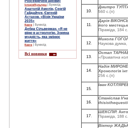
Розсекречені архіви»
| Буквоїд
Історія/Культура
Дмитро ТУПТ
Анатолій Амелін, Сергій
560 с.(п)
Гайдайчук, Євгеній
Астахов. «Візія України
Дарія ВІКОНС
2035»
| Буквоїд
його мистецьк
Книги
Дебра Сільверман. «Я не
Піраміда, 184 с.
вірю в астрологію. Зоряна
мудрість, яка змінює
Микола ГОГО
життя»
Наукова думка, 
| Буквоїд
Книги
Остап ТАРНА
Всі новинки
«Приватна кол
Надія МИРОН
Хронологія ін
256 с.(п)
Іван КОТЛЯР
Станіслав Іґн
this
is
the
quest
ШЕКСПІР.
Анто
Піраміда, 188 с.
Віктор ЖАДЬК