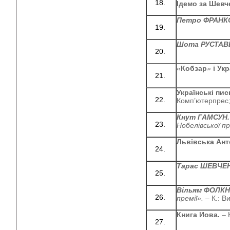
Ідемо за Шевч
Петро ФРАНК
Шота РУСТАВ
«
Кобзар
»
і Укр
Українські пис
Комп’ютерпрес;
Кнут ГАМСУН
Нобелівської пр
Львівська Ант
Тарас ШЕВЧЕ
Вільям ФОЛКН
премії».
– К.: В
Книга Иова.
– 