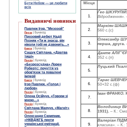
Місце
Бути Небом ― це любити
всіх
Ґео ШКУРУПІЙ
Відродження».
Видавничі новинки
Маркіян ШАШ
Павлюк Ігор. "Мезозой"
560 с.(с)
| Буквоїд
Проза
Прозовий дебют Надії
Олександр Ш
Позняк «Ти ж знаєш, він
перша, друга.
ніколи тобі не дзвонить…»
| Буквоїд
Книги
Сащук Світлана. «Дратва
Данте АЛІГ’ЄР
тиші»
352 с.(п)
| Буквоїд
Поезія
«Безрозсудна» Лорен
Луцький Псалт
Робертс: почуття vs
обов’язок та повалені
імперії
Тарас ШЕВЧЕ
| Буквоїд
Книги
50+32 с.(ф)
Ігор Павлюк. «Голод і
любов»
| Буквоїд
Поезія
Іван ФРАНКО.
Олена Осійчук. «Говори зі
мною…»
| Буквоїд
Поезія
Володимир В
Світлана Марчук. «Магніт»
1931).
– К.: Смо
| Буквоїд
Поезія
Олександр Скрипник.
«НКВД/КГБ проти
Валеріан ПІ
української еміграції.
класика».
– К.: