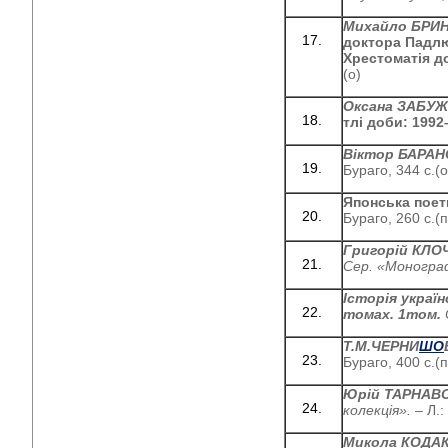
Михайло БРИ
доктора Падлю
Хрестоматія д
(о)
Оксана ЗАБУ
тлі доби: 1992
Віктор БАРАН
Бураго, 344 с.(о
Японська поет
Бураго, 260 с.(п
Григорій КЛО
Сер. «Моногра
Історія україн
томах. 1том.
Т.М.ЧЕРНИ
ШО
Бураго, 400 с.(п
Юрій ТАРНАВ
колекція».
– Л.:
Микола КОДА