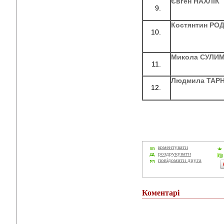
Євген НАХЛІК
Костянтин РО
Микола СУЛИ
Людмила ТАР
коментувати
роздрукувати
повідомити друга
Коментарі