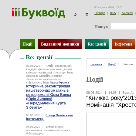
09 серпня 2026, 03:01
Експорт
|
RSS
|
Контакти
|
Пошук
Події
Видавничі новинки
Re: цензії
Інфотека
Re: цензії
Головна
\
Події
\
Рейтинг
08.08.2026
|
Юрій Горблянський,
кандидат філологічних наук, доцент
кафедри української літератури імені
академіка Михайла Возняка
Події
Львівського національного
університету імені
Івана Франка
Історична реконструкція
націєтворчих змагань в
08.01.2014
|
14:08
|
Буквоїд
ретроромані Юрка Вовка
"Книжка року‘2013
(Юрія Зилюка)
«Передбачення Курта
Номінація "Хрест
Зіберта»
06.08.2026
|
Віктор Палинський
Іноземець
04.08.2026
|
Тетяна Мороз,
письменниця, книжкова оглядачка,
бібліотекарка