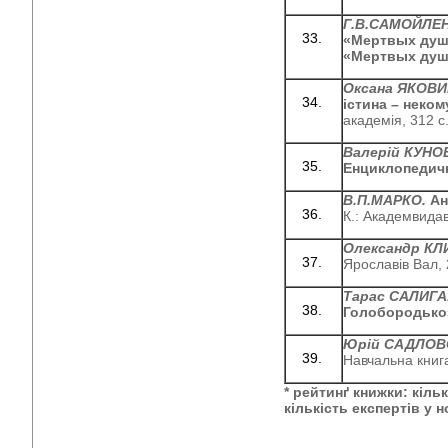
Г.В.САМОЙЛЕ
«Мертв
ых душ
«Мертв
ых душ
Оксана ЯКОВИ
істина – неком
академія, 312 с.
Валерій КУНО
Енциклопедич
В.П.МАРКО.
Ан
К.: Академвидав
Олександр КЛ
Ярославів Вал, 
Тарас САЛИГА
Голобородькоз
Юрій САДЛОВ
Навчальна книга
*
рейтинґ книжки: кіль
кількість експертів у н