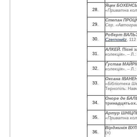
Яцек БОХЕНС
«Приватна кол
Степан ПРОЦ
Сер. «Автогра
Роберт ВАЛЬ
Czernowitz
, 112
АЛКЕЙ.
Пісні 
колекція».
– Л.:
Ґустав МАЙРІ
колекція».
– Л.:
Оксана ІВАНЕ
«Бібліотека Ш
Тернопіль: Навч
Оноре де БАЛ
тринадцятьох
Артур ШНІЦЛ
«Приватна кол
Вірджинія ВУ
(п)