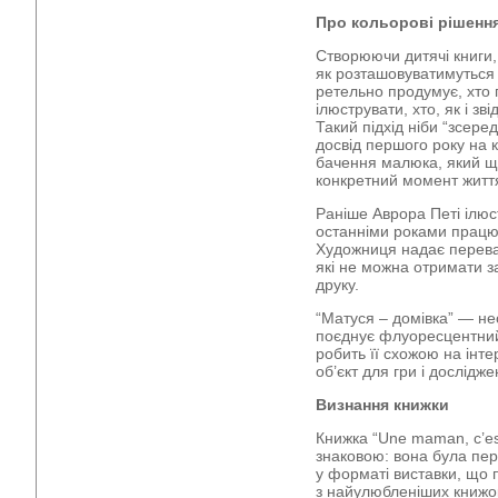
Про кольорові рішення
Створюючи дитячі книги,
як розташовуватимуться т
ретельно продумує, хто 
ілюструвати, хто, як і з
Такий підхід ніби “зсере
досвід першого року на к
бачення малюка, який що
конкретний момент житт
Раніше Аврора Петі ілюс
останніми роками працю
Художниця надає переваг
які не можна отримати з
друку.
“Матуся – домівка” — не
поєднує флуоресцентний
робить її схожою на інте
об’єкт для гри і дослід
Визнання книжки
Книжка “Une maman, c’e
знаковою: вона була пе
у форматі виставки, що 
з найулюбленіших книжо