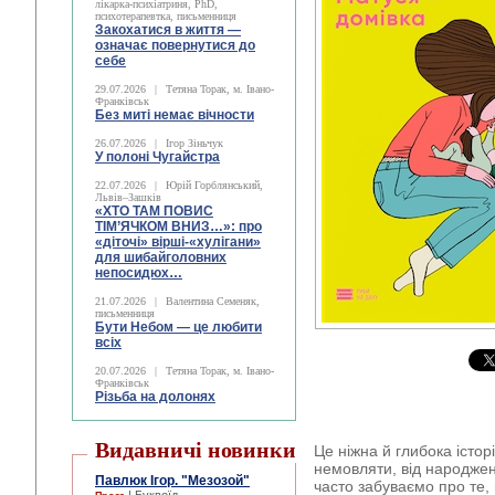
лікарка-психіатриня, PhD,
психотерапевтка, письменниця
Закохатися в життя —
означає повернутися до
себе
29.07.2026
|
Тетяна Торак, м. Івано-
Франківськ
Без миті немає вічности
26.07.2026
|
Ігор Зіньчук
У полоні Чугайстра
22.07.2026
|
Юрій Горблянський,
Львів–Зашків
«ХТО ТАМ ПОВИС
ТІМ’ЯЧКОМ ВНИЗ…»: про
«діточі» вірші-«хулігани»
для шибайголовних
непосидюх…
21.07.2026
|
Валентина Семеняк,
письменниця
Бути Небом ― це любити
всіх
20.07.2026
|
Тетяна Торак, м. Івано-
Франківськ
Різьба на долонях
Видавничі новинки
Це ніжна й глибока істор
немовляти, від народжен
Павлюк Ігор. "Мезозой"
часто забуваємо про те,