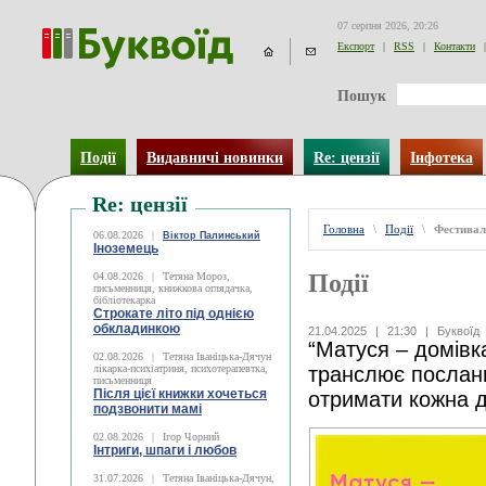
07 серпня 2026, 20:26
Експорт
|
RSS
|
Контакти
|
Пошук
Події
Видавничі новинки
Re: цензії
Інфотека
Re: цензії
Головна
\
Події
\
Фестивал
06.08.2026
|
Віктор Палинський
Іноземець
Події
04.08.2026
|
Тетяна Мороз,
письменниця, книжкова оглядачка,
бібліотекарка
Строкате літо під однією
обкладинкою
21.04.2025
|
21:30
|
Буквоїд
“Матуся – домівк
02.08.2026
|
Тетяна Іваніцька-Дячун
лікарка-психіатриня, психотерапевтка,
транслює послан
письменниця
Після цієї книжки хочеться
отримати кожна 
подзвонити мамі
02.08.2026
|
Ігор Чорний
Інтриги, шпаги і любов
31.07.2026
|
Тетяна Іваніцька-Дячун,