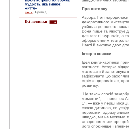
швидкоплинних зворушли
вірю в астрологію. Зоряна
мудрість, яка змінює
життя»
Про авторку
| Буквоїд
Книги
Аврора Петі народилася 
Всі новинки
декоративного мистецтва
увійшла до нового покол
Вона пише та ілюструє ди
для газет і журналів, а т
оформленням театральни
Нанті й виховує двох діте
Історія книжки
Ідея книги-картинки при
вагітності. Авторка відч
малювати й занотовуват
зафіксувати цю захопли
стрімко дорослішає, про
розвитку.
“Це також спосіб закарбу
моменти”, — пояснює Ав
1”, — вже у перші місяці,
своєю дитиною, ви усвід
пережили, одразу зникаю
швидко, ми не можемо з
створення книги про цей
його спокійніше і впевне