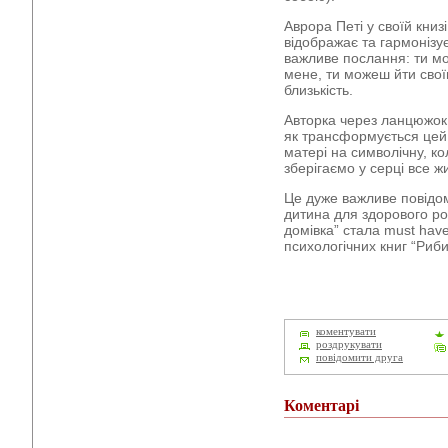
Аврора Петі у своїй книз
відображає та гармонізу
важливе послання: ти мо
мене, ти можеш йти сво
близькість.
Авторка через ланцюжок 
як трансформується цей 
матері на символічну, ко
зберігаємо у серці все ж
Це дуже важливе повідо
дитина для здорового ро
домівка” стала must hav
психологічних книг “Риби
коментувати
роздрукувати
повідомити друга
Коментарі