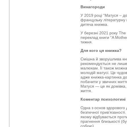
Винагороди
У 2019 році “Матуся – д
французьку літературну 
дитяча книжка.
У березні 2021 року The
переклад книги “A Mothe
тижня.
Для кого ця книжка?
Смішна й зворушлива кн
рекомендується не лише
малюкам. Її також можна 
молодій матусі. Це чудо
адже книжка-картинка до
побачити у звичних митт
Матуся — це як домівка,
життя.
Коментар психологині 
Одна з основ здорового
безпечної прив’язаності
якому відбувається про
прагнення близькості (бу
собою).