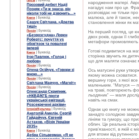
| Буквоїд
Проза
народження матері. Авр
Прозовий дебют Надії
нагадує нам про це. Фра
Позняк «Ти ж знаєш, він
розповідає не тільки пр
ніколи тобі не дзвонить…»
малюка, але й також, не
| Буквоїд
Книги
Сащук Світлана. «Дратва
становлення жінки як мат
тиші»
| Буквоїд
Поезія
На перший погляд, це к
«Безрозсудна» Лорен
двох років, однак її глибо
Робертс: почуття vs
метафори промовляють 
обов’язок та повалені
імперії
Готові подивитися на м
| Буквоїд
Книги
сторінка звучить як дитя
Ігор Павлюк. «Голод і
що для маляти означає м
любов»
| Буквоїд
Поезія
Олена Осійчук. «Говори зі
Ось матусині руки утвор
мною…»
якому можна сховатися. 
| Буквоїд
Поезія
вершину гори, з якої вс
Світлана Марчук. «Магніт»
маленьким. “Матуся — п
| Буквоїд
Поезія
на траві, повторюють фо
Олександр Скрипник.
льодяник” — маля дослі
«НКВД/КГБ проти
навіть на смак.
української еміграції.
Розсекречені архіви»
| Буквоїд
Однак цю книгу не можн
Історія/Культура
Анатолій Амелін, Сергій
занадто солодкою завдя
Гайдайчук, Євгеній
лініям та гумору, що при
Астахов. «Візія України
облич. Це реальна істор
2035»
прив’язаності, в якій є м
| Буквоїд
Книги
для втоми від рутинного 
Дебра Сільверман. «Я не