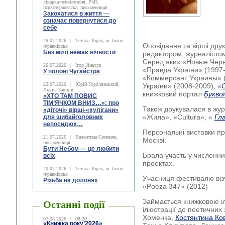
лікарка-психіатриня, PhD,
психотерапевтка, письменниця
Закохатися в життя —
означає повернутися до
себе
29.07.2026
|
Тетяна Торак, м. Івано-
Оповідання та вірші дру
Франківськ
Без миті немає вічности
редактором, журналістом
Серед яких «Новые Черн
26.07.2026
|
Ігор Зіньчук
«Правда України» (1997-
У полоні Чугайстра
«Коммерсант Украины» (2
22.07.2026
|
Юрій Горблянський,
України» (2008-2009), «
Львів–Зашків
книжковий портал
Буквої
«ХТО ТАМ ПОВИС
ТІМ’ЯЧКОМ ВНИЗ…»: про
Також друкувалася в жу
«діточі» вірші-«хулігани»
«Жила», «Cultura», «
Гл
для шибайголовних
непосидюх…
Персональні виставки про
21.07.2026
|
Валентина Семеняк,
Москві.
письменниця
Бути Небом ― це любити
Брала участь у численни
всіх
проектах.
20.07.2026
|
Тетяна Торак, м. Івано-
Франківськ
Учасниця фестивалю візу
Різьба на долонях
«Poeza 347» (2012)
Займається книжковою і
Останні події
ілюстрації до поетичних 
Хоменка,
Костянтина Ко
07.08.2026
|
08:20
«Книжка року’2026»