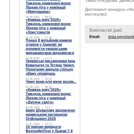
Таньо Клісурова, Дениса
Тиждень книжкової моди:
Лідери літа у номінації
Дипломант конкурсу «Но
«Минувшина»
мистецтво).
06.08.2026
|
08:20
«Книжка року’2026»
Тиждень книжкової моди:
Лідери літа у номінації
Контактні дані
«Хрестоматія
Email:
lesia.synyche
05.08.2026
|
11:26
Понад 8 мільйонів книжок
згоріли у Харкові: як
допомогти українським
видавництвам відновитися
05.08.2026
|
11:17
Українські письменниці Інна
Ковальчук та Тетяна Череп-
Пероганич видали спільну
збірку оповідань
05.08.2026
|
10:04
Чому вони для мене разом...
05.08.2026
|
08:28
«Книжка року’2026»
Тиждень книжкової моди:
Лідери літа у номінації
«Дитяче свято»
04.08.2026
|
13:27
Ірину Шувалову відзначено
норвезькою нагородою
Ordknappen 2026
31.07.2026
|
13:13
10 причин відвідати
BestsellerFest у Львові 7-9