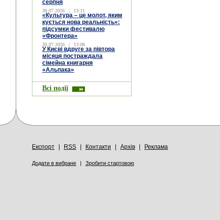
серпня
30.07.2026
|
13:11
«Культура – це молот, яким
кується нова реальність»:
підсумки фестивалю
«Фронтера»
30.07.2026
|
13:08
У Києві вдруге за півтора
місяця постраждала
сімейна книгарня
«Альпака»
Всі події
Експорт
|
RSS
|
Контакти
|
Архів
|
Реклама
Додати в вибране
|
Зробити стартовою