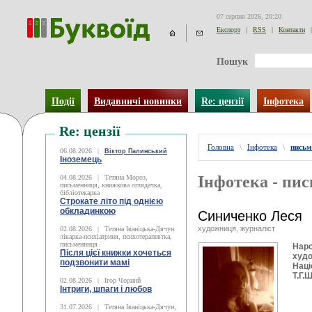
07 серпня 2026, 20:20
Експорт
|
RSS
|
Контакти
|
Пошук
Події
Видавничі новинки
Re: цензії
Інфотека
Re: цензії
Головна
\
Інфотека
\
письм
06.08.2026
|
Віктор Палинський
Іноземець
Інфотека - пи
04.08.2026
|
Тетяна Мороз,
письменниця, книжкова оглядачка,
бібліотекарка
Строкате літо під однією
обкладинкою
Синиченко Леся
художниця, журналіст
02.08.2026
|
Тетяна Іваніцька-Дячун
лікарка-психіатриня, психотерапевтка,
письменниця
Наро
Після цієї книжки хочеться
худо
подзвонити мамі
Наці
Т.Г.
02.08.2026
|
Ігор Чорний
Інтриги, шпаги і любов
31.07.2026
|
Тетяна Іваніцька-Дячун,