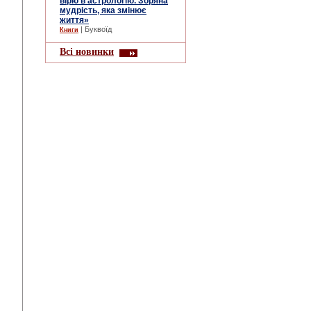
вірю в астрологію. Зоряна
мудрість, яка змінює
життя»
| Буквоїд
Книги
Всі новинки