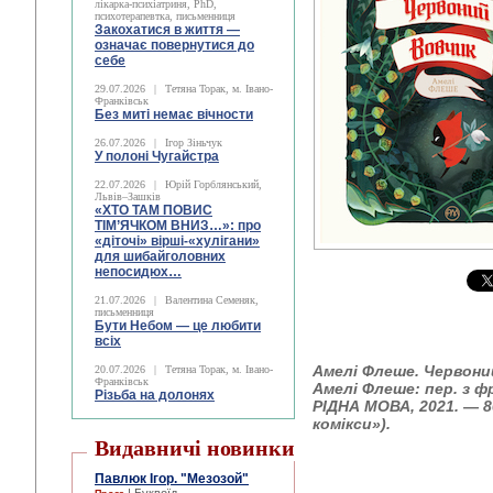
лікарка-психіатриня, PhD,
психотерапевтка, письменниця
Закохатися в життя —
означає повернутися до
себе
29.07.2026
|
Тетяна Торак, м. Івано-
Франківськ
Без миті немає вічности
26.07.2026
|
Ігор Зіньчук
У полоні Чугайстра
22.07.2026
|
Юрій Горблянський,
Львів–Зашків
«ХТО ТАМ ПОВИС
ТІМ’ЯЧКОМ ВНИЗ…»: про
«діточі» вірші-«хулігани»
для шибайголовних
непосидюх…
21.07.2026
|
Валентина Семеняк,
письменниця
Бути Небом ― це любити
всіх
Амелі Флеше. Червоний
20.07.2026
|
Тетяна Торак, м. Івано-
Франківськ
Амелі Флеше: пер. з ф
Різьба на долонях
РІДНА МОВА, 2021. — 80
комікси»).
Видавничі новинки
Павлюк Ігор. "Мезозой"