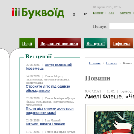
08 серпня 2026, 07:35
Експорт
|
RSS
|
Контакти
|
Пошук
Події
Видавничі новинки
Re: цензії
Інфотека
Re: цензії
Головна
\
Новини
\
Книги
06.08.2026
|
Віктор Палинський
Іноземець
Новини
04.08.2026
|
Тетяна Мороз,
письменниця, книжкова оглядачка,
бібліотекарка
Строкате літо під однією
обкладинкою
03.07.2021
|
15:01
|
Буквоїд
Амелі Флеше. «Ч
02.08.2026
|
Тетяна Іваніцька-Дячун
лікарка-психіатриня, психотерапевтка,
письменниця
Після цієї книжки хочеться
подзвонити мамі
02.08.2026
|
Ігор Чорний
Інтриги, шпаги і любов
31.07.2026
|
Тетяна Іваніцька-Дячун,