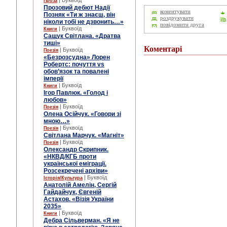
| Буквоїд
Проза
Прозовий дебют Надії
коментувати
Позняк «Ти ж знаєш, він
роздрукувати
ніколи тобі не дзвонить…»
повідомити друга
| Буквоїд
Книги
Сащук Світлана. «Дратва
тиші»
Коментарі
| Буквоїд
Поезія
«Безрозсудна» Лорен
Робертс: почуття vs
обов’язок та повалені
імперії
| Буквоїд
Книги
Ігор Павлюк. «Голод і
любов»
| Буквоїд
Поезія
Олена Осійчук. «Говори зі
мною…»
| Буквоїд
Поезія
Світлана Марчук. «Магніт»
| Буквоїд
Поезія
Олександр Скрипник.
«НКВД/КГБ проти
української еміграції.
Розсекречені архіви»
| Буквоїд
Історія/Культура
Анатолій Амелін, Сергій
Гайдайчук, Євгеній
Астахов. «Візія України
2035»
| Буквоїд
Книги
Дебра Сільверман. «Я не