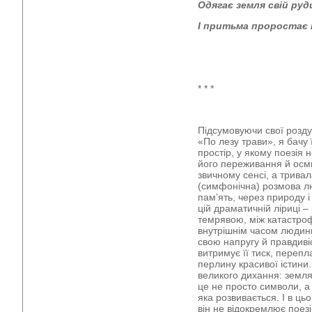
Одягає земля свій ру
І притьма проростає 
* * *
Підсумовуючи свої розд
«По лезу трави», я бачу 
простір, у якому поезія
його переживання й осми
звичному сенсі, а трива
(симфонічна) розмова люд
пам’ять, через природу і 
цій драматичній ліриці – 
темрявою, між катастроф
внутрішнім часом людини
свою напругу й правдивіс
витримує її тиск, перепл
перлину красивої істин
великого дихання: земля,
це не просто символи, а 
яка розвивається. І в ць
він не відокремлює поезі