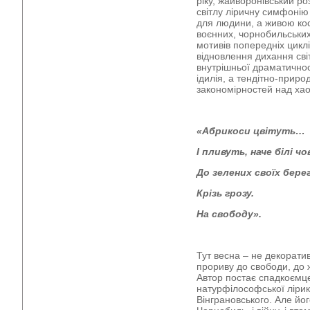
ріку, жайворонівський ро
світлу ліричну симфонію
для людини, а живою кос
воєнних, чорнобильських
мотивів попередніх циклі
відновлення дихання світ
внутрішньої драматичнос
ідилія, а тендітно-прир
закономірностей над ха
«Абрикоси цвітуть…
І пливуть, наче білі чо
До зелених своїх берег
Крізь грозу.
На свободу».
Тут весна – не декорати
прориву до свободи, до 
Автор постає спадкоємце
натурфілософської лірик
Вінграновського. Але йо