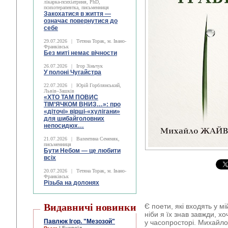
лікарка-психіатриня, PhD,
психотерапевтка, письменниця
Закохатися в життя —
означає повернутися до
себе
29.07.2026
|
Тетяна Торак, м. Івано-
Франківськ
Без миті немає вічности
26.07.2026
|
Ігор Зіньчук
У полоні Чугайстра
22.07.2026
|
Юрій Горблянський,
Львів–Зашків
«ХТО ТАМ ПОВИС
ТІМ’ЯЧКОМ ВНИЗ…»: про
«діточі» вірші-«хулігани»
для шибайголовних
непосидюх…
21.07.2026
|
Валентина Семеняк,
письменниця
Бути Небом ― це любити
всіх
20.07.2026
|
Тетяна Торак, м. Івано-
Франківськ
Різьба на долонях
Видавничі новинки
Є поети, які входять у м
ніби я їх знав завжди, х
Павлюк Ігор. "Мезозой"
у часопросторі. Михайло