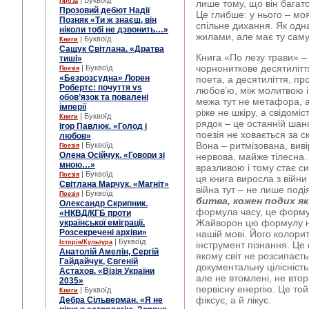
| Буквоїд
Проза
лише тому, що він багато
Прозовий дебют Надії
Це глибше: у нього – моя
Позняк «Ти ж знаєш, він
спільне дихання. Як одн
ніколи тобі не дзвонить…»
жилами, але має ту саму 
| Буквоїд
Книги
Сащук Світлана. «Дратва
Книга «По лезу трави» –
тиші»
чорнониткове десятиліття
| Буквоїд
Поезія
«Безрозсудна» Лорен
поета, а десятиліття, пр
Робертс: почуття vs
любов’ю, між молитвою і к
обов’язок та повалені
межа тут не метафора, а
імперії
ріже не шкіру, а свідомі
| Буквоїд
Книги
рядок – це останній шанс
Ігор Павлюк. «Голод і
поезія не ховається за с
любов»
Вона – ритмізована, вив
| Буквоїд
Поезія
Олена Осійчук. «Говори зі
нервова, майже тілесна. 
мною…»
вразливою і тому стає с
| Буквоїд
Поезія
ця книга виросла з війни
Світлана Марчук. «Магніт»
війна тут – не лише поді
| Буквоїд
Поезія
битва, кожен подих як
Олександр Скрипник.
формула часу, це формул
«НКВД/КГБ проти
Жайворон цю формулу не 
української еміграції.
Розсекречені архіви»
нашій мові. Його колори
| Буквоїд
Історія/Культура
інструмент пізнання. Це
Анатолій Амелін, Сергій
якому світ не розсипаєть
Гайдайчук, Євгеній
документальну цілісність
Астахов. «Візія України
але не втомлені, не вто
2035»
первісну енергію. Це то
| Буквоїд
Книги
фіксує, а й лікує.
Дебра Сільверман. «Я не