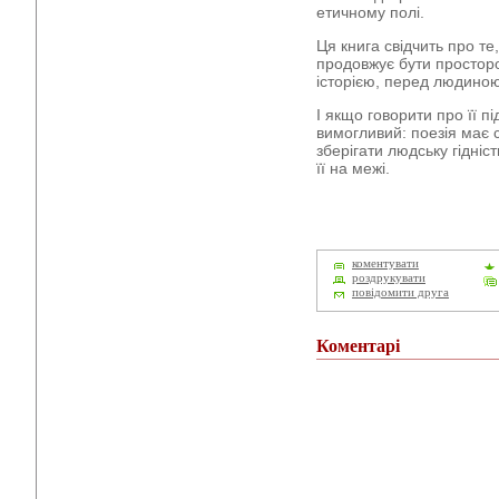
етичному полі.
Ця книга свідчить про те
продовжує бути просторо
історією, перед людино
І якщо говорити про її пі
вимогливий: поезія має 
зберігати людську гідніст
її на межі.
коментувати
роздрукувати
повідомити друга
Коментарі