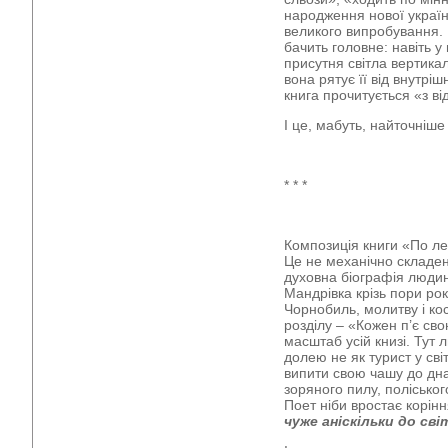
народження нової україн
великого випробування.
бачить головне: навіть 
присутня світла вертика
вона рятує її від внутр
книга прочитується «з ві
І це, мабуть, найточніше 
* * *
Композиція книги «По л
Це не механічно складена
духовна біографія людин
Мандрівка крізь пори рок
Чорнобиль, молитву і ко
розділу – «Кожен п’є св
масштаб усій книзі. Тут
долею не як турист у сві
випити свою чашу до дна.
зоряного пилу, поліськог
Поет ніби вростає корінн
чуже аніскільки до сві