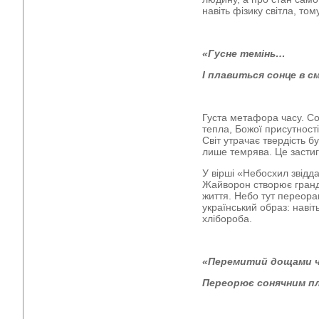
навіть фізику світла, то
«Гусне темінь…
І плавиться сонце в см
Густа метафора часу. Со
тепла, Божої присутності
Світ утрачає твердість 
лише темрява. Це застигл
У вірші «Небосхил звідд
Жайворон створює гранді
життя. Небо тут переора
український образ: наві
хлібороба.
«Перемитий дощами ч
Переорює сонячним п