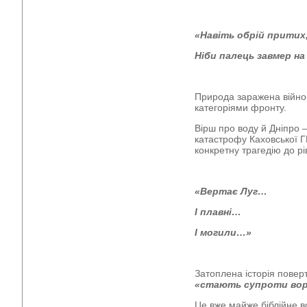
«Навіть обрій притих
Ніби палець завмер на
Природа заражена війною
категоріями фронту.
Вірш про воду й Дніпро – 
катастрофу Каховської Г
конкретну трагедію до рі
«Вертає Луг…
І плавні…
І могили…»
Затоплена історія повер
«стають супроти воро
Це вже майже біблійне во