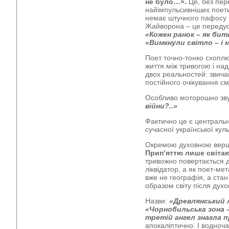
не було…».
Це, без пер
найімпульсивніших поетич
немає штучного пафосу ч
Жайворона – це передусі
«Кожен ранок – як бит
«Вимкнули світло – і 
Поет точно-тонко схоплю
життя між тривогою і над
двох реальностей: звича
постійного очікування см
Особливо моторошно зв
війни?..»
Фактично це є центральн
сучасної української кул
Окремою духовною верш
Прип’яттю лише світаю
тривожно повертається д
ліквідатор, а як поет-ме
вже не географія, а стан 
образом світу після духо
Назви:
«Древлянський л
«Чорнобильська зона 
третій ангел знагла
апокаліптично. І водноча