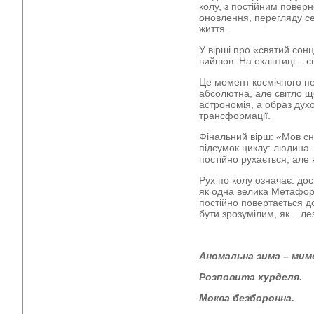
колу, з постійним повер
оновлення, перегляду се
життя.
У вірші про «святий сон
вийшов. На екліптиці – с
Це момент космічного п
абсолютна, але світло щ
астрономія, а образ дух
трансформації.
Фінальний вірш: «Мов сні
підсумок циклу: людина –
постійно рухається, але
Рух по колу означає: дос
як одна велика Метафор
постійно повертається д
бути зрозумілим, як... ле
Аномальна зима – мим
Розповита хурделя.
Моква безборонна.