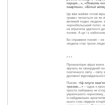
серцю…», «Ловить осін
павутин», «Білий віте
Це вже майже готові вірш
трави» читається не як з
великий подих людини, к
чорнобильський попіл, че
не втратила здатності 
полем. А це і є найоснов
Бо справжня поезія – не 
людина стає трохи людя
* * *
Проаналізую вірші книги
звучать як своєрідний г
поетичного світу – світу з
духовної відповідальност
Поезія:
«Ці плуги пам’я
тризни…»
– одна з прог
просто пейзажна чи істо
українського чорнозему
із найдавніших архетипів 
нього стає свідком історі