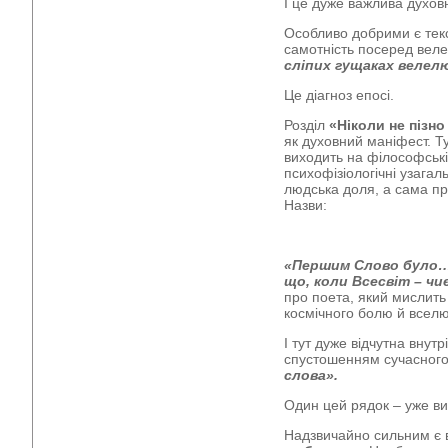
І це дуже важлива духо
Особливо добрими є текс
самотність посеред вел
сліпих гущаках велел
Це діагноз епосі.
Розділ
«Ніколи не пізно
як духовний маніфест. Т
виходить на філософські,
психофізіологічні узага
людська доля, а сама при
Назви:
«Першим Слово було…»,
що, коли Всесвіт – чи
про поета, який мислить
космічного болю й вселю
І тут дуже відчутна внут
спустошенням сучасного
слова».
Один цей рядок – уже вир
Надзвичайно сильним є 