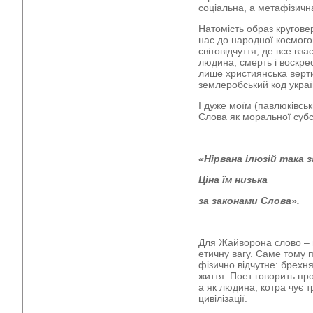
соціальна, а метафізичн
Натомість образ кругове
нас до народної космогон
світовідчуття, де все вз
людина, смерть і воскрес
лише християнська верти
землеробський код украї
І дуже моїм (павлюківсь
Слова як моральної субс
«Нірвана ілюзій така 
Ціна їм низька
за законами Слова».
Для Жайворона слово – 
етичну вагу. Саме тому п
фізично відчутне: брехня
життя. Поет говорить про
а як людина, котра чує т
цивілізації.