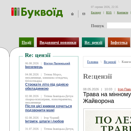
07 серпня 2026, 22:35
Експорт
|
RSS
|
Контакти
|
Пошук
Події
Видавничі новинки
Re: цензії
Інфотека
Re: цензії
Головна
\
Re:цензії
\
Книги
06.08.2026
|
Віктор Палинський
Іноземець
Re:цензії
04.08.2026
|
Тетяна Мороз,
письменниця, книжкова оглядачка,
бібліотекарка
Строкате літо під однією
обкладинкою
08.05.2026
|
10:03
|
Ігор Пав
Трава на мінному
02.08.2026
|
Тетяна Іваніцька-Дячун
лікарка-психіатриня, психотерапевтка,
Жайворона
письменниця
Після цієї книжки хочеться
подзвонити мамі
02.08.2026
|
Ігор Чорний
Інтриги, шпаги і любов
31.07.2026
|
Тетяна Іваніцька-Дячун,