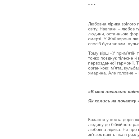
* * *
Любовна лірика зрілого п
світу. Навпаки – любов 
людини, останньою форм
смерті. У Жайворона люб
спосіб бути живим, пуль
Тому вірш «У прим’ятій т
тонко поєднує тілесне й
первозданної гармонії. 
органікою: м’ята, кульба
хмарина. Але головне – 
«В мені починало світ
Як колись на початку ч
Кохання у поета дорівню
людину до біблійного ран
любовна лірика. Не про
зв’язок навіть після роз