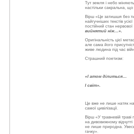
Тут земля і небо міняют
настільки сакральна, що
Вірш «Це затишшя без ти
найгучніших текстів усієї
постійний стан нервової
вийнятий ніж…».
Оригінальність цієї мета
але сама його присутніст
живе людина під час вій
Страшний поетизм:
«І атом ділиться…
І світ».
Це вже не лише натяк н
самої цивілізації.
Вірш «У травневій траві
на дивовижному відчутті
не лише природна. Увесь 
гачку».