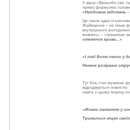
У вірші «Врізнобіч світ,
прямо формулює головну
«Найдовша відстань –
Це також один із ключових
Жайворона – не лише фр
внутрішнього роз’єднанн
мовчить» – страшніше за
стежечок крива…»
«І лінії болю пекли у 
Неначе розірвані стру
Тут біль стає музикою зр
відроджується повністю: 
навіть у цьому мороці п
«Жовті латаття у сон
Трималися міцно свої