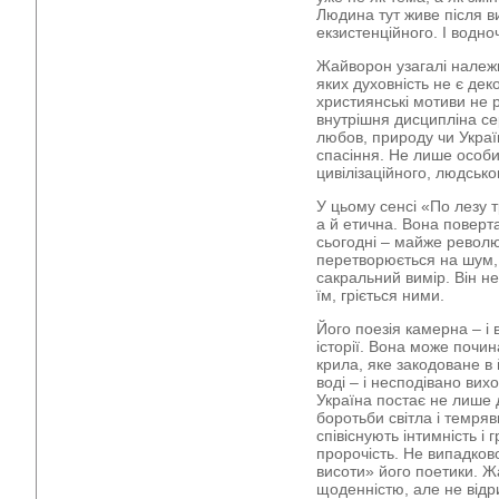
Людина тут живе після в
екзистенційного. І водно
Жайворон узагалі належит
яких духовність не є дек
християнські мотиви не р
внутрішня дисципліна сер
любов, природу чи Україн
спасіння. Не лише особи
цивілізаційного, людсько
У цьому сенсі «По лезу т
а й етична. Вона поверта
сьогодні – майже револю
перетворюється на шум,
сакральний вимір. Він не
їм, гріється ними.
Його поезія камерна – і 
історії. Вона може почи
крила, яке закодоване в й
воді – і несподівано вихо
Україна постає не лише
боротьби світла і темря
співіснують інтимність і 
пророчість. Не випадково
висоти» його поетики. Ж
щоденністю, але не відри