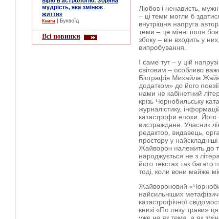
вірю в астрологію. Зоряна
мудрість, яка змінює
Любов і ненависть, мужні
життя»
– ці теми могли б здати
| Буквоїд
Книги
внутрішня напруга автора
теми – це мінні поля бою
Всі новинки
збоку – він входить у них
випробування.
І саме тут – у цій напру
світовим – особливо важ
Біографія Михайла Жайв
додатком» до його поезії
нами не кабінетний літе
крізь Чорнобильську кат
журналістику, інформаційн
катастрофи епохи. Його 
вистраждане. Учасник лік
редактор, видавець, орга
простору у найскладніші
Жайворон належить до ти
народжується не з літера
його текстах так багато 
тоді, коли вони майже міс
Жайвороновий «Чорнобил
найсильніших метафізич
катастрофічної свідомості
книзі «По лезу трави» ця
уже не як тема, а як змін