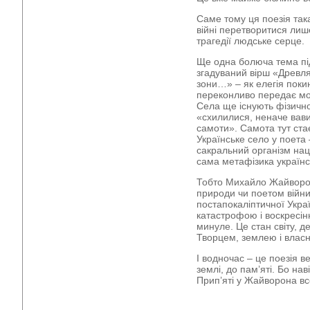
Саме тому ця поезія так
війні перетворитися лиш
трагедії людське серце.
Ще одна болюча тема пі
згадуваний вірш «Древля
зони…» – як елегія поки
переконливо передає мот
Села ще існують фізичн
«схилилися, неначе вави
самоти». Самота тут ста
Українське село у поета 
сакральний організм нац
сама метафізика українсь
Тобто Михайло Жайворон
природи чи поетом війни
постапокаліптичної Украї
катастрофою і воскресін
минуле. Це стан світу, 
Творцем, землею і влас
І водночас – це поезія в
землі, до пам’яті. Бо н
Прип’яті у Жайворона в