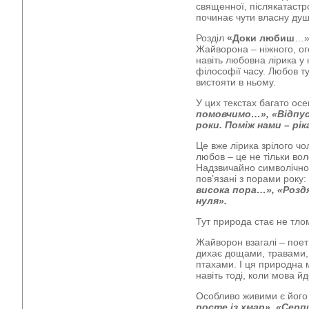
священної, післякатастр
починає чути власну душ
Розділ
«Доки любиш
…» 
Жайворона – ніжного, ог
навіть любовна лірика у 
філософії часу. Любов тут
вистояти в ньому.
У цих текстах багато ос
помовчимо…», «Відпус
роки. Поміж нами – рік
Це вже лірика зрілого чо
любов – це не тільки вол
Надзвичайно символічно,
пов’язані з порами року:
висока пора…», «Розд
нуля».
Тут природа стає не тло
Жайворон взагалі – поет
дихає дощами, травами,
птахами. І ця природна м
навіть тоді, коли мова йд
Особливо живими є його
росте із хмар», «Серп