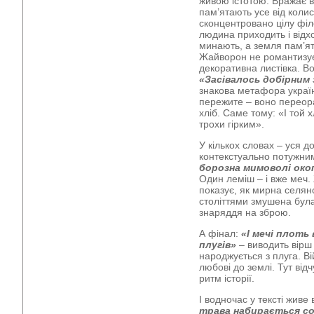
живою істотою. Вражає в
пам’ятають усе від коли
сконцентровано цілу філ
людина приходить і відхо
минають, а земля пам’ят
Жайворон не романтизує
декоративна листівка. В
«Засівалось добірним
знакова метафора українс
пережите – воно переор
хліб. Саме тому: «І той 
трохи гірким».
У кількох словах – уся д
контекстуально потужни
борозна мимоволі око
Один леміш – і вже меч
показує, як мирна селянс
століттями змушена бул
знаряддя на зброю.
А фінал:
«І мечі плоть 
плугів»
– виводить вірш
народжується з плуга. Вій
любові до землі. Тут від
ритм історії.
І водночас у тексті живе
трава набирається со