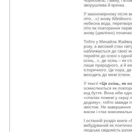
Чорнобиль, і війну, і вто
зворушлива й крихка.
У закономірному після в
літо…») знову біблійного
небесна вода, перетворе
літо як повторення перві
знову (циклічно) починає
Тобто у Михайла Жайвор
року, а високий стан сві
наближається до своєї ме
перейти до осені з одн
осінь...», де осінь – як 
лише природного, а й ем
історичного. Це пора, де
виходить до межі істини.
У тексті
«Ця осінь, як о
осмислюється як повтор
код буття. Вона ніби од
«спалах пожежі у серці 
додому», тобто завжди 
змістом. Не завершення р
маски і стає максимально
І останній розділ книги
вибудуваний як поетична 
людська свідомість рухаю