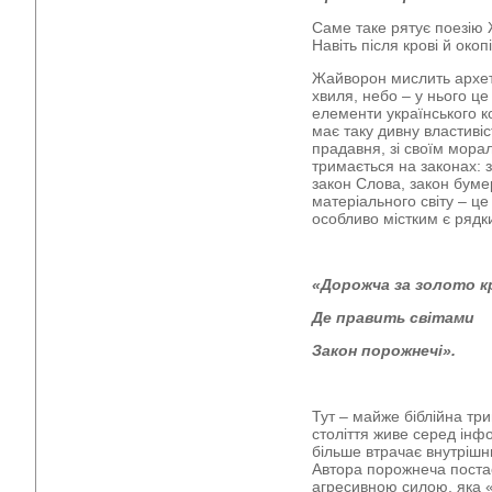
Саме таке рятує поезію 
Навіть після крові й око
Жайворон мислить архети
хвиля, небо – у нього ц
елементи українського ко
має таку дивну властивіс
прадавня, зі своїм морал
тримається на законах: з
закон Слова, закон буме
матеріального світу – це
особливо містким є рядк
«Дорожча за золото к
Де править світами
Закон порожнечі».
Тут – майже біблійна тр
століття живе серед інф
більше втрачає внутрішн
Автора порожнеча постає
агресивною силою, яка «