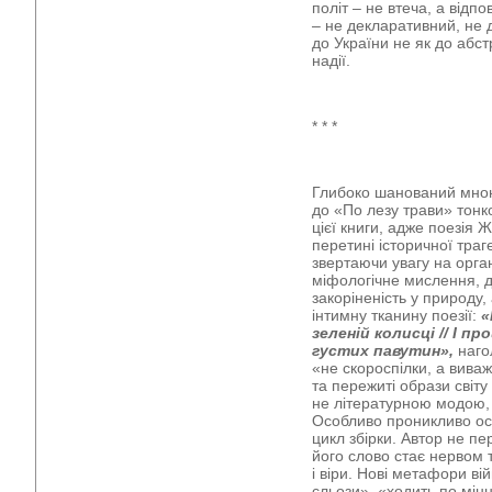
політ – не втеча, а відп
– не декларативний, не 
до України не як до абстр
надії.
* * *
Глибоко шанований мною
до «По лезу трави» тонк
цієї книги, адже поезія
перетині історичної траге
звертаючи увагу на орган
міфологічне мислення, д
закоріненість у природу
інтимну тканину поезії:
«
зеленій колисці // І п
густих павутин»,
наго
«не скороспілки, а виваж
та пережиті образи світу 
не літературною модою, 
Особливо проникливо ос
цикл збірки. Автор не пе
його слово стає нервом 
і віри. Нові метафори ві
сльози», «ходить по мін