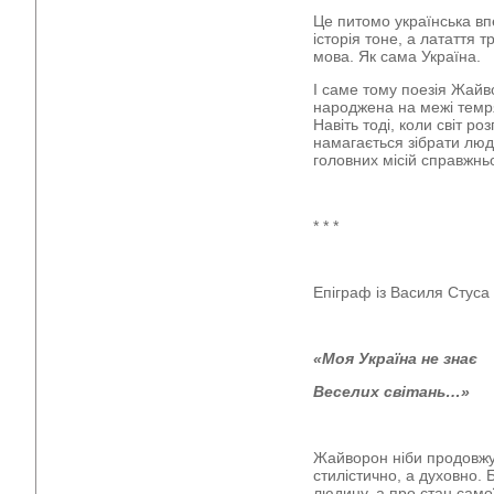
Це питомо українська впе
історія тоне, а латаття т
мова. Як сама Україна.
І саме тому поезія Жайв
народжена на межі темря
Навіть тоді, коли світ р
намагається зібрати люди
головних місій справжньо
* * *
Епіграф із Василя Стуса 
«Моя Україна не знає
Веселих світань…»
Жайворон ніби продовжує
стилістично, а духовно.
людину, а про стан самої