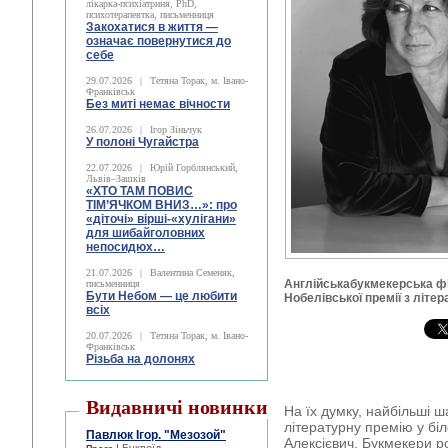
лікарка-психіатриня, PhD,
психотерапевтка, письменниця
Закохатися в життя —
означає повернутися до
себе
29.07.2026
|
Тетяна Торак, м. Івано-
Франківськ
Без миті немає вічности
26.07.2026
|
Ігор Зіньчук
У полоні Чугайстра
22.07.2026
|
Юрій Горблянський,
Львів–Зашків
«ХТО ТАМ ПОВИС
ТІМ’ЯЧКОМ ВНИЗ…»: про
«діточі» вірші-«хулігани»
для шибайголовних
непосидюх…
21.07.2026
|
Валентина Семеняк,
Англійськабукмекерська ф
письменниця
Бути Небом ― це любити
Нобелівської премії з літер
всіх
20.07.2026
|
Тетяна Торак, м. Івано-
Франківськ
Різьба на долонях
Видавничі новинки
На їх думку, найбільші 
літературну премію у бі
Павлюк Ігор. "Мезозой"
Алексієвич. Букмекери ро