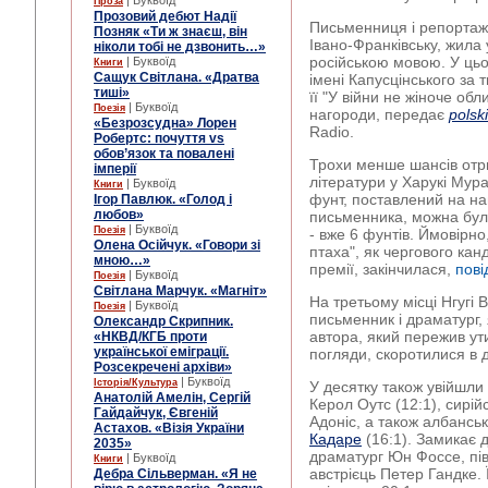
| Буквоїд
Проза
Прозовий дебют Надії
Письменниця і репортажі
Позняк «Ти ж знаєш, він
Івано-Франківську, жила 
ніколи тобі не дзвонить…»
російською мовою. У ць
| Буквоїд
Книги
Сащук Світлана. «Дратва
імені Капусцінського за т
тиші»
її "У війни не жіноче обл
| Буквоїд
Поезія
нагороди, передає
polsk
«Безрозсудна» Лорен
Radio.
Робертс: почуття vs
обов’язок та повалені
Трохи менше шансів отр
імперії
літератури у Харукі Мур
| Буквоїд
Книги
фунт, поставлений на н
Ігор Павлюк. «Голод і
любов»
письменника, можна було
| Буквоїд
Поезія
- вже 6 фунтів. Ймовірно
Олена Осійчук. «Говори зі
птаха", як чергового кан
мною…»
премії, закінчилася,
пов
| Буквоїд
Поезія
Світлана Марчук. «Магніт»
На третьому місці Нгугі 
| Буквоїд
Поезія
письменник і драматург,
Олександр Скрипник.
автора, який пережив ути
«НКВД/КГБ проти
української еміграції.
погляди, скоротилися в дв
Розсекречені архіви»
| Буквоїд
Історія/Культура
У десятку також увійшли 
Анатолій Амелін, Сергій
Керол Оутс (12:1), сирій
Гайдайчук, Євгеній
Адоніс, а також албанськ
Астахов. «Візія України
Кадаре
(16:1). Замикає д
2035»
драматург Юн Фоссе, пів
| Буквоїд
Книги
австрієць Петер Гандке. 
Дебра Сільверман. «Я не