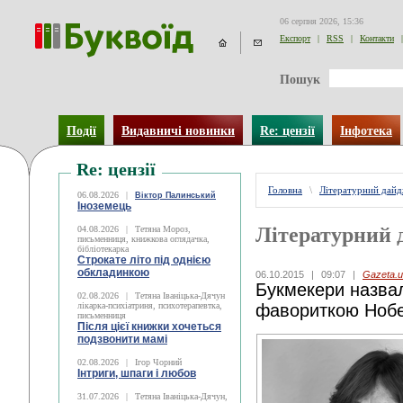
06 серпня 2026, 15:36
Експорт
|
RSS
|
Контакти
|
Пошук
Події
Видавничі новинки
Re: цензії
Інфотека
Re: цензії
Головна
\
Літературний дай
06.08.2026
|
Віктор Палинський
Іноземець
Літературний 
04.08.2026
|
Тетяна Мороз,
письменниця, книжкова оглядачка,
бібліотекарка
Строкате літо під однією
обкладинкою
06.10.2015
|
09:07
|
Gazeta.u
Букмекери назва
02.08.2026
|
Тетяна Іваніцька-Дячун
лікарка-психіатриня, психотерапевтка,
фавориткою Нобе
письменниця
Після цієї книжки хочеться
подзвонити мамі
02.08.2026
|
Ігор Чорний
Інтриги, шпаги і любов
31.07.2026
|
Тетяна Іваніцька-Дячун,