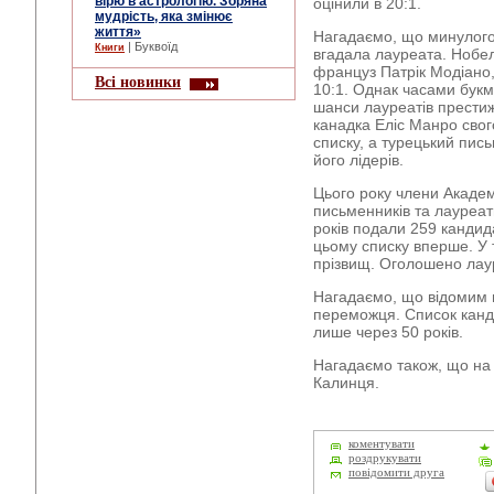
вірю в астрологію. Зоряна
оцінили в 20:1.
мудрість, яка змінює
життя»
Нагадаємо, що минулого
| Буквоїд
Книги
вгадала лауреата. Нобе
француз Патрік Модіано,
Всі новинки
10:1. Однак часами бук
шанси лауреатів престиж
канадка Еліс Манро свог
списку, а турецький пис
його лідерів.
Цього року члени Академ
письменників та лауреат
років подали 259 кандид
цьому списку вперше. У 
прізвищ. Оголошено лау
Нагадаємо, що відомим 
переможця. Список канд
лише через 50 років.
Нагадаємо також, що на 
Калинця.
коментувати
роздрукувати
повідомити друга