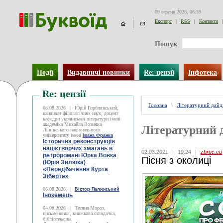
09 серпня 2026, 06:59
Експорт
|
RSS
|
Контакти
|
Пошук
Події
Видавничі новинки
Re: цензії
Інфотека
Re: цензії
Головна
\
Літературний дай
08.08.2026
|
Юрій Горблянський,
кандидат філологічних наук, доцент
кафедри української літератури імені
академіка Михайла Возняка
Літературний 
Львівського національного
університету імені
Івана Франка
Історична реконструкція
націєтворчих змагань в
02.03.2021
|
19:24
|
zbruc.eu
ретроромані Юрка Вовка
Пісня з околиці
(Юрія Зилюка)
«Передбачення Курта
Зіберта»
06.08.2026
|
Віктор Палинський
Іноземець
04.08.2026
|
Тетяна Мороз,
письменниця, книжкова оглядачка,
бібліотекарка