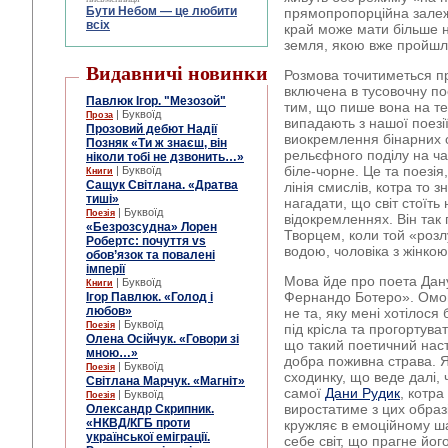
Бути Небом ― це любити
прямопропорційна залеж
всіх
край може мати більше н
земля, якою вже пройшли
Видавничі новинки
Розмова точитиметься пр
включена в тусовочну п
Павлюк Ігор. "Мезозой"
тим, що пише вона на тем
| Буквоїд
Проза
випадають з нашої поезії
Прозовий дебют Надії
виокремлення бінарних о
Позняк «Ти ж знаєш, він
рельєфного поділу на час
ніколи тобі не дзвонить…»
біле-чорне. Це та поезія
| Буквоїд
Книги
Сащук Світлана. «Дратва
лінія смислів, котра то з
тиші»
нагадати, що світ стоїть
| Буквоїд
Поезія
відокремленнях. Він так
«Безрозсудна» Лорен
Творцем, коли той «розл
Робертс: почуття vs
водою, чоловіка з жінко
обов’язок та повалені
імперії
Мова йде про поета Дану
| Буквоїд
Книги
Фернандо Ботеро». Омов
Ігор Павлюк. «Голод і
любов»
не та, яку мені хотілося
| Буквоїд
Поезія
під крісла та прогортуват
Олена Осійчук. «Говори зі
що такий поетичний нас
мною…»
добра поживна страва. Я
| Буквоїд
Поезія
сходинку, що веде далі, 
Світлана Марчук. «Магніт»
самої
Дани Рудик
, котра
| Буквоїд
Поезія
виростатиме з цих образі
Олександр Скрипник.
«НКВД/КГБ проти
кружляє в емоційному ш
української еміграції.
себе світ, що прагне йог