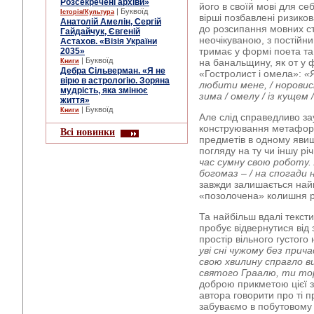
Розсекречені архіви»
його в своїй мові для се
| Буквоїд
Історія/Культура
вірші позбавлені ризиков
Анатолій Амелін, Сергій
до розсипання мовних ст
Гайдайчук, Євгеній
неочікуваною, з постійн
Астахов. «Візія України
тримає у формі поета та 
2035»
| Буквоїд
на банальщину, як от у 
Книги
Дебра Сільверман. «Я не
«Гостролист і омела»:
«Я
вірю в астрологію. Зоряна
любити мене, / норовист
мудрість, яка змінює
зима / омелу / із кущем 
життя»
| Буквоїд
Книги
Але слід справедливо з
конструювання метафори,
Всі новинки
предметів в одному явищ
погляду на ту чи іншу р
час сумну свою роботу. 
богомаз – / на спогади
завжди залишається най
«позолочена» колишня р
Та найбільш вдалі текст
пробує відвернутися від 
простір вільного густого
уві сні чужому без прич
свою хвилину спрагло в
святого Граалю, ти тор
доброю прикметою цієї з
автора говорити про ті пр
забуваємо в побутовому 