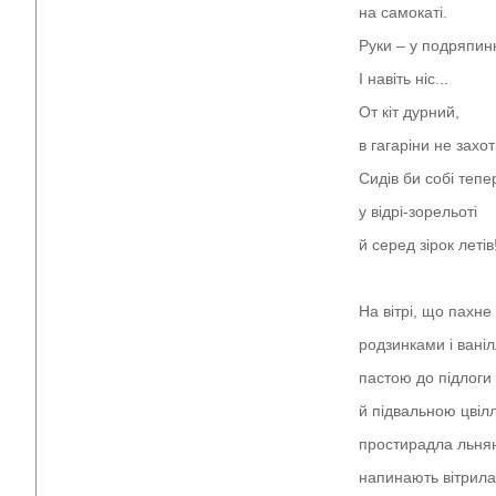
на самокаті.
Руки – у подряпин
І навіть ніс...
От кіт дурний,
в гагаріни не захоті
Сидів би собі тепе
у відрі-зорельоті
й серед зірок летів!
На вітрі, що пахне
родзинками і вані
пастою до підлоги
й підвальною цвіл
простирадла льнян
напинають вітрила.