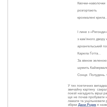
Квочки-наволочки
розгортають
крохмалені крила..
І лине з «Ригонди»
з кам’яного двору 
архангельський го
Карела Ґотта...
За вікном зелено
шумить Кайзерваль
Сонце. Полудень. 
У тих поетичних випадках
звичайну картину сакра
поезії нагадують вірші 
ще не почав пробувати н
ламати та ущільнювати 
збірки
Дани Рудик
я назв