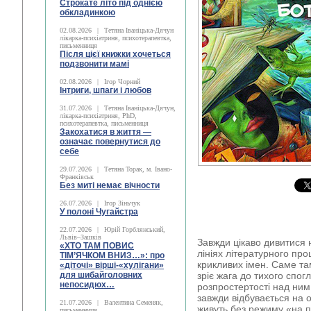
Строкате літо під однією
обкладинкою
02.08.2026
|
Тетяна Іваніцька-Дячун
лікарка-психіатриня, психотерапевтка,
письменниця
Після цієї книжки хочеться
подзвонити мамі
02.08.2026
|
Ігор Чорний
Інтриги, шпаги і любов
31.07.2026
|
Тетяна Іваніцька-Дячун,
лікарка-психіатриня, PhD,
психотерапевтка, письменниця
Закохатися в життя —
означає повернутися до
себе
29.07.2026
|
Тетяна Торак, м. Івано-
Франківськ
Без миті немає вічности
26.07.2026
|
Ігор Зіньчук
У полоні Чугайстра
22.07.2026
|
Юрій Горблянський,
Львів–Зашків
Завжди цікаво дивитися н
«ХТО ТАМ ПОВИС
лініях літературного проц
ТІМ’ЯЧКОМ ВНИЗ…»: про
крикливих імен. Саме та
«діточі» вірші-«хулігани»
для шибайголовних
зріє жага до тихого спог
непосидюх…
розпростертості над ним,
завжди відбувається на 
21.07.2026
|
Валентина Семеняк,
живуть без режиму «на по
письменниця