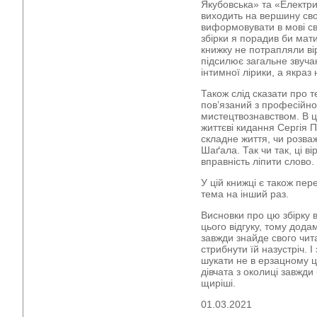
Якубовська» та «Електри
виходить на вершину сво
виформовувати в мові сві
збірки я порадив би мати
книжку не потрапляли ві
підсилює загальне звуч
інтимної лірики, а якраз
Також слід сказати про 
пов’язаний з професійн
мистецтвознавством. В ц
життєві кидання Сергія 
складне життя, чи розва
Шаґала. Так чи так, ці ві
вправність ліпити слово.
У цій книжці є також пер
тема на інший раз.
Висновки про цю збірку в
цього відгуку, тому дод
завжди знайде свого чит
стрибнути їй назустріч. І 
шукати не в ерзацному це
дівчата з околиці завжди 
щиріші.
01.03.2021