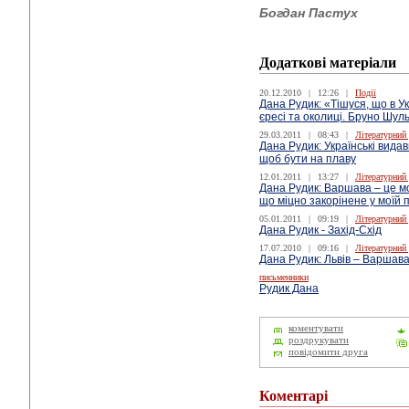
Богдан Пастух
Додаткові матеріали
20.12.2010
|
12:26
|
Події
Дана Рудик: «Тішуся, що в Ук
єресі та околиці. Бруно Шул
29.03.2011
|
08:43
|
Літературний
Дана Рудик: Українські видав
щоб бути на плаву
12.01.2011
|
13:27
|
Літературний
Дана Рудик: Варшава – це мо
що міцно закорінене у моїй 
05.01.2011
|
09:19
|
Літературний
Дана Рудик - Захід-Схід
17.07.2010
|
09:16
|
Літературний
Дана Рудик: Львів – Варшав
письменники
Рудик Дана
коментувати
роздрукувати
повідомити друга
Коментарі