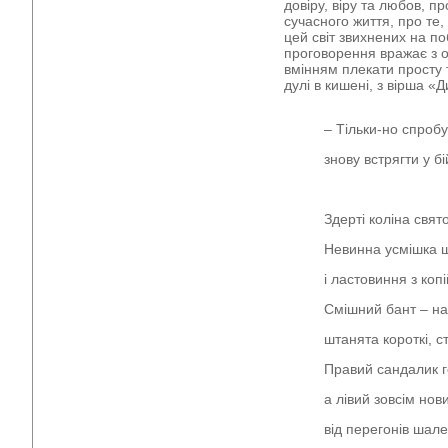
довіру, віру та любов, п
сучасного життя, про те
цей світ звихнених на по
проговорення вражає з о
вмінням плекати просту 
дулі в кишені, з вірша «
– Тільки-но спробу
знову встрягти у бій
Здерті коліна свят
Невинна усмішка 
і ластовиння з копі
Смішний бант – на
штанята короткі, ст
Правий сандалик г
а лівий зовсім нов
від перегонів шал