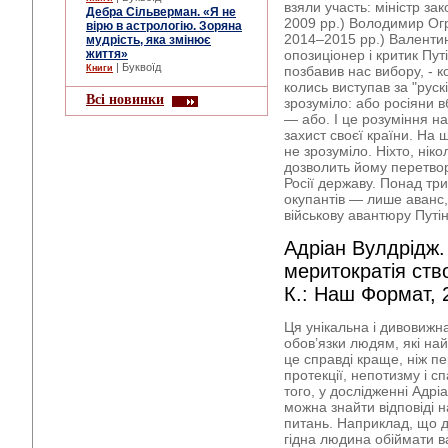
взяли участь: міністр за
Дебра Сільверман. «Я не
2009 рр.) Володимир Ог
вірю в астрологію. Зоряна
2014–2015 рр.) Валенти
мудрість, яка змінює
життя»
опозиціонер і критик Пут
| Буквоїд
Книги
позбавив нас вибору, - ко
колись виступав за "рускі
Всі новинки
зрозуміло: або росіяни в
— або. І це розуміння на
захист своєї країни. На 
не зрозуміло. Ніхто, нік
дозволить йому перетвор
Росії державу. Понад три
окупантів — лише аванс,
військову авантюру Путін
Адріан Вулдрідж.
меритократія ство
К.: Наш Формат, 
Ця унікальна і дивовижн
обов’язки людям, які на
це справді краще, ніж пе
протекції, непотизму і с
того, у дослідженні Адрі
можна знайти відповіді 
питань. Наприклад, що д
гідна людина обіймати в