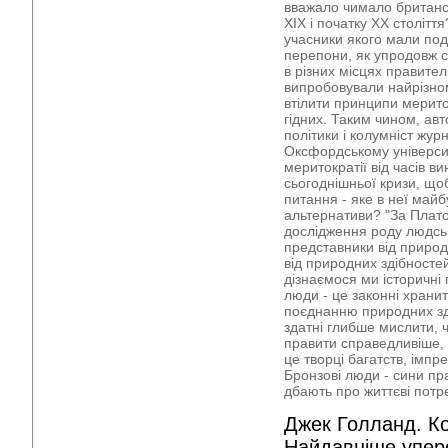
вважало чимало британсь
ХІХ і початку ХХ століття
учасники якого мали под
перепони, як упродовж ст
в різних місцях правител
випробовували найрізном
втілити принципи мерит
гідних. Таким чином, авт
політики і колумніст журн
Оксфордському університ
меритократії від часів ви
сьогоднішньої кризи, що
питання - яке в неї майбу
альтернативи? "За Плато
дослідження роду людськ
представники від природ
від природних здібностей
дізнаємося ми історичні п
люди - це законні хранит
поєднанню природних зді
здатні глибше мислити, ч
правити справедливіше, 
це творці багатств, імпр
Бронзові люди - сини пр
дбають про життєві потр
Джек Голланд. Кор
Найдавніше уперед