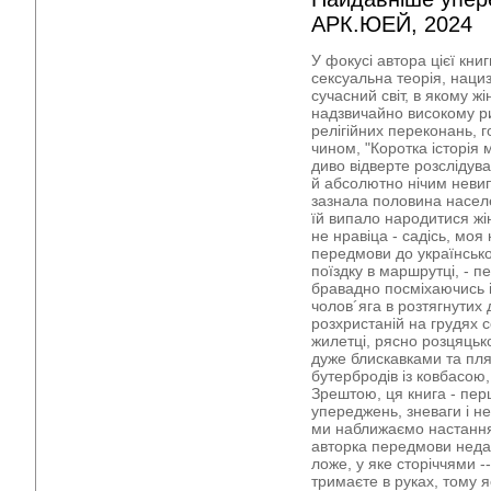
АРК.ЮЕЙ, 2024
У фокусі автора цієї кн
сексуальна теорія, нациз
сучасний світ, в якому ж
надзвичайно високому ри
релігійних переконань, г
чином, "Коротка історія 
диво відверте розслідув
й абсолютно нічим невип
зазнала половина насел
їй випало народитися жін
не нравіца - садісь, моя 
передмови до українськ
поїздку в маршрутці, - п
бравадно посміхаючись і
чолов´яга в розтягнутих 
розхристаній на грудях с
жилетці, рясно розцяцьк
дуже блискавками та плям
бутербродів із ковбасою, 
Зрештою, ця книга - пер
упереджень, зневаги і не
ми наближаємо настання 
авторка передмови неда
ложе, у яке сторіччями -
тримаєте в руках, тому я