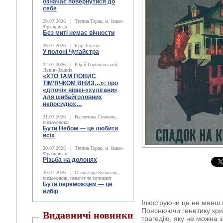
означає повернутися до
себе
29.07.2026
|
Тетяна Торак, м. Івано-
Франківськ
Без миті немає вічности
26.07.2026
|
Ігор Зіньчук
У полоні Чугайстра
22.07.2026
|
Юрій Горблянський,
Львів–Зашків
«ХТО ТАМ ПОВИС
ТІМ’ЯЧКОМ ВНИЗ…»: про
«діточі» вірші-«хулігани»
для шибайголовних
непосидюх…
21.07.2026
|
Валентина Семеняк,
письменниця
Бути Небом ― це любити
всіх
20.07.2026
|
Тетяна Торак, м. Івано-
Франківськ
Різьба на долонях
20.07.2026
|
Олександр Козинець,
письменник, педагог та музикант
Бути переможцем — це
вибір
Ілюструючи це не менш 
Пояснюючи генетику кри
Видавничі новинки
трагедію, яку не можна 