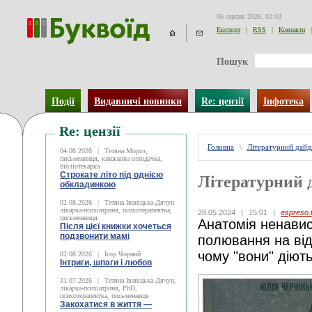
06 серпня 2026, 02:43
Експорт
|
RSS
|
Контакти
|
Пошук
Події
Видавничі новинки
Re: цензії
Інфотека
Re: цензії
Головна
\
Літературний дай
04.08.2026
|
Тетяна Мороз,
письменниця, книжкова оглядачка,
бібліотекарка
Строкате літо під однією
Літературний 
обкладинкою
02.08.2026
|
Тетяна Іваніцька-Дячун
лікарка-психіатриня, психотерапевтка,
28.05.2024
|
15:01
|
espreso.
письменниця
Анатомія ненавист
Після цієї книжки хочеться
подзвонити мамі
полювання на від
чому "вони" діють
02.08.2026
|
Ігор Чорний
Інтриги, шпаги і любов
31.07.2026
|
Тетяна Іваніцька-Дячун,
лікарка-психіатриня, PhD,
психотерапевтка, письменниця
Закохатися в життя —