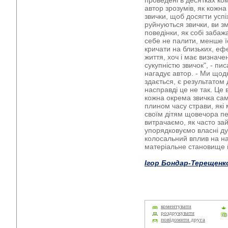
проведені в десятках ко
автор зрозумів, як кожн
звички, щоб досягти успі
руйнуються звички, ви 
поведінки, як собі забаж
себе не палити, менше ї
кричати на близьких, еф
життя, хоч і має визнач
сукупністю звичок", - пи
нагадує автор. - Ми щод
здається, є результатом
насправді це не так. Це 
кожна окрема звичка сама
плином часу страви, які
своїм дітям щовечора п
витрачаємо, як часто за
упорядковуємо власні ду
колосальний вплив на на
матеріальне становище 
Ігор Бондар-Терещенк
коментувати
роздрукувати
повідомити друга