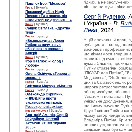
гідних, а не заслужених.
Павлюк Ігор. "Мезозой"
дії – це не мужні рішення,
| Буквоїд
Проза
Прозовий дебют Надії
Сергій Руденко
. 
Позняк «Ти ж знаєш, він
ніколи тобі не дзвонить…»
і Україна - Л:
Вид
| Буквоїд
Книги
Сащук Світлана. «Дратва
Лева
, 2024
тиші»
| Буквоїд
Поезія
У цій епохальній праці в
«Безрозсудна» Лорен
публіциста – серед анал
Робертс: почуття vs
обов’язок та повалені
висновків і професійних 
імперії
що дізнаємося вперше аб
| Буквоїд
Книги
ставить під сумнів всі іс
Ігор Павлюк. «Голод і
думав Єльцин, прокидаюч
любов»
Путіну стратегічні бомба
| Буквоїд
Поезія
"ПіСУАР для Путіна", "Як
Олена Осійчук. «Говори зі
Мєдвєдєва", "Як Зеленськи
мною…»
| Буквоїд
цих та багатьох інших ро
Поезія
Світлана Марчук. «Магніт»
широка ретроспектива дал
| Буквоїд
Поезія
або призабули, або волі
Олександр Скрипник.
"Анатомія ненависті. Пут
«НКВД/КГБ проти
унікальне дослідження, в
української еміграції.
що і чому змусило Путін
Розсекречені архіви»
Другої світової війни кон
| Буквоїд
Історія/Культура
Анатолій Амелін, Сергій
якому автор найдетальні
Гайдайчук, Євгеній
Владіміра Путіна. Крім то
Астахов. «Візія України
перших уст, залаштунки р
2035»
свідками яких був сам ав
| Буквоїд
Книги