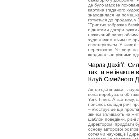
санаторію у Добромилі 
де було масове похованн
картина згаданого художн
знаходилася на помешкан
готується до продажу, у 
"Триптих зображав безлі
піднятими догори руками
нажаханий вираз обличч
художником нічим не пр
спостерігачем. У животі 
пересихало. Усі лиця на
кардинально різними од
Чарлз Дахіґґ. Си
так, а не інакше в
Клуб Сімейного Д
Автор цієї книжки - лаур
вона перебувала 60 тижн
York Times. А все тому, 
пояснює складні речі пр
– ілюструє це ще прост
звички впливають на жит
шаблон поведінки, різні 
директором, придбати б
основу авторової розпові
сотнями науковців і дире