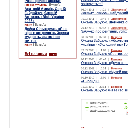
Оксана Забужко: "Переклад - 
Розсекречені архіви»
закінчується"
| Буквоїд
Історія/Культура
Анатолій Амелін, Сергій
06.04.2011
|
14:21
|
Літературний
Гайдайчук, Євгеній
Забужко: любов – найдужчи
Астахов. «Візія України
16.03.2011
|
16:49
|
Літературний
2035»
Оксана Забужко. Шевченка оп
| Буквоїд
Книги
29.12.2010
|
07:52
|
Літературний
Дебра Сільверман. «Я не
Забужко про рейтинги, успіх 
вірю в астрологію. Зоряна
мудрість, яка змінює
30.06.2009
|
07:30
|
Re:цензії
Оксана Забужко: «Абсолютний
життя»
українця - «Холодний яр» Го
| Буквоїд
Книги
23.09.2008
|
11:00
|
Новинки
Всі новинки
Оксана Забужко «Сестро, се
08.12.2009
|
09:42
|
Новинки
Оксана Забужко. «Друга спр
30.12.2009
|
10:35
|
Новинки
Оксана Забужко. «Музей пок
01.10.2010
|
13:01
|
Новинки
«Сновиди»
11.05.2010
|
20:54
|
Новинки
Оксана Забужко читає свої в
коментувати
роздрукувати
повідомити друга