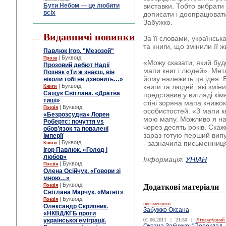
Бути Небом ― це любити
виставки. Тобто вибрати 
всіх
дописати і доопрацювати,
Забужко.
Видавничі новинки
За її словами, українсь
та книги, що змінили її ж
Павлюк Ігор. "Мезозой"
| Буквоїд
Проза
«Можу сказати, який буде
Прозовий дебют Надії
мапи книг і людей». Мет
Позняк «Ти ж знаєш, він
йому належить ця ідея. 
ніколи тобі не дзвонить…»
| Буквоїд
книги та людей, які зміни
Книги
Сащук Світлана. «Дратва
представив у вигляді кім
тиші»
стіні зоряна мапа книжок
| Буквоїд
Поезія
особистостей. «З мапи к
«Безрозсудна» Лорен
мою мапу. Можливо я на
Робертс: почуття vs
через десять років. Скаж
обов’язок та повалені
зараз готую перший випу
імперії
| Буквоїд
- зазначила письменниц
Книги
Ігор Павлюк. «Голод і
любов»
Інформація:
УНІАН
| Буквоїд
Поезія
Олена Осійчук. «Говори зі
мною…»
| Буквоїд
Поезія
Додаткові матеріали
Світлана Марчук. «Магніт»
| Буквоїд
Поезія
письменники
Олександр Скрипник.
Забужко Оксана
«НКВД/КГБ проти
української еміграції.
01.06.2011
|
21:50
|
Літературний