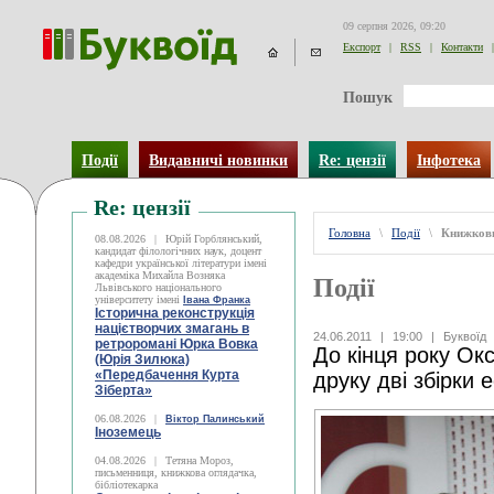
09 серпня 2026, 09:20
Експорт
|
RSS
|
Контакти
|
Пошук
Події
Видавничі новинки
Re: цензії
Інфотека
Re: цензії
Головна
\
Події
\
Книжков
08.08.2026
|
Юрій Горблянський,
кандидат філологічних наук, доцент
кафедри української літератури імені
академіка Михайла Возняка
Події
Львівського національного
університету імені
Івана Франка
Історична реконструкція
націєтворчих змагань в
24.06.2011
|
19:00
|
Буквоїд
ретроромані Юрка Вовка
До кінця року Ок
(Юрія Зилюка)
«Передбачення Курта
друку дві збірки 
Зіберта»
06.08.2026
|
Віктор Палинський
Іноземець
04.08.2026
|
Тетяна Мороз,
письменниця, книжкова оглядачка,
бібліотекарка