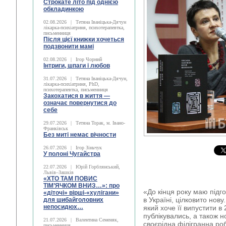
Строкате літо під однією
обкладинкою
02.08.2026
|
Тетяна Іваніцька-Дячун
лікарка-психіатриня, психотерапевтка,
письменниця
Після цієї книжки хочеться
подзвонити мамі
02.08.2026
|
Ігор Чорний
Інтриги, шпаги і любов
31.07.2026
|
Тетяна Іваніцька-Дячун,
лікарка-психіатриня, PhD,
психотерапевтка, письменниця
Закохатися в життя —
означає повернутися до
себе
29.07.2026
|
Тетяна Торак, м. Івано-
Франківськ
Без миті немає вічности
26.07.2026
|
Ігор Зіньчук
У полоні Чугайстра
22.07.2026
|
Юрій Горблянський,
Львів–Зашків
«ХТО ТАМ ПОВИС
ТІМ’ЯЧКОМ ВНИЗ…»: про
«До кінця року маю підго
«діточі» вірші-«хулігани»
в Україні, цілковито нову
для шибайголовних
непосидюх…
який хоче її випустити в 
публікувались, а також но
21.07.2026
|
Валентина Семеняк,
своєрідна філігранна роб
письменниця