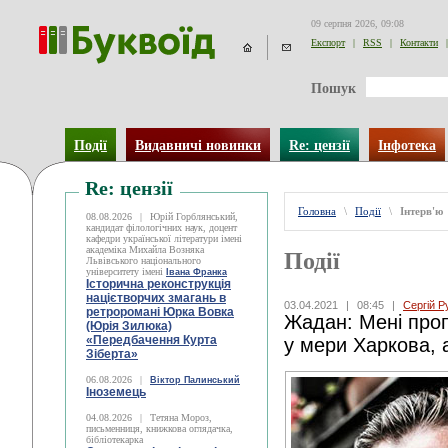
09 серпня 2026, 09:08
Експорт
|
RSS
|
Контакти
|
Пошук
Події
Видавничі новинки
Re: цензії
Інфотека
Re: цензії
Головна
\
Події
\
Інтерв'ю
08.08.2026
|
Юрій Горблянський,
кандидат філологічних наук, доцент
кафедри української літератури імені
академіка Михайла Возняка
Події
Львівського національного
університету імені
Івана Франка
Історична реконструкція
націєтворчих змагань в
03.04.2021
|
08:45
|
Сергій Р
ретроромані Юрка Вовка
Жадан: Мені про
(Юрія Зилюка)
«Передбачення Курта
у мери Харкова, 
Зіберта»
06.08.2026
|
Віктор Палинський
Іноземець
04.08.2026
|
Тетяна Мороз,
письменниця, книжкова оглядачка,
бібліотекарка