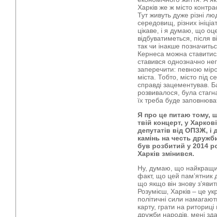
Харків же ж місто контра
Тут живуть дуже різні лю
середовищ, різних ініціат
цікаве, і я думаю, що о
відбуватиметься, після 
так чи інакше позначитьс
Кернеса можна ставитися
ставився однозначно нег
заперечити: певною міро
міста. Тобто, місто під с
справді зацементував. Б
розвивалося, була стагна
їх треба буде заповнюва
Я про це питаю тому, щ
твій концерт, у Харков
депутатів від ОПЗЖ, і
камінь на честь дружби
був розбитий у 2014 р
Харків змінився.
Ну, думаю, що найкращим
факт, що цей пам’ятник 
що якщо він знову з’явит
Розумієш, Харків – це ук
політичні сили намагають
карту, грати на риториці
дружби народів, мені зд