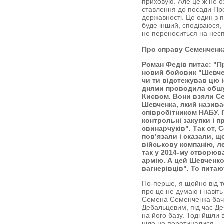
приховую. Але це ж не о
ставлення до посади Пре
державності. Це один з пр
буде інший, сподіваюся,
не переноситься на несп
Про справу Семенченк
Роман Федів питає: "П
новий бойовик "Шевч
чи ти відстежував цю 
днями проводила обшук
Києвом. Вони взяли Се
Шевченка, який назив
співробітником НАБУ. 
контрольні закупки і п
свинарчуків". Так от, 
пов’язали і сказали, 
військову компанію, л
так у 2014-му створюв
армію. А цей Шевченк
вагнерівців". То питаю
По-перше, я щойно від т
про це не думаю і навіть
Семена Семенченка бачив
Дебальцевим, під час Де
на його базу. Тоді йшли 
ніде не перетиналися.