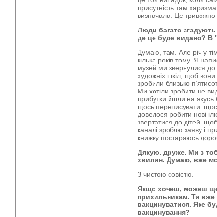
це той випадок, коли сам
присутність там харизма
визначала. Це тривожно 
Люди багато згадують
де це буде видано? В 
Думаю, там. Але річ у ті
кілька років тому. Я напи
музей ми звернулися до д
художніх шкіл, щоб вони
зробили близько п’ятисо
Ми хотіли зробити це ви
прибутки йшли на якусь б
щось переписувати, щось
довелося робити нові іл
звертатися до дітей, що
каналі зроблю заяву і пр
книжку постараюсь доро
Дякую, друже. Ми з тоб
хвилин. Думаю, вже мо
З чистою совістю.
Якщо хочеш, можеш ще
прихильникам. Ти вже 
вакцинуватися. Яке бу
вакцинування?