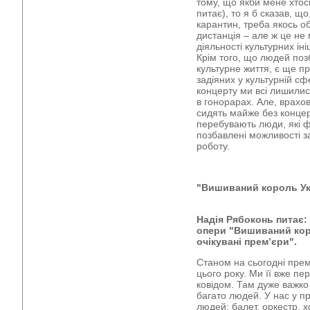
тому, що якби мене хтос
питає), то я б сказав, що
карантин, треба якось об
дистанція – але ж це не
діяльності культурних ін
Крім того, що людей поз
культурне життя, є ще п
задіяних у культурній сф
концерту ми всі лишилися
в гонорарах. Але, врахо
сидять майже без концер
перебувають люди, які фа
позбавлені можливості з
роботу.
"Вишиваний король Укр
Надія Рябоконь питає:
опери "Вишиваний коро
очікувані прем’єри".
Станом на сьогодні пре
цього року. Ми її вже пер
ковідом. Там дуже важко
багато людей. У нас у пр
людей: балет, оркестр, х