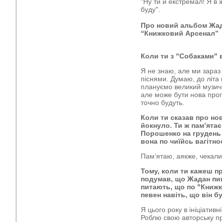
"Ну ти й екстремал! Я в
буду".
Про новий альбом Жад
“Книжковий Арсенал”
Коли ти з "Собаками"
Я не знаю, але ми зара
піснями. Думаю, до літа 
плануємо великий музич
але може бути нова прогр
точно будуть.
Коли ти сказав про нові
йокнуло. Ти ж пам’ятає
Порошенко на грудень г
вона по чиїйсь вагітно
Пам’ятаю, аякже, чекали
Тому, коли ти кажеш пр
подумав, що Жадан пише
питають, що по "Книжк
певен навіть, що він б
Я цього року в ініціативн
Роблю свою авторську пр