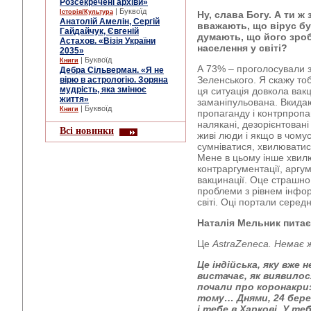
Розсекречені архіви»
| Буквоїд
Історія/Культура
Ну, слава Богу. А ти ж
Анатолій Амелін, Сергій
вважають, що вірус бу
Гайдайчук, Євгеній
думають, що його зроб
Астахов. «Візія України
населення у світі?
2035»
| Буквоїд
Книги
А 73% – проголосували
Дебра Сільверман. «Я не
Зеленського. Я скажу тоб
вірю в астрологію. Зоряна
мудрість, яка змінює
ця ситуація довкола вак
життя»
заманіпульована. Вкидаю
| Буквоїд
Книги
пропаганду і контрпропа
налякані, дезорієнтовані
Всі новинки
живі люди і якщо в чому
сумніватися, хвилюватися
Мене в цьому інше хвил
контраргументації, аргум
вакцинації. Оце страшно,
проблеми з рівнем інфор
світі. Оці портали серед
Наталія Мельник питає
Це
AstraZeneca. Немає ж 
Це індійська, яку вже н
вистачає, як виявилос
почали про коронакризу
тому… Днями, 24 берез
і тебе в Харкові. У те