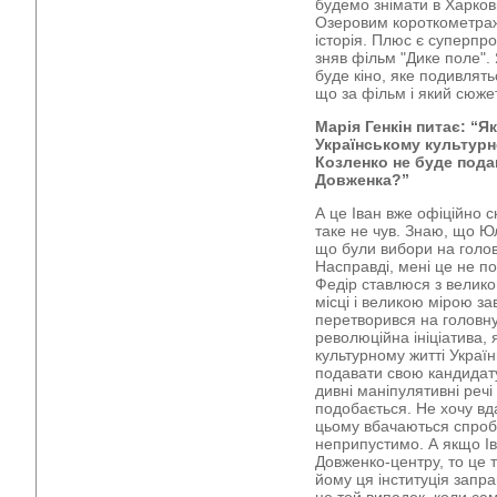
будемо знімати в Харков
Озеровим короткометраж
історія. Плюс є суперпр
зняв фільм "Дике поле".
буде кіно, яке подивлять
що за фільм і який сюжет
Марія Генкін питає: “Як
Українському культурн
Козленко не буде пода
Довженка?”
А це Іван вже офіційно 
таке не чув. Знаю, що Ю
що були вибори на голов
Насправді, мені це не п
Федір ставлюся з велик
місці і великою мірою за
перетворився на головну
революційна ініціатива, 
культурному житті Украї
подавати свою кандидату
дивні маніпулятивні речі
подобається. Не хочу вда
цьому вбачаються спроби
неприпустимо. А якщо Ів
Довженко-центру, то це 
йому ця інституція запра