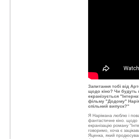
Запитання тобі від Арт
щодо кіно? Чи будуть 
екранізується "Інтерна
фільму "Додому" Нарі
спільний випуск?"
Я Нарімана люблю і пов
фантастичне кіно. щодо
екранізацію роману "Інт
говоримо, хоча є заціка
Яценка, який продюсував