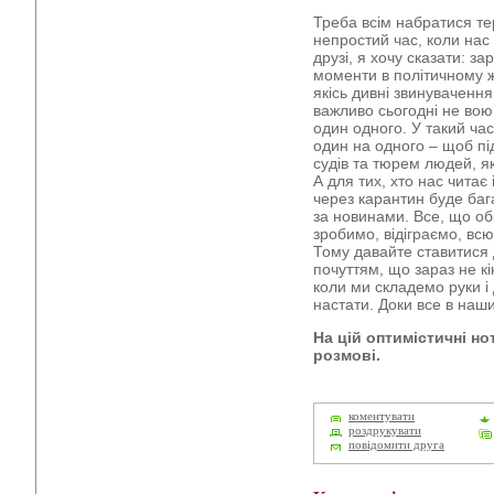
Треба всім набратися тер
непростий час, коли нас
друзі, я хочу сказати: за
моменти в політичному жи
якісь дивні звинуваченн
важливо сьогодні не вою
один одного. У такий ча
один на одного – щоб пі
судів та тюрем людей, як
А для тих, хто нас читає 
через карантин буде бага
за новинами. Все, що об
зробимо, відіграємо, всю
Тому давайте ставитися д
почуттям, що зараз не кін
коли ми складемо руки і
настати. Доки все в наши
На цій оптимістичні но
розмові.
коментувати
роздрукувати
повідомити друга