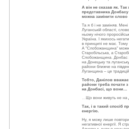
А він не сказав як. Так
представника Донбасу 
можна замінити слово
Та я б і не заміняв. Мен
Луганській області, слов
ньому нічого проросійсь
Україна. І якихось негат
в принципі не має. Тому
А "Слобожанщина" можна
Старобільська, а Старобі
Слобожанщина. Донбас 
на Донецьку та луганськ
райони ближче на півден
Луганщина – це традицій
Тобто, Данілов вважає
райони треба почати з 
на Донбасі, що вони…
…Що вони живуть не на 
Так, і в такий спосіб 
енергію.
Ну, я можу лише повтор
негативної енергії. Я с
Алчевськ, куди я хочу по