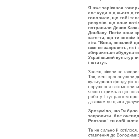
Я вже зарікався говор
але куди від нього діт
говорили, що тобі тел
розумію, що вони хотіл
потрапили Денис Казан
Донбасу. Потім вони з
затягти, що ти зовсім 
хіта "Вова, пензлюй д
вже не запросять, як і 
збираються збудувати ч
Український культурни
інститут.
Знаєш, ніколи не говорив
Так, мені пропонували д
культурного фонду рік то
порушення всіх можливи
чесно отримала цю посад
роботу. І тут раптом пр
дзвінком до цього долуч
Зрозуміло, що їм було
запросити. Але очевид
Ростова" ти собі шлях
Та не сильно й хотілося
ставлення до Володимир