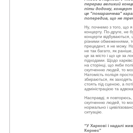
перерви великий конце
піти додому, концерт т
це "помаранчева" кара
попередив, що не тр
Ну, почнемо з того, що я
концерту. По-друге, не 
концерти відбуваються, 
різними обмеженнями, то
прецедент, я не можу. Н
не так багато, як раніше,
це за місто і що це за л
підходами. Щодо харківсь
на сторінці, що якби полі
скупченню людей, то мо
Натомість поліція просто
збираються, як заходять
стоять під сценою, а пот
адміністрацією та адвок
Насправді, я повторюсь, 
скупченню людей, то мож
нормально і цивілізован
ситуацію.
“У Харкові і надалі ж
Кернес”