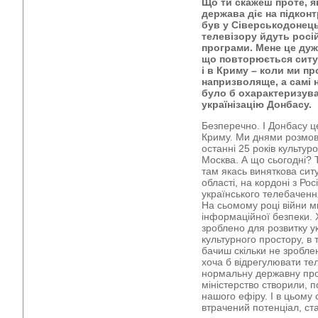
Що ти скажеш проте, як
держава діє на підкон
був у Сіверськодонець
телевізору йдуть росі
програми. Мене це дуж
що повторюється ситуац
і в Криму – коли ми п
напризволяще, а самі 
було б охарактеризува
українізацію Донбасу.
Безперечно. І Донбасу ц
Криму. Ми днями розмов
останні 25 років культур
Москва. А що сьогодні? 
там якась виняткова ситу
області, на кордоні з Ро
українського телебачення
На сьомому році війни м
інформаційної безпеки. Х
зроблено для розвитку у
культурного простору, в 
бачиш скільки не зробле
хоча б відрегулювати тел
нормальну державну прог
міністерство створили, п
нашого ефіру. І в цьому с
втрачений потенціал, ст