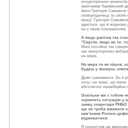
егоцентричних моментів, є
закінчував Харківський 
імені Григорія Савовича
сковородинець за своїм с
праці" Григорія Савович
здається, що в жодному 
не є твоїм покликанням.
А якщо раптом так ста
"Сергію, якщо не ти, т
Мені постійно так говоря
час минулорічних виборі
на мера.
На мера ти не пішов, а
будеш у якомусь списк
Дуже сумніваюся. Бо я р
хочу і не знаю, що мене
абсолютно неамбіційна 
Оскільки ми з тобою не
оцінюють ситуацію у к
заяву секретаря РНБО 
що не треба вживати с
нав’язана Росією дефіні
відмовитися.
Я пропустив цю вікопомн