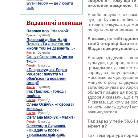
здоров’я – тому що ти 
Бути Небом ― це любити
вколовся вакциною. То
всіх
Я себе почуваю так само,
чув, що бувають побічні
Видавничі новинки
готовий, очікував, що ме
не було жодної реакції, 
Павлюк Ігор. "Мезозой"
| Буквоїд
Проза
А скажи, як тобі вдал
Прозовий дебют Надії
твоїй сторінці багато 
Позняк «Ти ж знаєш, він
Жадан вакцинувався, а 
ніколи тобі не дзвонить…»
| Буквоїд
Книги
Сащук Світлана. «Дратва
Я почув від друзів з інш
тиші»
культури, що працює з о
| Буквоїд
Поезія
громадських діячів з мет
«Безрозсудна» Лорен
справді за популяризацію
Робертс: почуття vs
масовіше вакционування.
обов’язок та повалені
минулого року, слідкува
імперії
зателефонував до Харківс
| Буквоїд
Книги
Ігор Павлюк. «Голод і
області працює ця прог
любов»
здоров’я сказали, що є т
| Буквоїд
Поезія
Я сказав, що хочу це зр
Олена Осійчук. «Говори зі
змінить чиюсь думку і ко
мною…»
вакцинуватися.
| Буквоїд
Поезія
Світлана Марчук. «Магніт»
Так зараз у тебе 36,6 
| Буквоїд
Поезія
ефектів?
Олександр Скрипник.
«НКВД/КГБ проти
української еміграції.
Так, температура нормал