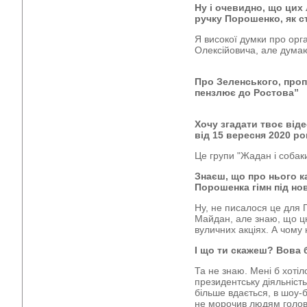
Ну і очевидно, що цих 
ручку Порошенко, як с
Я високої думки про орга
Олексійовича, але думаю
Про Зеленського, проп
пензлює до Ростова”
Хочу згадати твоє від
від 15 вересня 2020 ро
Це групи "Жадан і собаки
Знаєш, що про нього 
Порошенка гімн під но
Ну, не писалося це для 
Майдан, але знаю, що цю
вуличних акціях. А чому
І що ти скажеш? Вова
Та не знаю. Мені б хот
президентську діяльність
більше вдається, в шоу-бі
не морочив людям голов