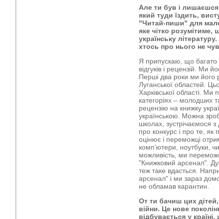
Але ти був і лишаєшся
який туди їздить, вис
"Читай-пиши" для мале
яке чітко розумітиме, 
українську літературу
хтось про нього не чув
Я припускаю, що багато 
відгуків і рецензій. Ми й
Перші два роки ми його 
Луганської областей. Ць
Харківської області. Ми 
категоріях – молодших т
рецензію на книжку укра
українською. Можна зроб
школах, зустрічаємося з 
про конкурс і про те, як 
оцінює і переможці отрим
комп’ютери, ноутбуки, чи
можливість, ми переможц
"Книжковий арсенал". Ду
теж таке вдасться. Напр
арсенал" і ми зараз дом
не обламав карантин.
От ти бачиш цих дітей
війни. Це нове поколін
відбувається у країні, 