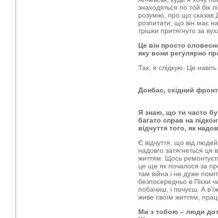
знаходяться по той бік л
розумію, про що сказав Д
розпитати, що він має на
трішки притягнуто за вух
Це він просто словесн
яку вони регулярно пр
Так, я слідкую. Це навіть
Донбас, східний фронт
Я знаю, що ти часто б
багато справ на підко
відчуття того, як надо
Є відчуття, що від людей
надовго затягнеться ця 
життям. Щось ремонтуєть
це ще як почалося за пре
там війна і не дуже помі
безпосередньо в Піски чи
побачиш, і почуєш. А в’ї
живе своїм життям, працю
Ми з тобою – люди дот