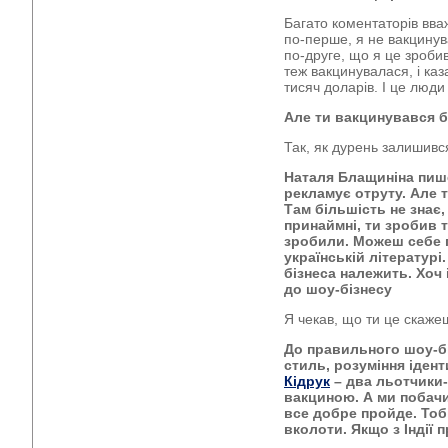
Багато коментаторів вваж
по-перше, я не вакцинув
по-друге, що я це зробив
теж вакцинувалася, і ка
тисяч доларів. І це люд
Але ти вакцинувався 
Так, як дурень залишивс
Наталя Блащиніна пише
рекламує отруту. Але т
Там більшість не знає,
принаймні, ти зробив т
зробили. Можеш себе 
українській літератур
бізнеса належить. Хоч
до шоу-бізнесу
Я чекав, що ти це скаже
До правильного шоу-б
стиль, розуміння ідент
Кідрук
– два льотчики-
вакциною. А ми побачи
все добре пройде. Тоб
вколоти. Якщо з Індії 