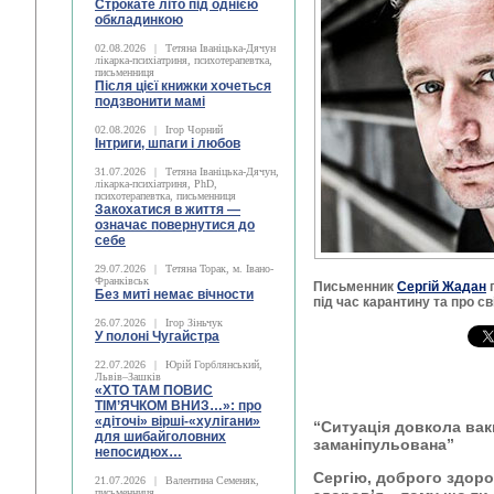
Строкате літо під однією
обкладинкою
02.08.2026
|
Тетяна Іваніцька-Дячун
лікарка-психіатриня, психотерапевтка,
письменниця
Після цієї книжки хочеться
подзвонити мамі
02.08.2026
|
Ігор Чорний
Інтриги, шпаги і любов
31.07.2026
|
Тетяна Іваніцька-Дячун,
лікарка-психіатриня, PhD,
психотерапевтка, письменниця
Закохатися в життя —
означає повернутися до
себе
29.07.2026
|
Тетяна Торак, м. Івано-
Франківськ
Письменник
Сергій Жадан
п
Без миті немає вічности
під час карантину та про с
26.07.2026
|
Ігор Зіньчук
У полоні Чугайстра
22.07.2026
|
Юрій Горблянський,
Львів–Зашків
«ХТО ТАМ ПОВИС
ТІМ’ЯЧКОМ ВНИЗ…»: про
«діточі» вірші-«хулігани»
“Ситуація довкола вак
для шибайголовних
заманіпульована”
непосидюх…
Сергію, доброго здоро
21.07.2026
|
Валентина Семеняк,
письменниця