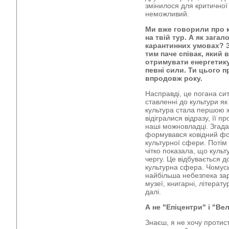
змінилося для критичної 
неможливий.
Ми вже говорили про к
на твій тур. А як зага
карантинних умовах? З
тим паче співак, який 
отримувати енергетику
певні сили. Ти цього 
впродовж року.
Насправді, це погана ситу
ставленні до культури як
культура стала першою же
відігралися відразу, її п
наші можновладці. Згада
формувався ковідний фон
культурної сфери. Потім
чітко показала, що куль
чергу. Це відбувається 
культурна сфера. Чомус
найбільша небезпека зар
музеї, книгарні, літерату
далі.
А не "Епіцентри" і "Ве
Знаєш, я не хочу протиста