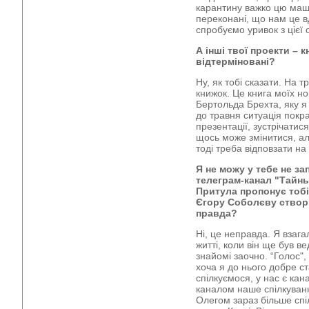
карантину важко цю маш
переконані, що нам це вд
спробуємо уривок з цієї 
А інші твої проекти – к
відтерміновані?
Ну, як тобі сказати. На 
книжок. Це книга моїх но
Бертольда Брехта, яку я
до травня ситуація покр
презентації, зустрічатис
щось може змінитися, ал
тоді треба відповзати на
Я не можу у тебе не за
телеграм-канал "
Тайны
Притула пропонує тобі
Єгору Соболєву створи
правда?
Ні, це неправда. Я взага
житті, коли він ще був в
знайомі заочно. “Голос",
хоча я до нього добре с
спілкуємося, у нас є кана
каналом наше спілкуван
Олегом зараз більше спі