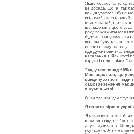
Якщо серйозно, то єдине
це досада, що: а) так б
вакцинуватися і б) не м
свідомий і послідовний 
переконаний, що чим ш
швидше ми з цього всьог
року борсамитемося між
будемо звинувачувати всі
всі нам будуть винні, а
іншого шляху не бачу. П
йде дуже повільно, влад
населення в більшості п
отрута і вода з річки Ганг
Так, у нас понад 60% 
Мені здається, що у л
вакцинуватися – піди і
самозбереження має д
в суспільстві…
О, ти трошки ідеалізуєш
Я просто вірю в украї
Я читав коментарі, бачив
похилого віку, які боять
друга-музиканта. Молод
і сучасний. А він на мен