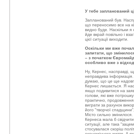
У тебе запланований ц
Запланований був. Наспр
що переносимо все на кін
видно буде. Наскільки я 
йде вкрай повільно і вза
цієї ситуації виходити.
Оскільки ми вже почал
запитати, що змінилося
– з початком Євромайда
особливо вже з відхо
Ну, Кернес, насправді, щ
неправдива інформація. 
думаю, що це ще надовг
Кернес лишається. Я нас
якщо подивитися на заяв
голови, які вже потрошку
практично, продовження
виграти за рахунок викор
його "творчої спадщини"
Місто сильно змінилося.
Кернеса мала б свідчити
ситуації, але така "заце
стосувалася скоріш політ
економічного життя. А я