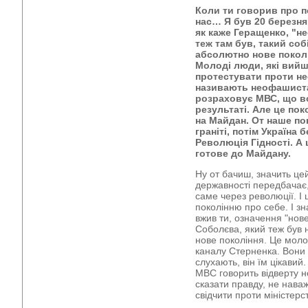
Коли ти говорив про по
нас… Я був 20 березня 
як каже Геращенко, "не
теж там був, такий соб
абсолютно нове поколін
Молоді люди, які вийшл
протестувати проти нес
називають неофашиста
розраховує МВС, що в
результаті. Але це пок
на Майдан. От наше по
граніті, потім Україна 
Революція Гідності. А 
готове до Майдану.
Ну от бачиш, значить це
державності передбачає
саме через революції. І 
поколінню про себе. І зн
вжив ти, означення "нове
Соболєва, який теж був на
нове покоління. Це молод
каналу Стерненка. Вони 
слухають, він їм цікавий.
МВС говорить відверту н
сказати правду, не нава
свідчити проти міністерс