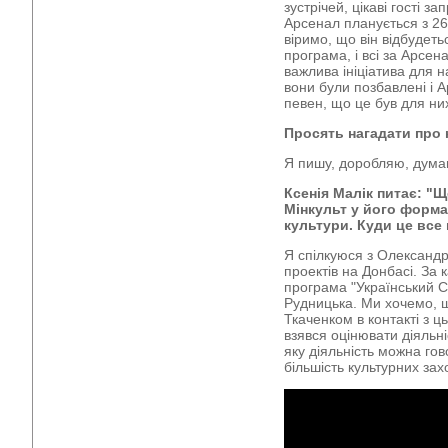
зустрічей, цікаві гості з
Арсенал планується з 26 
віримо, що він відбудеть
програма, і всі за Арсе
важлива ініціатива для 
вони були позбавлені і Ар
певен, що це був для ни
Просять нагадати про 
Я пишу, доробляю, думаю
Ксенія Малік питає: "
Мінкульт у його формат
культури. Куди це все
Я спілкуюся з Олександ
проектів на Донбасі. За 
програма "Український С
Рудницька. Ми хочемо, щ
Ткаченком в контакті з ц
взявся оцінювати діяльні
яку діяльність можна гов
більшість культурних зах