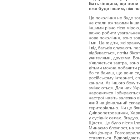
Батьківщина, що вони 
вже буде іншим, ніж по
Це покоління не буде зов
не стали аж такими іншим
іншими рівно тією мірою
важко робити узагальнен
нове покоління, воно зов
і ми. Це ж діти, які зра
і від батьків слухають п
відбувається, потім біжа
учителями, друзями. Вон
з’являється завтра, воно
дітьми можна побачити р
бо ти бачиш, що вони си
російському інтернеті, с
канали. Аз іншого боку т
змінюються. Для них Укра
народилися і збираються
настрої навіть залежно в
який національний склад
територіально. Чи це бли
Дніпропетровщини, Харкі
у сусідніх селах. Згадую,
Щастя. Це було після Іл
Минаємо блокпост, на як
міліціонери. Розговорили
ставляться. Відповідають