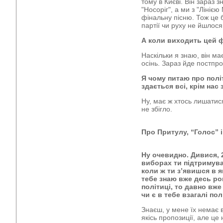
тому в Києві. Він зараз 
"Носоріг", а ми з "Ліні
фінальну пісню. Тож це 
партії чи руху не йшлося
А коли виходить цей 
Наскільки я знаю, він має
осінь. Зараз йде постпр
Я чому питаю про політ
здається всі, крім нас 
Ну, має ж хтось лишатис
не збігло.
Про Притулу, “Голос” і 
Ну очевидно. Дивися, 
виборах ти підтримува
коли ж ти з’явишся в 
тебе знаю вже десь рок
політиці, то давно вже
чи є в тебе взагалі пол
Знаєш, у мене їх немає в
якісь пропозиції, але це