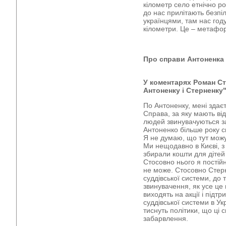
кілометр село етнічно ро
до нас прилітають безпіл
українцями, там нас год
кілометри. Це – метафор
Про справи Антоненка 
У коментарях Роман Ст
Антоненку і Стерненку
По Антоненку, мені здає
Справа, за яку мають ві
людей звинувачуються з
Антоненко більше року с
Я не думаю, що тут можут
Ми нещодавно в Києві, 
збирали кошти для дітей
Стосовно нього я постій
не може. Стосовно Стерн
суддівської системи, до т
звинувачення, як усе це
виходять на акції і підт
суддівської системи в Ук
тиснуть політики, що ці
забарвлення.