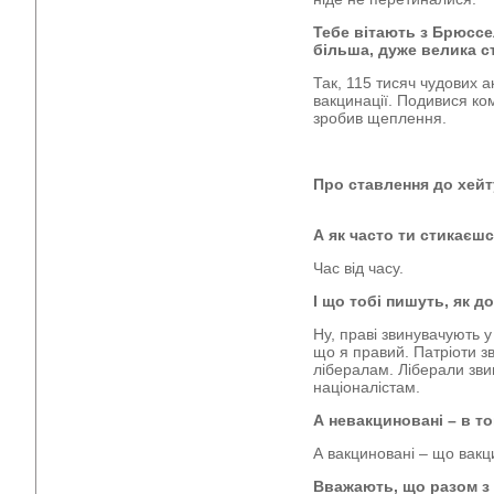
Тебе вітають з Брюссел
більша, дуже велика ст
Так, 115 тисяч чудових а
вакцинації. Подивися ко
зробив щеплення.
Про ставлення до хейт
А як часто ти стикаєшс
Час від часу.
І що тобі пишуть, як д
Ну, праві звинувачують у 
що я правий. Патріоти з
лібералам. Ліберали зв
націоналістам.
А невакциновані – в т
А вакциновані – що вакц
Вважають, що разом з 