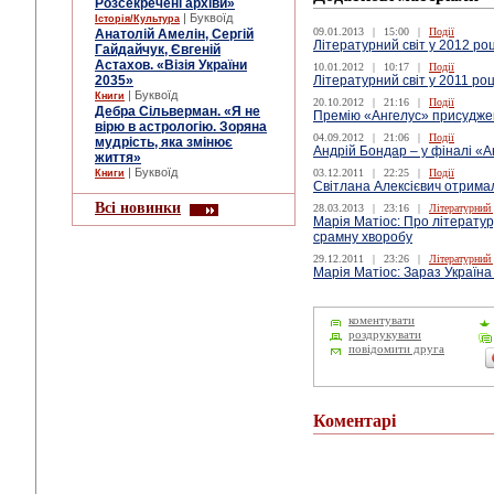
Розсекречені архіви»
| Буквоїд
Історія/Культура
09.01.2013
|
15:00
|
Події
Анатолій Амелін, Сергій
Літературний світ у 2012 ро
Гайдайчук, Євгеній
Астахов. «Візія України
10.01.2012
|
10:17
|
Події
2035»
Літературний світ у 2011 ро
| Буквоїд
Книги
20.10.2012
|
21:16
|
Події
Дебра Сільверман. «Я не
Премію «Ангелус» присудже
вірю в астрологію. Зоряна
04.09.2012
|
21:06
|
Події
мудрість, яка змінює
Андрій Бондар – у фіналі «
життя»
| Буквоїд
03.12.2011
|
22:25
|
Події
Книги
Світлана Алексієвич отрима
Всі новинки
28.03.2013
|
23:16
|
Літературний
Марія Матіос: Про літературу
срамну хворобу
29.12.2011
|
23:26
|
Літературний
Марія Матіос: Зараз Україна
коментувати
роздрукувати
повідомити друга
Коментарі