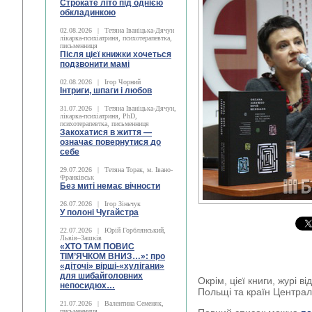
Строкате літо під однією
обкладинкою
02.08.2026
|
Тетяна Іваніцька-Дячун
лікарка-психіатриня, психотерапевтка,
письменниця
Після цієї книжки хочеться
подзвонити мамі
02.08.2026
|
Ігор Чорний
Інтриги, шпаги і любов
31.07.2026
|
Тетяна Іваніцька-Дячун,
лікарка-психіатриня, PhD,
психотерапевтка, письменниця
Закохатися в життя —
означає повернутися до
себе
29.07.2026
|
Тетяна Торак, м. Івано-
Франківськ
Без миті немає вічности
26.07.2026
|
Ігор Зіньчук
У полоні Чугайстра
22.07.2026
|
Юрій Горблянський,
Львів–Зашків
«ХТО ТАМ ПОВИС
ТІМ’ЯЧКОМ ВНИЗ…»: про
«діточі» вірші-«хулігани»
для шибайголовних
Окрім, цієї книги, журі в
непосидюх…
Польщі та країн Централ
21.07.2026
|
Валентина Семеняк,
письменниця