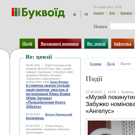
09 серпня 2026, 14:08
Експорт
|
RSS
|
Контакти
|
Пошук
Події
Видавничі новинки
Re: цензії
Інфотека
Re: цензії
Головна
\
Події
\
Премії
08.08.2026
|
Юрій Горблянський,
кандидат філологічних наук, доцент
кафедри української літератури імені
академіка Михайла Возняка
Події
Львівського національного
університету імені
Івана Франка
Історична реконструкція
націєтворчих змагань в
27.04.2013
|
14:08
|
Буквоїд
ретроромані Юрка Вовка
«Музей покинутих
(Юрія Зилюка)
«Передбачення Курта
Забужко номінов
Зіберта»
«Ангелус»
06.08.2026
|
Віктор Палинський
Іноземець
04.08.2026
|
Тетяна Мороз,
письменниця, книжкова оглядачка,
бібліотекарка