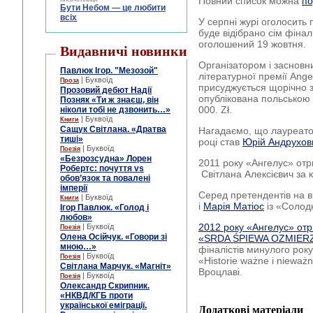
Повний список можна
по
Бути Небом ― це любити
всіх
У серпні журі оголосить 
буде відібрано сім фіна
оголошений 19 жовтня.
Видавничі новинки
Організатором і заснов
Павлюк Ігор. "Мезозой"
літературної премії Ange
| Буквоїд
Проза
присуджується щорічно з
Прозовий дебют Надії
опублікована польською
Позняк «Ти ж знаєш, він
000. Zł.
ніколи тобі не дзвонить…»
| Буквоїд
Книги
Сащук Світлана. «Дратва
Нагадаємо, що лауреато
тиші»
році став
Юрій Андрухов
| Буквоїд
Поезія
«Безрозсудна» Лорен
2011 року «Ангелус» отр
Робертс: почуття vs
Світлана Алексієвич за 
обов’язок та повалені
імперії
Серед претендентів на 
| Буквоїд
Книги
і
Марія Матіос
із «Соло
Ігор Павлюк. «Голод і
любов»
2012 року «Ангелус» отр
| Буквоїд
Поезія
Олена Осійчук. «Говори зі
«SRDA ŚPIEWA OZMIER
мною…»
фіналістів минулого року
| Буквоїд
Поезія
«Historie ważne i nieważ
Світлана Марчук. «Магніт»
Вроцлаві.
| Буквоїд
Поезія
Олександр Скрипник.
«НКВД/КГБ проти
української еміграції.
Додаткові матеріали