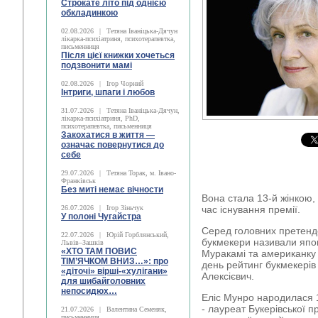
Строкате літо під однією
обкладинкою
02.08.2026
|
Тетяна Іваніцька-Дячун
лікарка-психіатриня, психотерапевтка,
письменниця
Після цієї книжки хочеться
подзвонити мамі
02.08.2026
|
Ігор Чорний
Інтриги, шпаги і любов
31.07.2026
|
Тетяна Іваніцька-Дячун,
лікарка-психіатриня, PhD,
психотерапевтка, письменниця
Закохатися в життя —
означає повернутися до
себе
29.07.2026
|
Тетяна Торак, м. Івано-
Франківськ
Без миті немає вічности
Вона стала 13-й жінкою,
26.07.2026
|
Ігор Зіньчук
час існування премії.
У полоні Чугайстра
Серед головних претенде
22.07.2026
|
Юрій Горблянський,
букмекери називали япо
Львів–Зашків
«ХТО ТАМ ПОВИС
Муракамі та американку 
ТІМ’ЯЧКОМ ВНИЗ…»: про
день рейтинг букмекері
«діточі» вірші-«хулігани»
Алексієвич.
для шибайголовних
непосидюх…
Еліс Мунро народилася 1
- лауреат Букерівської п
21.07.2026
|
Валентина Семеняк,
письменниця