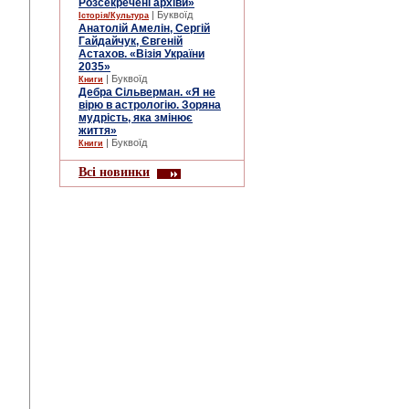
Розсекречені архіви»
| Буквоїд
Історія/Культура
Анатолій Амелін, Сергій
Гайдайчук, Євгеній
Астахов. «Візія України
2035»
| Буквоїд
Книги
Дебра Сільверман. «Я не
вірю в астрологію. Зоряна
мудрість, яка змінює
життя»
| Буквоїд
Книги
Всі новинки