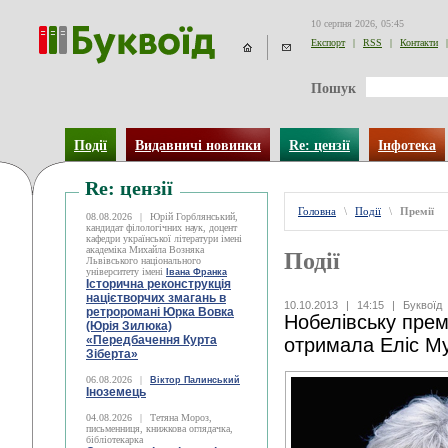
10 серпня 2026, 05:45
Експорт
|
RSS
|
Контакти
|
Пошук
Події
Видавничі новинки
Re: цензії
Інфотека
Re: цензії
Головна
\
Події
\
Премії
08.08.2026
|
Юрій Горблянський,
кандидат філологічних наук, доцент
кафедри української літератури імені
академіка Михайла Возняка
Події
Львівського національного
університету імені
Івана Франка
Історична реконструкція
націєтворчих змагань в
10.10.2013
|
14:15
|
Буквоїд
ретроромані Юрка Вовка
Нобелівську прем
(Юрія Зилюка)
«Передбачення Курта
отримала Еліс М
Зіберта»
06.08.2026
|
Віктор Палинський
Іноземець
04.08.2026
|
Тетяна Мороз,
письменниця, книжкова оглядачка,
бібліотекарка