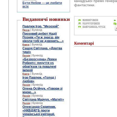
канадської премії генера
Бути Небом ― це любити
фантастики.
всіх
Видавничі новинки
коментувати
роздрукувати
Павлюк Ігор. "Мезозой"
повідомити друга
| Буквоїд
Проза
Прозовий дебют Надії
Позняк «Ти ж знаєш, він
ніколи тобі не дзвонить…»
Коментарі
| Буквоїд
Книги
Сащук Світлана. «Дратва
тиші»
| Буквоїд
Поезія
«Безрозсудна» Лорен
Робертс: почуття vs
обов’язок та повалені
імперії
| Буквоїд
Книги
Ігор Павлюк. «Голод і
любов»
| Буквоїд
Поезія
Олена Осійчук. «Говори зі
мною…»
| Буквоїд
Поезія
Світлана Марчук. «Магніт»
| Буквоїд
Поезія
Олександр Скрипник.
«НКВД/КГБ проти
української еміграції.