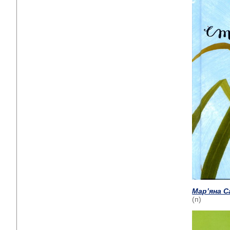
Мар’яна С
(п)