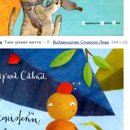
к
.
Таке цікаве життя.
– Л.:
Видавництво Старого Лева
, 144 с.(п)