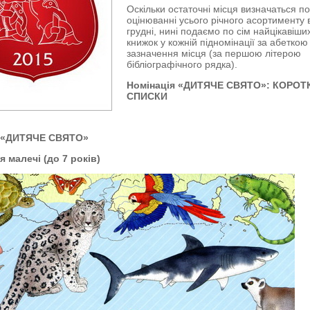
Оскільки остаточні місця визначаться п
оцінюванні усього річного асортименту 
грудні, нині подаємо по сім найцікавіши
книжок у кожній підномінації за абеткою
зазначення місця (за першою літерою
бібліографічного рядка).
Номінація «ДИТЯЧЕ СВЯТО»:
КОРОТК
СПИСКИ
я «ДИТЯЧЕ СВЯТО»
 малечі (до 7 років)