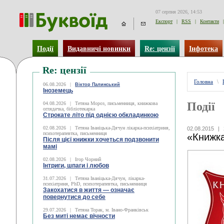
07 серпня 2026, 14:53
Експорт
|
RSS
|
Контакти
|
Події
Видавничі новинки
Re: цензії
Інфотека
Re: цензії
Головна
\
06.08.2026
|
Віктор Палинський
Іноземець
Події
04.08.2026
|
Тетяна Мороз, письменниця, книжкова
оглядачка, бібліотекарка
Строкате літо під однією обкладинкою
02.08.2026
|
Тетяна Іваніцька-Дячун лікарка-психіатриня,
02.08.2015
|
психотерапевтка, письменниця
«Книжка
Після цієї книжки хочеться подзвонити
мамі
02.08.2026
|
Ігор Чорний
Інтриги, шпаги і любов
31.07.2026
|
Тетяна Іваніцька-Дячун, лікарка-
психіатриня, PhD, психотерапевтка, письменниця
Закохатися в життя — означає
повернутися до себе
29.07.2026
|
Тетяна Торак, м. Івано-Франківськ
Без миті немає вічности