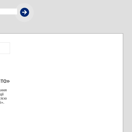
ято»
ання
ії
сією
5».