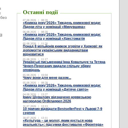
о
в
Останні події
х
 без
07.08.2026
|
08:20
«Книжка року’2026» Тиждень книжкової моди:
Лідери літа у номінації «Минувшина»
06.08.2026
|
08:20
«Книжка року’2026» Тиждень книжкової моди:
І
Лідери літа у номінації «Хрестоматія
05.08.2026
|
11:26
Понад 8 мільйонів книжок згоріли у Харкові: як
допомогти українським видавництвам
відновитися
05.08.2026
|
11:17
Українські письменниці Інна Ковальчук та Тетяна
Череп-Пероганич видали спільну збірку
оповідань
05.08.2026
|
10:04
Чому вони для мене разом...
05.08.2026
|
08:28
«Книжка року’2026» Тиждень книжкової моди:
Лідери літа у номінації «Дитяче свято»
04.08.2026
|
13:27
Ірину Шувалову відзначено норвезькою
нагородою Ordknappen 2026
31.07.2026
|
13:13
10 причин відвідати BestsellerFest у Львові 7-9
серпня
30.07.2026
|
13:11
«Культура – це молот, яким кується нова
реальність»: підсумки фестивалю «Фронтера»