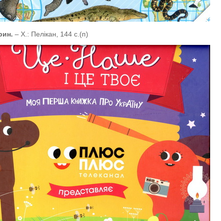
рин.
– Х.: Пелікан, 144 с.(п)