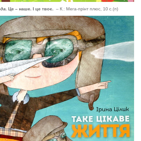
йда.
Це – наше. І це твоє.
– К.: Мега-прінт плюс, 10 с.(п)