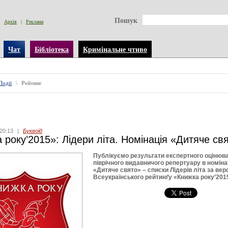
Пошук
Архів
|
Реклама
Чат
Бібліотека
Кримінальне чтиво
Події
\
Рейтинг
20:13
|
Буквоїд
 року’2015»: Лідери літа. Номінація «Дитяче св
Публікуємо результати експертного оцінюв
піврічного видавничого репертуару в номінац
«Дитяче свято» – списки Лідерів літа за вер
Всеукраїнського рейтинґу «Книжка року’201