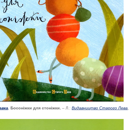
авка
.
Босоніжки для стоніжки.
– Л.:
Видавництво Старого Лева
,