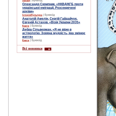
| Буквоїд
Поезія
Олександр Скрипник. «НКВД/КГБ проти
української еміграції. Розсекречені
архіви»
| Буквоїд
Історія/Культура
Анатолій Амелін, Сергій Гайдайчук,
Євгеній Астахов. «Візія України 2035»
| Буквоїд
Книги
Дебра Сільверман. «Я не вірю в
астрологію. Зоряна мудрість, яка змінює
життя»
| Буквоїд
Книги
Всі новинки