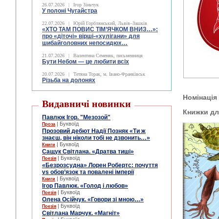
26.07.2026
|
Ігор Зіньчук
У полоні Чугайстра
22.07.2026
|
Юрій Горблянський, Львів–Зашків
«ХТО ТАМ ПОВИС ТІМ’ЯЧКОМ ВНИЗ…»:
про «діточі» вірші-«хулігани» для
шибайголовних непосидюх…
21.07.2026
|
Валентина Семеняк, письменниця
Бути Небом ― це любити всіх
20.07.2026
|
Тетяна Торак, м. Івано-Франківськ
Різьба на долонях
Номінаці
Видавничі новинки
Книжки для
Павлюк Ігор. "Мезозой"
| Буквоїд
Проза
Прозовий дебют Надії Позняк «Ти ж
знаєш, він ніколи тобі не дзвонить…»
| Буквоїд
Книги
Сащук Світлана. «Дратва тиші»
| Буквоїд
Поезія
«Безрозсудна» Лорен Робертс: почуття
vs обов’язок та повалені імперії
| Буквоїд
Книги
Ігор Павлюк. «Голод і любов»
| Буквоїд
Поезія
Олена Осійчук. «Говори зі мною…»
| Буквоїд
Поезія
Світлана Марчук. «Магніт»