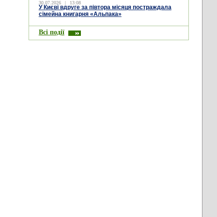
30.07.2026
|
13:08
У Києві вдруге за півтора місяця постраждала
сімейна книгарня «Альпака»
Всі події