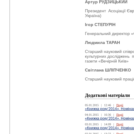
Артур РУДЗИЦЬКИЙ
Президент Асоціації Євр
Україна)
Ігор СТЕПУРІН
Генеральний директор 
Людмила ТАРАН
Старший науковий співро
культурних досліджень п
газети «Вечірній Київ»
Світлана ШЛІПЧЕНКО
Старший науковий праці
Додаткові матеріали
05.01.2015
|
12:46
|
Події
«Книжка року’2014». Номінац
04.01.2015
|
16:36
|
Події
«Книжка року’2014». Номінац
03.01.2015
|
14:09
|
Події
«Книжка року’2014». Номінац
02.01.2015
|
13:22
|
Події