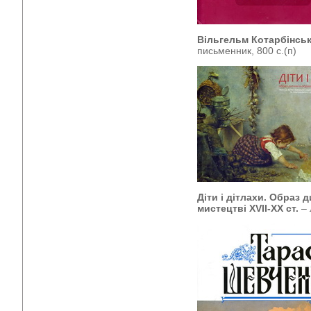
Вільгельм Котарбінськ
письменник, 800 с.(п)
Діти і дітлахи. Образ
мистецтві
XV
ІІ-ХХ ст.
– 