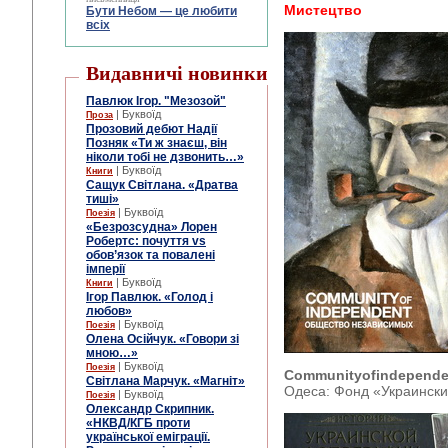
Мистецтво
Бути Небом ― це любити
всіх
Видавничі новинки
Павлюк Ігор. "Мезозой"
| Буквоїд
Проза
Прозовий дебют Надії
Позняк «Ти ж знаєш, він
ніколи тобі не дзвонить…»
| Буквоїд
Книги
Сащук Світлана. «Дратва
тиші»
| Буквоїд
Поезія
«Безрозсудна» Лорен
Робертс: почуття vs
обов’язок та повалені
імперії
| Буквоїд
Книги
Ігор Павлюк. «Голод і
любов»
| Буквоїд
Поезія
Олена Осійчук. «Говори зі
мною…»
| Буквоїд
Поезія
Community
of
independe
Світлана Марчук. «Магніт»
Одеса: Фонд «Украинский
| Буквоїд
Поезія
Олександр Скрипник.
«НКВД/КГБ проти
української еміграції.