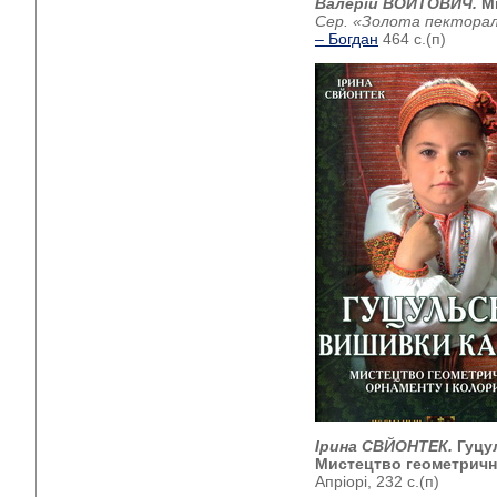
Валерій ВОЙТОВИЧ.
Мі
Сер. «Золота пекторал
– Богдан
464 с.(п)
Ірина СВЙОНТЕК.
Гуцу
Мистецтво геометричн
Апріорі, 232 с.(п)