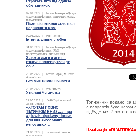
Строкате літо під однією
обкладинкою
02.08.2026
|
Тетяна Іваніцька-Дячун
лікарка-психіатриня, психотерапевтка,
письменниця
Після цієї книжки хочеться
подзвонити мамі
02.08.2026
|
Ігор Чорний
Інтриги, шпаги і любов
31.07.2026
|
Тетяна Іваніцька-Дячун,
лікарка-психіатриня, PhD,
психотерапевтка, письменниця
Закохатися в життя —
означає повернутися до
себе
29.07.2026
|
Тетяна Торак, м. Івано-
Франківськ
Без миті немає вічности
26.07.2026
|
Ігор Зіньчук
У полоні Чугайстра
22.07.2026
|
Юрій Горблянський,
Топ-книжки подано за аб
Львів–Зашків
а лавреатів буде названо
«ХТО ТАМ ПОВИС
відбудеться 7 лютого в к
ТІМ’ЯЧКОМ ВНИЗ…»: про
«діточі» вірші-«хулігани»
для шибайголовних
непосидюх…
Номінація «ВІЗИТІВКА
21.07.2026
|
Валентина Семеняк,
письменниця