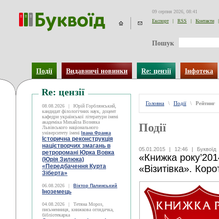
09 серпня 2026, 08:41
Експорт
|
RSS
|
Контакти
|
Пошук
Події
Видавничі новинки
Re: цензії
Інфотека
Re: цензії
Головна
\
Події
\
Рейтинг
08.08.2026
|
Юрій Горблянський,
кандидат філологічних наук, доцент
кафедри української літератури імені
академіка Михайла Возняка
Події
Львівського національного
університету імені
Івана Франка
Історична реконструкція
націєтворчих змагань в
05.01.2015
|
12:46
|
Буквоїд
ретроромані Юрка Вовка
«Книжка року’201
(Юрія Зилюка)
«Передбачення Курта
«Візитівка». Коро
Зіберта»
06.08.2026
|
Віктор Палинський
Іноземець
04.08.2026
|
Тетяна Мороз,
письменниця, книжкова оглядачка,
бібліотекарка