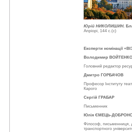
Юрій НИКОЛИШИН.
Бл
Апріорі, 144 с.(с)
Експерти номінації «В
Володимир ВОЙТЕНК
Головний редактор рес
Дмитро ГОРБАЧОВ
Професор Інституту теат
Карого
Сергій ГРАБАР
Письменник
Юлія ЄМЕЦЬ-ДОБРОН
Філософ, письменниця, 
транспортного універси