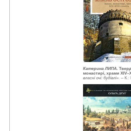
Катерина ЛИПА.
Тверд
монастирі, храми XIV–X
власні очі: будівлі».
– К.: 