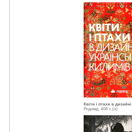
Квіти і птахи в дизайн
Родовід, 408 с.(о)