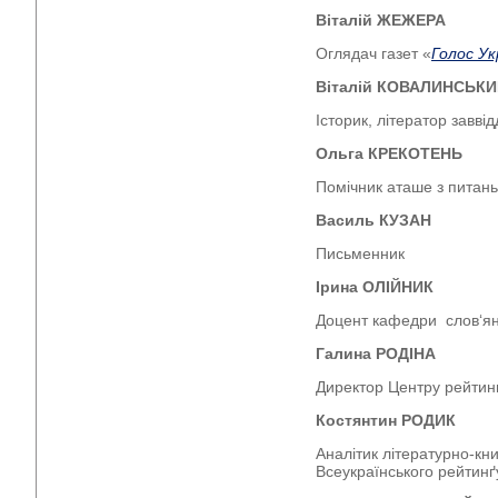
Віталій ЖЕЖЕРА
Оглядач газет «
Голос Ук
Віталій КОВАЛИНСЬК
Історик, літератор заввід
Ольга КРЕКОТЕНЬ
Помічник аташе з питан
Василь КУЗАН
Письменник
Ірина ОЛІЙНИК
Доцент кафедри слов‘ян
Галина РОДІНА
Директор Центру рейтин
Костянтин РОДИК
Аналітик літературно-кн
Всеукраїнського рейтин