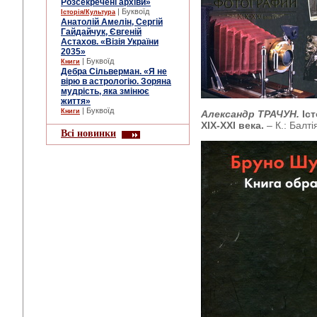
Розсекречені архіви»
| Буквоїд
Історія/Культура
Анатолій Амелін, Сергій
Гайдайчук, Євгеній
Астахов. «Візія України
2035»
| Буквоїд
Книги
Дебра Сільверман. «Я не
вірю в астрологію. Зоряна
мудрість, яка змінює
життя»
| Буквоїд
Книги
Александр ТРАЧУН.
Іс
XIX-XXI века.
– К.: Балті
Всі новинки