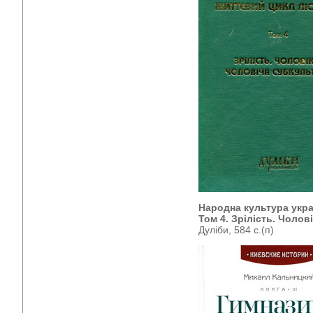
Народна культура укр
Том 4. Зрілість. Чолов
Дуліби, 584 с.(п)