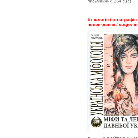
письменник, 264 с.(с)
Етнологія / етнографія 
повсякдення /
соціолін