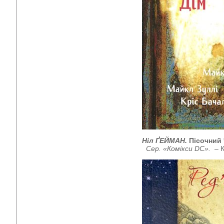
Ніл ҐЕЙМАН.
Пісочний 
Сер. «Комікси DC».
– К