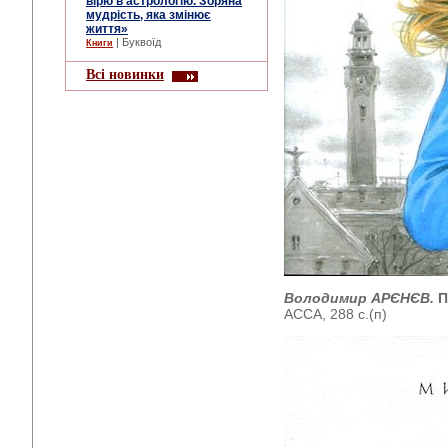
вірю в астрологію. Зоряна
мудрість, яка змінює
життя»
| Буквоїд
Книги
Всі новинки
Володимир АРЄНЄВ.
П
АССА, 288 с.(п)