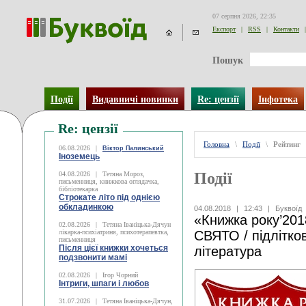
07 серпня 2026, 22:35
Експорт
|
RSS
|
Контакти
|
Пошук
Події
Видавничі новинки
Re: цензії
Інфотека
Re: цензії
Головна
\
Події
\
Рейтинг
06.08.2026
|
Віктор Палинський
Іноземець
Події
04.08.2026
|
Тетяна Мороз,
письменниця, книжкова оглядачка,
бібліотекарка
Строкате літо під однією
обкладинкою
04.08.2018
|
12:43
|
Буквоїд
«Книжка року’201
02.08.2026
|
Тетяна Іваніцька-Дячун
лікарка-психіатриня, психотерапевтка,
СВЯТО / підлітко
письменниця
Після цієї книжки хочеться
література
подзвонити мамі
02.08.2026
|
Ігор Чорний
Інтриги, шпаги і любов
31.07.2026
|
Тетяна Іваніцька-Дячун,