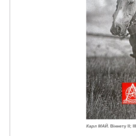
Карл МАЙ.
Віннету ІІ; ІІ