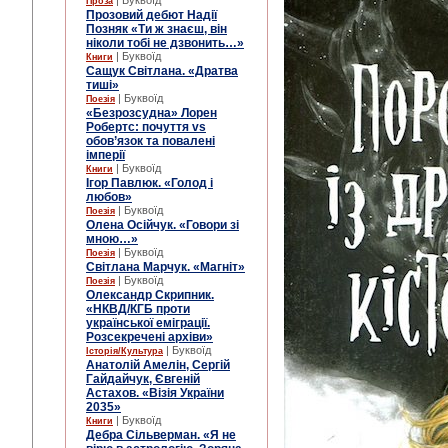
| Буквоїд
Проза
Прозовий дебют Надії
Позняк «Ти ж знаєш, він
ніколи тобі не дзвонить…»
| Буквоїд
Книги
Сащук Світлана. «Дратва
тиші»
| Буквоїд
Поезія
«Безрозсудна» Лорен
Робертс: почуття vs
обов’язок та повалені
імперії
| Буквоїд
Книги
Ігор Павлюк. «Голод і
любов»
| Буквоїд
Поезія
Олена Осійчук. «Говори зі
мною…»
| Буквоїд
Поезія
Світлана Марчук. «Магніт»
| Буквоїд
Поезія
Олександр Скрипник.
«НКВД/КГБ проти
української еміграції.
Розсекречені архіви»
| Буквоїд
Історія/Культура
Анатолій Амелін, Сергій
Гайдайчук, Євгеній
Астахов. «Візія України
2035»
| Буквоїд
Книги
Дебра Сільверман. «Я не