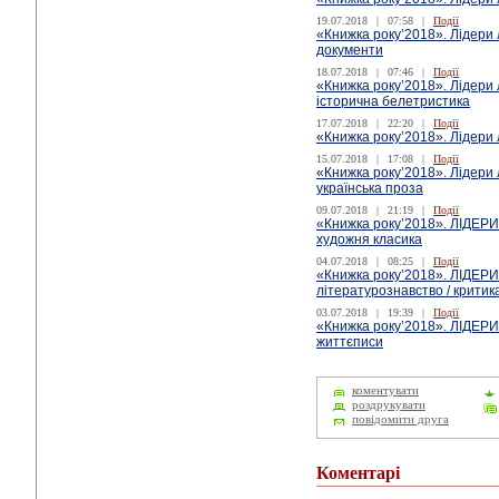
19.07.2018
|
07:58
|
Події
«Книжка року’2018». Лідери 
документи
18.07.2018
|
07:46
|
Події
«Книжка року’2018». Лідери 
історична белетристика
17.07.2018
|
22:20
|
Події
«Книжка року’2018». Лідери 
15.07.2018
|
17:08
|
Події
«Книжка року’2018». Лідери 
українська проза
09.07.2018
|
21:19
|
Події
«Книжка року’2018». ЛІДЕРИ
художня класика
04.07.2018
|
08:25
|
Події
«Книжка року’2018». ЛІДЕРИ
літературознавство / критик
03.07.2018
|
19:39
|
Події
«Книжка року’2018». ЛІДЕРИ
життєписи
коментувати
роздрукувати
повідомити друга
Коментарі