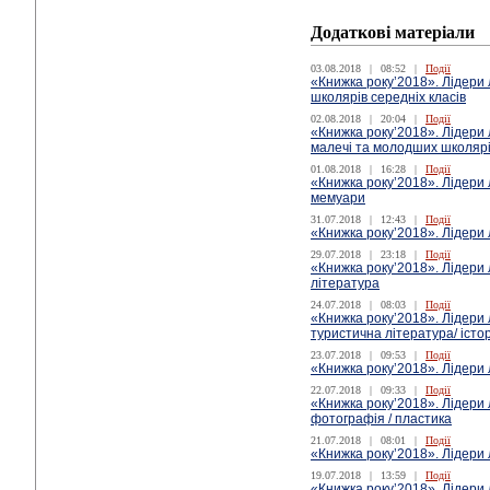
Додаткові матеріали
03.08.2018
|
08:52
|
Події
«Книжка року’2018». Лідери
школярів середніх класів
02.08.2018
|
20:04
|
Події
«Книжка року’2018». Лідери
малечі та молодших школяр
01.08.2018
|
16:28
|
Події
«Книжка року’2018». Лідери лі
мемуари
31.07.2018
|
12:43
|
Події
«Книжка року’2018». Лідери лі
29.07.2018
|
23:18
|
Події
«Книжка року’2018». Лідери 
література
24.07.2018
|
08:03
|
Події
«Книжка року’2018». Лідери л
туристична література/ істо
23.07.2018
|
09:53
|
Події
«Книжка року’2018». Лідери 
22.07.2018
|
09:33
|
Події
«Книжка року’2018». Лідери л
фотографія / пластика
21.07.2018
|
08:01
|
Події
«Книжка року’2018». Лідери л
19.07.2018
|
13:59
|
Події
«Книжка року’2018». Лідери 