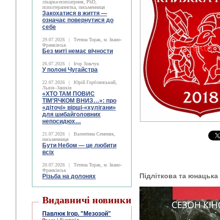
лікарка-психіатриня, PhD,
психотерапевтка, письменниця
Закохатися в життя —
означає повернутися до
себе
29.07.2026
|
Тетяна Торак, м. Івано-
Франківськ
Без миті немає вічности
26.07.2026
|
Ігор Зіньчук
У полоні Чугайстра
22.07.2026
|
Юрій Горблянський,
Львів–Зашків
«ХТО ТАМ ПОВИС
ТІМ’ЯЧКОМ ВНИЗ…»: про
«діточі» вірші-«хулігани»
для шибайголовних
непосидюх…
21.07.2026
|
Валентина Семеняк,
письменниця
Бути Небом ― це любити
всіх
20.07.2026
|
Тетяна Торак, м. Івано-
Франківськ
Підліткова та юнацька
Різьба на долонях
Видавничі новинки
Павлюк Ігор. "Мезозой"