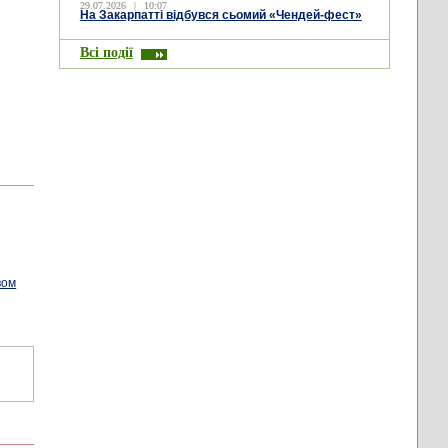
29.07.2026
|
10:07
На Закарпатті відбувся сьомий «Чендей-фест»
Всі події
вом