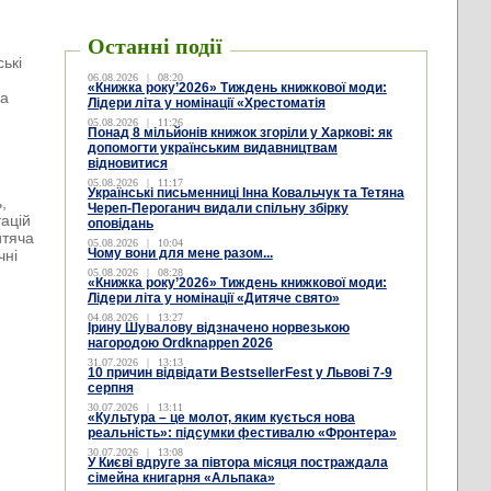
Останні події
ські
06.08.2026
|
08:20
«Книжка року’2026» Тиждень книжкової моди:
ра
Лідери літа у номінації «Хрестоматія
05.08.2026
|
11:26
Понад 8 мільйонів книжок згоріли у Харкові: як
допомогти українським видавництвам
відновитися
05.08.2026
|
11:17
Українські письменниці Інна Ковальчук та Тетяна
,
Череп-Пероганич видали спільну збірку
тацій
оповідань
итяча
05.08.2026
|
10:04
Чому вони для мене разом...
чні
05.08.2026
|
08:28
«Книжка року’2026» Тиждень книжкової моди:
Лідери літа у номінації «Дитяче свято»
04.08.2026
|
13:27
Ірину Шувалову відзначено норвезькою
нагородою Ordknappen 2026
31.07.2026
|
13:13
10 причин відвідати BestsellerFest у Львові 7-9
серпня
30.07.2026
|
13:11
«Культура – це молот, яким кується нова
реальність»: підсумки фестивалю «Фронтера»
30.07.2026
|
13:08
У Києві вдруге за півтора місяця постраждала
сімейна книгарня «Альпака»