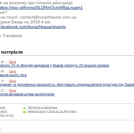
я на розсилку про початок реєстрації
https://goo.gl/forms/0LDRmQcmNRaLnuwn1
ння?
 на пошті: contact@kurazhbazar.com.ua
ураж Базар на 2018-й рік:
w.facebook.com/kurazhbazar/events
я: Facebook
 матеріали
:49
|
Події
ейного 25-го Форуму видавців у Львові оберуть 25 кращих книжок
:08
|
Події
алів цього літа
:19
|
Події
єдинки та доповнена реальність: фестиваль середньовічної культури під Льво
:22
|
Події
орум видавців шукає волонтерів
вати
зберегти в закладках
увати
використати у блогах та форумах
ити друга
і