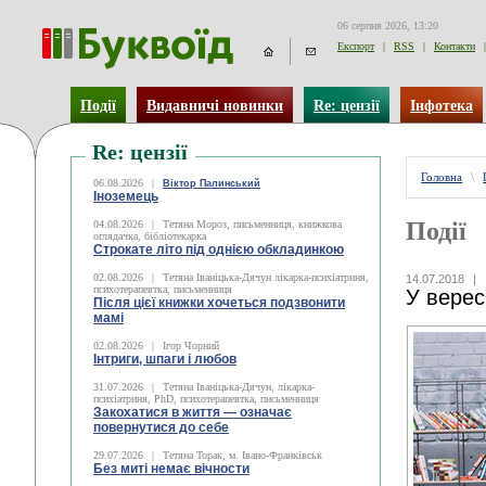
06 серпня 2026, 13:20
Експорт
|
RSS
|
Контакти
|
Події
Видавничі новинки
Re: цензії
Інфотека
Re: цензії
Головна
\
06.08.2026
|
Віктор Палинський
Іноземець
Події
04.08.2026
|
Тетяна Мороз, письменниця, книжкова
оглядачка, бібліотекарка
Строкате літо під однією обкладинкою
02.08.2026
|
Тетяна Іваніцька-Дячун лікарка-психіатриня,
14.07.2018
|
психотерапевтка, письменниця
У верес
Після цієї книжки хочеться подзвонити
мамі
02.08.2026
|
Ігор Чорний
Інтриги, шпаги і любов
31.07.2026
|
Тетяна Іваніцька-Дячун, лікарка-
психіатриня, PhD, психотерапевтка, письменниця
Закохатися в життя — означає
повернутися до себе
29.07.2026
|
Тетяна Торак, м. Івано-Франківськ
Без миті немає вічности