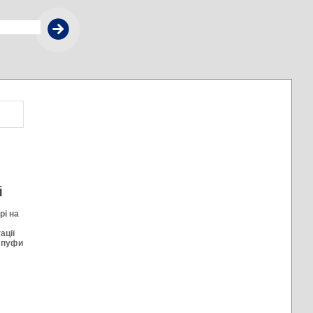
і
рі на
ації
і пуфи