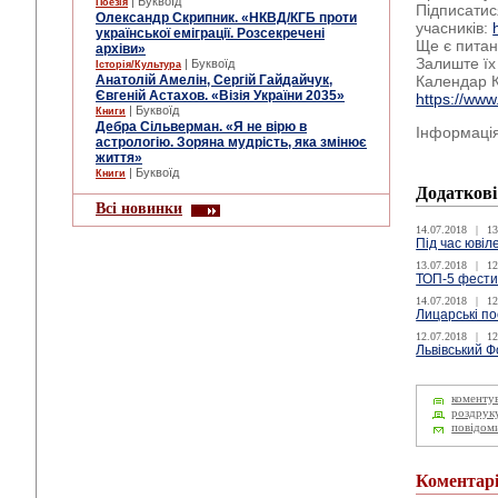
| Буквоїд
Поезія
Підписатис
Олександр Скрипник. «НКВД/КГБ проти
учасників:
української еміграції. Розсекречені
Ще є пита
архіви»
Залиште їх
| Буквоїд
Історія/Культура
Анатолій Амелін, Сергій Гайдайчук,
Календар К
Євгеній Астахов. «Візія України 2035»
https://ww
| Буквоїд
Книги
Дебра Сільверман. «Я не вірю в
Інформаці
астрологію. Зоряна мудрість, яка змінює
життя»
| Буквоїд
Книги
Додаткові
Всі новинки
14.07.2018
|
13
Під час ювіл
13.07.2018
|
12
ТОП-5 фестив
14.07.2018
|
12
Лицарські по
12.07.2018
|
12
Львівський Ф
коменту
роздрук
повідом
Коментар