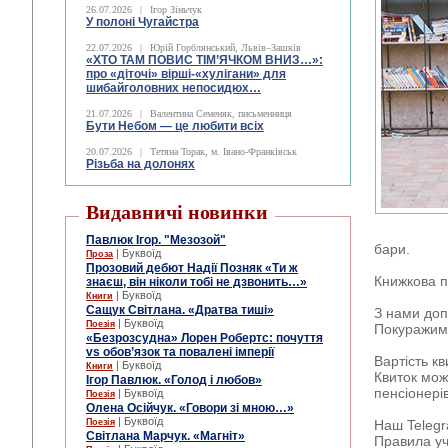
26.07.2026
|
Ігор Зіньчук
У полоні Чугайстра
22.07.2026
|
Юрій Горблянський, Львів–Зашків
«ХТО ТАМ ПОВИС ТІМ’ЯЧКОМ ВНИЗ…»:
про «діточі» вірші-«хулігани» для
шибайголовних непосидюх…
21.07.2026
|
Валентина Семеняк, письменниця
Бути Небом ― це любити всіх
20.07.2026
|
Тетяна Торак, м. Івано-Франківськ
Різьба на долонях
Видавничі новинки
Павлюк Ігор. "Мезозой"
бари.
| Буквоїд
Проза
Прозовий дебют Надії Позняк «Ти ж
Книжкова п
знаєш, він ніколи тобі не дзвонить…»
| Буквоїд
Книги
Сащук Світлана. «Дратва тиші»
З нами доп
| Буквоїд
Поезія
Покуражим
«Безрозсудна» Лорен Робертс: почуття
vs обов’язок та повалені імперії
Вартість кв
| Буквоїд
Книги
Квиток можн
Ігор Павлюк. «Голод і любов»
пенсіонерів
| Буквоїд
Поезія
Олена Осійчук. «Говори зі мною…»
| Буквоїд
Поезія
Наш Teleg
Світлана Марчук. «Магніт»
Правила уч