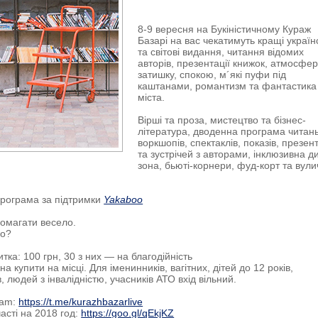
8-9 вересня на Букіністичному Кураж
Базарі на вас чекатимуть кращі україн
та світові видання, читання відомих
авторів, презентації книжок, атмосфе
затишку, спокою, м´які пуфи під
каштанами, романтизм та фантастика
міста.
Вірші та проза, мистецтво та бізнес-
література, дводенна програма читань
воркшопів, спектаклів, показів, презен
та зустрічей з авторами, інклюзивна д
зона, бьюті-корнери, фуд-корт та вули
рограма за підтримки
Yakaboo
омагати весело.
о?
итка: 100 грн, 30 з них — на благодійність
а купити на місці. Для іменинників, вагітних, дітей до 12 років,
, людей з інвалідністю, учасників АТО вхід вільний.
ram:
https://t.me/kurazhbazarlive
асті на 2018 год:
https://goo.gl/qEkjKZ