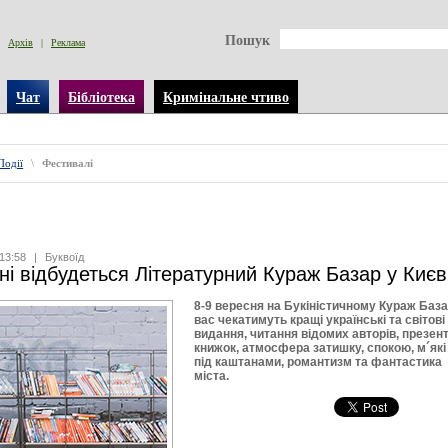
Пошук
Архів
|
Реклама
Чат
Бібліотека
Кримінальне чтиво
Події
\
Фестивалі
13:58
|
Буквоїд
ні відбудеться Літературний Кураж Базар у Києв
8-9 вересня на Букіністичному Кураж База
вас чекатимуть кращі українські та світові
видання, читання відомих авторів, презент
книжок, атмосфера затишку, спокою, м´як
під каштанами, романтизм та фантастика
міста.