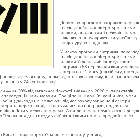
Державна програма підтримки перекл
творів української літератури іншими
мовами, аналогів якої в Україні немає,
покликана популяризувати українську
літературу за кордоном.
У межах програми підтримки переклад
творів української літератури іншими
мовами Український інститут книги
підтримав 53 переклади книг українсь
авторів на 21 мову (англійську, німецьк
 французьку, словацьку, польську, а також ліванську, іврит, монгольсь
 та інші) у 24 країнах світу.
ди — це 30% від загальної кількості виданих у 2020 р. перекладів
 літератури іншими мовами. Про ці та інші дані (видані книги, мови
 країни) докладніше розкажуть під час заходу запрошені спікери.
автори та перекладачі, які долучилися до програми, поділяться
 від роботи у межах програми. Спікери проаналізують також резул
а її значення для виходу української книги на міжнародний ринок.
 Коваль, директорка Українського інституту книги;