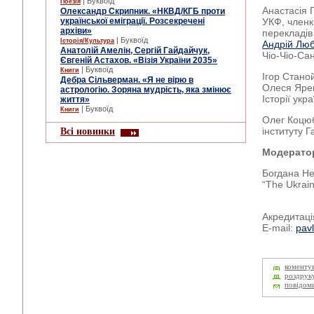
| Буквоїд
Поезія
Анастасія Г
Олександр Скрипник. «НКВД/КГБ проти
української еміграції. Розсекречені
УКФ, членк
архіви»
перекладів
| Буквоїд
Історія/Культура
Андрій Лю
Анатолій Амелін, Сергій Гайдайчук,
Чіо-Чіо-Сан
Євгеній Астахов. «Візія України 2035»
| Буквоїд
Книги
Ігор Стано
Дебра Сільверман. «Я не вірю в
Олеся Ярем
астрологію. Зоряна мудрість, яка змінює
Історії укр
життя»
| Буквоїд
Книги
Олег Коцюб
Всі новинки
інституту Г
Модерато
Богдана Не
“The Ukrain
Акредитаці
E-mail:
pav
коменту
роздрук
повідом