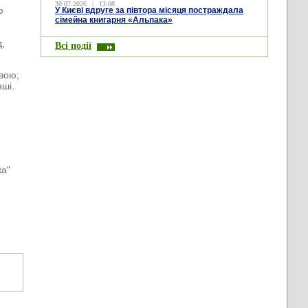
30.07.2026
|
13:08
ю
У Києві вдруге за півтора місяця постраждала
сімейна книгарня «Альпака»
д,
Всі події
овою;
нші.
ка"