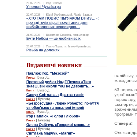
26.07.2026
|
Ігор Зіньчук
У полоні Чугайстра
22.07.2026
|
Юрій Горблянський, Львів–Зашків
«ХТО ТАМ ПОВИС ТІМ’ЯЧКОМ ВНИЗ…»:
про «діточі» вірші-«хулігани» для
шибайголовних непосидюх…
21.07.2026
|
Валентина Семеняк, письменниця
Бути Небом ― це любити всіх
20.07.2026
|
Тетяна Торак, м. Івано-Франківськ
Різьба на долонях
Видавничі новинки
Павлюк Ігор. "Мезозой"
італійську,
| Буквоїд
Проза
македонську
Прозовий дебют Надії Позняк «Ти ж
знаєш, він ніколи тобі не дзвонить…»
53 перекла
| Буквоїд
Книги
української
Сащук Світлана. «Дратва тиші»
| Буквоїд
перекладу,
Поезія
«Безрозсудна» Лорен Робертс: почуття
Експерти, 
vs обов’язок та повалені імперії
враженнями
| Буквоїд
Книги
програми т
Ігор Павлюк. «Голод і любов»
| Буквоїд
Поезія
Спікери:
Олена Осійчук. «Говори зі мною…»
| Буквоїд
Поезія
Олександра
Світлана Марчук. «Магніт»