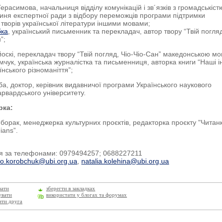
ерасимова, начальниця відділу комунікацій і зв´язків з громадськіст
иня експертної ради з відбору переможців програми підтримки
 творів української літератури іншими мовами;
бка
, український письменник та перекладач, автор твору “Твій погля
”;
йоскі, перекладач твору “Твій погляд, Чіо-Чіо-Сан” македонською м
чук, українська журналістка та письменниця, авторка книги “Наші і
аїнського різноманіття”;
а, доктор, керівник видавничої програми Українського наукового
арвардського університету.
рка:
борак, менеджерка культурних проєктів, редакторка проєкту "Читан
ians”.
я за телефонами: 0979494257; 0688227211
lo.korobchuk@ubi.org.ua
,
natalia.kolehina@ubi.org.ua
вати
зберегти в закладках
увати
використати у блогах та форумах
ити друга