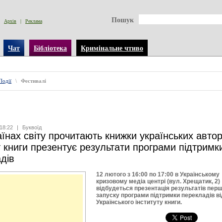
Пошук
Архів
|
Реклама
Чат
Бібліотека
Кримінальне чтиво
Події
\
Фестивалі
18:22
|
Буквоїд
аїнах світу прочитають книжки українських автор
т книги презентує результати програми підтримк
дів
12 лютого з 16:00 по 17:00 в Українському
кризовому медіа центрі (вул. Хрещатик, 2)
відбудеться презентація результатів пер
запуску програми підтримки перекладів ві
Українського інституту книги.