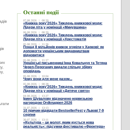
Останні події
адів
07.08.2026
|
08:20
«Книжка року’2026» Тиждень книжкової моди:
Лідери літа у номінації «Минувшина»
06.08.2026
|
08:20
«Книжка року’2026» Тиждень книжкової моди:
Лідери літа у номінації «Хрестоматія
05.08.2026
|
11:26
Понад 8 мільйонів книжок згоріли у Харкові: як
ів
допомогти українським видавництвам
відновитися
05.08.2026
|
11:17
ких
Українські письменниці Інна Ковальчук та Тетяна
у,
Череп-Пероганич видали спільну збірку
оповідань
ку,
05.08.2026
|
10:04
Чому вони для мене разом...
05.08.2026
|
08:28
«Книжка року’2026» Тиждень книжкової моди:
Лідери літа у номінації «Дитяче свято»
04.08.2026
|
13:27
Ірину Шувалову відзначено норвезькою
нагородою Ordknappen 2026
ьтати
31.07.2026
|
13:13
10 причин відвідати BestsellerFest у Львові 7-9
серпня
30.07.2026
|
13:11
«Культура – це молот, яким кується нова
реальність»: підсумки фестивалю «Фронтера»