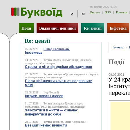
08 серпня 2026, 03:28
Експорт
|
RSS
|
Контакти
|
Події
Видавничі новинки
Re: цензії
Інфотека
Re: цензії
Головна
\
06.08.2026
|
Віктор Палинський
Іноземець
Події
04.08.2026
|
Тетяна Мороз, письменниця, книжкова
оглядачка, бібліотекарка
Строкате літо під однією обкладинкою
02.08.2026
|
Тетяна Іваніцька-Дячун лікарка-психіатриня,
09.02.2021
|
психотерапевтка, письменниця
У 24 кр
Після цієї книжки хочеться подзвонити
мамі
Інститу
перекла
02.08.2026
|
Ігор Чорний
Інтриги, шпаги і любов
31.07.2026
|
Тетяна Іваніцька-Дячун, лікарка-
психіатриня, PhD, психотерапевтка, письменниця
Закохатися в життя — означає
повернутися до себе
29.07.2026
|
Тетяна Торак, м. Івано-Франківськ
Без миті немає вічности