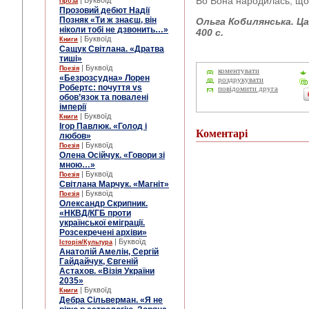
Бо Вона народилась, щоб
| Буквоїд
Проза
Прозовий дебют Надії
Позняк «Ти ж знаєш, він
Ольга Кобилянська. Цар
ніколи тобі не дзвонить…»
400 с.
| Буквоїд
Книги
Сащук Світлана. «Дратва
тиші»
| Буквоїд
Поезія
коментувати
«Безрозсудна» Лорен
роздрукувати
Робертс: почуття vs
повідомити друга
обов’язок та повалені
імперії
| Буквоїд
Книги
Ігор Павлюк. «Голод і
Коментарі
любов»
| Буквоїд
Поезія
Олена Осійчук. «Говори зі
мною…»
| Буквоїд
Поезія
Світлана Марчук. «Магніт»
| Буквоїд
Поезія
Олександр Скрипник.
«НКВД/КГБ проти
української еміграції.
Розсекречені архіви»
| Буквоїд
Історія/Культура
Анатолій Амелін, Сергій
Гайдайчук, Євгеній
Астахов. «Візія України
2035»
| Буквоїд
Книги
Дебра Сільверман. «Я не