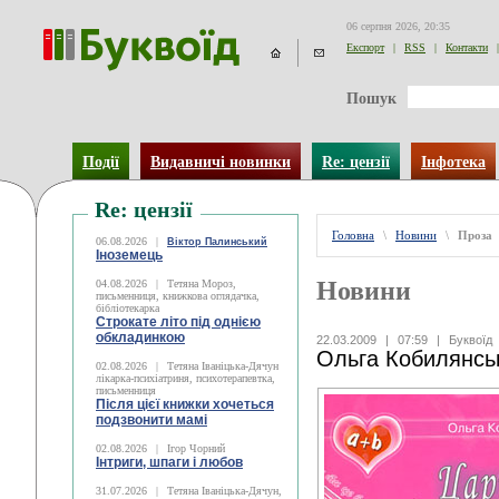
06 серпня 2026, 20:35
Експорт
|
RSS
|
Контакти
|
Пошук
Події
Видавничі новинки
Re: цензії
Інфотека
Re: цензії
Головна
\
Новини
\
Проза
06.08.2026
|
Віктор Палинський
Іноземець
Новини
04.08.2026
|
Тетяна Мороз,
письменниця, книжкова оглядачка,
бібліотекарка
Строкате літо під однією
обкладинкою
22.03.2009
|
07:59
|
Буквоїд
Ольга Кобилянсь
02.08.2026
|
Тетяна Іваніцька-Дячун
лікарка-психіатриня, психотерапевтка,
письменниця
Після цієї книжки хочеться
подзвонити мамі
02.08.2026
|
Ігор Чорний
Інтриги, шпаги і любов
31.07.2026
|
Тетяна Іваніцька-Дячун,