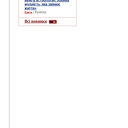
вірю в астрологію. Зоряна
мудрість, яка змінює
життя»
| Буквоїд
Книги
Всі новинки