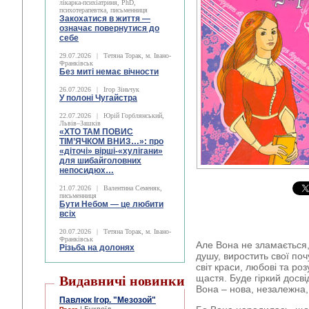
лікарка-психіатриня, PhD,
психотерапевтка, письменниця
Закохатися в життя —
означає повернутися до
себе
29.07.2026
|
Тетяна Торак, м. Івано-
Франківськ
Без миті немає вічности
26.07.2026
|
Ігор Зіньчук
У полоні Чугайстра
22.07.2026
|
Юрій Горблянський,
Львів–Зашків
«ХТО ТАМ ПОВИС
ТІМ’ЯЧКОМ ВНИЗ…»: про
«діточі» вірші-«хулігани»
для шибайголовних
непосидюх…
21.07.2026
|
Валентина Семеняк,
письменниця
Бути Небом ― це любити
всіх
20.07.2026
|
Тетяна Торак, м. Івано-
Франківськ
Але Вона не зламається
Різьба на долонях
душу, виростить свої поч
світ краси, любові та ро
щастя. Буде гіркий досві
Видавничі новинки
Вона – нова, незалежна,
Павлюк Ігор. "Мезозой"