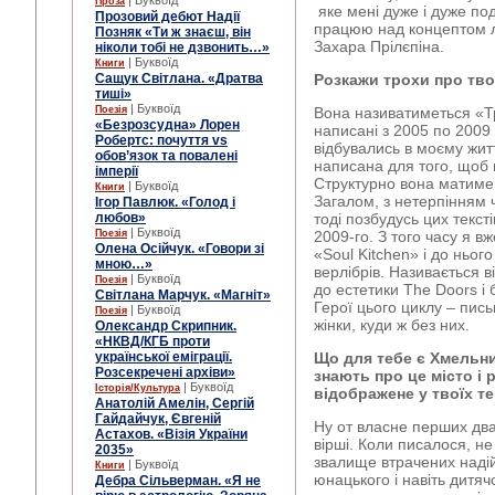
| Буквоїд
Проза
яке мені дуже і дуже по
Прозовий дебют Надії
працюю над концептом л
Позняк «Ти ж знаєш, він
Захара Прілєпіна.
ніколи тобі не дзвонить…»
| Буквоїд
Книги
Сащук Світлана. «Дратва
Розкажи трохи про тво
тиші»
| Буквоїд
Поезія
Вона називатиметься «Трі
«Безрозсудна» Лорен
написані з 2005 по 2009 
Робертс: почуття vs
відбувались в моєму житті
обов’язок та повалені
написана для того, щоб н
імперії
Структурно вона матиме 
| Буквоїд
Книги
Загалом, з нетерпінням ч
Ігор Павлюк. «Голод і
любов»
тоді позбудусь цих текст
| Буквоїд
Поезія
2009-го. З того часу я в
Олена Осійчук. «Говори зі
«Soul Kitchen» і до ньог
мною…»
верлібрів. Називається 
| Буквоїд
Поезія
до естетики The Doors і 
Світлана Марчук. «Магніт»
Герої цього циклу – пись
| Буквоїд
Поезія
жінки, куди ж без них.
Олександр Скрипник.
«НКВД/КГБ проти
української еміграції.
Що для тебе є Хмельни
Розсекречені архіви»
знають про це місто і 
| Буквоїд
Історія/Культура
відображене у твоїх т
Анатолій Амелін, Сергій
Гайдайчук, Євгеній
Ну от власне перших два
Астахов. «Візія України
вірші. Коли писалося, не
2035»
звалище втрачених надій
| Буквоїд
Книги
юнацького і навіть дитяч
Дебра Сільверман. «Я не