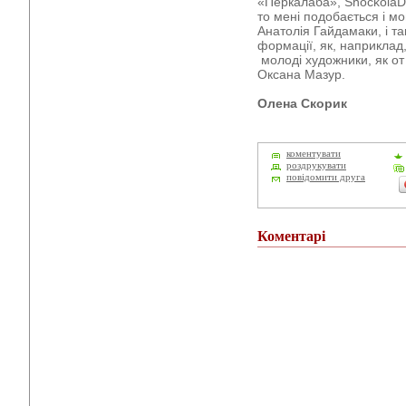
«Перкалаба», ShockolaD.
то мені подобається і м
Анатолія Гайдамаки, і т
формації, як, наприклад
молоді художники, як от
Оксана Мазур.
Олена Скорик
коментувати
роздрукувати
повідомити друга
Коментарі