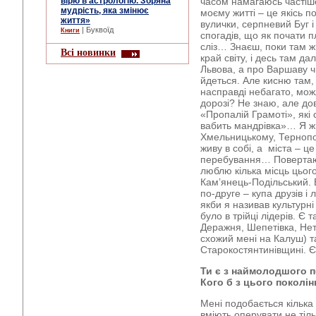
вірю в астрологію. Зоряна
часом намагаюсь частіш
мудрість, яка змінює
моєму житті – це якісь п
життя»
вулички, серпневий Буг і
| Буквоїд
Книги
спогадів, що як почати п
сліз… Знаєш, поки там ж
Всі новинки
край світу, і десь там дал
Львова, а про Варшаву ч
йдеться. Але кисню там, 
насправді небагато, мож
дорозі? Не знаю, але до
«Пропалій Грамоті», які
вабить мандрівка»… Я ж 
Хмельницькому, Тернопол
живу в собі, а міста – 
перебування… Повертаюч
люблю кілька місць цього
Кам’янець-Подільський. 
по-друге – купа друзів і 
якби я називав культурні
було в трійці лідерів. Є 
Деражня, Шепетівка, Неті
схожий мені на Калуш) та
Старокостянтинівщині. 
Ти є з наймолодшого п
Кого б з цього поколі
Мені подобається кілька 
вміють оперувати не тіл