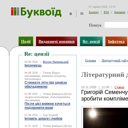
07 серпня 2026, 13:19
Експорт
|
RSS
|
Контакти
|
Пошук
Події
Видавничі новинки
Re: цензії
Інфотека
Re: цензії
Головна
\
Літературний дай
06.08.2026
|
Віктор Палинський
Іноземець
Літературний 
04.08.2026
|
Тетяна Мороз,
письменниця, книжкова оглядачка,
бібліотекарка
Строкате літо під однією
обкладинкою
16.11.2009
|
11:09
|
Сумно
Григорій Семенчу
02.08.2026
|
Тетяна Іваніцька-Дячун
лікарка-психіатриня, психотерапевтка,
зробити компліме
письменниця
Після цієї книжки хочеться
подзвонити мамі
02.08.2026
|
Ігор Чорний
Інтриги, шпаги і любов
31.07.2026
|
Тетяна Іваніцька-Дячун,