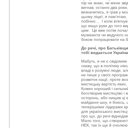
пір не знаю, чи мене зві
вигнав, останні два роки
визначитись, я грав у мо
цьому ліцеї, я пам’ятаю,
побічно… І коли втягнув 
що якщо руки до того ви
цим. Це вже потім почал
музиканта чи ведучого н
боком попрацювати на б
До речі, про Батьківщ
тобі видається Україн
Мабуть, я не є свідомим
скажу, що в політику ніко
владі є розумні люди, ал
не пише у своїх програм
розвиток нації, проте во
мистецьку вартість яких,
Кожен хороший і сильний 
боготворив мистецтво і 
осторонь, або нищив ці ел
майданні шоу, я боюсь, 
теперішніми лідерами кр
для українського мистец
про що, до речі віднеда
Мало того, що створюютьс
НЕК, так їх ще й очолюю