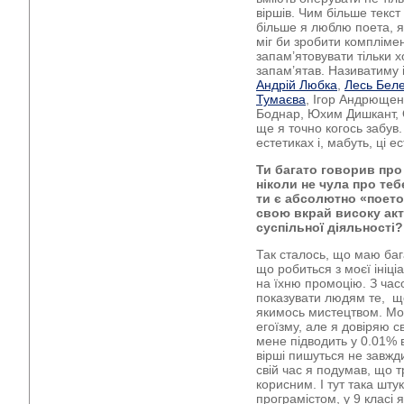
віршів. Чим більше текст
більше я люблю поета, я
міг би зробити компліме
запам’ятовувати тільки х
запам’ятав. Називатиму і
Андрій Любка
,
Лесь Бел
Тумаєва
, Ігор Андрюще
Боднар, Юхим Дишкант, О
ще я точно когось забув.
естетиках і, мабуть, ці е
Ти багато говорив про 
ніколи не чула про те
ти є абсолютно «поетом
свою вкрай високу акт
суспільної діяльності?
Так сталось, що маю баг
що робиться з моєї ініці
на їхню промоцію. З часо
показувати людям те, щ
якимось мистецтвом. Мо
егоїзму, але я довіряю с
мене підводить у 0.01% в
вірші пишуться не завжд
свій час я подумав, що 
корисним. І тут така штук
програмістом, у 9 класі я