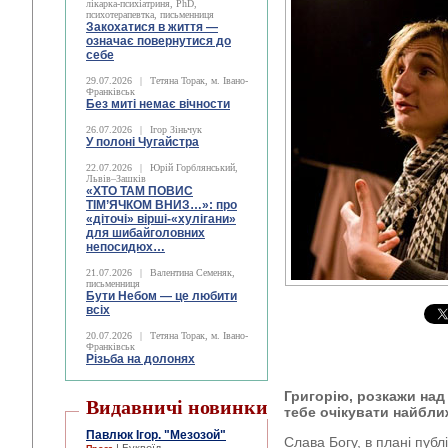
лікарка-психіатриня, PhD,
психотерапевтка, письменниця
Закохатися в життя —
означає повернутися до
себе
29.07.2026
|
Тетяна Торак, м. Івано-
Франківськ
Без миті немає вічности
26.07.2026
|
Ігор Зіньчук
У полоні Чугайстра
22.07.2026
|
Юрій Горблянський,
Львів–Зашків
«ХТО ТАМ ПОВИС
ТІМ’ЯЧКОМ ВНИЗ…»: про
«діточі» вірші-«хулігани»
для шибайголовних
непосидюх…
21.07.2026
|
Валентина Семеняк,
письменниця
Бути Небом ― це любити
всіх
20.07.2026
|
Тетяна Торак, м. Івано-
Франківськ
Різьба на долонях
Григорію, розкажи над
Видавничі новинки
тебе очікувати найбл
Павлюк Ігор. "Мезозой"
Слава Богу, в плані пуб