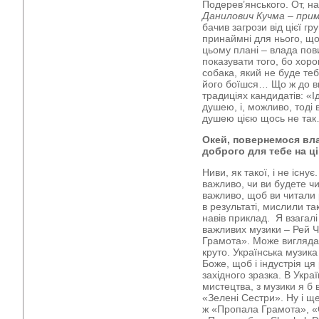
Подерев’янського. От, 
Данилович Кучма – при
бачив загрози від цієї гр
принаймні для нього, що
цьому плані – влада пов
показувати того, бо хор
собака, який не буде теб
його боїшся… Що ж до ви
традиціях кандидатів: «І
душею, і, можливо, тоді 
душею цією щось не та
Окей, повернемося вла
доброго для тебе на ці
Ниви, як такої, і не існує
важливо, чи ви будете ч
важливо, щоб ви читали 
в результаті, мислили т
навів приклад. Я взагалі
важливих музики – Рей Ч
Грамота». Може виглядати
круто. Українська музика
Боже, щоб і індустрія ц
західного зразка. В Укра
мистецтва, з музики я б 
«Зелені Сестри». Ну і ще
ж «Пропала Грамота», «