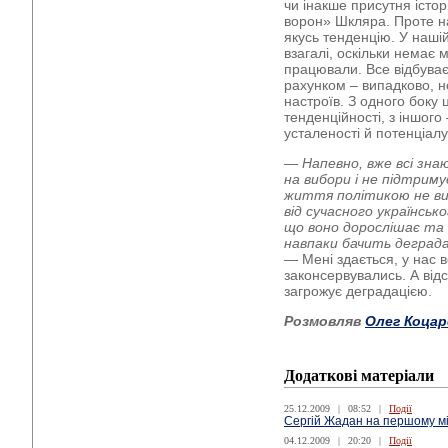
чи інакше присутня істо
ворон» Шкляра. Проте н
якусь тенденцію. У наші
взагалі, оскільки немає м
працювали. Все відбуває
рахунком – випадково, не
настроїв. З одного боку 
тенденційності, з іншого 
усталеності й потенціалу
— Напевно, вже всі зн
на вибори і не підтриму
життя політикою не ви
від сучасного українськ
що воно дорослішає та
навпаки бачить деград
— Мені здається, у нас в
законсервувались. А відс
загрожує деградацією.
Розмовляв
Олег Коцар
Додаткові матеріали
25.12.2009
|
08:52
|
Події
Сергій Жадан на першому мі
04.12.2009
|
20:20
|
Події