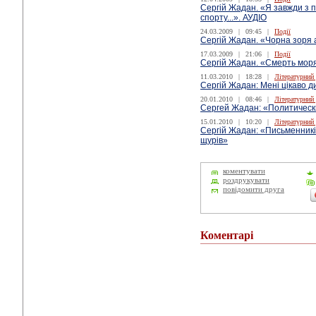
Сергій Жадан. «Я завжди з 
спорту...». АУДІО
24.03.2009
|
09:45
|
Події
Сергій Жадан. «Чорна зоря а
17.03.2009
|
21:06
|
Події
Сергій Жадан. «Смерть моряк
11.03.2010
|
18:28
|
Літературний
Сергій Жадан: Мені цікаво д
20.01.2010
|
08:46
|
Літературний
Сергей Жадан: «Политическ
15.01.2010
|
10:20
|
Літературний
Сергій Жадан: «Письменникі
щурів»
коментувати
роздрукувати
повідомити друга
Коментарі