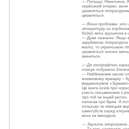
— Польща, Німеччина, Ав
серйозний інтерес, вони
цікавляться літературн
цікавляться.
— Вічна проблема: хто
літературу за кордоном
бодай якісь зрушення в
— Дуже незначні. Якщо в
зарубіжною літературою (
мало), то українською л
цікавляться значно менш
зміниться.
— Де географічно зара
планує побувати ближч
— Найближчим часом пл
книжковому ярмарку – б
видавництвом «Зуркамп
Це книга есеїв про чорн
участь письменники з різ
про той чи інший регіон
написав про Крим. А пот
польське та німецьке вид
самогубств серед клоунів
вона не виходила.
— Звучить інтригуюче
— Та там, насправді, ніч