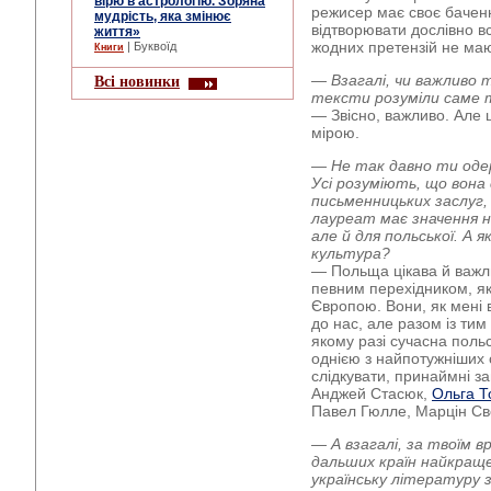
вірю в астрологію. Зоряна
режисер має своє баченн
мудрість, яка змінює
відтворювати дослівно вс
життя»
жодних претензій не ма
| Буквоїд
Книги
— Взагалі, чи важливо т
Всі новинки
тексти розуміли саме т
— Звісно, важливо. Але
мірою.
— Не так давно ти одер
Усі розуміють, що вона
письменницьких заслуг,
лауреат має значення н
але й для польської. А я
культура?
— Польща цікава й важли
певним перехідником, як
Європою. Вони, як мені в
до нас, але разом із тим 
якому разі сучасна поль
однією з найпотужніших 
слідкувати, принаймні з
Анджей Стасюк,
Ольга Т
Павел Гюлле, Марцін Свє
— А взагалі, за твоїм вр
дальших країн найкращ
українську літературу 