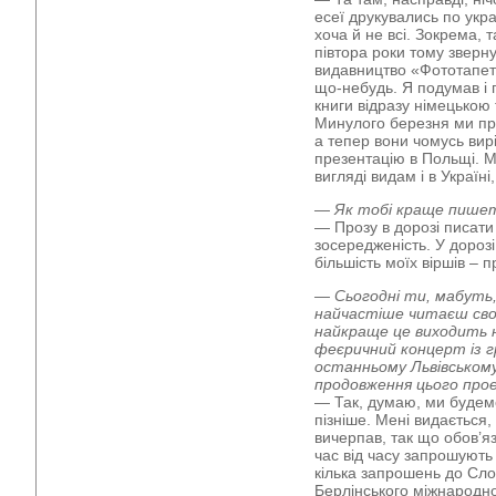
есеї друкувались по украї
хоча й не всі. Зокрема, 
півтора роки тому зверн
видавництво «Фототапета
що-небудь. Я подумав і 
книги відразу німецькою 
Минулого березня ми пре
а тепер вони чомусь вир
презентацію в Польщі. М
вигляді видам і в Україн
— Як тобі краще пишеть
— Прозу в дорозі писати 
зосередженість. У дорозі
більшість моїх віршів – п
— Сьогодні ти, мабуть, 
найчастіше читаєш свої 
найкраще це виходить 
феєричний концерт із г
останньому Львівському
продовження цього про
— Так, думаю, ми будемо
пізніше. Мені видається
вичерпав, так що обов’я
час від часу запрошують 
кілька запрошень до Сло
Берлінського міжнародн