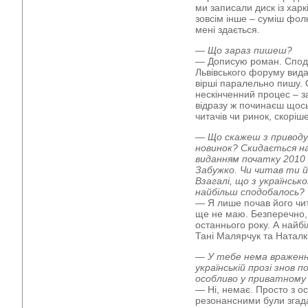
ми записали диск із хар
зовсім інше – суміш фолк
мені здається.
— Що зараз пишеш?
— Дописую роман. Споді
Львівського форуму видавц
вірші паралельно пишу. 
нескінченний процес – з
відразу ж починаєш щось
читачів чи ринок, скоріш
— Що скажеш з приводу 
новинок? Скидається н
виданням початку 2010
Забужко. Чи читав ти йо
Взагалі, що з українськ
найбільш сподобалось?
— Я лише почав його чи
ще не маю. Безперечно,
останнього року. А найб
Тані Малярчук та Натал
— У тебе нема враженн
українській прозі знов 
особливо у приватному 
— Ні, немає. Просто з о
резонансними були згад