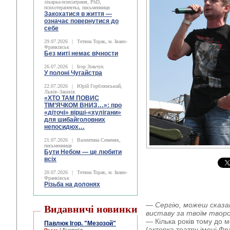
лікарка-психіатриня, PhD,
психотерапевтка, письменниця
Закохатися в життя —
означає повернутися до
себе
29.07.2026
|
Тетяна Торак, м. Івано-
Франківськ
Без миті немає вічности
26.07.2026
|
Ігор Зіньчук
У полоні Чугайстра
22.07.2026
|
Юрій Горблянський,
Львів–Зашків
«ХТО ТАМ ПОВИС
ТІМ’ЯЧКОМ ВНИЗ…»: про
«діточі» вірші-«хулігани»
для шибайголовних
непосидюх…
21.07.2026
|
Валентина Семеняк,
письменниця
Бути Небом ― це любити
всіх
20.07.2026
|
Тетяна Торак, м. Івано-
Франківськ
Різьба на долонях
— Сергію, можеш сказа
Видавничі новинки
виставу за твоїм твор
— Кілька років тому до 
Павлюк Ігор. "Мезозой"
(акторка театру імені Ф