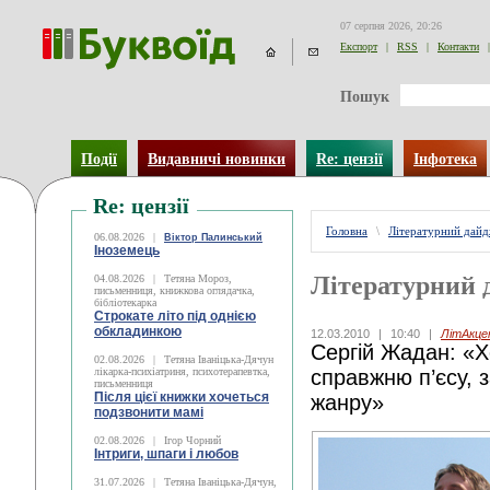
07 серпня 2026, 20:26
Експорт
|
RSS
|
Контакти
|
Пошук
Події
Видавничі новинки
Re: цензії
Інфотека
Re: цензії
Головна
\
Літературний дай
06.08.2026
|
Віктор Палинський
Іноземець
Літературний 
04.08.2026
|
Тетяна Мороз,
письменниця, книжкова оглядачка,
бібліотекарка
Строкате літо під однією
обкладинкою
12.03.2010
|
10:40
|
ЛітАкц
Сергій Жадан: «Х
02.08.2026
|
Тетяна Іваніцька-Дячун
лікарка-психіатриня, психотерапевтка,
справжню п’єсу, 
письменниця
Після цієї книжки хочеться
жанру»
подзвонити мамі
02.08.2026
|
Ігор Чорний
Інтриги, шпаги і любов
31.07.2026
|
Тетяна Іваніцька-Дячун,