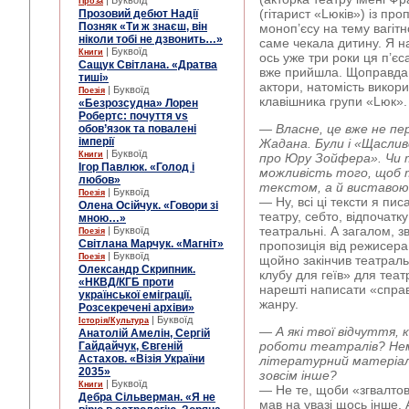
| Буквоїд
Проза
(гітарист «Lюків») із пр
Прозовий дебют Надії
Позняк «Ти ж знаєш, він
моноп’єсу на тему вагітн
ніколи тобі не дзвонить…»
саме чекала дитину. Я н
| Буквоїд
Книги
ось уже три роки ця п’єс
Сащук Світлана. «Дратва
вже прийшла. Щоправда, в
тиші»
актори, натомість викор
| Буквоїд
Поезія
клавішника групи «Lюк».
«Безрозсудна» Лорен
Робертс: почуття vs
— Власне, це вже не пер
обов’язок та повалені
імперії
Жадана. Були і «Щасливог
| Буквоїд
Книги
про Юру Зойфера». Чи 
Ігор Павлюк. «Голод і
можливість того, щоб 
любов»
текстом, а й виставою
| Буквоїд
Поезія
— Ну, всі ці тексти я пи
Олена Осійчук. «Говори зі
театру, себто, відпочатк
мною…»
театральні. А загалом, з
| Буквоїд
Поезія
Світлана Марчук. «Магніт»
пропозиція від режисера
| Буквоїд
Поезія
щойно закінчив театрал
Олександр Скрипник.
клубу для геїв» для теат
«НКВД/КГБ проти
нарешті написати «справ
української еміграції.
жанру.
Розсекречені архіви»
| Буквоїд
Історія/Культура
— А які твої відчуття,
Анатолій Амелін, Сергій
роботи театралів? Нем
Гайдайчук, Євгеній
Астахов. «Візія України
літературний матеріал 
2035»
зовсім інше?
| Буквоїд
Книги
— Не те, щоби «згвалтова
Дебра Сільверман. «Я не
мав на увазі щось інше.