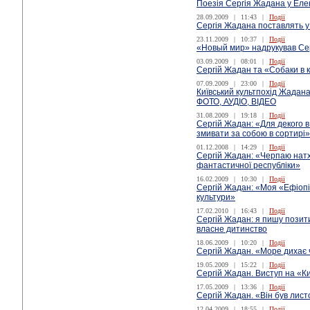
Поезія Сергія Жадана у Елек
28.09.2009
|
11:43
|
Події
Сергія Жадана поставлять у
23.11.2009
|
10:37
|
Події
«Новый мир» надрукував Се
03.09.2009
|
08:01
|
Події
Сергій Жадан та «Собаки в 
07.09.2009
|
23:00
|
Події
Київський культпохід Жадана
ФОТО, АУДІО, ВІДЕО
31.08.2009
|
19:18
|
Події
Сергій Жадан: «Для декого в 
змивати за собою в сортирі»
01.12.2008
|
14:29
|
Події
Сергій Жадан: «Черпаю натх
фантастичної республіки»
16.02.2009
|
10:30
|
Події
Сергій Жадан: «Моя «Ефіопі
культури»
17.02.2010
|
16:43
|
Події
Сергій Жадан: я пишу позит
власне дитинство
18.06.2009
|
10:20
|
Події
Сергій Жадан. «Море дихає 
19.05.2009
|
15:22
|
Події
Сергій Жадан. Виступ на «Ки
17.05.2009
|
13:36
|
Події
Сергій Жадан. «Він був лист
12.04.2009
|
18:55
|
Події