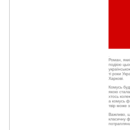
.
Роман, яки
подією цьо
українсько
ті роки Укр
Харкові.
Комусь буд
якою стала
хтось коле
а комусь ф
твір може 
Важливо, щ
класичну ф
потраплянц