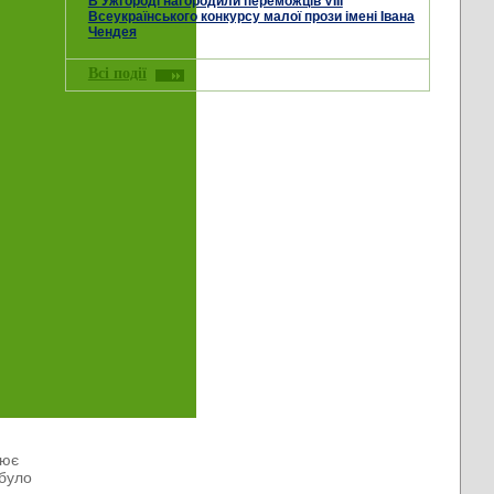
В Ужгороді нагородили переможців VIII
Всеукраїнського конкурсу малої прози імені Івана
Чендея
Всі події
уює
 було