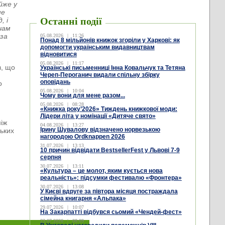
йже у
ше
Останні події
, і
чам
 за
05.08.2026
|
11:26
Понад 8 мільйонів книжок згоріли у Харкові: як
допомогти українським видавництвам
відновитися
05.08.2026
|
11:17
в, що
Українські письменниці Інна Ковальчук та Тетяна
Череп-Пероганич видали спільну збірку
оповідань
о
05.08.2026
|
10:04
Чому вони для мене разом...
05.08.2026
|
08:28
«Книжка року’2026» Тиждень книжкової моди:
Лідери літа у номінації «Дитяче свято»
між
04.08.2026
|
13:27
Ірину Шувалову відзначено норвезькою
ських
нагородою Ordknappen 2026
31.07.2026
|
13:13
10 причин відвідати BestsellerFest у Львові 7-9
серпня
30.07.2026
|
13:11
«Культура – це молот, яким кується нова
реальність»: підсумки фестивалю «Фронтера»
30.07.2026
|
13:08
У Києві вдруге за півтора місяця постраждала
сімейна книгарня «Альпака»
29.07.2026
|
10:07
На Закарпатті відбувся сьомий «Чендей-фест»
23.07.2026
|
08:09