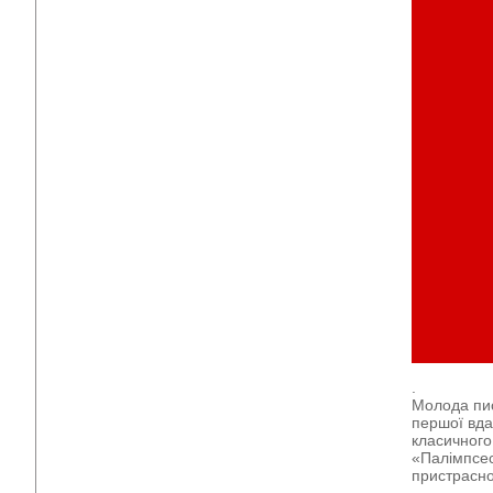
.
Молода пис
першої вда
класичного
«Палімпсест
пристрасної