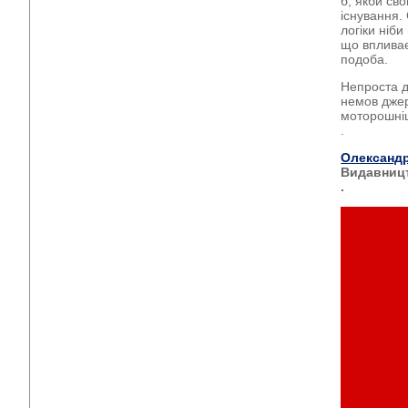
б, якби св
існування. 
логіки ніб
що впливає
подоба.
Непроста д
немов джер
моторошні
.
Олександр
Видавниц
.