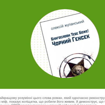
айкращому розумінні цього слова роман, який одночасно реконстр
 міф, показує коліщатка, що робили його живим, й демонструє, що