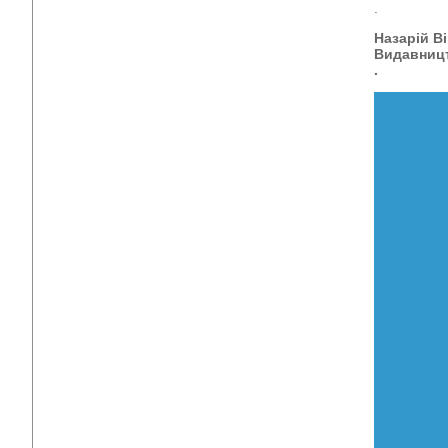
.
Назарій В
Видавниц
.