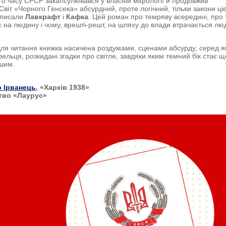
ого часу СРСР закапсулювався у власній міфології й продовжив
Світ «Чорного Генсека» абсурдний, проте логічний, тільки закони ціє
и писали
Лавкрафт
і
Кафка
. Цей роман про темряву всередині, про 
 на людину і чому, врешті-решт, на шляху до влади втрачається лю
ля читання книжка насичена роздумами, сценами абсурду, серед я
ельця, розкидані згадки про світле, завдяки яким темний бік стає щ
шим.
 Ірванець
, «Харків 1938»
тво «Лаурус»