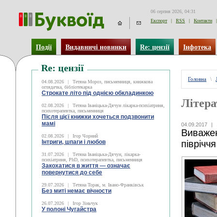
06 серпня 2026, 04:31
Експорт
|
RSS
|
Контакти
|
Події
Видавничі новинки
Re: цензії
Інфотека
Re: цензії
Головна
\
04.08.2026
|
Тетяна Мороз, письменниця, книжкова
оглядачка, бібліотекарка
Строкате літо під однією обкладинкою
Літера
02.08.2026
|
Тетяна Іваніцька-Дячун лікарка-психіатриня,
психотерапевтка, письменниця
Після цієї книжки хочеться подзвонити
мамі
04.09.2017
|
Виважен
02.08.2026
|
Ігор Чорний
Інтриги, шпаги і любов
півріччя
31.07.2026
|
Тетяна Іваніцька-Дячун, лікарка-
психіатриня, PhD, психотерапевтка, письменниця
Закохатися в життя — означає
повернутися до себе
29.07.2026
|
Тетяна Торак, м. Івано-Франківськ
Без миті немає вічности
26.07.2026
|
Ігор Зіньчук
У полоні Чугайстра