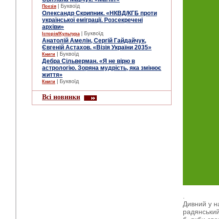
| Буквоїд
Поезія
Олександр Скрипник. «НКВД/КГБ проти
української еміграції. Розсекречені
архіви»
| Буквоїд
Історія/Культура
Анатолій Амелін, Сергій Гайдайчук,
Євгеній Астахов. «Візія України 2035»
| Буквоїд
Книги
Дебра Сільверман. «Я не вірю в
астрологію. Зоряна мудрість, яка змінює
життя»
| Буквоїд
Книги
Всі новинки
.
Дивний у н
радянський