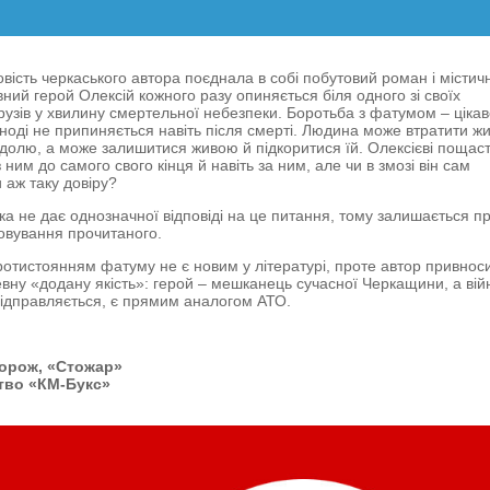
вість черкаського автора поєднала в собі побутовий роман і містичн
вний герой Олексій кожного разу опиняється біля одного зі своїх
рузів у хвилину смертельної небезпеки. Боротьба з фатумом – ціка
 іноді не припиняється навіть після смерті. Людина може втратити жи
долю, а може залишитися живою й підкоритися їй. Олексієві пощас
з ним до самого свого кінця й навіть за ним, але чи в змозі він сам
 аж таку довіру?
ка не дає однозначної відповіді на це питання, тому залишається пр
овування прочитаного.
ротистоянням фатуму не є новим у літературі, проте автор привнос
евну «додану якість»: герой – мешканець сучасної Черкащини, а вій
 відправляється, є прямим аналогом АТО.
орож, «Стожар»
тво «КМ-Букс»