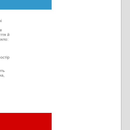
і
ве
ття й
тило:
остір
ить
на,