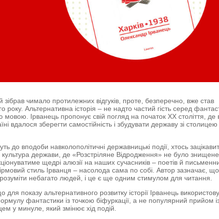
й зібрав чимало протилежних відгуків, проте, безперечно, вже став
го року. Альтернативна історія – не надто частий гість серед фантас
ю мовою. Ірванець пропонує свій погляд на початок ХХ століття, де 
аїні вдалося зберегти самостійність і збудувати державу зі столицею
уть до вподоби навколополітичні державницькі події, хтось зацікави
 культура держави, де «Розстріляне Відродження» не було знищене
кціонуватиме щедрі алюзії на наших сучасників – поетів й письменни
ірмовий стиль Ірванця – насолода сама по собі. Автор зазначає, що
зрозуміти небагато людей, і це є ще одним стимулом для читання.
о для показу альтернативного розвитку історії Ірванець використов
ормулу фантастики із точкою біфуркації, а не популярний прийом і
ем у минуле, який змінює хід подій.