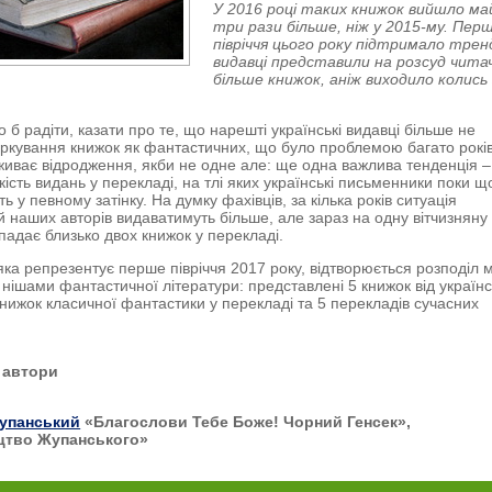
У 2016 році таких книжок вийшло ма
три рази більше, ніж у 2015-му. Пер
півріччя цього року підтримало тренд
видавці представили на розсуд чита
більше книжок, аніж виходило колись
 б радіти, казати про те, що нарешті українські видавці більше не
ркування книжок як фантастичних, що було проблемою багато рокі
иває відродження, якби не одне але: ще одна важлива тенденція –
кість видань у перекладі, на тлі яких українські письменники поки щ
 у певному затінку. На думку фахівців, за кілька років ситуація
 й наших авторів видаватимуть більше, але зараз на одну вітчизняну
падає близько двох книжок у перекладі.
 яка репрезентує перше півріччя 2017 року, відтворюється розподіл 
нішами фантастичної літератури: представлені 5 книжок від україн
 книжок класичної фантастики у перекладі та 5 перекладів сучасних
і автори
упанський
«Благослови Тебе Боже! Чорний Генсек»,
цтво Жупанського»