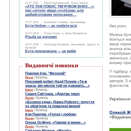
22.07.2026
|
Юрій Горблянський, Львів–Зашків
«ХТО ТАМ ПОВИС ТІМ’ЯЧКОМ ВНИЗ…»:
про «діточі» вірші-«хулігани» для
шибайголовних непосидюх…
21.07.2026
|
Валентина Семеняк, письменниця
два роки.
Бути Небом ― це любити всіх
20.07.2026
|
Тетяна Торак, м. Івано-Франківськ
Можна було
Різьба на долонях
бояться ма
жанр переж
20.07.2026
|
Олександр Козинець, письменник, педагог та
музикант
значна кіль
Бути переможцем — це вибір
перебувають
зміниться,
книжку при
Видавничі новинки
У підбірці,
Павлюк Ігор. "Мезозой"
основними 
| Буквоїд
Проза
авторів, 5
Прозовий дебют Надії Позняк «Ти ж
фантастів.
знаєш, він ніколи тобі не дзвонить…»
| Буквоїд
.
Книги
Сащук Світлана. «Дратва тиші»
| Буквоїд
Поезія
Українськ
«Безрозсудна» Лорен Робертс: почуття
.
vs обов’язок та повалені імперії
| Буквоїд
Книги
Олексій Ж
Ігор Павлюк. «Голод і любов»
«Видавни
| Буквоїд
Поезія
.
Олена Осійчук. «Говори зі мною…»
| Буквоїд
Поезія
Світлана Марчук. «Магніт»