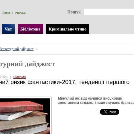
Пошук
Архів
|
Реклама
Чат
Бібліотека
Кримінальне чтиво
Літературний дайджест
\
турний дайджест
11:25
|
Читомо
ий ризик фантастики-2017: тенденції першого
Минулий рік відзначився вибуховим
зростанням кількості найменувань фантас