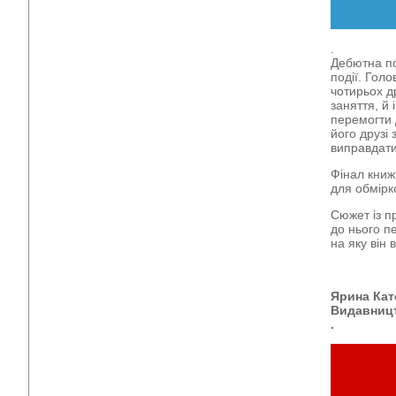
.
Дебютна по
події. Голо
чотирьох д
заняття, й
перемогти 
його друзі 
виправдати
Фінал книж
для обмірк
Сюжет із п
до нього п
на яку він
Ярина Кат
Видавниц
.