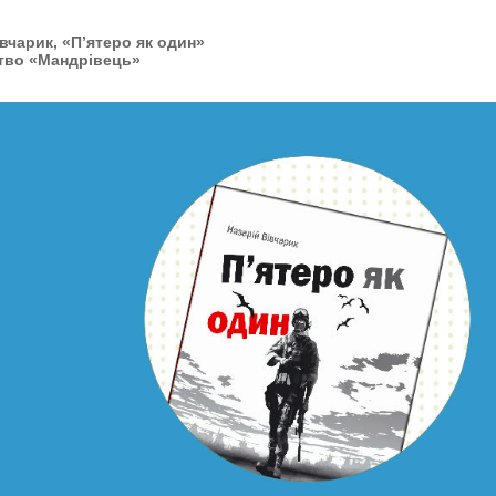
івчарик, «П’ятеро як один»
тво «Мандрівець»