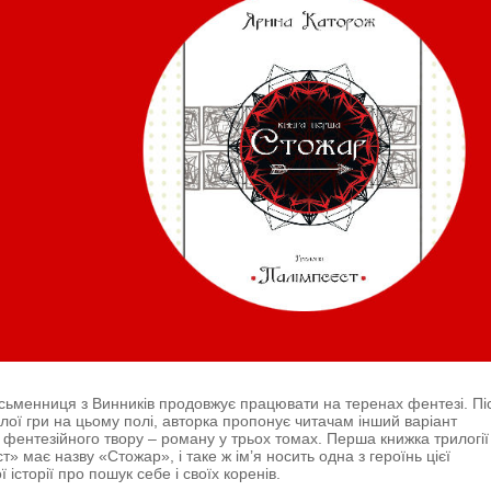
ьменниця з Винників продовжує працювати на теренах фентезі. Пі
лої гри на цьому полі, авторка пропонує читачам інший варіант
 фентезійного твору – роману у трьох томах. Перша книжка трилогії
» має назву «Стожар», і таке ж ім’я носить одна з героїнь цієї
 історії про пошук себе і своїх коренів.