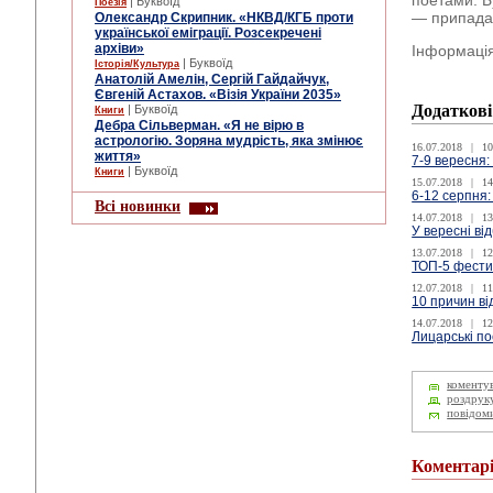
поетами. Б
| Буквоїд
Поезія
— припадає
Олександр Скрипник. «НКВД/КГБ проти
української еміграції. Розсекречені
архіви»
Інформаці
| Буквоїд
Історія/Культура
Анатолій Амелін, Сергій Гайдайчук,
Євгеній Астахов. «Візія України 2035»
Додаткові
| Буквоїд
Книги
Дебра Сільверман. «Я не вірю в
астрологію. Зоряна мудрість, яка змінює
16.07.2018
|
10
життя»
7-9 вересня:
| Буквоїд
Книги
15.07.2018
|
14
6-12 серпня:
Всі новинки
14.07.2018
|
13
У вересні ві
13.07.2018
|
12
ТОП-5 фестив
12.07.2018
|
11
10 причин ві
14.07.2018
|
12
Лицарські по
коменту
роздрук
повідом
Коментар