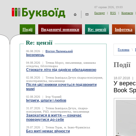
07 серпня 2026, 19:03
Експорт
|
RSS
|
Контакти
|
Події
Видавничі новинки
Re: цензії
Інфотека
Re: цензії
Головна
\
06.08.2026
|
Віктор Палинський
Іноземець
Події
04.08.2026
|
Тетяна Мороз, письменниця, книжкова
оглядачка, бібліотекарка
Строкате літо під однією обкладинкою
02.08.2026
|
Тетяна Іваніцька-Дячун лікарка-психіатриня,
18.07.2018
|
психотерапевтка, письменниця
У верес
Після цієї книжки хочеться подзвонити
мамі
Book Sp
02.08.2026
|
Ігор Чорний
Інтриги, шпаги і любов
31.07.2026
|
Тетяна Іваніцька-Дячун, лікарка-
психіатриня, PhD, психотерапевтка, письменниця
Закохатися в життя — означає
повернутися до себе
29.07.2026
|
Тетяна Торак, м. Івано-Франківськ
Без миті немає вічности