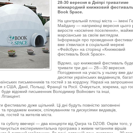
28-30 вересня в Дніпрі триватиме
міжнародний книжковий фестивал
Book Space.
На центральній площі міста — імені Г
Майдану — наприкінці вересня цього 
виросте «космічне поселення», майж
марсіанське за своїм виглядом.
Інформація про проведення фестива
вже з’явилася в соціальній мережі
«Фейсбук» на сторінці «Книжковий
фестиваль Book Space».
Відомо, що книжковий фестиваль буд
тривати три дні — 28—30 вересня.
Погодження на участь у ньому вже да
десятки українських видавництв, бага
раїнських письменників та гостей з за кордону. Наразі на запрошенн
я з США, Данії, Польщі, Франції та Росії. Очікується, зокрема, що г
буде відомий письменник Володимир Войнович та інші,
 Літакцент.
и фестивалю дуже щільний. Ці дні будуть повністю заповнені
 та продажем книжок, спілкуванням та дискусіями видавців,
в, гостей та жителів міста.
 та суботу ввечері — два концерти від Qarpa та DZOB. Окрім того, у
ланується експериментальна програма з живим читанням віршів