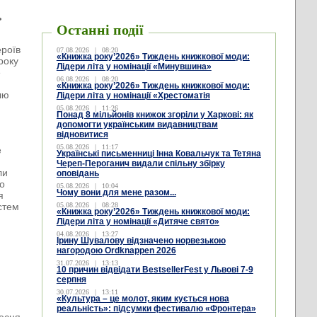
ь
Останні події
ероїв
07.08.2026
|
08:20
«Книжка року’2026» Тиждень книжкової моди:
року
Лідери літа у номінації «Минувшина»
е
06.08.2026
|
08:20
«Книжка року’2026» Тиждень книжкової моди:
лю
Лідери літа у номінації «Хрестоматія
05.08.2026
|
11:26
Понад 8 мільйонів книжок згоріли у Харкові: як
допомогти українським видавництвам
відновитися
05.08.2026
|
11:17
е
Українські письменниці Інна Ковальчук та Тетяна
Череп-Пероганич видали спільну збірку
ли
оповідань
то
05.08.2026
|
10:04
Чому вони для мене разом...
я
остем
05.08.2026
|
08:28
«Книжка року’2026» Тиждень книжкової моди:
Лідери літа у номінації «Дитяче свято»
04.08.2026
|
13:27
Ірину Шувалову відзначено норвезькою
нагородою Ordknappen 2026
31.07.2026
|
13:13
10 причин відвідати BestsellerFest у Львові 7-9
серпня
30.07.2026
|
13:11
«Культура – це молот, яким кується нова
реальність»: підсумки фестивалю «Фронтера»