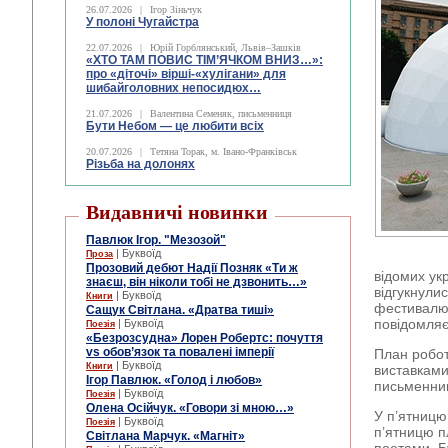
26.07.2026
|
Ігор Зіньчук
У полоні Чугайстра
22.07.2026
|
Юрій Горблянський, Львів–Зашків
«ХТО ТАМ ПОВИС ТІМ’ЯЧКОМ ВНИЗ…»:
про «діточі» вірші-«хулігани» для
шибайголовних непосидюх…
21.07.2026
|
Валентина Семеняк, письменниця
Бути Небом ― це любити всіх
20.07.2026
|
Тетяна Торак, м. Івано-Франківськ
Різьба на долонях
Видавничі новинки
Павлюк Ігор. "Мезозой"
| Буквоїд
Проза
Прозовий дебют Надії Позняк «Ти ж
відомих ук
знаєш, він ніколи тобі не дзвонить…»
відгукнулис
| Буквоїд
Книги
фестивалю 
Сащук Світлана. «Дратва тиші»
повідомляє
| Буквоїд
Поезія
«Безрозсудна» Лорен Робертс: почуття
vs обов’язок та повалені імперії
План робот
| Буквоїд
Книги
виставками
Ігор Павлюк. «Голод і любов»
письменникі
| Буквоїд
Поезія
Олена Осійчук. «Говори зі мною…»
У п’ятницю
| Буквоїд
Поезія
п’ятницю п
Світлана Марчук. «Магніт»