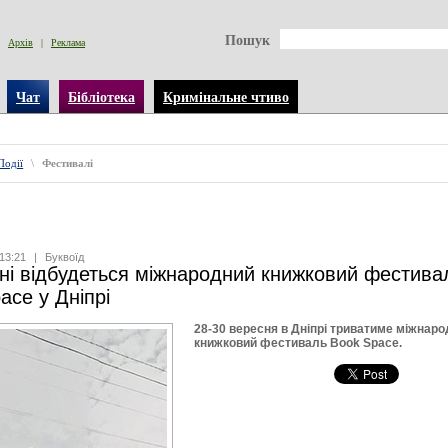
Пошук
Архів
|
Реклама
Чат
Бібліотека
Кримінальне чтиво
Події
\
Фестивалі
13:21
|
Буквоїд
ні відбудеться міжнародний книжковий фестива
ace у Дніпрі
28-30 вересня в Дніпрі триватиме міжнар
книжковий фестиваль Book Space.