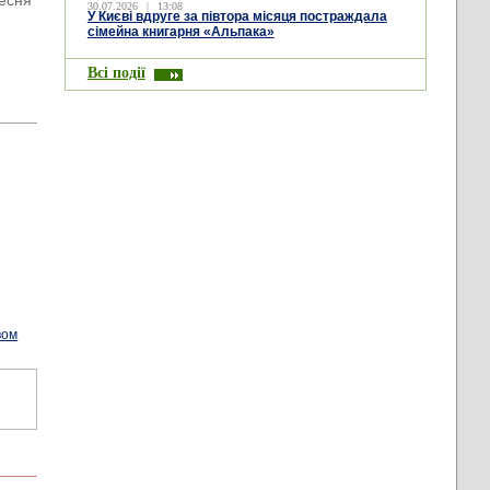
ресня
30.07.2026
|
13:08
У Києві вдруге за півтора місяця постраждала
сімейна книгарня «Альпака»
Всі події
вом