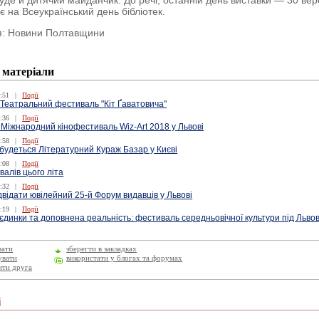
уде й дитячий майданчик. До речі, останній день виставки — 30 ве
 на Всеукраїнський день бібліотек.
я: Новини Полтавщини
 матеріали
:51
|
Події
 Театральний фестиваль "Кіт Ґаватовича"
:36
|
Події
 Міжнародний кінофестиваль Wiz-Art 2018 у Львові
:58
|
Події
дбудеться Літературний Кураж Базар у Києві
:08
|
Події
алів цього літа
:32
|
Події
двідати ювілейний 25-й Форум видавців у Львові
:19
|
Події
єдинки та доповнена реальність: фестиваль середньовічної культури під Льво
вати
зберегти в закладках
увати
використати у блогах та форумах
ити друга
і